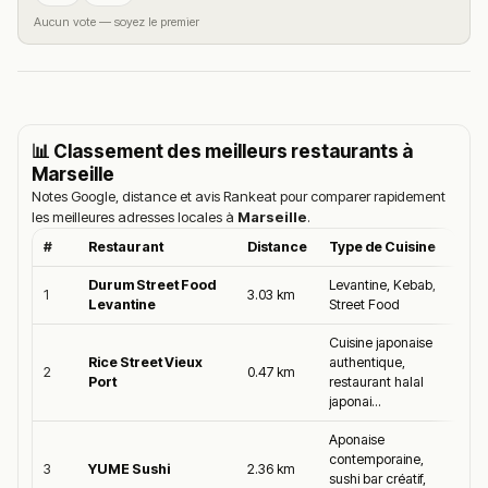
Aucun vote — soyez le premier
📊 Classement des meilleurs restaurants à
Marseille
Notes Google, distance et avis Rankeat pour comparer rapidement
les meilleures adresses locales à
Marseille
.
#
Restaurant
Distance
Type de Cuisine
Moy
Durum Street Food
Levantine, Kebab,
1
3.03 km
5.0/5
Levantine
Street Food
Cuisine japonaise
Rice Street Vieux
authentique,
2
0.47 km
5.0/5
Port
restaurant halal
japonai...
Aponaise
contemporaine,
3
YUME Sushi
2.36 km
5.0/5
sushi bar créatif,