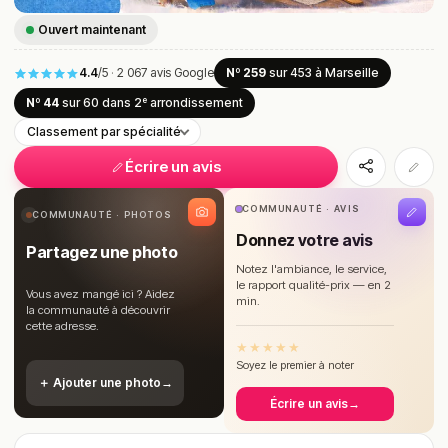
Ouvert maintenant
4.4
/5
·
2 067 avis Google
Nº 259
sur 453
à Marseille
Nº 44
sur 60
dans 2ᵉ arrondissement
Classement par spécialité
Écrire un avis
COMMUNAUTÉ · AVIS
COMMUNAUTÉ · PHOTOS
Donnez votre avis
Partagez une photo
Notez l'ambiance, le service,
le rapport qualité-prix — en 2
Vous avez mangé ici ? Aidez
min.
la communauté à découvrir
cette adresse.
★
★
★
★
★
Soyez le premier à noter
＋ Ajouter une photo
→
Écrire un avis
→