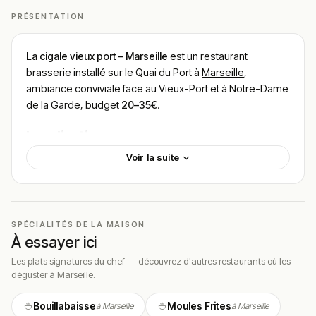
PRÉSENTATION
La cigale vieux port – Marseille
est un restaurant
brasserie installé sur le Quai du Port à
Marseille
,
ambiance conviviale face au Vieux-Port et à Notre-Dame
de la Garde, budget
20–35€
.
Localisation
Voir la suite
L’établissement se trouve au
94 Quai du Port, 13002
Marseille
, sur le quai nord du Vieux-Port, entre l’Hôtel de
Ville et la place de Lenche. À deux pas du quartier du
Panier, de la Cathédrale de la Major et du MUCEM, à
quelques minutes à pied du métro Vieux-Port (ligne 1).
SPÉCIALITÉS DE LA MAISON
À essayer ici
Cadre & ambiance
Les plats signatures du chef — découvrez d'autres restaurants où les
déguster à Marseille.
La salle et la terrasse offrent une vue directe sur les
bateaux du Vieux-Port et la colline de Notre-Dame de la
Bouillabaisse
Moules Frites
à Marseille
à Marseille
Garde. La décoration joue la carte de la brasserie