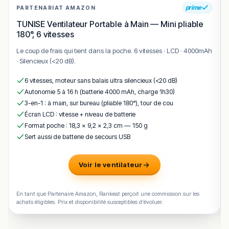
prime
PARTENARIAT AMAZON
La cigale vieux port mise sur un emplacement de
TUNISE Ventilateur Portable à Main — Mini pliable
premier ordre et une carte de brasserie marseillaise
180°, 6 vitesses
pour séduire les visiteurs en quête de saveurs locales
face au port.
Le coup de frais qui tient dans la poche. 6 vitesses · LCD · 4000mAh
· Silencieux (<20 dB).
Bouillabaisse, moules-frites, plateau de fruits de mer et
poissons grillés constituent le cœur de l’offre, avec une
6 vitesses, moteur sans balais ultra silencieux (<20 dB)
terrasse comme atout majeur dès les beaux jours.
Autonomie 5 à 16 h (batterie 4000 mAh, charge 1h30)
L’adresse est située au
94 Quai du Port, 13002 Marseille
,
3-en-1 : à main, sur bureau (pliable 180°), tour de cou
idéale pour une pause gourmande lors d’une
Écran LCD : vitesse + niveau de batterie
promenade autour du Vieux-Port et du Panier.
Format poche : 18,3 × 9,2 × 2,3 cm — 150 g
Sert aussi de batterie de secours USB
!
Texte généré par intelligence artificielle, en attente de
validation humaine.
Voir le ventilateur
Cette description peut contenir des erreurs, n'hésitez pas à
nous aider en vous rendant sur :
Améliorer la fiche de cet
établissement
En tant que Partenaire Amazon, Rankeat perçoit une commission sur les
achats éligibles. Prix et disponibilité susceptibles d'évoluer.