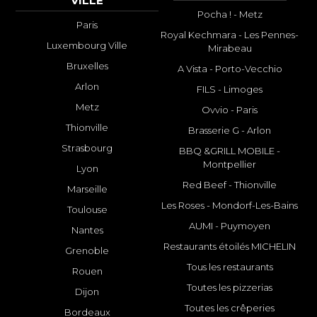
VILLE
Pocha ! - Metz
Paris
Royal Kechmara - Les Pennes-
Luxembourg Ville
Mirabeau
Bruxelles
A Vista - Porto-Vecchio
Arlon
FILS - Limoges
Metz
Ovvio - Paris
Thionville
Brasserie G - Arlon
Strasbourg
BBQ &GRILL MOBILE -
Montpellier
Lyon
Red Beef - Thionville
Marseille
Les Roses - Mondorf-Les-Bains
Toulouse
AUMI - Puymoyen
Nantes
Restaurants étoilés MICHELIN
Grenoble
Tous les restaurants
Rouen
Toutes les pizzerias
Dijon
Toutes les crêperies
Bordeaux