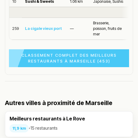
10
Sushi & Sweets
1.06 km
Japonaise, Sushis
5.0/5
Brasserie,
259
La cigale vieux port
—
poisson, fruits de
4.4/
mer
CLASSEMENT COMPLET DES MEILLEURS
RESTAURANTS À MARSEILLE (453)
Autres villes à proximité de Marseille
Meilleurs restaurants à Le Rove
•
15 restaurants
11,9 km