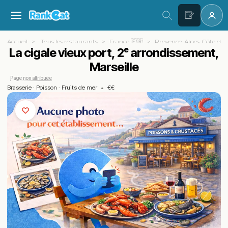
Accueil
Tous les restaurants
France 🇫🇷
Provence-Alpes-Côte d'A
La cigale vieux port, 2ᵉ arrondissement,
Marseille
Page non attribuée
Brasserie
·
Poisson
·
Fruits de mer
•
€€