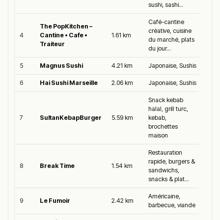
sushi, sashi...
Café-cantine
The PopKitchen –
créative, cuisine
4
Cantine • Cafe •
1.61 km
5.0/5
du marché, plats
Traiteur
du jour...
5
Magnus Sushi
4.21 km
Japonaise, Sushis
5.0/5
6
Hai Sushi Marseille
2.06 km
Japonaise, Sushis
5.0/5
Snack kebab
halal, grill turc,
7
SultanKebapBurger
5.59 km
kebab,
5.0/5
brochettes
maison
Restauration
rapide, burgers &
8
Break Time
1.54 km
5.0/5
sandwichs,
snacks & plat...
Américaine,
9
Le Fumoir
2.42 km
5.0/5
barbecue, viande