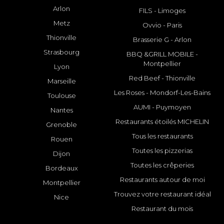
Arlon
FILS - Limoges
Metz
Ovvio - Paris
Thionville
Brasserie G - Arlon
Strasbourg
BBQ &GRILL MOBILE -
Montpellier
Lyon
Red Beef - Thionville
Marseille
Les Roses - Mondorf-Les-Bains
Toulouse
AUMI - Puymoyen
Nantes
Restaurants étoilés MICHELIN
Grenoble
Tous les restaurants
Rouen
Toutes les pizzerias
Dijon
Toutes les crêperies
Bordeaux
Restaurants autour de moi
Montpellier
Trouvez votre restaurant idéal
Nice
Restaurant du mois