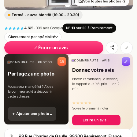
Voir toutes les photos · 2
Fermé - ouvre bientôt (19:00 - 20:30)
4.6
/5
·
306 avis Google
Nº 13
sur 33
à Remiremont
Classement par spécialité
Écrire un avis
COMMUNAUTÉ · AVIS
COMMUNAUTÉ · PHOTOS
Donnez votre avis
Partagez une photo
Notez l'ambiance, le service,
le rapport qualité-prix — en 2
Vous avez mangé ici ? Aidez
min.
la communauté à découvrir
cette adresse.
★
★
★
★
★
Soyez le premier à noter
＋ Ajouter une photo
→
Écrire un avis
→
98 Rue Charles de Gaulle, 88200 Remiremont, France