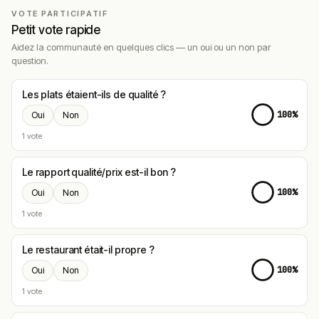
souricette en cocotte
– Souricette servie en
VOTE PARTICIPATIF
cocotte avec légumes croquants et jus à tomber,
Petit vote rapide
signature absolue de la maison plébiscitée par les
Aidez la communauté en quelques clics — un oui ou un non par
avis
question.
duo de saumon
– Duo de saumon signature entrée
plébiscitée, classique revisité par le chef
Les plats étaient-ils de qualité ?
passionné
100%
Oui
Non
pâté lorrain
– Pâté lorrain signature spécialité
1 vote
régionale plébiscitée, hommage au terroir lorrain
et vosgien
Le rapport qualité/prix est-il bon ?
tartare et frites maison
– Tartare signature
100%
Oui
Non
accompagné de frites maison bien chaudes,
1 vote
moelleuses et croustillantes plébiscitées
mi-cuit aux fruits
– Mi-cuit accompagné de fruits,
Le restaurant était-il propre ?
signature dessert plébiscitée « tout le monde
devrait venir goûter ! » selon les avis
100%
Oui
Non
1 vote
Résumé des commentaires