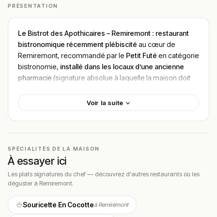
PRÉSENTATION
Le Bistrot des Apothicaires – Remiremont
:
restaurant
bistronomique récemment plébiscité
au cœur de
Remiremont, recommandé par le
Petit Futé
en catégorie
bistronomie,
installé dans les locaux d’une ancienne
pharmacie
(signature absolue à laquelle la maison doit
son nom — hommage aux
apothicaires
qui y exerçaient
autrefois leur art) — concept officiel d’une
« CUISINE DES
Voir la suite
PRODUITS FRAIS DE SAISON »
et d’une
« cuisine d’antan,
modernisée »
par le
chef passionné
qui propose des
plats raffinés fait maison
à l’aide de
produits locaux du
terroir vosgien
, avec des
menus thématiques
SPÉCIALITÉS DE LA MAISON
renouvelés chaque weekend
(atout différenciant majeur
À essayer ici
— historique : Fête des Saints, Vendanges, Figue et
Les plats signatures du chef — découvrez d'autres restaurants où les
volaille, Poissons d’été, Asperges, Couscous, Pâques)
déguster à Remiremont.
— les signatures plébiscitées sont en entrée le
duo de
saumon
signature, la
salade de gésier au
Souricette En Cocotte
à Remiremont
pamplemousse
(formule 31€), le
pâté lorrain
spécialité