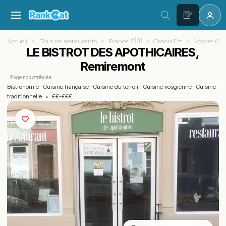
Accueil
Tous les restaurants
France 🇫🇷
Grand Est
Vosges (88)
LE BISTROT DES APOTHICAIRES,
Remiremont
Page non attribuée
Bistronomie
·
Cuisine française
·
Cuisine du terroir
·
Cuisine vosgienne
·
Cuisine
traditionnelle
•
€€-€€€