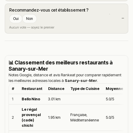
Recommandez-vous cet établissement ?
—
Oui
Non
Aucun vote — soyez le premier
📊 Classement des meilleurs restaurants à
Sanary-sur-Mer
Notes Google, distance et avis Rankeat pour comparer rapidement
les meilleures adresses locales à
Sanary-sur-Mer
.
#
Restaurant
Distance
Type de Cuisine
Moyenne Goog
1
Bello Nino
3.01 km
5.0/5
Le régal
provençal
Française,
2
1.95 km
5.0/5
(cade)
Méditerranéenne
chichi