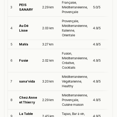
Française,
PEIS
3
2.29 km
Méditerranéenne,
5.0/5
SANARY
Provençale
Provençale,
Au Dé
Méditerranéenne,
4
2.03 km
4.9/5
Lisse
Italienne,
Orientale
5
MaVa
3.27 km
4.9/5
Fusion,
Méditerranéenne,
6
Fusiø
2.02 km
4.9/5
Créative,
Cocktails
Méditerranéenne,
7
sana’vida
3.20 km
Végétarienne,
4.9/5
Healthy
Méditerranéenne,
Chez Anne
8
2.29 km
Provençale,
4.9/5
et Thierry
Cuisine maison
La Table
Tapas, Bar à vin,
9
2.45 km
4.9/5