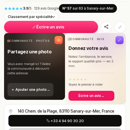
3.9
/5
·
129 avis Google
Nº 57
sur 63
à Sanary-sur-Mer
Classement par spécialité
Écrire un avis
COMMUNAUTÉ · AVIS
COMMUNAUTÉ · PHOTOS
Donnez votre avis
Partagez une photo
Notez l'ambiance, le service,
le rapport qualité-prix — en 2
Vous avez mangé ici ? Aidez
min.
la communauté à découvrir
cette adresse.
★
★
★
★
★
Soyez le premier à noter
＋ Ajouter une photo
→
Écrire un avis
→
140 Chem. de la Plage, 83110 Sanary-sur-Mer, France
+33 4 94 90 30 20