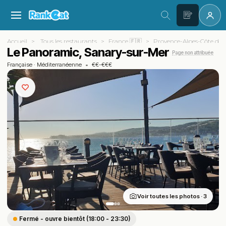
Accueil
Tous les restaurants
France 🇫🇷
Provence-Alpes-Côte d'A
Le Panoramic, Sanary-sur-Mer
Page non attribuée
Française
·
Méditerranéenne
•
€€-€€€
Voir toutes les photos · 3
Fermé - ouvre bientôt (18:00 - 23:30)