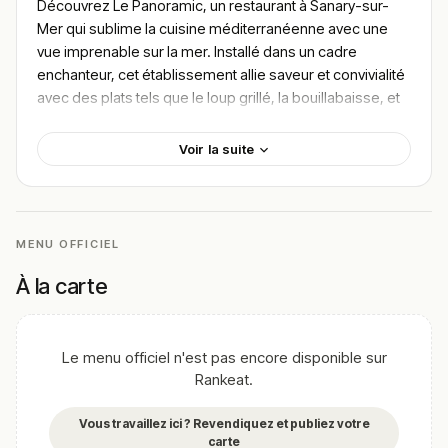
Découvrez Le Panoramic, un restaurant à Sanary-sur-
Mer qui sublime la cuisine méditerranéenne avec une
vue imprenable sur la mer. Installé dans un cadre
enchanteur, cet établissement allie saveur et convivialité
avec des plats tels que le loup grillé, la bouillabaisse, et
la salade niçoise. Les produits frais et locaux sont à
l’honneur, offrant une expérience culinaire authentique et
Voir la suite
raffinée. Pour trouver le meilleur plat de Le Panoramic,
laissez-vous guider par les recommandations des
gourmets séduits par la qualité des mets et le charme du
lieu. Ne manquez pas de visiter
Sanary-sur-Mer
et
MENU OFFICIEL
d’explorer la cuisine méditerranéenne de ce restaurant
incontournable.
À la carte
!
Texte généré par intelligence artificielle, en attente de
validation humaine.
Le menu officiel n'est pas encore disponible sur
Cette description peut contenir des erreurs, n'hésitez pas à
Rankeat.
nous aider en vous rendant sur :
Améliorer la fiche de cet
établissement
Vous travaillez ici ? Revendiquez et publiez votre
carte