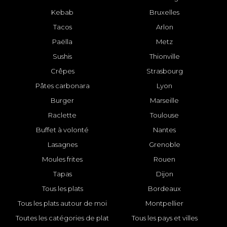
Kebab
Bruxelles
Tacos
Arlon
Paëlla
Metz
Sushis
Thionville
Crêpes
Strasbourg
Pâtes carbonara
Lyon
Burger
Marseille
Raclette
Toulouse
Buffet à volonté
Nantes
Lasagnes
Grenoble
Moules frites
Rouen
Tapas
Dijon
Tous les plats
Bordeaux
Tous les plats autour de moi
Montpellier
Toutes les catégories de plat
Tous les pays et villes