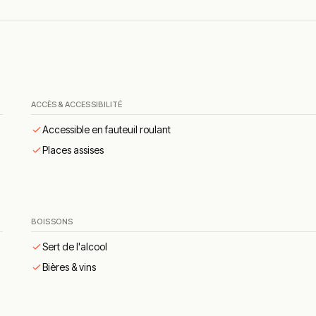
r.
de céleri branche, légumes croquants et poutargue maison.
oasté de chez Stouvenaker.
 bois, coulis de myrtille et sorbet cassis.
aud.
ACCÈS & ACCESSIBILITÉ
lée.
Accessible en fauteuil roulant
produits locaux.
Places assises
c accords de vins.
son cadre et sa cuisine de terroir.
BOISSONS
t la qualité des produits locaux.
Sert de l'alcool
nent souvent dans les retours.
Bières & vins
une clientèle fidèle.
 formelle au regard du positionnement.