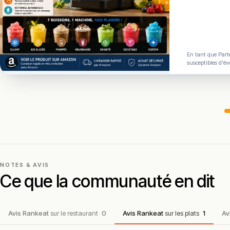
!
Texte généré par intelligence artificielle, en attente de validation hu
Cette description peut contenir des erreurs, n'hésitez pas à nous aider 
En tant que Parte
susceptibles d'év
NOTES & AVIS
Ce que la communauté en dit
Avis Rankeat
sur le restaurant
0
Avis Rankeat
sur les plats
1
Av