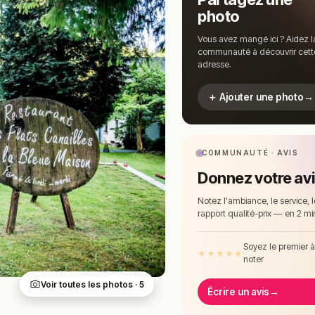
photo
Vous avez mangé ici ? Aidez l
communauté à découvrir cett
adresse.
＋ Ajouter une photo
→
COMMUNAUTÉ · AVIS
Donnez votre av
Notez l'ambiance, le service, l
rapport qualité-prix — en 2 mi
Soyez le premier 
★
★
★
★
★
noter
Voir toutes les photos · 5
Écrire un avis
→