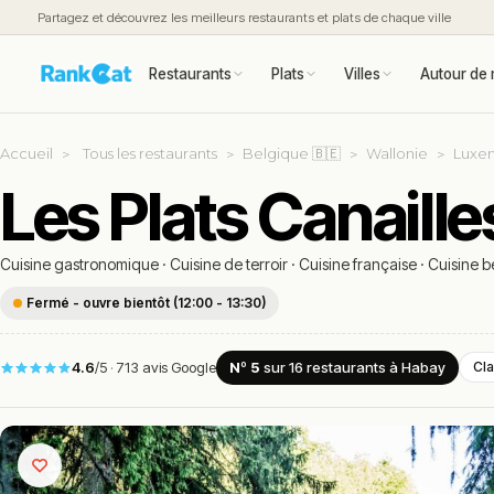
Partagez et découvrez les meilleurs restaurants et plats de chaque ville
Restaurants
Plats
Villes
Autour de 
Accueil
Tous les restaurants
Belgique 🇧🇪
Wallonie
Luxe
Les Plats Canaill
Cuisine gastronomique
·
Cuisine de terroir
·
Cuisine française
·
Cuisine b
Fermé - ouvre bientôt (12:00 - 13:30)
4.6
/5
·
713 avis Google
Nº 5
sur 16
restaurants
à Habay
Cla