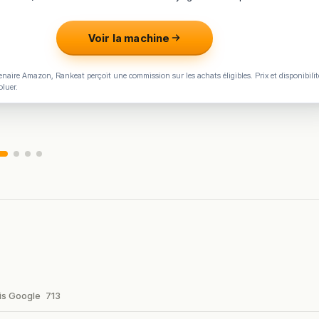
maine.
Voir la machine
en vous rendant sur :
Améliorer la fiche de cet établissement
naire Amazon, Rankeat perçoit une commission sur les achats éligibles. Prix et disponibilit
oluer.
is Google
713