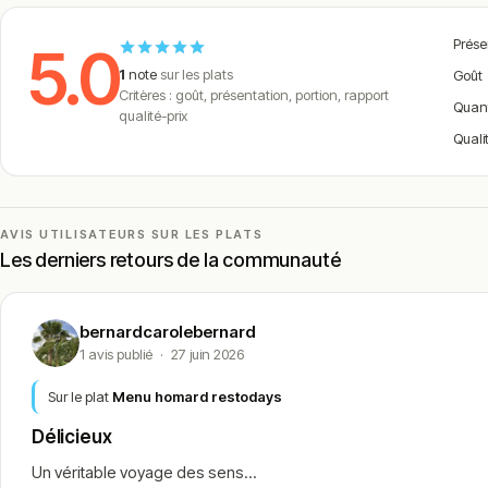
Prése
5.0
1
note
sur les plats
Goût
Critères : goût, présentation, portion, rapport
Quan
qualité-prix
Quali
AVIS UTILISATEURS SUR LES PLATS
Les derniers retours de la communauté
bernardcarolebernard
1 avis publié
·
27 juin 2026
Sur le plat
Menu homard restodays
Délicieux
Un véritable voyage des sens...