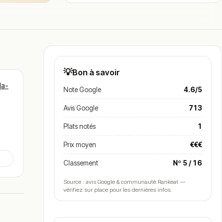
💡
Bon à savoir
la-
Note Google
4.6/5
Avis Google
713
Plats notés
1
Prix moyen
€€€
Classement
Nº 5 / 16
Source : avis Google & communauté Rankeat —
vérifiez sur place pour les dernières infos.