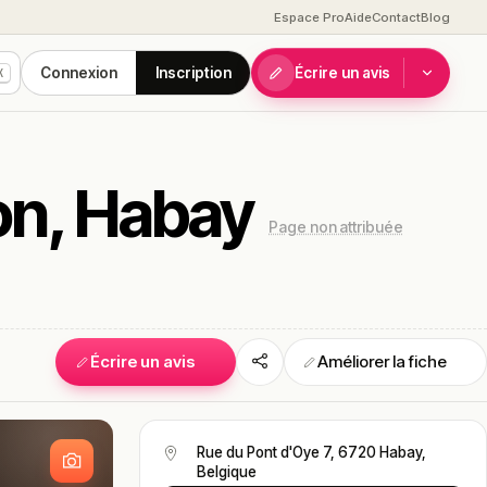
Espace Pro
Aide
Contact
Blog
Connexion
Inscription
Écrire un avis
K
son, Habay
Page non attribuée
Écrire un avis
Améliorer la fiche
S
Rue du Pont d'Oye 7, 6720 Habay,
Belgique