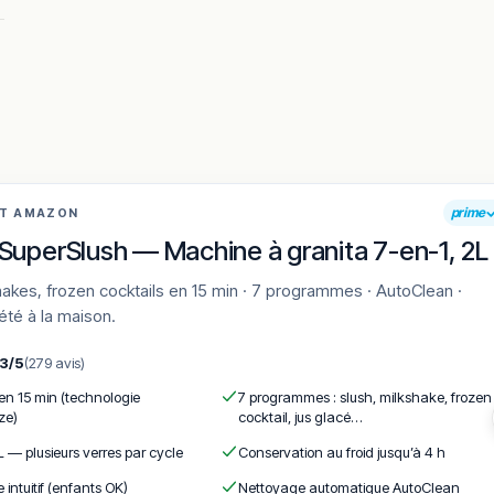
prime
AT AMAZON
SuperSlush — Machine à granita 7-en-1, 2L
'été à la maison.
,3/5
(279 avis)
 en 15 min (technologie
7 programmes : slush, milkshake, frozen
ze)
cocktail, jus glacé…
astronomique de référence à Habay.
L — plusieurs verres par cycle
Conservation au froid jusqu’à 4 h
e bucolique, la maison tient sa promesse canaille.
e intuitif (enfants OK)
Nettoyage automatique AutoClean
+32 63 42 42 70.