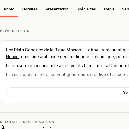
Photo
Horaires
Présentation
Spécialités
Menu
Ser
PRÉSENTATION
Les Plats Canailles de la Bleue Maison – Habay
: restaurant gas
Neuve
, dans une ambiance néo-rustique et romantique, pour u
La maison, reconnaissable à ses volets bleus, met à l’honneur
La cuisine, du marché, se veut généreuse, créative et sincère.
Elle se découvre à travers plusieurs menus, avec de possibles
Voi
Localisation
Le restaurant est situé
Rue du Pont d’Oye 7, 6720 Habay-la-N
Habay-la-Neuve fait partie de la commune de Habay, en prov
SPÉCIALITÉS DE LA MAISON
La maison est nichée entre deux rivières, dans un cadre fores