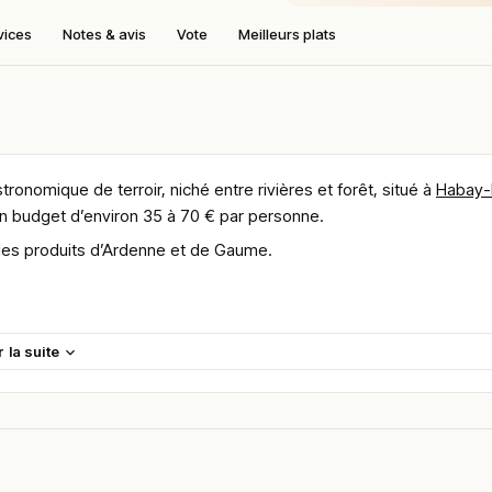
vices
Notes & avis
Vote
Meilleurs plats
tronomique de terroir, niché entre rivières et forêt, situé à
Habay-
n budget d’environ 35 à 70 € par personne.
 les produits d’Ardenne et de Gaume.
 accords mets et vins.
r la suite
euve
.
ince de Luxembourg belge.
tier proche du domaine du Pont d’Oye.