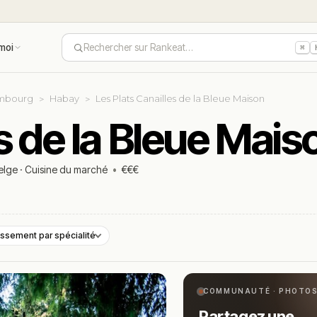
moi
Rechercher sur Rankeat…
⌘
mbourg
Habay
Les Plats Canailles de la Bleue Maison
es de la Bleue Mai
elge
·
Cuisine du marché
•
€€€
ssement par spécialité
COMMUNAUTÉ · PHOTO
Partagez une