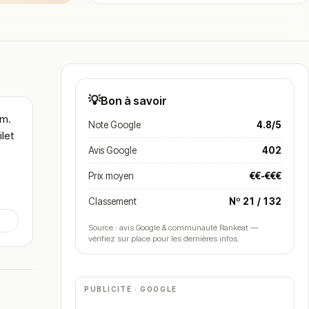
💡
Bon à savoir
om.
Note Google
4.8/5
let
Avis Google
402
Prix moyen
€€-€€€
Classement
Nº 21 / 132
Source : avis Google & communauté Rankeat —
vérifiez sur place pour les dernières infos.
PUBLICITÉ · GOOGLE