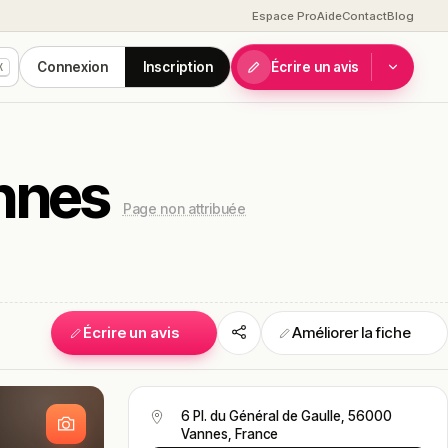
Espace Pro
Aide
Contact
Blog
Connexion
Inscription
Écrire un avis
K
nnes
Page non attribuée
Écrire un avis
Améliorer la fiche
S
6 Pl. du Général de Gaulle, 56000
Vannes, France