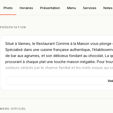
Photo
Horaires
Présentation
Menu
Services
Notes 
PRÉSENTATION
Situé à Vannes, le Restaurant Comme à la Maison vous plonge 
Spécialisé dans une cuisine française authentique, l’établissem
de bar aux agrumes, et son délicieux fondant au chocolat. La qua
procurant à chaque plat une touche maison inégalée. Pour trouv
visiteurs séduits par le charme familial et les mets exquis qui v
jetez un oeil à la catégorie dédiée.
Voi
!
Texte généré par intelligence artificielle, en attente de validation hu
Cette description peut contenir des erreurs, n'hésitez pas à nous aider 
MENU OFFICIEL