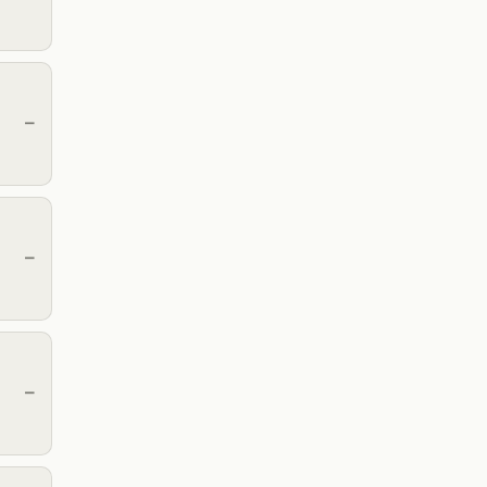
—
—
—