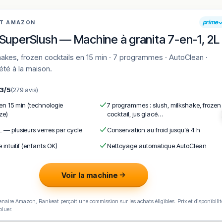
prime
AT AMAZON
SuperSlush — Machine à granita 7-en-1, 2L
'été à la maison.
,3/5
(279 avis)
 en 15 min (technologie
7 programmes : slush, milkshake, frozen
ze)
cocktail, jus glacé…
L — plusieurs verres par cycle
Conservation au froid jusqu’à 4 h
e intuitif (enfants OK)
Nettoyage automatique AutoClean
Voir la machine
naire Amazon, Rankeat perçoit une commission sur les achats éligibles. Prix et disponibilit
oluer.