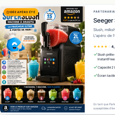
PARTENARI
IDÉE APÉRO ÉTÉ
Seeger 
Slush, milkshakes, frozen cocktails en 15 min · 7 programmes · AutoClean ·
L'apéro de l
★
★
★
★
☆
4
Slush prête
InstantFree
Capacité 2 
Écran tactil
En tant que Parte
susceptibles d'év