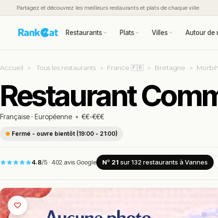
Partagez et découvrez les meilleurs restaurants et plats de chaque ville
Restaurants
Plats
Villes
Autour de 
Accueil
Tous les restaurants
France 🇫🇷
Bretagne
Morbih
Restaurant Comme
Française
·
Européenne
•
€€-€€€
Fermé - ouvre bientôt (19:00 - 21:00)
4.8
/5
·
402 avis Google
Nº 21
sur 132
restaurants
à Vannes