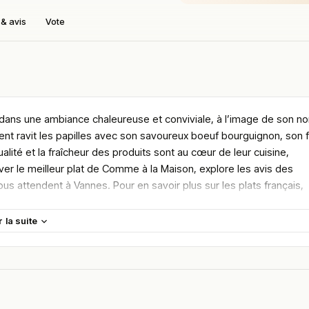
& avis
Vote
dans une ambiance chaleureuse et conviviale, à l’image de son n
ent ravit les papilles avec son savoureux boeuf bourguignon, son fi
lité et la fraîcheur des produits sont au cœur de leur cuisine,
er le meilleur plat de Comme à la Maison, explore les avis des
ous attendent à Vannes. Pour en savoir plus sur les plats français,
r la suite
maine.
en vous rendant sur :
Améliorer la fiche de cet établissement