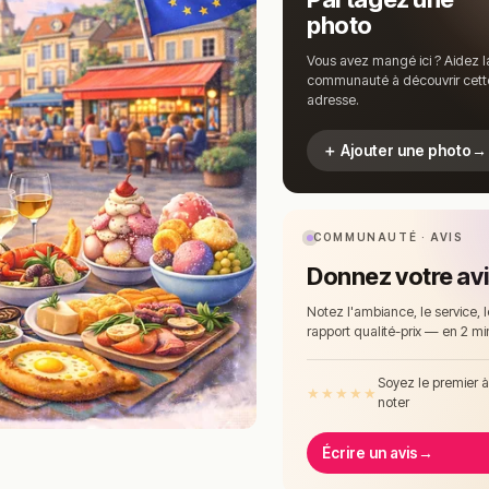
photo
Vous avez mangé ici ? Aidez l
communauté à découvrir cett
adresse.
＋ Ajouter une photo
→
COMMUNAUTÉ · AVIS
Donnez votre av
Notez l'ambiance, le service, l
rapport qualité-prix — en 2 mi
Soyez le premier 
★
★
★
★
★
noter
Écrire un avis
→