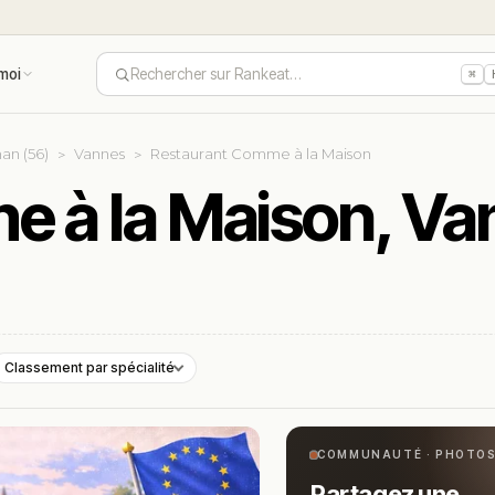
moi
Rechercher sur Rankeat…
⌘
an (56)
Vannes
Restaurant Comme à la Maison
 à la Maison, Va
Classement par spécialité
COMMUNAUTÉ · PHOTO
Partagez une