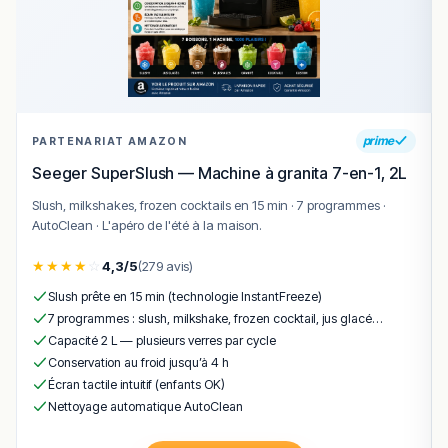
prime
PARTENARIAT AMAZON
Seeger SuperSlush — Machine à granita 7-en-1, 2L
Slush, milkshakes, frozen cocktails en 15 min · 7 programmes ·
AutoClean · L'apéro de l'été à la maison.
★
★
★
★
☆
4,3/5
(279 avis)
Slush prête en 15 min (technologie InstantFreeze)
7 programmes : slush, milkshake, frozen cocktail, jus glacé…
Capacité 2 L — plusieurs verres par cycle
Conservation au froid jusqu’à 4 h
Écran tactile intuitif (enfants OK)
Nettoyage automatique AutoClean