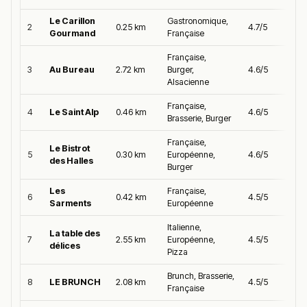
Le Carillon
Gastronomique,
2
0.25 km
4.7/5
Gourmand
Française
Française,
3
Au Bureau
2.72 km
Burger,
4.6/5
Alsacienne
Française,
4
Le Saint Alp
0.46 km
4.6/5
Brasserie, Burger
Française,
Le Bistrot
5
0.30 km
Européenne,
4.6/5
des Halles
Burger
Les
Française,
6
0.42 km
4.5/5
Sarments
Européenne
Italienne,
La table des
7
2.55 km
Européenne,
4.5/5
délices
Pizza
Brunch, Brasserie,
8
LE BRUNCH
2.08 km
4.5/5
Française