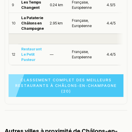
Les Temps
Française,
9
0.24 km
4.5/5
Changent
Européenne
La Pataterie
Française,
10
Châlons en
2.95 km
4.4/5
Européenne
Champagne
Restaurant
Française,
12
Le Petit
—
4.4/5
Européenne
Pasteur
CLASSEMENT COMPLET DES MEILLEURS
RESTAURANTS À CHÂLONS-EN-CHAMPAGNE
(20)
Autres villes à proximité de Châlons-en-