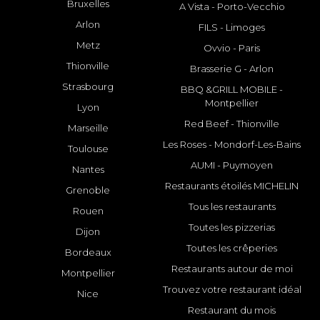
Bruxelles
A Vista - Porto-Vecchio
Arlon
FILS - Limoges
Metz
Ovvio - Paris
Thionville
Brasserie G - Arlon
Strasbourg
BBQ &GRILL MOBILE -
Montpellier
Lyon
Red Beef - Thionville
Marseille
Les Roses - Mondorf-Les-Bains
Toulouse
AUMI - Puymoyen
Nantes
Restaurants étoilés MICHELIN
Grenoble
Tous les restaurants
Rouen
Toutes les pizzerias
Dijon
Toutes les crêperies
Bordeaux
Restaurants autour de moi
Montpellier
Trouvez votre restaurant idéal
Nice
Restaurant du mois