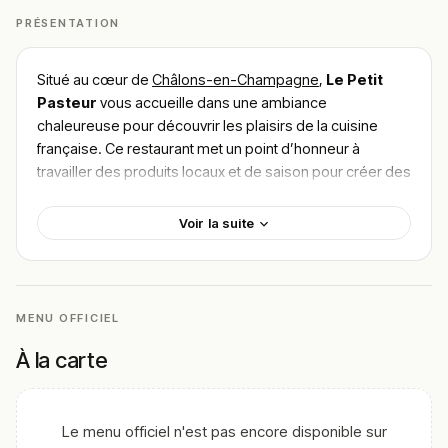
PRÉSENTATION
Situé au cœur de
Châlons-en-Champagne
,
Le Petit
Pasteur
vous accueille dans une ambiance
chaleureuse pour découvrir les plaisirs de la cuisine
française. Ce restaurant met un point d’honneur à
travailler des produits locaux et de saison pour créer des
plats raffinés. Parmi les incontournables, ne manquez
pas la
quiche lorraine maison
et le
coq au vin
. Pour
Voir la suite
trouver le meilleur plat de Le Petit Pasteur
,
laissez-vous guider par les avis élogieux des
gastronomes qui apprécient la finesse des mets et
l’accueil chaleureux de l’équipe.
MENU OFFICIEL
!
Texte généré par intelligence artificielle, en attente de
À la carte
validation humaine.
Cette description peut contenir des erreurs, n'hésitez pas à
nous aider en vous rendant sur :
Améliorer la fiche de cet
Le menu officiel n'est pas encore disponible sur
établissement