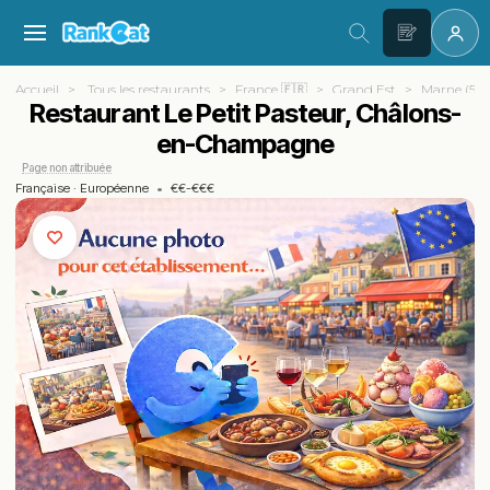
Accueil
Tous les restaurants
France 🇫🇷
Grand Est
Marne (51)
Restaurant Le Petit Pasteur, Châlons-
en-Champagne
Page non attribuée
Française
·
Européenne
•
€€-€€€