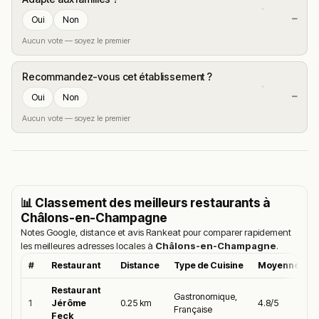
—
Oui
Non
Aucun vote — soyez le premier
Recommandez-vous cet établissement ?
—
Oui
Non
Aucun vote — soyez le premier
📊 Classement des meilleurs restaurants à
Châlons-en-Champagne
Notes Google, distance et avis Rankeat pour comparer rapidement
les meilleures adresses locales à
Châlons-en-Champagne
.
#
Restaurant
Distance
Type de Cuisine
Moyenne Goo
Restaurant
Gastronomique,
1
Jérôme
0.25 km
4.8/5
Française
Feck