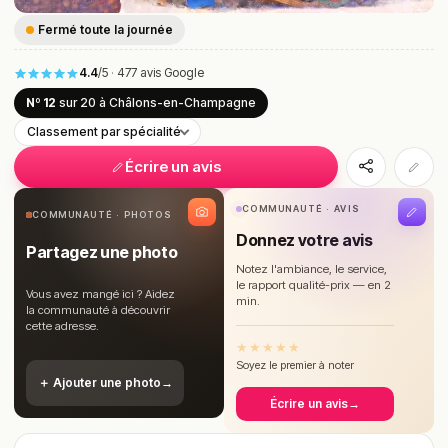
Fermé toute la journée
4.4
/5
·
477 avis Google
Nº 12
sur 20
à Châlons-en-Champagne
Classement par spécialité
Écrire un avis
COMMUNAUTÉ · AVIS
COMMUNAUTÉ · PHOTOS
Donnez votre avis
Partagez une photo
Notez l'ambiance, le service,
le rapport qualité-prix — en 2
Vous avez mangé ici ? Aidez
min.
la communauté à découvrir
cette adresse.
★
★
★
★
★
Soyez le premier à noter
＋ Ajouter une photo
→
Écrire un avis
→