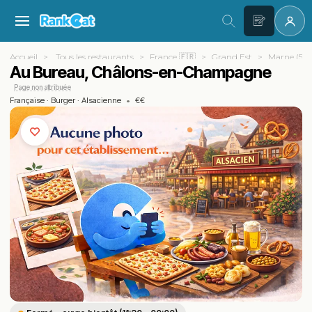
Accueil
Tous les restaurants
France 🇫🇷
Grand Est
Marne (51)
Au Bureau, Châlons-en-Champagne
Page non attribuée
Française
·
Burger
·
Alsacienne
•
€€