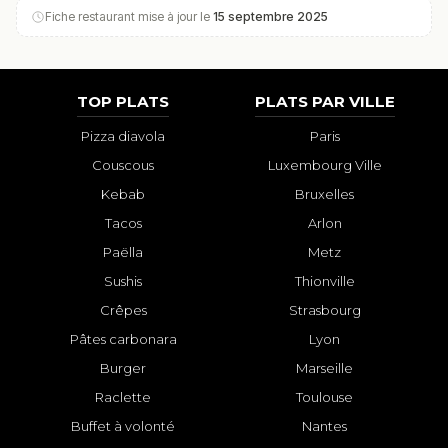
Fiche restaurant mise à jour le
15 septembre 2025
TOP PLATS
PLATS PAR VILLE
Pizza diavola
Paris
Couscous
Luxembourg Ville
Kebab
Bruxelles
Tacos
Arlon
Paëlla
Metz
Sushis
Thionville
Crêpes
Strasbourg
Pâtes carbonara
Lyon
Burger
Marseille
Raclette
Toulouse
Buffet à volonté
Nantes