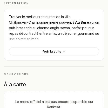
PRÉSENTATION
Trouver le meilleur restaurant de la ville
Châlons‑en‑Champagne
mène souvent à
Au Bureau
, un
pub‑brasserie au charme anglo‑saxon, parfait pour un
repas décontracté entre amis, un déjeuner gourmand ou
une soirée animée.
Situé au
10 rue Augustin Fresnel
, Au Bureau se
Voir la suite
distingue par son décor chaleureux inspiré des pubs
londoniens : boiseries, grande salle, terrasse, et
souvent des retransmissions sportives ou soirées
animées pour renforcer l’ambiance conviviale.
MENU OFFICIEL
La carte propose une cuisine généreuse et variée : des
burgers maison
,
fish & chips
bien frit,
À la carte
flammes‑flammes alsaciennes
, des salades repas,
ainsi qu’un large choix de bières pression et de
cocktails.
Le menu officiel n'est pas encore disponible sur
Parmi ce que les clients apprécient : l’ambiance
Rankeat.