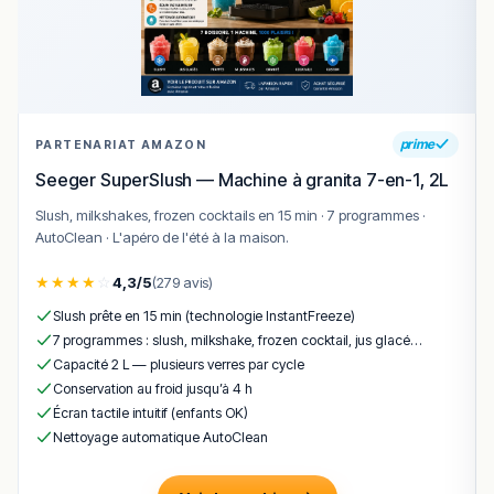
prime
PARTENARIAT AMAZON
Seeger SuperSlush — Machine à granita 7-en-1, 2L
Slush, milkshakes, frozen cocktails en 15 min · 7 programmes ·
AutoClean · L'apéro de l'été à la maison.
★
★
★
★
☆
4,3/5
(279 avis)
Slush prête en 15 min (technologie InstantFreeze)
7 programmes : slush, milkshake, frozen cocktail, jus glacé…
Capacité 2 L — plusieurs verres par cycle
Conservation au froid jusqu’à 4 h
Écran tactile intuitif (enfants OK)
Nettoyage automatique AutoClean