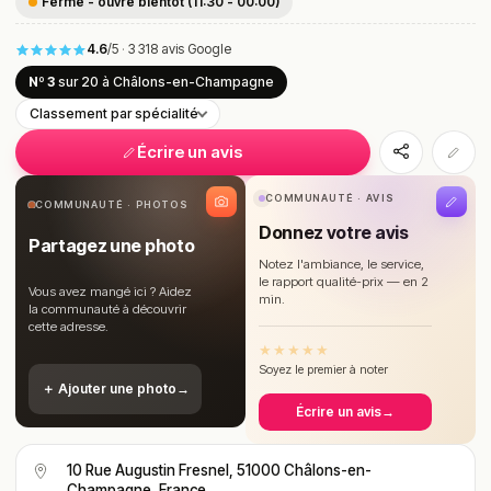
Fermé - ouvre bientôt (11:30 - 00:00)
4.6
/5
·
3 318 avis Google
Nº 3
sur 20
à Châlons-en-Champagne
Classement par spécialité
Écrire un avis
COMMUNAUTÉ · AVIS
COMMUNAUTÉ · PHOTOS
Donnez votre avis
Partagez une photo
Notez l'ambiance, le service,
le rapport qualité-prix — en 2
Vous avez mangé ici ? Aidez
min.
la communauté à découvrir
cette adresse.
★
★
★
★
★
Soyez le premier à noter
＋ Ajouter une photo
→
Écrire un avis
→
10 Rue Augustin Fresnel, 51000 Châlons-en-
Champagne, France