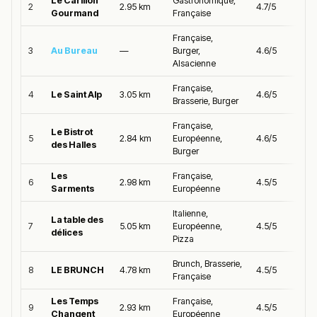
Le Carillon
Gastronomique,
2
2.95 km
4.7/5
Gourmand
Française
Française,
3
Au Bureau
—
Burger,
4.6/5
Alsacienne
Française,
4
Le Saint Alp
3.05 km
4.6/5
Brasserie, Burger
Française,
Le Bistrot
5
2.84 km
Européenne,
4.6/5
des Halles
Burger
Les
Française,
6
2.98 km
4.5/5
Sarments
Européenne
Italienne,
La table des
7
5.05 km
Européenne,
4.5/5
délices
Pizza
Brunch, Brasserie,
8
LE BRUNCH
4.78 km
4.5/5
Française
Les Temps
Française,
9
2.93 km
4.5/5
Changent
Européenne