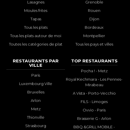
Lasagnes
Grenoble
Moules frites
Rouen
Tapas
Dijon
Tous les plats
Bordeaux
Tous les plats autour de moi
Montpellier
Toutes les catégories de plat
Tous les pays et villes
RESTAURANTS PAR
TOP RESTAURANTS
VILLE
Pocha ! - Metz
Paris
Royal Kechmara - Les Pennes-
Luxembourg Ville
Mirabeau
Bruxelles
A Vista - Porto-Vecchio
Arlon
FILS - Limoges
Metz
Ovvio - Paris
Thionville
Brasserie G - Arlon
Strasbourg
BBQ &GRILL MOBILE -