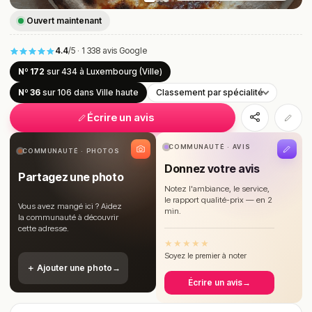
Ouvert maintenant
4.4
/5
·
1 338 avis Google
Nº 172
sur 434
à Luxembourg (Ville)
Nº 36
sur 106
dans Ville haute
Classement par spécialité
Écrire un avis
COMMUNAUTÉ · AVIS
COMMUNAUTÉ · PHOTOS
Donnez votre avis
Partagez une photo
Notez l'ambiance, le service,
le rapport qualité-prix — en 2
Vous avez mangé ici ? Aidez
min.
la communauté à découvrir
cette adresse.
★
★
★
★
★
Soyez le premier à noter
＋ Ajouter une photo
→
Écrire un avis
→