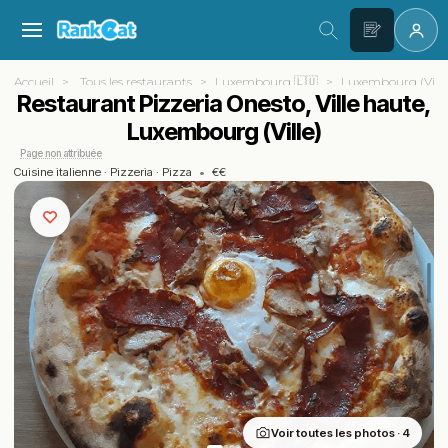
Accueil
Tous les restaurants
Luxembourg 🇱🇺
Luxembourg (Ville
Restaurant Pizzeria Onesto, Ville haute,
Luxembourg (Ville)
Page non attribuée
Cuisine italienne
·
Pizzeria
·
Pizza
•
€€
Voir toutes les photos · 4