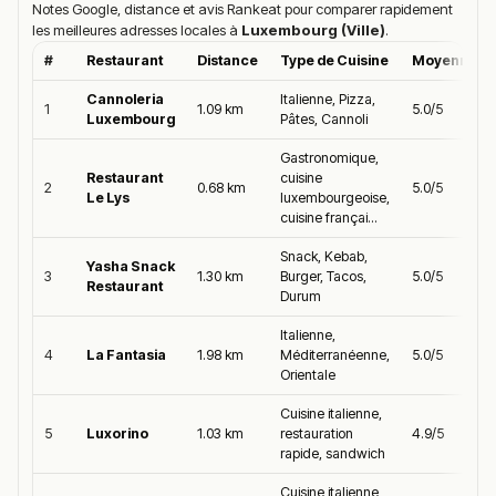
Notes Google, distance et avis Rankeat pour comparer rapidement
les meilleures adresses locales à
Luxembourg (Ville)
.
#
Restaurant
Distance
Type de Cuisine
Moyenne Go
Cannoleria
Italienne, Pizza,
1
1.09 km
5.0/5
Luxembourg
Pâtes, Cannoli
Gastronomique,
Restaurant
cuisine
2
0.68 km
5.0/5
Le Lys
luxembourgeoise,
cuisine françai...
Snack, Kebab,
Yasha Snack
3
1.30 km
Burger, Tacos,
5.0/5
Restaurant
Durum
Italienne,
4
La Fantasia
1.98 km
Méditerranéenne,
5.0/5
Orientale
Cuisine italienne,
5
Luxorino
1.03 km
restauration
4.9/5
rapide, sandwich
Cuisine italienne,