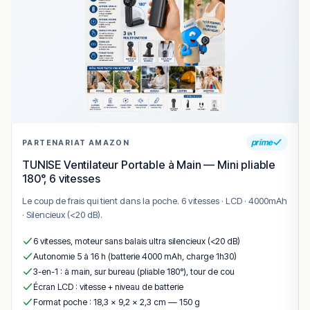
🍽️ Carte & plats emblématiques
pizza
– pizza classique ou spéciale (Margherita,
Primavera, Calabrese) cuite au feu de bois.
spaghetti
– spaghetti al pomodoro ou pesto, plats
de pâtes traditionnels.
lasagne
– lasagne bolognaise maison riche et
savoureuse.
carpaccio
– carpaccio de bœuf finement tranché.
prime
PARTENARIAT AMAZON
tiramisu
– tiramisu maison classique pour conclure
TUNISE Ventilateur Portable à Main — Mini pliable
180°, 6 vitesses
le repas.
Le coup de frais qui tient dans la poche. 6 vitesses · LCD · 4000mAh
Conclusion
· Silencieux (<20 dB).
Onesto
est une
adresse italienne incontournable à
6 vitesses, moteur sans balais ultra silencieux (<20 dB)
Luxembourg-City
pour les amateurs de pizza au feu de
Autonomie 5 à 16 h (batterie 4000 mAh, charge 1h30)
bois, de pâtes maison et de plats italiens traditionnels
3-en-1 : à main, sur bureau (pliable 180°), tour de cou
dans un cadre historique et convivial.
Écran LCD : vitesse + niveau de batterie
Sa
localisation centrale à Ville-Haute, l’ambiance
Format poche : 18,3 × 9,2 × 2,3 cm — 150 g