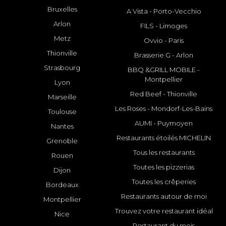
Bruxelles
A Vista - Porto-Vecchio
Arlon
FILS - Limoges
Metz
Ovvio - Paris
Thionville
Brasserie G - Arlon
Strasbourg
BBQ &GRILL MOBILE -
Montpellier
Lyon
Red Beef - Thionville
Marseille
Les Roses - Mondorf-Les-Bains
Toulouse
AUMI - Puymoyen
Nantes
Restaurants étoilés MICHELIN
Grenoble
Tous les restaurants
Rouen
Toutes les pizzerias
Dijon
Toutes les crêperies
Bordeaux
Restaurants autour de moi
Montpellier
Trouvez votre restaurant idéal
Nice
Restaurant du mois