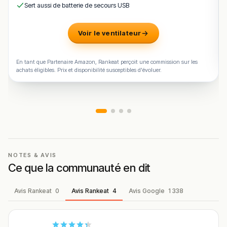
chaleureuse et la terrasse agréable
en font une
Sert aussi de batterie de secours USB
excellente option pour un
déjeuner ou un dîner en toutes
occasions
.
Voir le ventilateur
Avec des incontournables comme les pizzas variées,
les spaghetti, les lasagnes, le carpaccio et le tiramisu
En tant que Partenaire Amazon, Rankeat perçoit une commission sur les
maison,
Onesto
offre une
expérience culinaire italienne
achats éligibles. Prix et disponibilité susceptibles d'évoluer.
riche, savoureuse et mémorable
au cœur de
Luxembourg.
!
Texte généré par intelligence artificielle, en attente de
validation humaine.
Cette description peut contenir des erreurs, n'hésitez pas à
nous aider en vous rendant sur :
Améliorer la fiche de cet
établissement
NOTES & AVIS
Ce que la communauté en dit
Avis Rankeat
0
Avis Rankeat
4
Avis Google
1 338