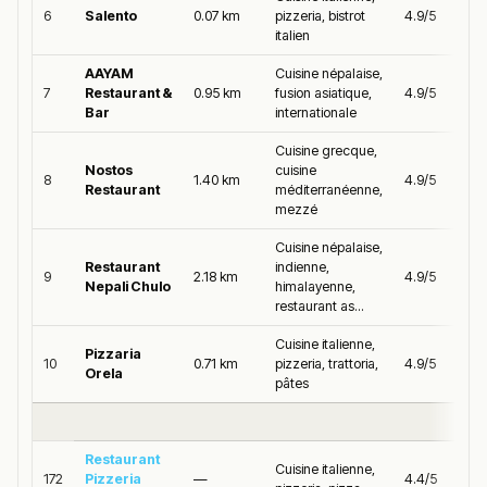
6
Salento
0.07 km
pizzeria, bistrot
4.9/5
italien
AAYAM
Cuisine népalaise,
7
Restaurant &
0.95 km
fusion asiatique,
4.9/5
Bar
internationale
Cuisine grecque,
Nostos
cuisine
8
1.40 km
4.9/5
Restaurant
méditerranéenne,
mezzé
Cuisine népalaise,
Restaurant
indienne,
9
2.18 km
4.9/5
Nepali Chulo
himalayenne,
restaurant as...
Cuisine italienne,
Pizzaria
10
0.71 km
pizzeria, trattoria,
4.9/5
Orela
pâtes
Restaurant
Cuisine italienne,
172
Pizzeria
—
4.4/5