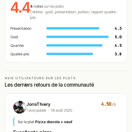
4.4
4
notes
sur les plats
Critères : goût, présentation, portion, rapport qualité-
prix
Présentation
4.3
Goût
5.0
Quantié
4.5
Qualité-prix
3.8
AVIS UTILISATEURS SUR LES PLATS
Les derniers retours de la communauté
4.50
JorisThiery
/5
1 avis publié
·
18 août 2020
Sur le plat
Pizza diavola + oeuf