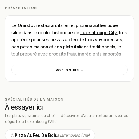
PRÉSENTATION
Le Onesto
: restaurant italien et
pizzeria authentique
situé dans le centre historique de
Luxembourg-City
, très
apprécié pour ses
pizzas au feu de bois savoureuses,
ses pâtes maison et ses plats italiens traditionnels
, le
tout préparé avec
produits frais, ingrédients importés
d’Italie et recettes classiques
, servi dans un
cadre
chaleureux et convivial avec fresques historiques et
Voir la suite
terrasse agréable
parfait pour un
déjeuner, un dîner
entre amis, en couple ou en famille
, avec une
fourchette
de prix ≈ 25–30 €
et des avis très positifs notamment
pour la
qualité des pizzas, la générosité des portions et
SPÉCIALITÉS DE LA MAISON
l’accueil sympathique
.
À essayer ici
Les plats signatures du chef — découvrez d'autres restaurants où les
Localisation
déguster à Luxembourg (Ville).
Le
Onesto
se trouve au
11 Rue du Nord, 2229 Ville-Haute
Luxembourg (Ville)
, en plein cœur du quartier historique
Pizza Au Feu De Bois
à Luxembourg (Ville)