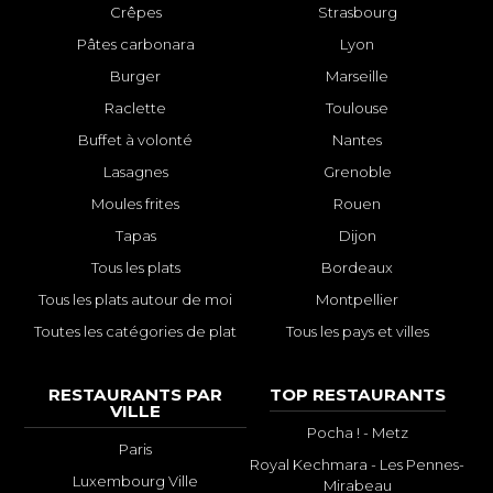
Crêpes
Strasbourg
Pâtes carbonara
Lyon
Burger
Marseille
Raclette
Toulouse
Buffet à volonté
Nantes
Lasagnes
Grenoble
Moules frites
Rouen
Tapas
Dijon
Tous les plats
Bordeaux
Tous les plats autour de moi
Montpellier
Toutes les catégories de plat
Tous les pays et villes
RESTAURANTS PAR
TOP RESTAURANTS
VILLE
Pocha ! - Metz
Paris
Royal Kechmara - Les Pennes-
Luxembourg Ville
Mirabeau