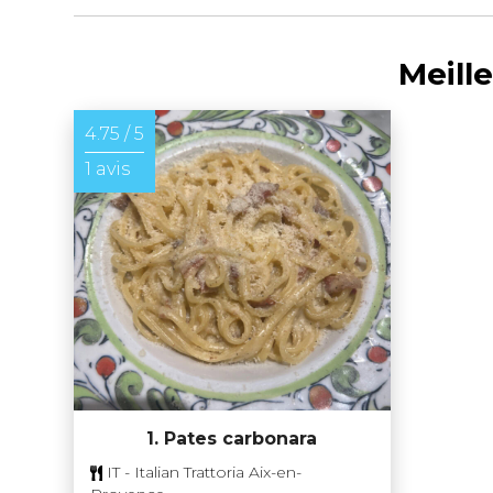
Meill
4.75 / 5
1 avis
1. Pates carbonara
IT - Italian Trattoria Aix-en-