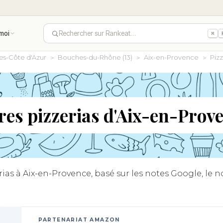
moi
Rechercher sur Rankeat…
⌘
es-Côte d'Azur
Bouches-du-Rhône (13)
Aix-en-Provence
Pizz
res pizzerias d'Aix-en-Prov
as à Aix-en-Provence, basé sur les notes Google, le no
PARTENARIAT AMAZON