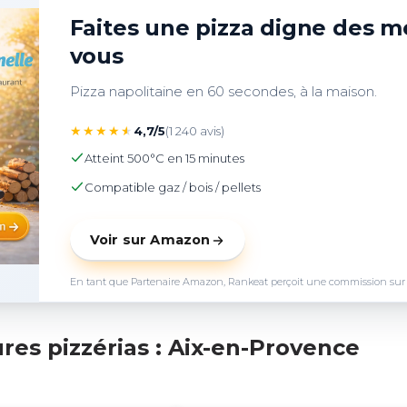
Faites une pizza digne des me
vous
Pizza napolitaine en 60 secondes, à la maison.
★
★
★
★
★
4,7/5
(1 240 avis)
Atteint 500°C en 15 minutes
Compatible gaz / bois / pellets
Voir sur Amazon
En tant que Partenaire Amazon, Rankeat perçoit une commission sur les 
res pizzérias : Aix-en-Provence