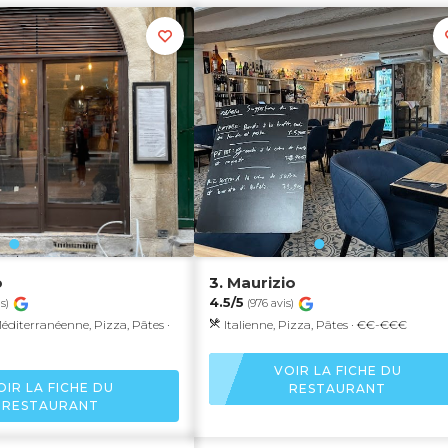
o
3.
Maurizio
4.5/5
s)
(976 avis)
Méditerranéenne, Pizza, Pâtes ·
Italienne, Pizza, Pâtes · €€-€€€
VOIR LA FICHE DU
OIR LA FICHE DU
RESTAURANT
RESTAURANT