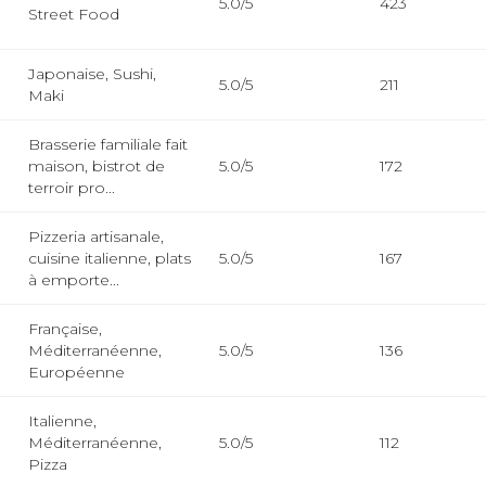
5.0/5
423
Street Food
Japonaise, Sushi,
5.0/5
211
Maki
Brasserie familiale fait
maison, bistrot de
5.0/5
172
terroir pro...
Pizzeria artisanale,
cuisine italienne, plats
5.0/5
167
à emporte...
Française,
Méditerranéenne,
5.0/5
136
Européenne
Italienne,
Méditerranéenne,
5.0/5
112
Pizza