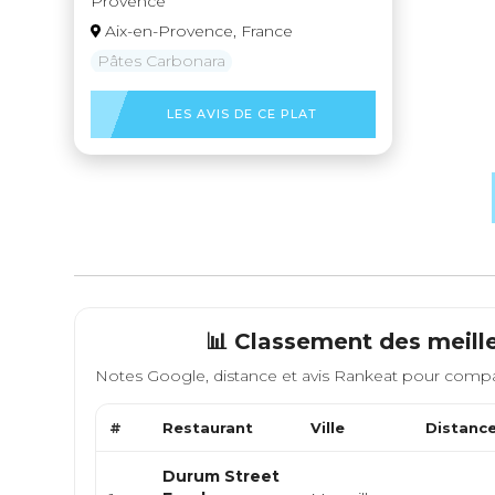
Provence
Aix-en-Provence, France
Pâtes Carbonara
LES AVIS DE CE PLAT
📊 Classement des meill
Notes Google, distance et avis Rankeat pour compa
#
Restaurant
Ville
Distanc
Durum Street