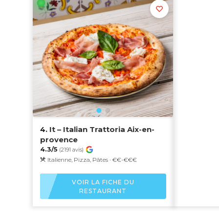
4.
It – Italian Trattoria Aix-en-
provence
4.3/5
(2191 avis)
Italienne, Pizza, Pâtes · €€-€€€
VOIR LA FICHE DU
RESTAURANT