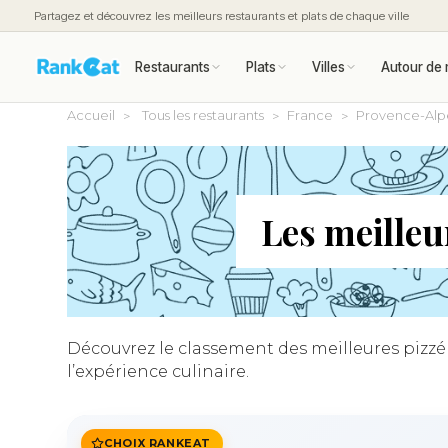
Partagez et découvrez les meilleurs restaurants et plats de chaque ville
Restaurants
Plats
Villes
Autour de 
Accueil
Tous les restaurants
France
Provence-Alp
Les meilleu
Découvrez le classement des meilleures pizzéri
l’expérience culinaire.
CHOIX RANKEAT