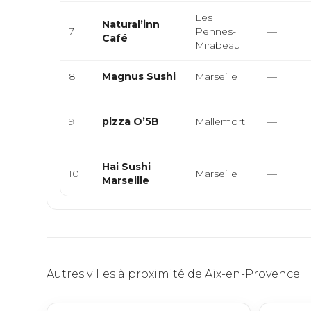
Les
Natural’inn
7
Pennes-
—
Café
Mirabeau
8
Magnus Sushi
Marseille
—
9
pizza O’5B
Mallemort
—
Hai Sushi
10
Marseille
—
Marseille
Autres villes à proximité de Aix-en-Provence