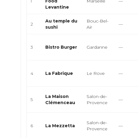
1
Food
Marseille
—
Levantine
Au temple du
Bouc-Bel-
2
—
sushi
Air
3
Bistro Burger
Gardanne
—
4
La Fabrique
Le Rove
—
La Maison
Salon-de-
5
—
Clémenceau
Provence
Salon-de-
6
La Mezzetta
—
Provence