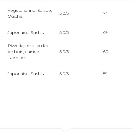
Végétarienne, Salade,
5.0/5
74
Quiche
Japonaise, Sushis
5.0/5
69
Pizzeria, pizza au feu
de bois, cuisine
5.0/5
60
italienne
Japonaise, Sushis
5.0/5
59