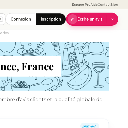
Espace Pro
Aide
Contact
Blog
Connexion
Inscription
Écrire un avis
K
erias
ence, France
mbre d’avis clients et la qualité globale de
prime