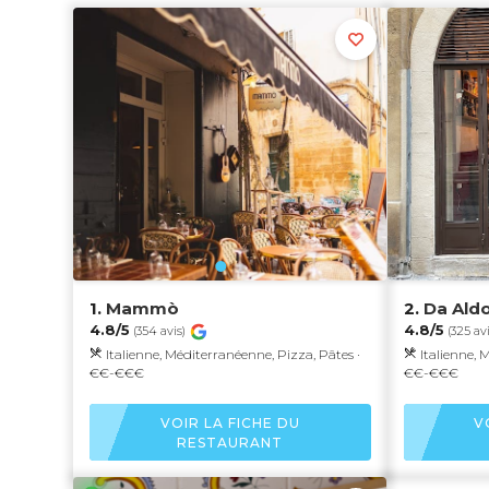
1.
Mammò
2.
Da Ald
4.8/5
4.8/5
(354 avis)
(325 avi
Italienne, Méditerranéenne, Pizza, Pâtes ·
Italienne, 
€€-€€€
€€-€€€
VOIR LA FICHE DU
V
RESTAURANT