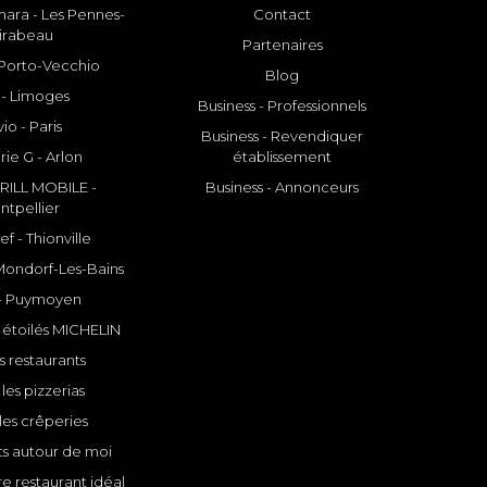
ara - Les Pennes-
Contact
irabeau
Partenaires
- Porto-Vecchio
Blog
 - Limoges
Business - Professionnels
io - Paris
Business - Revendiquer
rie G - Arlon
établissement
ILL MOBILE -
Business - Annonceurs
ntpellier
f - Thionville
 Mondorf-Les-Bains
- Puymoyen
 étoilés MICHELIN
s restaurants
les pizzerias
les crêperies
ts autour de moi
e restaurant idéal