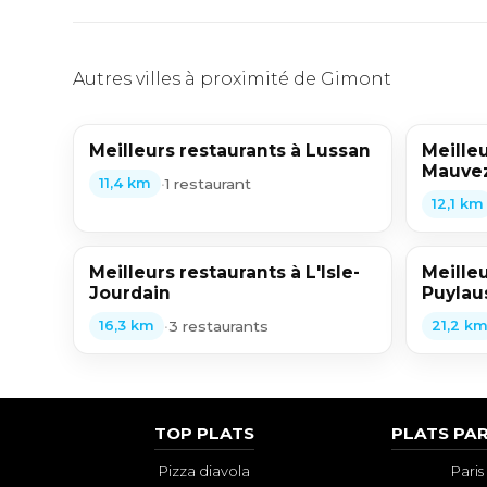
Autres villes à proximité de Gimont
Meilleurs restaurants à Lussan
Meilleu
Mauve
•
1 restaurant
11,4 km
12,1 km
Meilleurs restaurants à L'Isle-
Meilleu
Jourdain
Puylau
•
3 restaurants
16,3 km
21,2 k
TOP PLATS
PLATS PAR
Pizza diavola
Paris