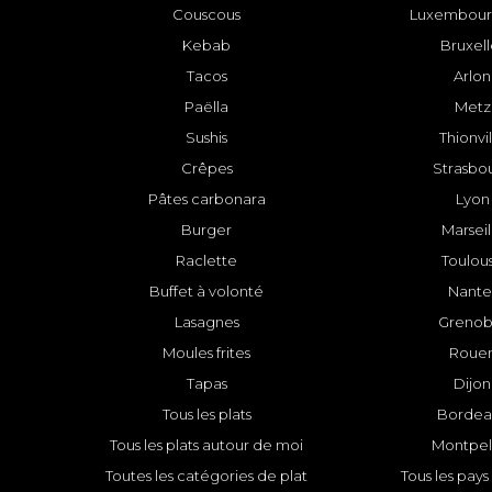
Couscous
Luxembourg
Kebab
Bruxell
Tacos
Arlon
Paëlla
Metz
Sushis
Thionvi
Crêpes
Strasbo
Pâtes carbonara
Lyon
Burger
Marseil
Raclette
Toulou
Buffet à volonté
Nante
Lasagnes
Grenob
Moules frites
Roue
Tapas
Dijon
Tous les plats
Bordea
Tous les plats autour de moi
Montpell
Toutes les catégories de plat
Tous les pays 