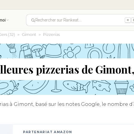
moi
Rechercher sur Rankeat…
⌘
Gers (32)
Gimont
Pizzerias
lleures pizzerias de Gimont
as à Gimont, basé sur les notes Google, le nombre d’av
PARTENARIAT AMAZON