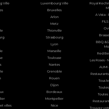
 Ville
Luxembourg Ville
Royal Kechm
M
es
Bruxelles
A Vista 
Arlon
FILS
Metz
Ovv
lle
Thionville
Brasse
urg
Strasbourg
BBQ &GR
Lyon
Mo
le
Marseille
Red Bee
se
Toulouse
Les Roses -
s
Nantes
AUMI 
le
Grenoble
Restaurants
n
Rouen
Tous le
Dijon
Toutes 
ux
Bordeaux
Toutes 
ier
Montpellier
Restauran
et villes
Nice
Trouvez votr