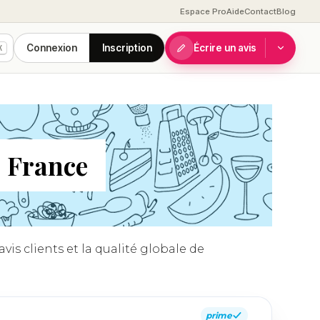
Espace Pro
Aide
Contact
Blog
Connexion
Inscription
Écrire un avis
K
, France
is clients et la qualité globale de
prime