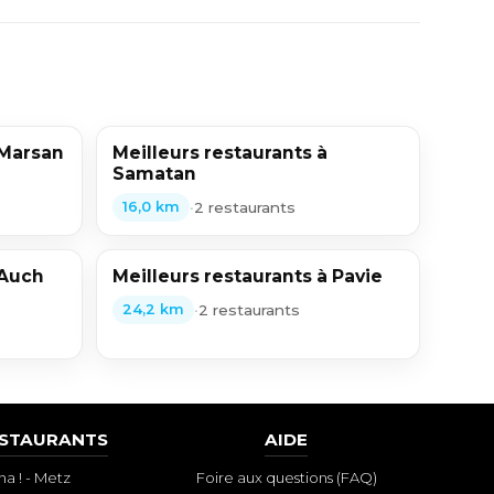
 Marsan
Meilleurs restaurants à
Samatan
•
2 restaurants
16,0 km
 Auch
Meilleurs restaurants à Pavie
•
2 restaurants
24,2 km
ESTAURANTS
AIDE
a ! - Metz
Foire aux questions (FAQ)