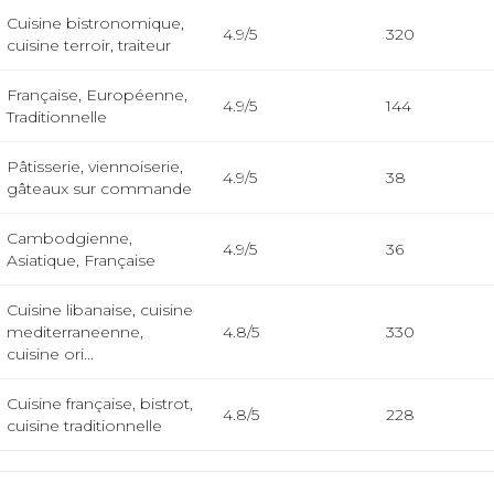
Cuisine bistronomique,
4.9/5
320
cuisine terroir, traiteur
Française, Européenne,
4.9/5
144
Traditionnelle
Pâtisserie, viennoiserie,
4.9/5
38
gâteaux sur commande
Cambodgienne,
4.9/5
36
Asiatique, Française
Cuisine libanaise, cuisine
mediterraneenne,
4.8/5
330
cuisine ori...
Cuisine française, bistrot,
4.8/5
228
cuisine traditionnelle