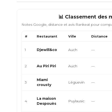
📊 Classement des m
Notes Google, distance et avis Rankeat pour compa
#
Restaurant
Ville
Distance
1
Djewill&co
Auch
—
2
Au Piri Piri
Auch
—
Miami
3
Léguevin
—
crousty
La maison
4
Puylausic
—
Despouès