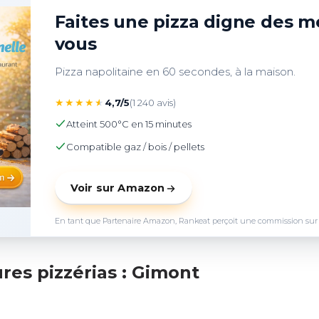
Faites une pizza digne des me
vous
Pizza napolitaine en 60 secondes, à la maison.
★
★
★
★
★
4,7/5
(1 240 avis)
Atteint 500°C en 15 minutes
Compatible gaz / bois / pellets
Voir sur Amazon
En tant que Partenaire Amazon, Rankeat perçoit une commission sur les 
res pizzérias : Gimont