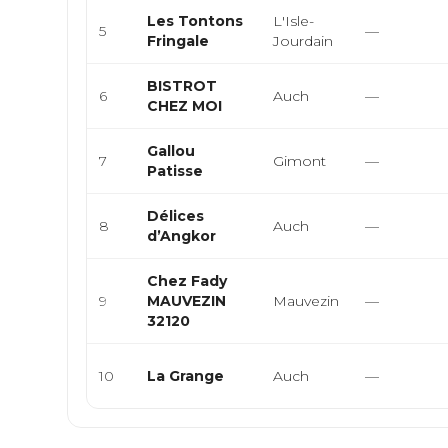
Les Tontons
L'Isle-
5
—
Fringale
Jourdain
BISTROT
6
Auch
—
CHEZ MOI
Gallou
7
Gimont
—
Patisse
Délices
8
Auch
—
d’Angkor
Chez Fady
9
MAUVEZIN
Mauvezin
—
32120
10
La Grange
Auch
—