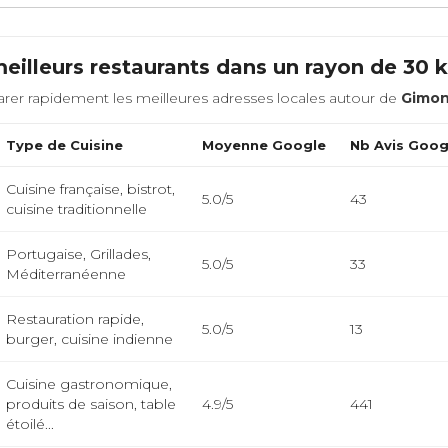
eilleurs restaurants dans un rayon de 30
rer rapidement les meilleures adresses locales autour de
Gimon
Type de Cuisine
Moyenne Google
Nb Avis Goog
Cuisine française, bistrot,
5.0/5
43
cuisine traditionnelle
Portugaise, Grillades,
5.0/5
33
Méditerranéenne
Restauration rapide,
5.0/5
13
burger, cuisine indienne
Cuisine gastronomique,
produits de saison, table
4.9/5
441
étoilé...