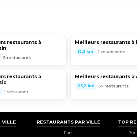
rs restaurants à
Meilleurs restaurants à
zin
•
2 restaurants
12,3 km
•
3 restaurants
rs restaurants à
Meilleurs restaurants à
sic
•
57 restaurants
23,2 km
•
1 restaurant
m
 VILLE
RESTAURANTS PAR VILLE
TOP R
Paris
Poch