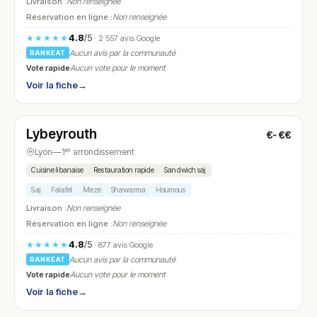
Livraison :
Non renseignée
Réservation en ligne :
Non renseignée
4.8
/5
★★★★★
· 2 557 avis Google
Aucun avis par la communauté
RANKEAT
Vote rapide
Aucun vote pour le moment
Voir la fiche
→
Fermé
(11:00 – 02:00)
Lybeyrouth
€-€€
N° 10
Lyon
—
1ᵉʳ arrondissement
Cuisine libanaise
Restauration rapide
Sandwich saj
Saj
Falafel
Meze
Shawarma
Houmous
Livraison :
Non renseignée
Réservation en ligne :
Non renseignée
4.8
/5
★★★★★
· 877 avis Google
Aucun avis par la communauté
RANKEAT
Vote rapide
Aucun vote pour le moment
Voir la fiche
→
Fermé
(10:30 – 07:00)