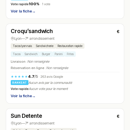
100%
Vote rapide
· 1 vote
Voir la fiche
→
Fermé
(11:30 – 13:30, 15:00 – 22:30)
Croqu’sandwich
€
N° 27
Lyon
—
7ᵉ arrondissement
Tacos lyonnais
Sandwicherie
Restauration rapide
Tacos
Sandwich
Burger
Panini
Frites
Livraison :
Non renseignée
Réservation en ligne :
Non renseignée
4.7
/5
★★★★★
· 263 avis Google
Aucun avis par la communauté
RANKEAT
Vote rapide
Aucun vote pour le moment
Voir la fiche
→
Fermé
(10:00 – 22:30)
Sun Detente
€
N° 28
Lyon
—
7ᵉ arrondissement