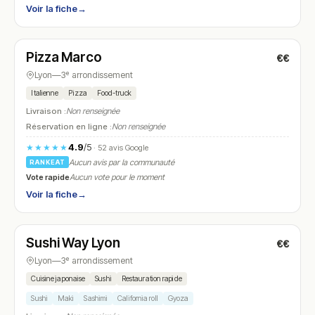
Voir la fiche
→
Fermé
(18:00 – 22:00)
Pizza Marco
€€
N° 8
Lyon
—
3ᵉ arrondissement
Italienne
Pizza
Food-truck
Livraison :
Non renseignée
Réservation en ligne :
Non renseignée
4.9
/5
★★★★★
· 52 avis Google
Aucun avis par la communauté
RANKEAT
Vote rapide
Aucun vote pour le moment
Voir la fiche
→
Fermé
(11:30 – 23:00)
Sushi Way Lyon
€€
N° 9
Lyon
—
3ᵉ arrondissement
Cuisine japonaise
Sushi
Restauration rapide
Sushi
Maki
Sashimi
California roll
Gyoza