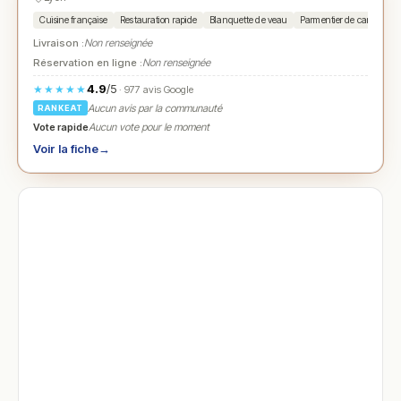
Cuisine française
Restauration rapide
Blanquette de veau
Parmentier de canard
Livraison :
Non renseignée
Réservation en ligne :
Non renseignée
4.9
/5
★★★★★
· 977 avis Google
Aucun avis par la communauté
RANKEAT
Vote rapide
Aucun vote pour le moment
Voir la fiche
→