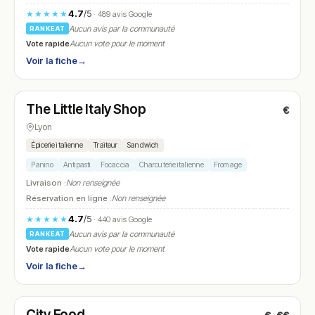
4.7
/5
★★★★★
· 489 avis Google
Aucun avis par la communauté
RANKEAT
Vote rapide
Aucun vote pour le moment
Voir la fiche
→
Fermé
The Little Italy Shop
€
N° 24
Lyon
Épicerie italienne
Traiteur
Sandwich
Panino
Antipasti
Focaccia
Charcuterie italienne
Fromage
Livraison :
Non renseignée
Réservation en ligne :
Non renseignée
4.7
/5
★★★★★
· 440 avis Google
Aucun avis par la communauté
RANKEAT
Vote rapide
Aucun vote pour le moment
Voir la fiche
→
Fermé
(11:00 – 23:00)
City Food