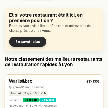
Et si votre restaurant était ici, en
première position ?
Boostez votre visibilité sur Rankeat et attirez plus de
clients près de chez vous.
En savoir plus
Notre classement des meilleurs restaurants
de restauration rapides à Lyon
Fermé
(09:30 – 22:00)
Warlis&bro
€€-€€€
N° 1
★
Lyon
—
6ᵉ arrondissement
Fast-food
Burger
Sandwich
Livraison :
Uber Eats
Deliveroo
Réservation en ligne :
Non renseignée