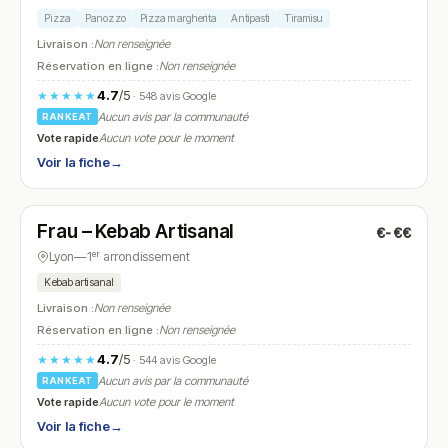
Pizza
Panozzo
Pizza margherita
Antipasti
Tiramisu
Livraison :
Non renseignée
Réservation en ligne :
Non renseignée
4.7
/5
★★★★★
· 548 avis Google
Aucun avis par la communauté
RANKEAT
Vote rapide
Aucun vote pour le moment
Voir la fiche
→
Fermé
(12:00 – 14:30, 18:30 – 22:30)
Frau – Kebab Artisanal
€-€€
N° 21
Lyon
—
1ᵉʳ arrondissement
Kebab artisanal
Livraison :
Non renseignée
Réservation en ligne :
Non renseignée
4.7
/5
★★★★★
· 544 avis Google
Aucun avis par la communauté
RANKEAT
Vote rapide
Aucun vote pour le moment
Voir la fiche
→
Fermé
(12:00 – 14:00, 19:00 – 22:30)