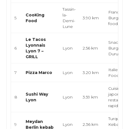
Tassin-
Française,
CooKing
la-
5
3.90 km
Burger, Fa
Food
Demi-
food, San
Lune
Le Tacos
Snack, Ke
Lyonnais
6
Lyon
2.56 km
Burger, Ta
Lyon 7 –
Durum
GRILL
Italienne, 
7
Pizza Marco
Lyon
3.20 km
Food-truc
Cuisine
Sushi Way
japonaise,
8
Lyon
3.59 km
Lyon
restaurati
rapide
Turque, Sn
Meydan
9
Lyon
2.36 km
Kebab, Ta
Berlin kebab