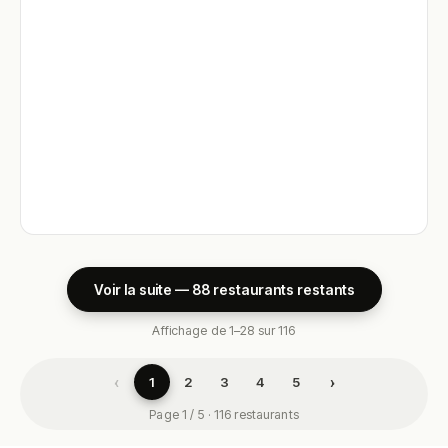
Voir la suite — 88 restaurants restants
Affichage de 1–28 sur 116
‹
›
1
2
3
4
5
Page 1 / 5 · 116 restaurants