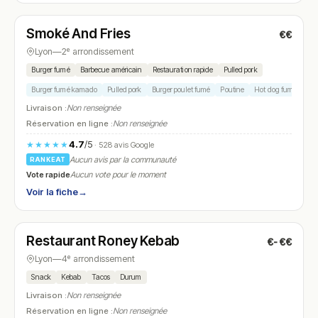
Smoké And Fries
€€
N° 22
Lyon
—
2ᵉ arrondissement
Burger fumé
Barbecue américain
Restauration rapide
Pulled pork
Burger fumé kamado
Pulled pork
Burger poulet fumé
Poutine
Hot dog fumé
Livraison :
Non renseignée
Réservation en ligne :
Non renseignée
4.7
/5
★★★★★
· 528 avis Google
Aucun avis par la communauté
RANKEAT
Vote rapide
Aucun vote pour le moment
Voir la fiche
→
Fermé
(11:00 – 00:00)
Restaurant Roney Kebab
€-€€
N° 23
Lyon
—
4ᵉ arrondissement
Snack
Kebab
Tacos
Durum
Livraison :
Non renseignée
Réservation en ligne :
Non renseignée