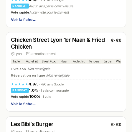
· 736 avis Google
Aucun avis par la communauté
RANKEAT
Vote rapide
Aucun vote pour le moment
Voir la fiche
→
Fermé
(11:00 – 02:00)
Chicken Street Lyon 1er Naan & Fried
€-€€
N° 5
Chicken
Lyon
—
1ᵉʳ arrondissement
Indien
Poulet frit
Street Food
Naan
Poulet frit
Tenders
Burger
Wrap
Livraison :
Non renseignée
Réservation en ligne :
Non renseignée
4.9
/5
★★★★★
· 490 avis Google
1.0
/5
· 1 avis communauté
RANKEAT
100%
Vote rapide
· 1 vote
Voir la fiche
→
Fermé
(11:30 – 14:00, 19:30 – 21:30)
Les Bibi’s Burger
€-€€
N° 6
Lyon
—
3ᵉ arrondissement