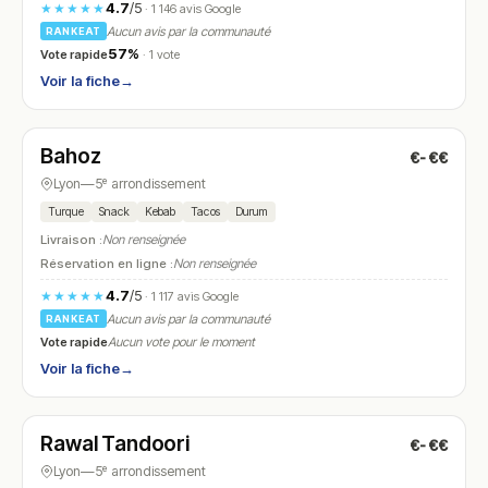
4.7
/5
★★★★★
· 1 146 avis Google
Aucun avis par la communauté
RANKEAT
57%
Vote rapide
· 1 vote
Voir la fiche
→
Fermé
(11:00 – 15:00, 18:00 – 23:00)
Bahoz
€-€€
N° 16
Lyon
—
5ᵉ arrondissement
Turque
Snack
Kebab
Tacos
Durum
Livraison :
Non renseignée
Réservation en ligne :
Non renseignée
4.7
/5
★★★★★
· 1 117 avis Google
Aucun avis par la communauté
RANKEAT
Vote rapide
Aucun vote pour le moment
Voir la fiche
→
Fermé
(11:00 – 14:00, 18:00 – 23:00)
Rawal Tandoori
€-€€
N° 17
Lyon
—
5ᵉ arrondissement