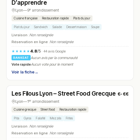
D’apprendre
Lyon
—
9ᵉ arrondissement
Cuisine française
Restauration rapide
Plats du jour
Plat du jour
Sandwich
Salade
Dessert maison
Soupe
Livraison :
Non renseignée
Réservation en ligne :
Non renseignée
4.8
/5
★★★★★
· 44 avis Google
Aucun avis par la communauté
RANKEAT
Vote rapide
Aucun vote pour le moment
Voir la fiche
→
Fermé
(11:30 – 22:30)
Les Filous Lyon – Street Food Grecque
€-€€
N° 15
Lyon
—
1ᵉʳ arrondissement
Cuisine grecque
Street food
Restauration rapide
Pita
Gyros
Falafel
Mezzés
Frites
Livraison :
Non renseignée
Réservation en ligne :
Non renseignée