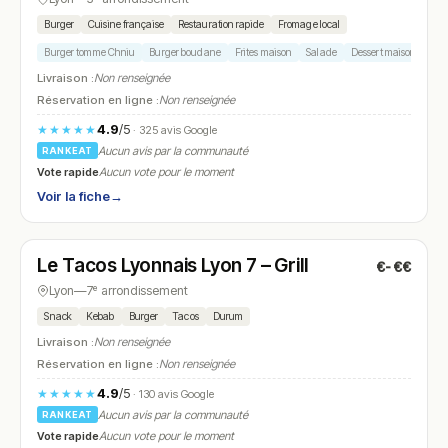
Burger
Cuisine française
Restauration rapide
Fromage local
Burger tomme Chniu
Burger boudane
Frites maison
Salade
Dessert maison
Livraison :
Non renseignée
Réservation en ligne :
Non renseignée
4.9
/5
★★★★★
· 325 avis Google
Aucun avis par la communauté
RANKEAT
Vote rapide
Aucun vote pour le moment
Voir la fiche
→
Fermé
(13:00 – 01:00)
Le Tacos Lyonnais Lyon 7 – Grill
€-€€
N° 7
Lyon
—
7ᵉ arrondissement
Snack
Kebab
Burger
Tacos
Durum
Livraison :
Non renseignée
Réservation en ligne :
Non renseignée
4.9
/5
★★★★★
· 130 avis Google
Aucun avis par la communauté
RANKEAT
Vote rapide
Aucun vote pour le moment