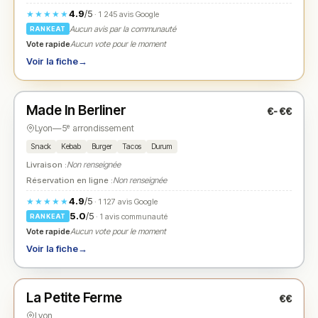
4.9
/5
★★★★★
· 1 245 avis Google
Aucun avis par la communauté
RANKEAT
Vote rapide
Aucun vote pour le moment
Voir la fiche
→
Fermé
(12:00 – 01:00)
Made In Berliner
€-€€
N° 2
★
Lyon
—
5ᵉ arrondissement
Snack
Kebab
Burger
Tacos
Durum
Livraison :
Non renseignée
Réservation en ligne :
Non renseignée
4.9
/5
★★★★★
· 1 127 avis Google
5.0
/5
· 1 avis communauté
RANKEAT
Vote rapide
Aucun vote pour le moment
Voir la fiche
→
Fermé
(11:00 – 14:00, 18:00 – 22:00)
La Petite Ferme
€€
N° 3
★
Lyon