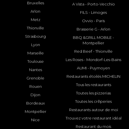
Bruxelles
A Vista - Porto-Vecchio
Arlon
FILS - Limoges
Metz
Ovvio - Paris
Thionville
Brasserie G - Arlon
Strasbourg
BBQ &GRILL MOBILE -
Montpellier
Lyon
Red Beef - Thionville
Marseille
Les Roses - Mondorf-Les-Bains
Toulouse
AUMI - Puymoyen
Nantes
Restaurants étoilés MICHELIN
Grenoble
Tous les restaurants
Rouen
Toutes les pizzerias
Dijon
Toutes les crêperies
Bordeaux
Restaurants autour de moi
Montpellier
Trouvez votre restaurant idéal
Nice
Restaurant du mois