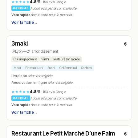
4.8
/5
★★★★★
· 154 avis Google
Aucun avis par la communauté
RANKEAT
Vote rapide
Aucun vote pour le moment
Voir la fiche
→
Fermé
(12:00 – 22:00)
3maki
€
N° 13
Lyon
—
2ᵉ arrondissement
Cuisine japonaise
Sushi
Restauration rapide
Maki
Plateau sushi
Sushi
California roll
Sashimi
Livraison :
Non renseignée
Réservation en ligne :
Non renseignée
4.8
/5
★★★★★
· 153 avis Google
Aucun avis par la communauté
RANKEAT
Vote rapide
Aucun vote pour le moment
Voir la fiche
→
Fermé
(07:30 – 15:00)
Restaurant Le Petit Marché D’une Faim
€
N° 14