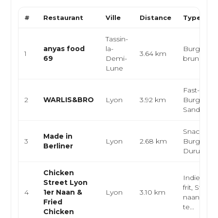
#
Restaurant
Ville
Distance
Type de C
Tassin-
anyas food
la-
Burgers, 
1
3.64 km
69
Demi-
brunch
Lune
Fast-food,
2
WARLIS&BRO
Lyon
3.92 km
Burger,
Sandwich
Snack, Ke
Made in
3
Lyon
2.68 km
Burger, Ta
Berliner
Durum
Chicken
Indien, Po
Street Lyon
frit, Stree
4
1er Naan &
Lyon
3.10 km
naan, poule
Fried
te...
Chicken