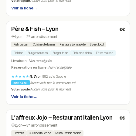
Vote rapide
Aucun vote pour le moment
Voir la fiche
→
Fermé
(12:00 – 22:30)
Père & Fish – Lyon
€€
N° 19
Lyon
—
2ᵉ arrondissement
Fish burger
Cuisine de la mer
Restauration rapide
Street food
Fishton
Burger saumon
Burger thon
Fish and chips
Frites maison
Livraison :
Non renseignée
Réservation en ligne :
Non renseignée
4.7
/5
★★★★★
· 552 avis Google
Aucun avis par la communauté
RANKEAT
Vote rapide
Aucun vote pour le moment
Voir la fiche
→
Fermé
(12:00 – 14:30, 19:00 – 22:30)
L’affreux Jojo – Restaurant Italien Lyon
€€
N° 20
Lyon
—
3ᵉ arrondissement
Pizzeria
Cuisine italienne
Restauration rapide