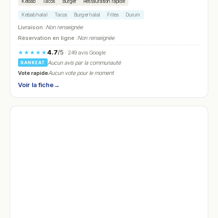
Kebab
Tacos
Burger
Restauration rapide
Kebab halal
Tacos
Burger halal
Frites
Durum
Livraison :
Non renseignée
Réservation en ligne :
Non renseignée
4.7
/5
★★★★★
· 249 avis Google
Aucun avis par la communauté
RANKEAT
Vote rapide
Aucun vote pour le moment
Voir la fiche
→