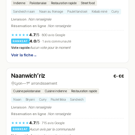
Indienne
Pakistanaise
Restauration rapide
Street food
Sandwich naan
Naan au fromage
Poulet tandoori
Kebab miné
Curry
Livraison :
Non renseignée
Réservation en ligne :
Non renseignée
4.7
/5
★★★★★
· 800 avis Google
4.0
/5
· 1 avis communauté
RANKEAT
Vote rapide
Aucun vote pour le moment
Voir la fiche
→
Fermé
(11:45 – 14:30, 18:15 – 23:15)
Naanwich’riz
€-€€
N° 18
Lyon
—
1ᵉʳ arrondissement
Cuisine pakistanaise
Cuisine indienne
Restauration rapide
Naan
Biryani
Curry
Poulet tikka
Sandwich
Livraison :
Non renseignée
Réservation en ligne :
Non renseignée
4.7
/5
★★★★★
· 715 avis Google
Aucun avis par la communauté
RANKEAT