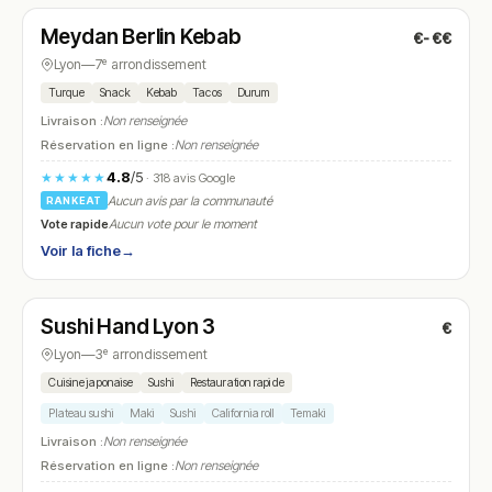
Meydan Berlin Kebab
€-€€
N° 11
Lyon
—
7ᵉ arrondissement
Turque
Snack
Kebab
Tacos
Durum
Livraison :
Non renseignée
Réservation en ligne :
Non renseignée
4.8
/5
★★★★★
· 318 avis Google
Aucun avis par la communauté
RANKEAT
Vote rapide
Aucun vote pour le moment
Voir la fiche
→
Fermé
(11:00 – 14:30, 18:00 – 22:30)
Sushi Hand Lyon 3
€
N° 12
Lyon
—
3ᵉ arrondissement
Cuisine japonaise
Sushi
Restauration rapide
Plateau sushi
Maki
Sushi
California roll
Temaki
Livraison :
Non renseignée
Réservation en ligne :
Non renseignée