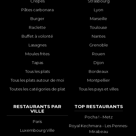
Crêpes
Strasbourg
Pâtes carbonara
Lyon
Burger
Marseille
Raclette
Toulouse
Buffet à volonté
Nantes
Lasagnes
Grenoble
Moules frites
Rouen
Tapas
Dijon
Tous les plats
Bordeaux
Tous les plats autour de moi
Montpellier
Toutes les catégories de plat
Tous les pays et villes
RESTAURANTS PAR
TOP RESTAURANTS
VILLE
Pocha ! - Metz
Paris
Royal Kechmara - Les Pennes-
Luxembourg Ville
Mirabeau