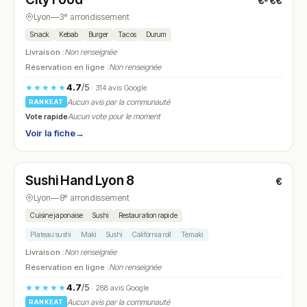
€-€€
N° 25
Lyon
—
3ᵉ arrondissement
Snack
Kebab
Burger
Tacos
Durum
Livraison :
Non renseignée
Réservation en ligne :
Non renseignée
4.7
/5
★★★★★
· 314 avis Google
Aucun avis par la communauté
RANKEAT
Vote rapide
Aucun vote pour le moment
Voir la fiche
→
Fermé
(11:00 – 14:30, 18:00 – 22:30)
Sushi Hand Lyon 8
€
N° 26
Lyon
—
8ᵉ arrondissement
Cuisine japonaise
Sushi
Restauration rapide
Plateau sushi
Maki
Sushi
California roll
Temaki
Livraison :
Non renseignée
Réservation en ligne :
Non renseignée
4.7
/5
★★★★★
· 288 avis Google
Aucun avis par la communauté
RANKEAT