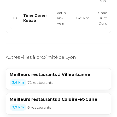
Durum
Vaulx-
Snack, Ke
Time Döner
10
en-
9.49 km
Burger, Ta
Kebab
Velin
Durum
Autres villes à proximité de Lyon
Meilleurs restaurants à Villeurbanne
•
72 restaurants
3,4 km
Meilleurs restaurants à Caluire-et-Cuire
•
6 restaurants
3,9 km