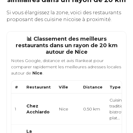
Si vous élargissez la zone, voici des restaurants
proposant des cuisine nicoise à proximité.
📊 Classement des meilleurs
restaurants dans un rayon de 20 km
autour de
Nice
Notes Google, distance et avis Rankeat pour
comparer rapidement les meilleures adresses locales
autour de
Nice
.
#
Restaurant
Ville
Distance
Type de Cu
Cuisine niç
Chez
traditionnel
1
Nice
0.50 km
Acchiardo
bistrot pro
plat...
La