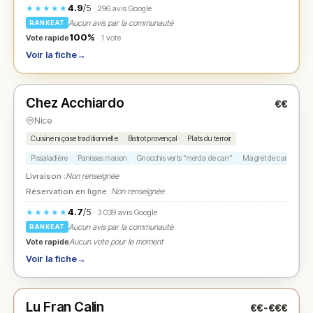
4.9
/5
★★★★★
· 296 avis Google
Aucun avis par la communauté
RANKEAT
100%
Vote rapide
· 1 vote
Voir la fiche
→
Fermé
(fermé aujourd'hui)
Chez Acchiardo
€€
N° 2
★
Nice
Cuisine niçoise traditionnelle
Bistrot provençal
Plats du terroir
Pissaladière
Panisses maison
Gnocchis verts “merda de can”
Magret de canard
A
Livraison :
Non renseignée
Réservation en ligne :
Non renseignée
4.7
/5
★★★★★
· 3 039 avis Google
Aucun avis par la communauté
RANKEAT
Vote rapide
Aucun vote pour le moment
Voir la fiche
→
Fermé
(fermé aujourd'hui)
Lu Fran Calin
€€-€€€
N° 3
★