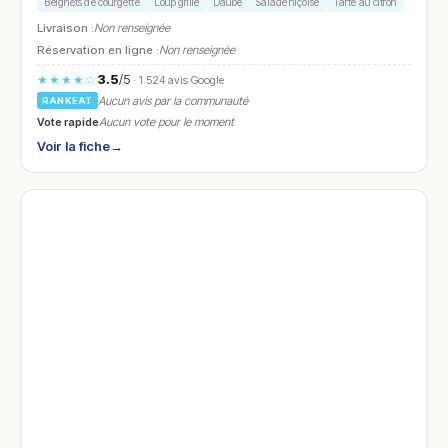
Beignets de courgette
Loup grillé
Daube
Salade niçoise
Tarte au citron
Livraison :
Non renseignée
Réservation en ligne :
Non renseignée
3.5
/5
★★★★☆
· 1 524 avis Google
Aucun avis par la communauté
RANKEAT
Vote rapide
Aucun vote pour le moment
Voir la fiche
→