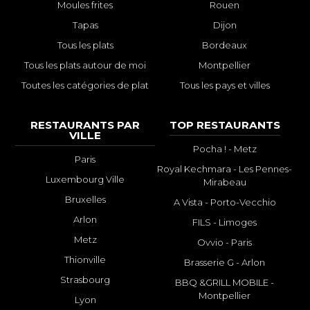
Moules frites
Rouen
Tapas
Dijon
Tous les plats
Bordeaux
Tous les plats autour de moi
Montpellier
Toutes les catégories de plat
Tous les pays et villes
RESTAURANTS PAR
TOP RESTAURANTS
VILLE
Pocha ! - Metz
Paris
Royal Kechmara - Les Pennes-
Luxembourg Ville
Mirabeau
Bruxelles
A Vista - Porto-Vecchio
Arlon
FILS - Limoges
Metz
Ovvio - Paris
Thionville
Brasserie G - Arlon
Strasbourg
BBQ &GRILL MOBILE -
Montpellier
Lyon