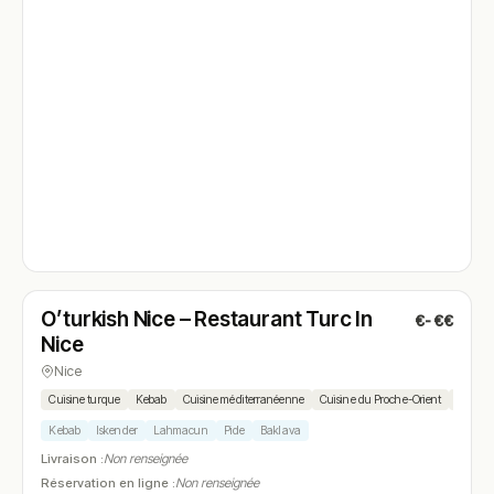
Ouvert
(11:00 – 22:30)
O’turkish Nice – Restaurant Turc In
€-€€
N° 4
Nice
Nice
Cuisine turque
Kebab
Cuisine méditerranéenne
Cuisine du Proche-Orient
Grillad
Kebab
Iskender
Lahmacun
Pide
Baklava
Livraison :
Non renseignée
Réservation en ligne :
Non renseignée