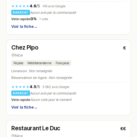
4.6
/5
★★★★★
· 145 avis Google
Aucun avis par la communauté
RANKEAT
0%
Vote rapide
· 1 vote
Voir la fiche
→
Ouvert
(11:30 – 14:30, 17:30 – 22:00)
Chez Pipo
€
N° 5
Nice
Niçoise
Méditerranéenne
Française
Livraison :
Non renseignée
Réservation en ligne :
Non renseignée
4.5
/5
★★★★★
· 5 082 avis Google
Aucun avis par la communauté
RANKEAT
Vote rapide
Aucun vote pour le moment
Voir la fiche
→
Ouvert
(07:00 – 10:30, 12:00 – 22:00)
Restaurant Le Duc
€€
N° 6
Nice