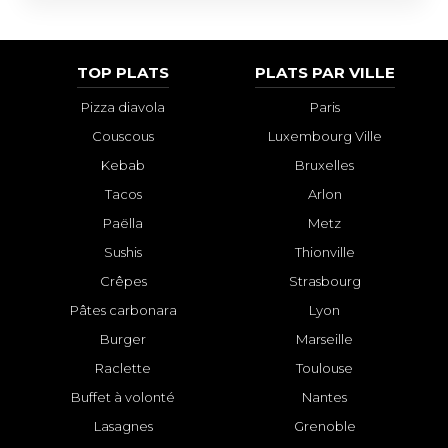
TOP PLATS
PLATS PAR VILLE
Pizza diavola
Paris
Couscous
Luxembourg Ville
Kebab
Bruxelles
Tacos
Arlon
Paëlla
Metz
Sushis
Thionville
Crêpes
Strasbourg
Pâtes carbonara
Lyon
Burger
Marseille
Raclette
Toulouse
Buffet à volonté
Nantes
Lasagnes
Grenoble