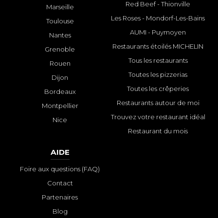
Red Beef - Thionville
Marseille
Les Roses - Mondorf-Les-Bains
Toulouse
AUMI - Puymoyen
Nantes
Restaurants étoilés MICHELIN
Grenoble
Tous les restaurants
Rouen
Toutes les pizzerias
Dijon
Toutes les crêperies
Bordeaux
Restaurants autour de moi
Montpellier
Trouvez votre restaurant idéal
Nice
Restaurant du mois
AIDE
Foire aux questions (FAQ)
Contact
Partenaires
Blog