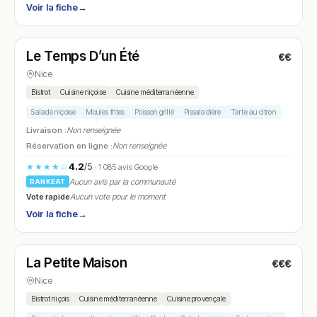
Voir la fiche
→
Ouvert
Le Temps D’un Été
€€
N° 8
Nice
Bistrot
Cuisine niçoise
Cuisine méditerranéenne
Salade niçoise
Moules frites
Poisson grillé
Pissaladière
Tarte au citron
Livraison :
Non renseignée
Réservation en ligne :
Non renseignée
4.2
/5
★★★★☆
· 1 085 avis Google
Aucun avis par la communauté
RANKEAT
Vote rapide
Aucun vote pour le moment
Voir la fiche
→
Fermé
(fermé aujourd'hui)
La Petite Maison
€€€
N° 9
Nice
Bistrot niçois
Cuisine méditerranéenne
Cuisine provençale