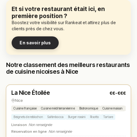
Et si votre restaurant était ici, en
première position ?
Boostez votre visibilité sur Rankeat et attirez plus de
clients près de chez vous.
En savoir plus
Notre classement des meilleurs restaurants
de cuisine nicoises à Nice
Fermé
(fermé aujourd'hui)
La Nice Étoilée
€€-€€€
N° 1
★
Nice
Cuisine française
Cuisine méditerranéenne
Bistronomique
Cuisine maison
Cuisine
Beignets de reblochon
Saltimbocca
Burger rossini
Risotto
Tartare
Livraison :
Non renseignée
Réservation en ligne :
Non renseignée