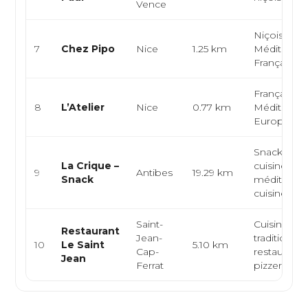
Vence
Niçoise,
7
Chez Pipo
Nice
1.25 km
Méditerran
Française
Française,
8
L’Atelier
Nice
0.77 km
Méditerran
Européen
Snack de p
La Crique –
cuisine
9
Antibes
19.29 km
Snack
méditerran
cuisine niçoi
Saint-
Cuisine niç
Restaurant
Jean-
traditionnel
10
Le Saint
5.10 km
Cap-
restaurant-
Jean
Ferrat
pizzeria cen