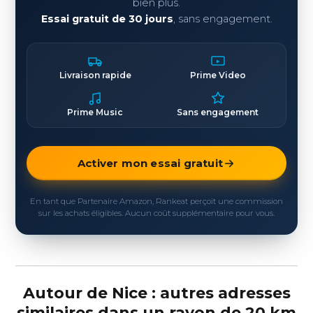
bien plus.
Essai gratuit de 30 jours
, sans engagement.
Livraison rapide
Prime Video
Prime Music
Sans engagement
Activer mon essai gratuit
En tant que Partenaire Amazon, Rankeat perçoit une commission
sur les achats éligibles. Aucun coût supplémentaire pour vous.
Autour de Nice : autres adresses
similaires dans un rayon de 20 km