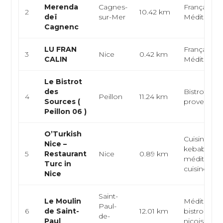
Merenda
Cagnes-
Française,
2
10.42 km
deï
sur-Mer
Méditerra
Cagnenc
LU FRAN
Française,
3
Nice
0.42 km
CALIN
Méditerra
Le Bistrot
des
Bistrot, niç
4
Peillon
11.24 km
Sources (
provençale
Peillon 06 )
O’Turkish
Cuisine tur
Nice –
kebab, cuis
5
Restaurant
Nice
0.89 km
méditerran
Turc in
cuisine...
Nice
Saint-
Le Moulin
Méditerran
Paul-
6
de Saint-
12.01 km
bistronomi
de-
Paul
niçoise