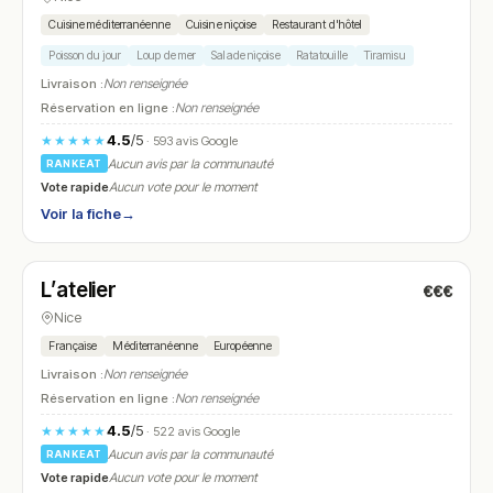
Cuisine méditerranéenne
Cuisine niçoise
Restaurant d'hôtel
Poisson du jour
Loup de mer
Salade niçoise
Ratatouille
Tiramisu
Livraison :
Non renseignée
Réservation en ligne :
Non renseignée
4.5
/5
★★★★★
· 593 avis Google
Aucun avis par la communauté
RANKEAT
Vote rapide
Aucun vote pour le moment
Voir la fiche
→
Fermé
(fermé aujourd'hui)
L’atelier
€€€
N° 7
Nice
Française
Méditerranéenne
Européenne
Livraison :
Non renseignée
Réservation en ligne :
Non renseignée
4.5
/5
★★★★★
· 522 avis Google
Aucun avis par la communauté
RANKEAT
Vote rapide
Aucun vote pour le moment