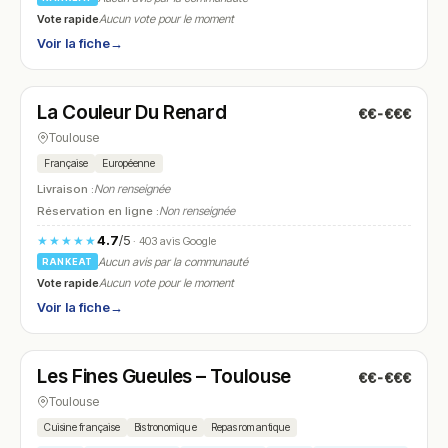
Vote rapide
Aucun vote pour le moment
Voir la fiche
→
Fermé
(12:00 – 14:00, 19:45 – 21:15)
La Couleur Du Renard
€€-€€€
N° 22
Toulouse
Française
Européenne
Livraison :
Non renseignée
Réservation en ligne :
Non renseignée
4.7
/5
★★★★★
· 403 avis Google
Aucun avis par la communauté
RANKEAT
Vote rapide
Aucun vote pour le moment
Voir la fiche
→
Fermé
(12:00 – 14:30, 19:30 – 01:00)
Les Fines Gueules – Toulouse
€€-€€€
N° 23
Toulouse
Cuisine française
Bistronomique
Repas romantique