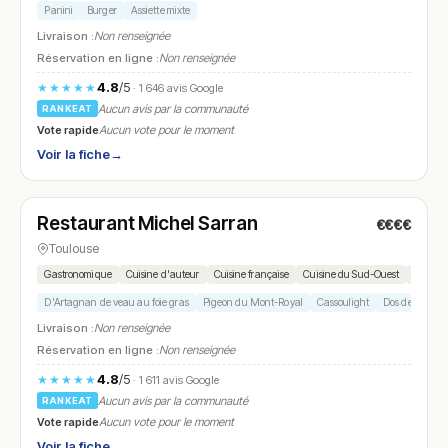
Panini
Burger
Assiette mixte
Livraison :
Non renseignée
Réservation en ligne :
Non renseignée
4.8
/5
★★★★★
· 1 646 avis Google
Aucun avis par la communauté
RANKEAT
Vote rapide
Aucun vote pour le moment
Voir la fiche
→
Fermé
(12:00 – 13:45, 20:00 – 21:45)
Restaurant Michel Sarran
€€€€
N° 10
★ Michelin
Toulouse
Gastronomique
Cuisine d'auteur
Cuisine française
Cuisine du Sud-Ouest
Cuisine
D'Artagnan de veau au foie gras
Pigeon du Mont-Royal
Cassoulight
Dos de merlu bo
Livraison :
Non renseignée
Réservation en ligne :
Non renseignée
4.8
/5
★★★★★
· 1 611 avis Google
Aucun avis par la communauté
RANKEAT
Vote rapide
Aucun vote pour le moment
Voir la fiche
→