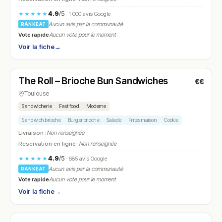
4.9
/5
★★★★★
· 1 000 avis Google
Aucun avis par la communauté
RANKEAT
Vote rapide
Aucun vote pour le moment
Voir la fiche
→
Fermé
(11:30 – 22:00)
The Roll – Brioche Bun Sandwiches
€€
N° 5
Toulouse
Sandwicherie
Fast food
Moderne
Sandwich brioche
Burger brioche
Salade
Frites maison
Cookie
Livraison :
Non renseignée
Réservation en ligne :
Non renseignée
4.9
/5
★★★★★
· 685 avis Google
Aucun avis par la communauté
RANKEAT
Vote rapide
Aucun vote pour le moment
Voir la fiche
→
Fermé
(12:00 – 14:00, 19:00 – 22:00)