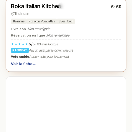
Boka Italian Kitchen
€-€€
N° 3
★
Toulouse
Italienne
Focaccias/ciabattas
Street food
Livraison :
Non renseignée
Réservation en ligne :
Non renseignée
5
/5
★★★★★
· 63 avis Google
Aucun avis par la communauté
RANKEAT
Vote rapide
Aucun vote pour le moment
Voir la fiche
→