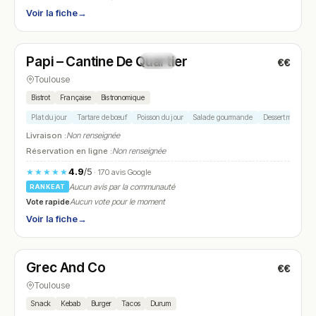
Voir la fiche
→
Fermé
(12:00 – 14:00, 19:30 – 21:30)
Papi – Cantine De Quartier
€€
N° 8
Toulouse
Bistrot
Française
Bistronomique
Plat du jour
Tartare de bœuf
Poisson du jour
Salade gourmande
Dessert maison
Livraison :
Non renseignée
Réservation en ligne :
Non renseignée
4.9
/5
★★★★★
· 170 avis Google
Aucun avis par la communauté
RANKEAT
Vote rapide
Aucun vote pour le moment
Voir la fiche
→
Fermé
(11:00 – 02:00)
Grec And Co
€€
N° 9
Toulouse
Snack
Kebab
Burger
Tacos
Durum