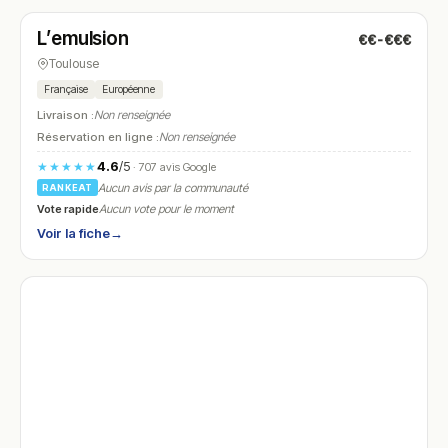
L’emulsion
€€-€€€
N° 28
Toulouse
Française
Européenne
Livraison :
Non renseignée
Réservation en ligne :
Non renseignée
4.6
/5
★★★★★
· 707 avis Google
Aucun avis par la communauté
RANKEAT
Vote rapide
Aucun vote pour le moment
Voir la fiche
→