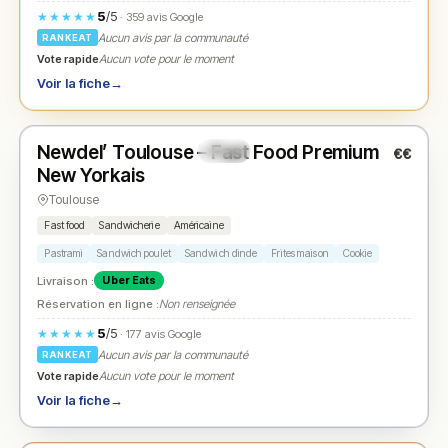
5
/5
★★★★★
· 359 avis Google
Aucun avis par la communauté
RANKEAT
Vote rapide
Aucun vote pour le moment
Voir la fiche
→
Fermé
(11:30 – 15:00, 18:30 – 22:30)
Newdel’ Toulouse – Fast Food Premium
€€
N° 2
★
New Yorkais
Toulouse
Fast food
Sandwicherie
Américaine
Pastrami
Sandwich poulet
Sandwich dinde
Frites maison
Cookie
Livraison :
Uber Eats
Réservation en ligne :
Non renseignée
5
/5
★★★★★
· 177 avis Google
Aucun avis par la communauté
RANKEAT
Vote rapide
Aucun vote pour le moment
Voir la fiche
→
Fermé
(11:30 – 16:00, 18:15 – 22:30)