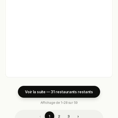
Voir la suite — 31 restaurants restants
Affichage de 1–28 sur 59
‹
›
1
2
3