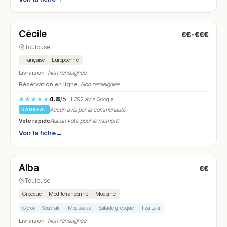
Fermé
(12:00 – 13:30, 20:00 – 21:30)
Cécile
€€-€€€
N° 11
Toulouse
Française
Européenne
Livraison :
Non renseignée
Réservation en ligne :
Non renseignée
4.8
/5
★★★★★
· 1 392 avis Google
Aucun avis par la communauté
RANKEAT
Vote rapide
Aucun vote pour le moment
Voir la fiche
→
Fermé
(12:00 – 13:45, 19:00 – 22:00)
Alba
€€
N° 12
Toulouse
Grecque
Méditerranéenne
Moderne
Gyros
Souvlaki
Moussaka
Salade grecque
Tzatziki
Livraison :
Non renseignée