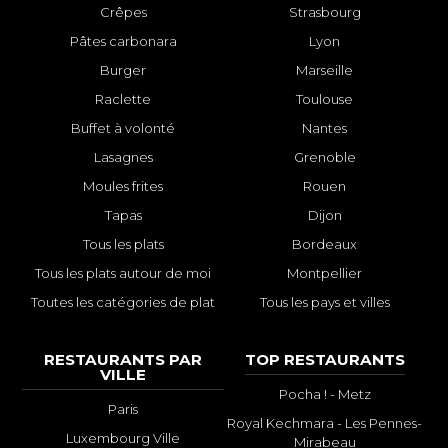
Crêpes
Strasbourg
Pâtes carbonara
Lyon
Burger
Marseille
Raclette
Toulouse
Buffet à volonté
Nantes
Lasagnes
Grenoble
Moules frites
Rouen
Tapas
Dijon
Tous les plats
Bordeaux
Tous les plats autour de moi
Montpellier
Toutes les catégories de plat
Tous les pays et villes
RESTAURANTS PAR
TOP RESTAURANTS
VILLE
Pocha ! - Metz
Paris
Royal Kechmara - Les Pennes-
Luxembourg Ville
Mirabeau