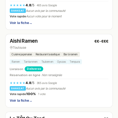
4.8
/5
★★★★★
· 465 avis Google
Aucun avis par la communauté
RANKEAT
Vote rapide
Aucun vote pour le moment
Voir la fiche
→
Fermé
(11:30 – 14:30, 18:30 – 22:00)
Aishi Ramen
€€-€€€
N° 16
Toulouse
Cuisine japonaise
Restaurant asiatique
Bar à ramen
Ramen
Tantanmen
Tsukemen
Gyozas
Tempura
Livraison :
Deliveroo
Réservation en ligne :
Non renseignée
4.8
/5
★★★★★
· 365 avis Google
Aucun avis par la communauté
RANKEAT
100%
Vote rapide
· 1 vote
Voir la fiche
→
Fermé
(07:00 – 02:00)