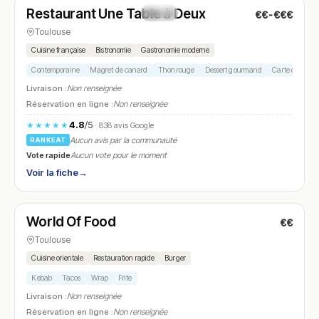
Restaurant Une Table à Deux
€€-€€€
N° 14
Toulouse
Cuisine française
Bistronomie
Gastronomie moderne
Contemporaine
Magret de canard
Thon rouge
Dessert gourmand
Carte des vins
Livraison :
Non renseignée
Réservation en ligne :
Non renseignée
4.8
/5
★★★★★
· 838 avis Google
Aucun avis par la communauté
RANKEAT
Vote rapide
Aucun vote pour le moment
Voir la fiche
→
Fermé
(18:30 – 00:30)
World Of Food
€€
N° 15
Toulouse
Cuisine orientale
Restauration rapide
Burger
Kebab
Tacos
Wrap
Frite
Livraison :
Non renseignée
Réservation en ligne :
Non renseignée