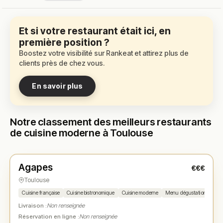
Et si votre restaurant était ici, en
première position ?
Boostez votre visibilité sur Rankeat et attirez plus de
clients près de chez vous.
En savoir plus
Notre classement des meilleurs restaurants
de cuisine moderne à Toulouse
Fermé
(19:45 – 21:15)
Agapes
€€€
N° 1
★
Toulouse
Cuisine française
Cuisine bistronomique
Cuisine moderne
Menu dégustation
Sain
Livraison :
Non renseignée
Réservation en ligne :
Non renseignée