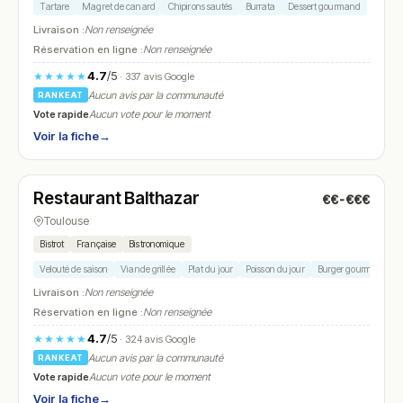
Tartare
Magret de canard
Chipirons sautés
Burrata
Dessert gourmand
Livraison :
Non renseignée
Réservation en ligne :
Non renseignée
4.7
/5
★★★★★
· 337 avis Google
Aucun avis par la communauté
RANKEAT
Vote rapide
Aucun vote pour le moment
Voir la fiche
→
Fermé
(19:30 – 22:00)
Restaurant Balthazar
€€-€€€
N° 24
Toulouse
Bistrot
Française
Bistronomique
Velouté de saison
Viande grillée
Plat du jour
Poisson du jour
Burger gourmet
Livraison :
Non renseignée
Réservation en ligne :
Non renseignée
4.7
/5
★★★★★
· 324 avis Google
Aucun avis par la communauté
RANKEAT
Vote rapide
Aucun vote pour le moment
Voir la fiche
→