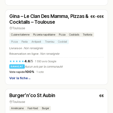
Fermé
(12:00 – 14:00, 19:00 – 22:30)
Gina – Le Clan Des Mamma, Pizzas &
€€-€€€
N° 25
Cocktails – Toulouse
Toulouse
Cuisine italienne
Pizzeria napolitaine
Pizza
Cocktails
Trattoria
Pizza
Pasta
Antipasti
Tiramisu
Cocktail
Livraison :
Non renseignée
Réservation en ligne :
Non renseignée
4.6
/5
★★★★★
· 1 550 avis Google
Aucun avis par la communauté
RANKEAT
100%
Vote rapide
· 1 vote
Voir la fiche
→
Fermé
(11:45 – 14:00, 19:00 – 22:30)
Burger’n’co St Aubin
€€
N° 26
Toulouse
Américaine
Fast-food
Burger