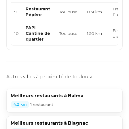
Restaurant
Français
9
Toulouse
0.51 km
Pépère
Europé
PAPI –
Bistrot, 
10
Cantine de
Toulouse
1.50 km
bistron
quartier
Autres villes à proximité de Toulouse
Meilleurs restaurants à Balma
•
1 restaurant
4,2 km
Meilleurs restaurants à Blagnac