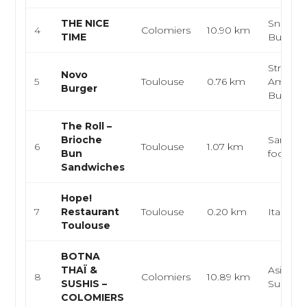
THE NICE
Snack, 
4
Colomiers
10.90 km
TIME
Burger,
Street-f
Novo
5
Toulouse
0.76 km
América
Burger
Burger
The Roll –
Brioche
Sandwich
6
Toulouse
1.07 km
Bun
food, 
Sandwiches
Hope!
7
Restaurant
Toulouse
0.20 km
Italienn
Toulouse
BOTNA
THAÏ &
Asiatique
8
Colomiers
10.89 km
SUSHIS –
Sushi
COLOMIERS