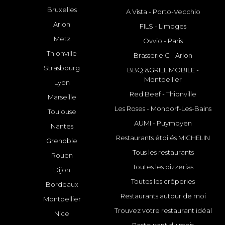
Bruxelles
A Vista - Porto-Vecchio
Arlon
FILS - Limoges
Metz
Ovvio - Paris
Thionville
Brasserie G - Arlon
Strasbourg
BBQ &GRILL MOBILE -
Montpellier
Lyon
Red Beef - Thionville
Marseille
Les Roses - Mondorf-Les-Bains
Toulouse
AUMI - Puymoyen
Nantes
Restaurants étoilés MICHELIN
Grenoble
Tous les restaurants
Rouen
Toutes les pizzerias
Dijon
Toutes les crêperies
Bordeaux
Restaurants autour de moi
Montpellier
Trouvez votre restaurant idéal
Nice