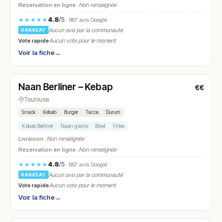
Réservation en ligne :
Non renseignée
4.8
/5
★★★★★
· 987 avis Google
Aucun avis par la communauté
RANKEAT
Vote rapide
Aucun vote pour le moment
Voir la fiche
→
Fermé
(11:00 – 00:00)
Naan Berliner – Kebap
€€
N° 13
Toulouse
Snack
Kebab
Burger
Tacos
Durum
Kebab Berliner
Naan garnis
Bowl
Frites
Livraison :
Non renseignée
Réservation en ligne :
Non renseignée
4.8
/5
★★★★★
· 867 avis Google
Aucun avis par la communauté
RANKEAT
Vote rapide
Aucun vote pour le moment
Voir la fiche
→
Fermé
(12:00 – 13:15, 19:30 – 21:00)