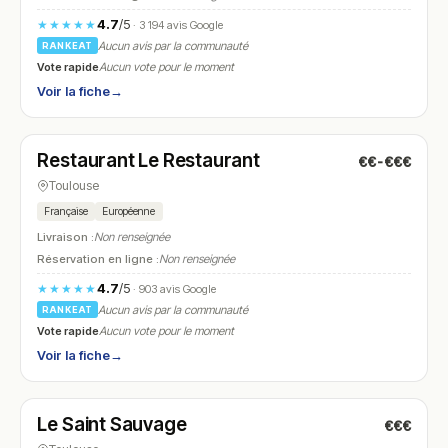
4.7
/5
★★★★★
· 3 194 avis Google
Aucun avis par la communauté
RANKEAT
Vote rapide
Aucun vote pour le moment
Voir la fiche
→
Fermé
(12:00 – 13:30, 20:00 – 22:00)
Restaurant Le Restaurant
€€-€€€
N° 19
Toulouse
Française
Européenne
Livraison :
Non renseignée
Réservation en ligne :
Non renseignée
4.7
/5
★★★★★
· 903 avis Google
Aucun avis par la communauté
RANKEAT
Vote rapide
Aucun vote pour le moment
Voir la fiche
→
Fermé
(12:00 – 14:00, 20:00 – 22:00)
Le Saint Sauvage
€€€
N° 20