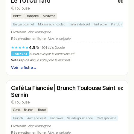
Le TÔt Ou Tard
€€
N° 17
Toulouse
Bistrot
Française
Moderne
Burger gourmet
Mousse au chocolat
Tartare de bœuf
Entrecôte
Plat du marché
Livraison :
Non renseignée
Réservation en ligne :
Non renseignée
4.8
/5
★★★★★
· 304 avis Google
Aucun avis par la communauté
RANKEAT
Vote rapide
Aucun vote pour le moment
Voir la fiche
→
Fermé
(10:00 – 18:30)
Café La Fiancée | Brunch Toulouse Saint
€€
N° 18
Sernin
Toulouse
Café
Brunch
Bistrot
Brunch
Avocado toast
Pancakes
Salade gourmande
Café spécialité
Livraison :
Non renseignée
Réservation en ligne :
Non renseignée