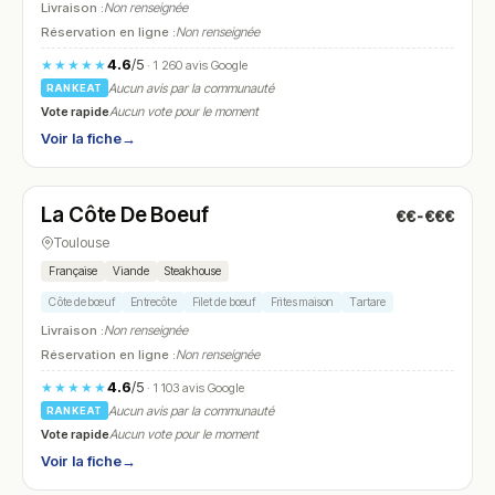
Livraison :
Non renseignée
Réservation en ligne :
Non renseignée
4.6
/5
★★★★★
· 1 260 avis Google
Aucun avis par la communauté
RANKEAT
Vote rapide
Aucun vote pour le moment
Voir la fiche
→
Fermé
(12:00 – 14:00, 19:00 – 22:30)
La Côte De Boeuf
€€-€€€
N° 27
Toulouse
Française
Viande
Steakhouse
Côte de bœuf
Entrecôte
Filet de bœuf
Frites maison
Tartare
Livraison :
Non renseignée
Réservation en ligne :
Non renseignée
4.6
/5
★★★★★
· 1 103 avis Google
Aucun avis par la communauté
RANKEAT
Vote rapide
Aucun vote pour le moment
Voir la fiche
→
Fermé
(19:30 – 21:30)