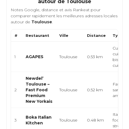
autour de
Toulouse
Notes Google, distance et avis Rankeat pour
comparer rapidement les meilleures adresses locales
autour de
Toulouse
.
#
Restaurant
Ville
Distance
Type de
Cuisine 
cuisine
1
AGAPES
Toulouse
0.53 km
bistron
cuisine 
Newdel’
Toulouse –
Fast foo
2
Fast Food
Toulouse
0.52 km
sandwic
Premium
américa
New Yorkais
Italienn
Boka Italian
3
Toulouse
0.48 km
focaccia
Kitchen
street f