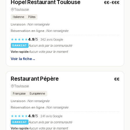
Hope! Restaurant Toulouse
€€-€€€
N° 6
Toulouse
Italienne
Pâtes
Livraison :
Non renseignée
Réservation en ligne :
Non renseignée
4.9
/5
★★★★★
· 342 avis Google
Aucun avis par la communauté
RANKEAT
Vote rapide
Aucun vote pour le moment
Voir la fiche
→
Fermé
(12:00 – 13:30, 19:30 – 21:30)
Restaurant Pépère
€€
N° 7
Toulouse
Française
Européenne
Livraison :
Non renseignée
Réservation en ligne :
Non renseignée
4.9
/5
★★★★★
· 241 avis Google
Aucun avis par la communauté
RANKEAT
Vote rapide
Aucun vote pour le moment