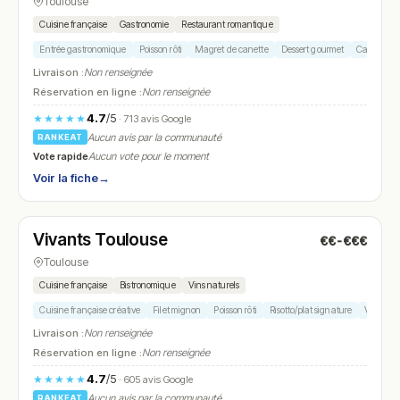
Toulouse
Cuisine française
Gastronomie
Restaurant romantique
Entrée gastronomique
Poisson rôti
Magret de canette
Dessert gourmet
Carte des v
Livraison :
Non renseignée
Réservation en ligne :
Non renseignée
4.7
/5
★★★★★
· 713 avis Google
Aucun avis par la communauté
RANKEAT
Vote rapide
Aucun vote pour le moment
Voir la fiche
→
Fermé
(12:00 – 14:00, 19:00 – 22:30)
Vivants Toulouse
€€-€€€
N° 21
Toulouse
Cuisine française
Bistronomique
Vins naturels
Cuisine française créative
Filet mignon
Poisson rôti
Risotto/plat signature
Vin bio
Livraison :
Non renseignée
Réservation en ligne :
Non renseignée
4.7
/5
★★★★★
· 605 avis Google
Aucun avis par la communauté
RANKEAT