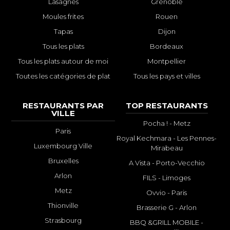
Lasagnes
Grenoble
Moules frites
Rouen
Tapas
Dijon
Tous les plats
Bordeaux
Tous les plats autour de moi
Montpellier
Toutes les catégories de plat
Tous les pays et villes
RESTAURANTS PAR
TOP RESTAURANTS
VILLE
Pocha ! - Metz
Paris
Royal Kechmara - Les Pennes-
Luxembourg Ville
Mirabeau
Bruxelles
A Vista - Porto-Vecchio
Arlon
FILS - Limoges
Metz
Ovvio - Paris
Thionville
Brasserie G - Arlon
Strasbourg
BBQ &GRILL MOBILE -