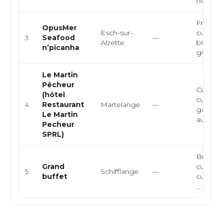
hôtelier,
Fruits 
OpusMer
Esch-sur-
cuisine
3
Seafood
—
Alzette
brésili
n’picanha
grillade
Le Martin
Pêcheur
Cuisine
(hôtel
cuisine
4
Restaurant
Martelange
—
gastro
Le Martin
auberge
Pecheur
SPRL)
Buffet 
Grand
cuisine 
5
Schifflange
—
buffet
cuisine
...