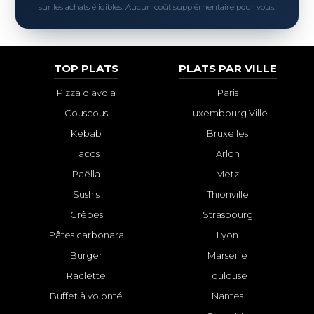
sur les achats éligibles. Aucun coût supplémentaire pour vous.
TOP PLATS
PLATS PAR VILLE
Pizza diavola
Paris
Couscous
Luxembourg Ville
Kebab
Bruxelles
Tacos
Arlon
Paëlla
Metz
Sushis
Thionville
Crêpes
Strasbourg
Pâtes carbonara
Lyon
Burger
Marseille
Raclette
Toulouse
Buffet à volonté
Nantes