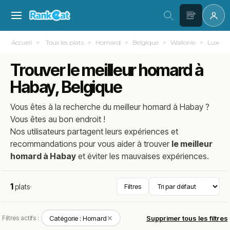
Accueil
Tous les plats
Homard
Belgique
Wallonie
Luxem
Trouver le meilleur homard à
Habay, Belgique
Vous êtes à la recherche du meilleur
homard
à
Habay
?
Vous êtes au bon endroit !
Nos utilisateurs partagent leurs expériences et
recommandations pour vous aider à trouver
le meilleur
homard à Habay
et éviter les mauvaises expériences.
1
plats
·
Filtres
✕
Filtres actifs :
Catégorie : Homard
Supprimer tous les filtres