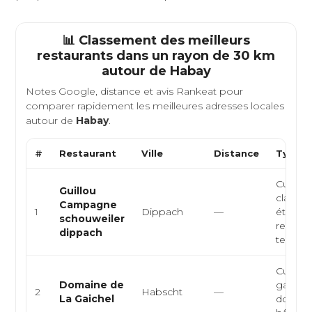
📊 Classement des meilleurs
restaurants dans un rayon de 30 km
autour de
Habay
Notes Google, distance et avis Rankeat pour
comparer rapidement les meilleures adresses locales
autour de
Habay
.
#
Restaurant
Ville
Distance
Type d
Cuisine
Guillou
classiq
Campagne
1
Dippach
—
étoilée,
schouweiler
restaur
dippach
terr...
Cuisine
Domaine de
gastro
2
Habscht
—
La Gaichel
domai