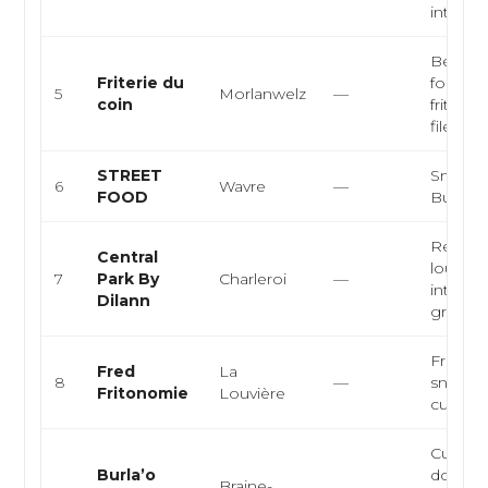
internat
Belge, 
Friterie du
food, Fr
5
Morlanwelz
—
coin
frites, 
filet amé
STREET
Snack,
6
Wavre
—
FOOD
Burger
Restaur
Central
lounge,
7
Park By
Charleroi
—
internat
Dilann
grillade
Friterie
Fred
La
8
—
snack ar
Fritonomie
Louvière
cuisine
Cuisine
Burla’o
dominic
Braine-