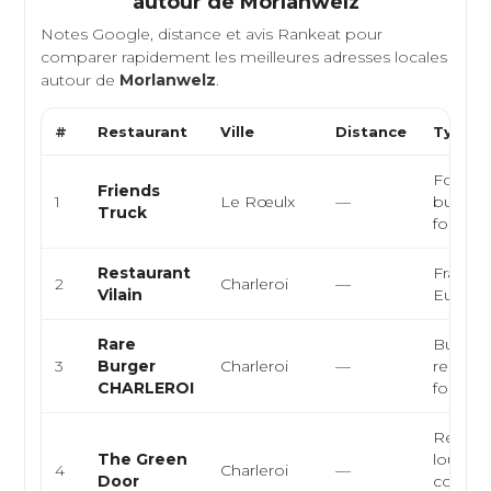
autour de
Morlanwelz
Notes Google, distance et avis Rankeat pour
comparer rapidement les meilleures adresses locales
autour de
Morlanwelz
.
#
Restaurant
Ville
Distance
Type d
Food tr
Friends
1
Le Rœulx
—
burgers
Truck
food
Restaurant
Françai
2
Charleroi
—
Vilain
Europ
Rare
Burger,
3
Burger
Charleroi
—
restaura
CHARLEROI
food
Restaur
The Green
lounge,
4
Charleroi
—
Door
cocktail