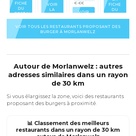
· €-€€
FICHE
FICHE
VOIR
DU
DU
LA
VOIR
RESTAURANT
RESTAURAN
FICHE
LA
DU
FICHE
RESTAURANT
VOIR TOUS LES RESTAURANTS PROPOSANT DES
DU
BURGER À MORLANWELZ
RESTAURANT
Autour de Morlanwelz : autres
adresses similaires dans un rayon
de 30 km
Si vous élargissez la zone, voici des restaurants
proposant des burgers à proximité.
📊 Classement des meilleurs
restaurants dans un rayon de 30 km