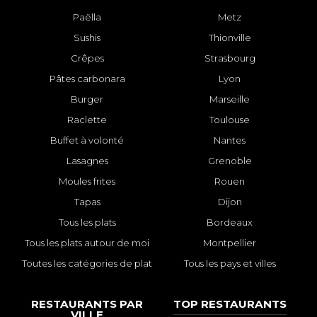
Paëlla
Metz
Sushis
Thionville
Crêpes
Strasbourg
Pâtes carbonara
Lyon
Burger
Marseille
Raclette
Toulouse
Buffet à volonté
Nantes
Lasagnes
Grenoble
Moules frites
Rouen
Tapas
Dijon
Tous les plats
Bordeaux
Tous les plats autour de moi
Montpellier
Toutes les catégories de plat
Tous les pays et villes
RESTAURANTS PAR
TOP RESTAURANTS
VILLE