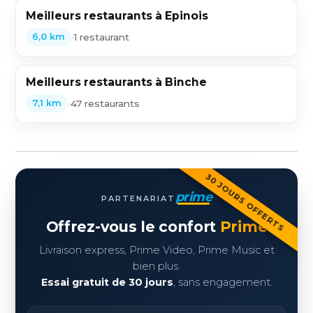
Meilleurs restaurants à Epinois
•
1 restaurant
6,0 km
Meilleurs restaurants à Binche
•
47 restaurants
7,1 km
30 JOURS OFFERTS
prime
PARTENARIAT
Offrez-vous le confort
Prime
Livraison express, Prime Video, Prime Music et
bien plus.
Essai gratuit de 30 jours
, sans engagement.