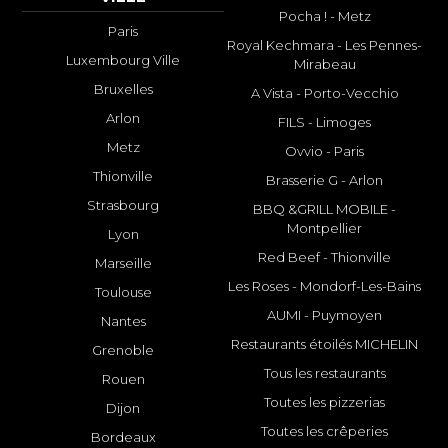
Pocha ! - Metz
Paris
Royal Kechmara - Les Pennes-
Luxembourg Ville
Mirabeau
Bruxelles
A Vista - Porto-Vecchio
Arlon
FILS - Limoges
Metz
Ovvio - Paris
Thionville
Brasserie G - Arlon
Strasbourg
BBQ &GRILL MOBILE -
Montpellier
Lyon
Red Beef - Thionville
Marseille
Les Roses - Mondorf-Les-Bains
Toulouse
AUMI - Puymoyen
Nantes
Restaurants étoilés MICHELIN
Grenoble
Tous les restaurants
Rouen
Toutes les pizzerias
Dijon
Toutes les crêperies
Bordeaux