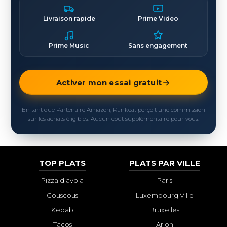
Livraison rapide
Prime Video
Prime Music
Sans engagement
Activer mon essai gratuit
En tant que Partenaire Amazon, Rankeat perçoit une commission
sur les achats éligibles. Aucun coût supplémentaire pour vous.
TOP PLATS
PLATS PAR VILLE
Pizza diavola
Paris
Couscous
Luxembourg Ville
Kebab
Bruxelles
Tacos
Arlon