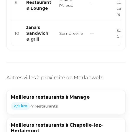
9
Restaurant
—
cuisine
l'Alleud
& Lounge
caribée
restaura
Jana’s
Sandwi
10
Sandwich
Sambreville
—
Grillade
& grill
Autres villes à proximité de Morlanwelz
Meilleurs restaurants à Manage
•
7 restaurants
2,9 km
Meilleurs restaurants à Chapelle-lez-
Herlaimont