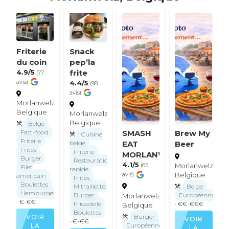
Friterie
Snack
du coin
pep’la
4.9/5
frite
(77
avis)
4.4/5
(98
avis)
Morlanwelz,
Belgique
Morlanwelz,
Belgique
Belge
SMASH
Brew My
Fast-food
Cuisine
Friterie
EAT
Beer
belge
Frites
Friterie
MORLANWELZ
Burger
Restauration
4.1/5
Morlanwelz,
(65
Filet
rapide
Belgique
avis)
américain
Frites
Boulettes
Belge
Mitraillette
Hamburger
Européenne
Burger
Morlanwelz,
· €-€€
· €€-€€€
Fricadelle
Belgique
Boulettes
Burger
VOIR
VOIR
· €-€€
Européenne
LA
LA