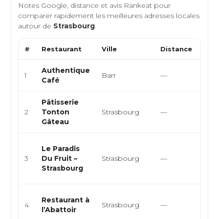
Notes Google, distance et avis Rankeat pour
comparer rapidement les meilleures adresses locales
autour de
Strasbourg
.
#
Restaurant
Ville
Distance
Typ
Authentique
Fran
1
Barr
—
Café
Eur
Pâtisserie
Pati
2
Tonton
Strasbourg
—
Dess
Gâteau
Cuis
Le Paradis
heal
3
Du Fruit –
Strasbourg
—
et b
Strasbourg
smoo
Fran
Restaurant à
4
Strasbourg
—
Alsa
l’Abattoir
Via