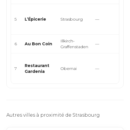
Cuis
bistr
5
L’Épicerie
Strasbourg
—
deli
épice
Illkirch-
Fran
6
Au Bon Coin
—
Graffenstaden
Eur
Alsa
Restaurant
Fran
7
Obernai
—
Gardenia
Trad
Vég
Autres villes à proximité de Strasbourg