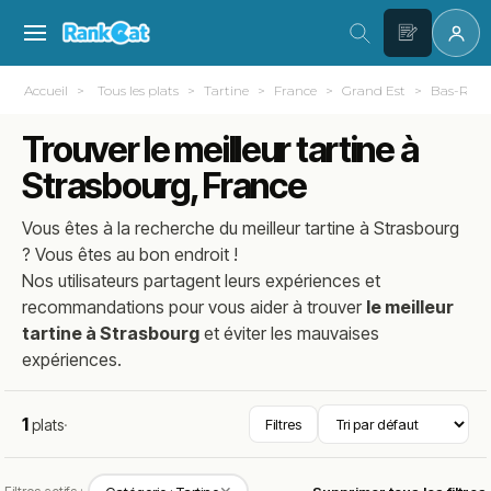
Accueil
Tous les plats
Tartine
France
Grand Est
Bas-Rhin
Trouver le meilleur tartine à
Strasbourg, France
Vous êtes à la recherche du meilleur
tartine
à
Strasbourg
? Vous êtes au bon endroit !
Nos utilisateurs partagent leurs expériences et
recommandations pour vous aider à trouver
le meilleur
tartine à Strasbourg
et éviter les mauvaises
expériences.
1
plats
·
Filtres