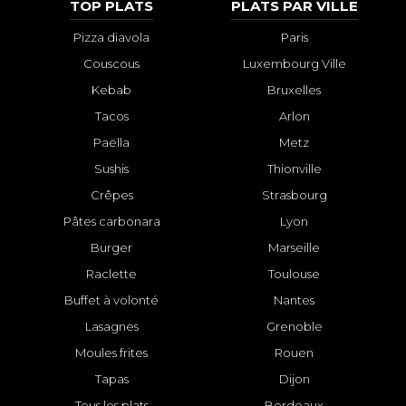
TOP PLATS
PLATS PAR VILLE
Pizza diavola
Paris
Couscous
Luxembourg Ville
Kebab
Bruxelles
Tacos
Arlon
Paëlla
Metz
Sushis
Thionville
Crêpes
Strasbourg
Pâtes carbonara
Lyon
Burger
Marseille
Raclette
Toulouse
Buffet à volonté
Nantes
Lasagnes
Grenoble
Moules frites
Rouen
Tapas
Dijon
Tous les plats
Bordeaux