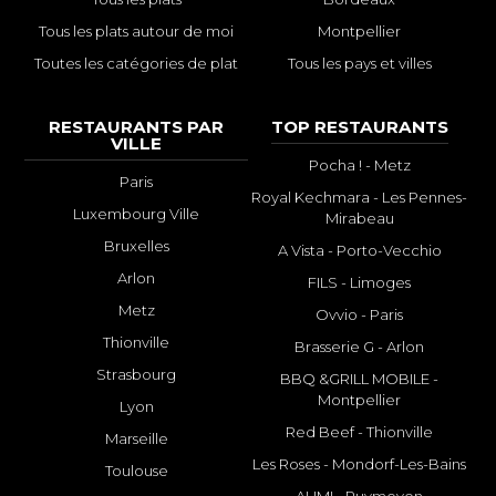
Tous les plats autour de moi
Montpellier
Toutes les catégories de plat
Tous les pays et villes
RESTAURANTS PAR
TOP RESTAURANTS
VILLE
Pocha ! - Metz
Paris
Royal Kechmara - Les Pennes-
Luxembourg Ville
Mirabeau
Bruxelles
A Vista - Porto-Vecchio
Arlon
FILS - Limoges
Metz
Ovvio - Paris
Thionville
Brasserie G - Arlon
Strasbourg
BBQ &GRILL MOBILE -
Montpellier
Lyon
Red Beef - Thionville
Marseille
Les Roses - Mondorf-Les-Bains
Toulouse
AUMI - Puymoyen