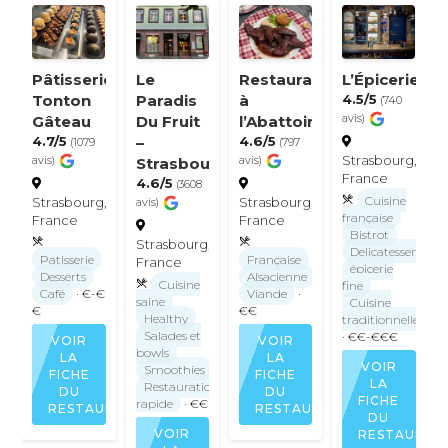
Pâtisserie
Le
Restaurant
L’Épicerie
Tonton
Paradis
à
4.5/5
(740
Gâteau
Du Fruit
l’Abattoir
avis)
4.7/5
–
4.6/5
(1079
(797
Strasbourg,
avis)
Strasbourg
avis)
France
4.6/5
(3608
Cuisine
Strasbourg,
Strasbourg,
avis)
française
France
France
Bistrot
Strasbourg,
Delicatessen
Patisserie
Française
France
épicerie
Desserts
Alsacienne
Cuisine
fine
Café
· €-€
Viande
·
saine
Cuisine
€
€€
Healthy
traditionnelle
Salades et
· €€-€€€
VOIR
VOIR
bowls
LA
LA
VOIR
Smoothies
FICHE
FICHE
LA
Restauration
DU
DU
FICHE
rapide
· €€
RESTAURANT
RESTAURANT
DU
VOIR
RESTAURAN