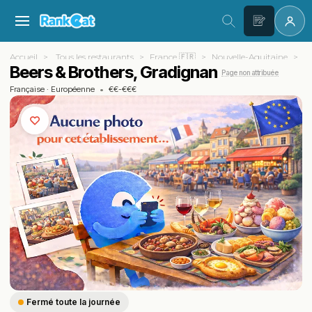
Accueil
Tous les restaurants
France 🇫🇷
Nouvelle-Aquitaine
Gi
Beers & Brothers, Gradignan
Page non attribuée
Française
·
Européenne
•
€€-€€€
Fermé toute la journée