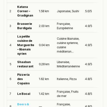
Katana
2
Corner –
1.58 km
Japonaise, Sushi
5.0/5
Gradignan
Brasserie
Française,
3
2.03 km
4.9/5
Burdigala
Européenne
La petite
Cuisine libanaise,
cuisine de
cuisine syrienne,
4
Marguerite
0.04 km
4.9/5
cuisine
– libanais
méditerran...
syrien
Shaaban
Libanaise,
5
0.28 km
4.9/5
restaurant
Méditerranéenne
Pizzeria
6
des
1.62 km
Italienne, Pizza
4.8/5
Copains
Française, Fruits
7
Le Bocal
1.42 km
4.8/5
de mer
Beers &
Française,
8
—
4.8/5