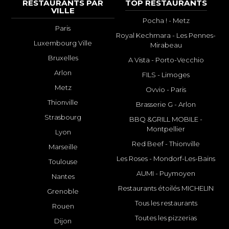
RESTAURANTS PAR
TOP RESTAURANTS
VILLE
Pocha ! - Metz
Paris
Royal Kechmara - Les Pennes-
Luxembourg Ville
Mirabeau
Bruxelles
A Vista - Porto-Vecchio
Arlon
FILS - Limoges
Metz
Ovvio - Paris
Thionville
Brasserie G - Arlon
Strasbourg
BBQ &GRILL MOBILE -
Montpellier
Lyon
Red Beef - Thionville
Marseille
Les Roses - Mondorf-Les-Bains
Toulouse
AUMI - Puymoyen
Nantes
Restaurants étoilés MICHELIN
Grenoble
Tous les restaurants
Rouen
Toutes les pizzerias
Dijon