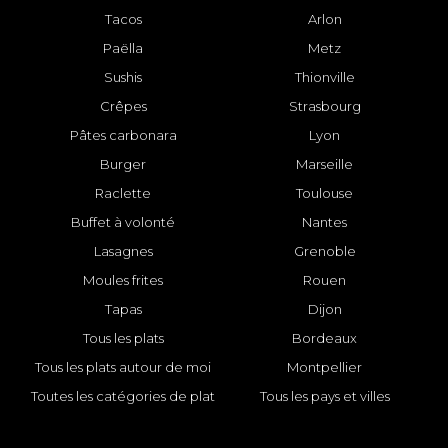
Tacos
Arlon
Paëlla
Metz
Sushis
Thionville
Crêpes
Strasbourg
Pâtes carbonara
Lyon
Burger
Marseille
Raclette
Toulouse
Buffet à volonté
Nantes
Lasagnes
Grenoble
Moules frites
Rouen
Tapas
Dijon
Tous les plats
Bordeaux
Tous les plats autour de moi
Montpellier
Toutes les catégories de plat
Tous les pays et villes