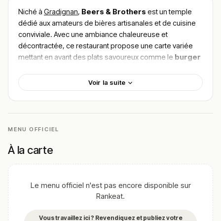
Niché à
Gradignan
,
Beers & Brothers
est un temple
dédié aux amateurs de bières artisanales et de cuisine
conviviale. Avec une ambiance chaleureuse et
décontractée, ce restaurant propose une carte variée
mettant en avant des plats savoureux comme le
burger
maison
et les
frites artisanales
. Les amateurs de
viande seront conquis par le
travers de porc mariné
,
Voir la suite
particulièrement apprécié des habitués.
Pour
trouver le meilleur plat de Beers & Brothers
,
explorez les retours enthousiastes des visiteurs ravis
par la qualité des ingrédients et la diversité des bières
MENU OFFICIEL
proposées. Une adresse parfaite pour un moment de
À la carte
détente entre amis ou en famille à Gradignan.
!
Texte généré par intelligence artificielle, en attente de
validation humaine.
Le menu officiel n'est pas encore disponible sur
Cette description peut contenir des erreurs, n'hésitez pas à
Rankeat.
nous aider en vous rendant sur :
Améliorer la fiche de cet
établissement
Vous travaillez ici ? Revendiquez et publiez votre