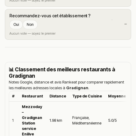
Aucun vote — soyez le premier
Recommandez-vous cet établissement ?
—
Oui
Non
Aucun vote — soyez le premier
📊 Classement des meilleurs restaurants à
Gradignan
Notes Google, distance et avis Rankeat pour comparer rapidement
les meilleures adresses locales à
Gradignan
.
#
Restaurant
Distance
Type de Cuisine
Moyenne Goog
Mezzoday
–
Gradignan
Française,
1
1.98 km
5.0/5
Station
Méditerranéenne
service
Enilive