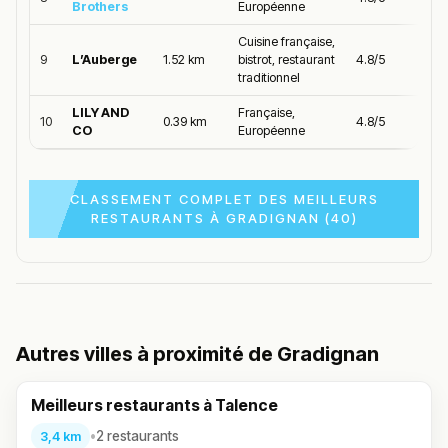
Brothers
Européenne
Cuisine française,
9
L’Auberge
1.52 km
bistrot, restaurant
4.8/5
traditionnel
LILY AND
Française,
10
0.39 km
4.8/5
CO
Européenne
CLASSEMENT COMPLET DES MEILLEURS
RESTAURANTS À GRADIGNAN (40)
Autres villes à proximité de Gradignan
Meilleurs restaurants à Talence
•
2 restaurants
3,4 km