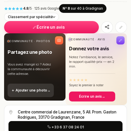
4.8
/5
·
125 avis Google
Nº 8
sur 40
à Gradignan
Classement par spécialité
Écrire un avis
COMMUNAUTÉ · AVIS
COMMUNAUTÉ · PHOTOS
Donnez votre avis
Partagez une photo
Notez l'ambiance, le service,
le rapport qualité-prix — en 2
Vous avez mangé ici ? Aidez
min.
la communauté à découvrir
cette adresse.
★
★
★
★
★
Soyez le premier à noter
＋ Ajouter une photo
→
Écrire un avis
→
Centre commercial de Laurenzane, 5 All. Prom. Gaston
Rodrigues, 33170 Gradignan, France
+33 6 37 08 24 01