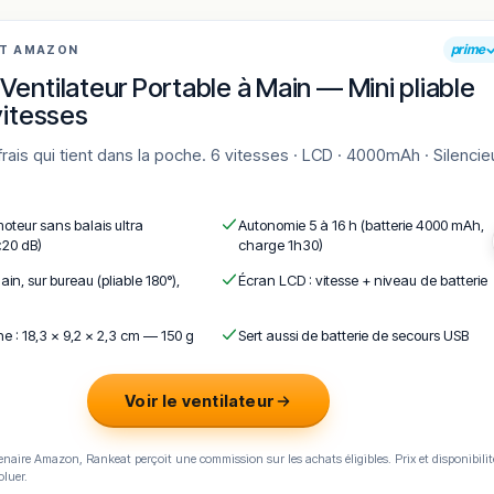
prime
AT AMAZON
Ventilateur Portable à Main — Mini pliable
vitesses
moteur sans balais ultra
Autonomie 5 à 16 h (batterie 4000 mAh,
<20 dB)
charge 1h30)
ain, sur bureau (pliable 180°),
Écran LCD : vitesse + niveau de batterie
e : 18,3 × 9,2 × 2,3 cm — 150 g
Sert aussi de batterie de secours USB
Voir le ventilateur
naire Amazon, Rankeat perçoit une commission sur les achats éligibles. Prix et disponibilit
oluer.