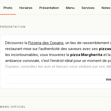
Photo
Horaires
Présentation
Menu
Services
Notes 
PRÉSENTATION
Découvrez la
Pizzeria des Copains
, un lieu de rassemblement 
restaurant mise sur l’authenticité des saveurs avec ses
pizzas
les incontournables, vous trouverez la
pizza Margherita
et l
ambiance conviviale, c’est l’endroit idéal pour un moment de pa
Copains, consultez les avis et laissez-vous séduire par ses dé
!
Texte généré par intelligence artificielle, en attente de validation hu
Voi
Cette description peut contenir des erreurs, n'hésitez pas à nous aider 
MENU OFFICIEL