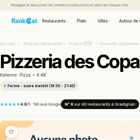
Partagez et découvrez les meilleurs restaurants et plats de chaque ville
Restaurants
Plats
Villes
Autour de 
Accueil
Tous les restaurants
France 🇫🇷
Nouvelle-Aquitaine
Pizzeria des Copa
Italienne
·
Pizza
•
€-€€
Fermé - ouvre bientôt (18:30 - 21:45)
4.8
/5
·
190 avis Google
Nº 6
sur 40
restaurants
à Gradignan