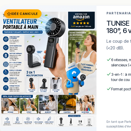
PARTENARI
IDÉE CANICULE
TUNISE 
180°, 6 
Le coup de frais qui tient dans la poche. 6 vitesses · LCD · 4000mAh · Silencieux
(<20 dB).
6 vitesses, 
silencieux (
3-en-1 : à m
tour de cou
Format poch
En tant que Parte
susceptibles d'év