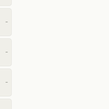
—
—
—