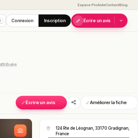
Espace Pro
Aide
Contact
Blog
Connexion
Inscription
Écrire un avis
K
attribuée
Écrire un avis
Améliorer la fiche
S
124 Rte de Léognan, 33170 Gradignan,
France