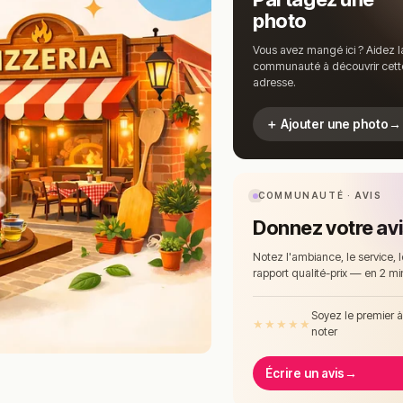
photo
Vous avez mangé ici ? Aidez l
communauté à découvrir cett
adresse.
＋ Ajouter une photo
→
COMMUNAUTÉ · AVIS
Donnez votre av
Notez l'ambiance, le service, l
rapport qualité-prix — en 2 mi
Soyez le premier 
★
★
★
★
★
noter
Écrire un avis
→