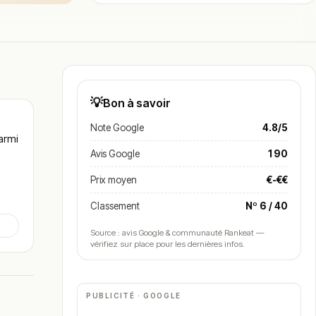
💡
Bon à savoir
Note Google
4.8/5
armi
Avis Google
190
Prix moyen
€-€€
Classement
Nº 6 / 40
Source : avis Google & communauté Rankeat —
vérifiez sur place pour les dernières infos.
PUBLICITÉ · GOOGLE