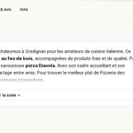
& avis
Vote
chaleureux à Gradignan pour les amateurs de cuisine italienne. Ce
 au feu de bois
, accompagnées de produits frais et de qualité. P
a savoureuse
pizza Diavola
. Avec son cadre accueillant et son
rtage entre amis. Pour trouver le meilleur plat de Pizzeria des
licieuses propositions.
maine.
r la suite
en vous rendant sur :
Améliorer la fiche de cet établissement