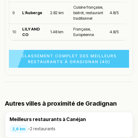
Cuisine française,
9
L’Auberge
2.82 km
bistrot, restaurant
4.8/5
traditionnel
LILY AND
Française,
10
1.48 km
4.8/5
CO
Européenne
CLASSEMENT COMPLET DES MEILLEURS
RESTAURANTS À GRADIGNAN (40)
Autres villes à proximité de Gradignan
Meilleurs restaurants à Canéjan
•
2 restaurants
2,6 km