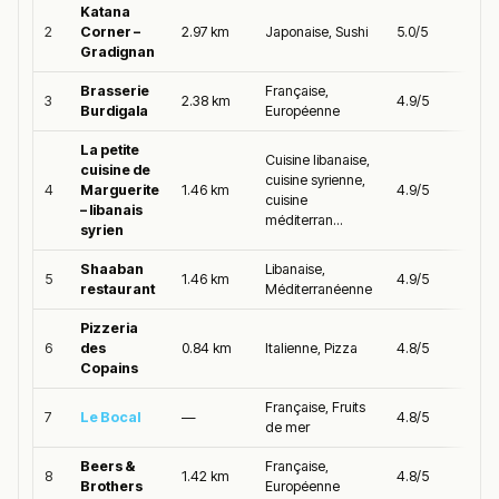
Katana
2
Corner –
2.97 km
Japonaise, Sushi
5.0/5
Gradignan
Brasserie
Française,
3
2.38 km
4.9/5
Burdigala
Européenne
La petite
Cuisine libanaise,
cuisine de
cuisine syrienne,
4
Marguerite
1.46 km
4.9/5
cuisine
– libanais
méditerran...
syrien
Shaaban
Libanaise,
5
1.46 km
4.9/5
restaurant
Méditerranéenne
Pizzeria
6
des
0.84 km
Italienne, Pizza
4.8/5
Copains
Française, Fruits
7
Le Bocal
—
4.8/5
de mer
Beers &
Française,
8
1.42 km
4.8/5
Brothers
Européenne