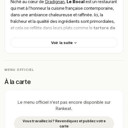
Niché au cœur de
Gradignan
,
Le Bocal
est un restaurant
qui met à l’honneur la cuisine française contemporaine,
dans une ambiance chaleureuse et raffinée. Ici, la
fraîcheur et la qualité des ingrédients sont primordiales,
et cela se reflète dans leurs plats comme le
tartare de
saumon
, le
magret de canard
et le savoureux
risotto
aux champignons
. Chaque plat est préparé avec soin
Voir la suite
pour offrir une expérience culinaire mémorable.
Pour
trouver le meilleur plat de Le Bocal
, plongez
dans les avis des gourmets séduits par l’harmonie des
saveurs et le cadre décontracté et élégant de
MENU OFFICIEL
l’établissement. Une adresse à ne pas manquer pour les
À la carte
amateurs de cuisine française inventive à Gradignan.
!
Texte généré par intelligence artificielle, en attente de
validation humaine.
Le menu officiel n'est pas encore disponible sur
Cette description peut contenir des erreurs, n'hésitez pas à
Rankeat.
nous aider en vous rendant sur :
Améliorer la fiche de cet
établissement
Vous travaillez ici ? Revendiquez et publiez votre
carte