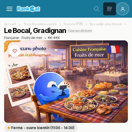
Accueil
Tous les restaurants
France 🇫🇷
Nouvelle-Aquitaine
Gi
Le Bocal, Gradignan
Page non attribuée
Française
·
Fruits de mer
•
€€-€€€
Fermé - ouvre bientôt (11:00 - 14:30)