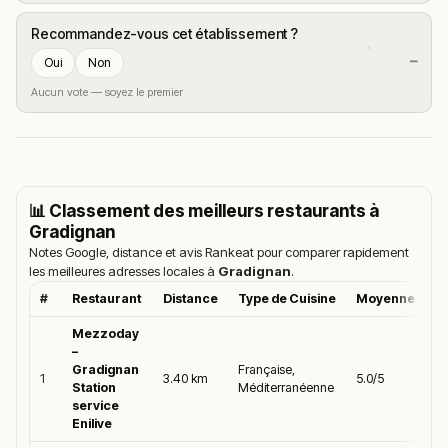
Recommandez-vous cet établissement ?
—
Oui
Non
Aucun vote — soyez le premier
📊 Classement des meilleurs restaurants à
Gradignan
Notes Google, distance et avis Rankeat pour comparer rapidement
les meilleures adresses locales à
Gradignan
.
#
Restaurant
Distance
Type de Cuisine
Moyenne Goog
Mezzoday
–
Gradignan
Française,
1
3.40 km
5.0/5
Station
Méditerranéenne
service
Enilive