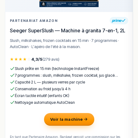
prime
PARTENARIAT AMAZON
Seeger SuperSlush — Machine à granita 7-en-1, 2L
Slush, milkshakes, frozen cocktails en 15 min · 7 programmes ·
AutoClean · L'apéro de l'été à la maison.
★
★
★
★
☆
4,3/5
(279 avis)
Slush prête en 15 min (technologie InstantFreeze)
7 programmes : slush, milkshake, frozen cocktail, jus glacé…
Capacité 2 L — plusieurs verres par cycle
Conservation au froid jusqu’à 4 h
Écran tactile intuitif (enfants OK)
Nettoyage automatique AutoClean
Voir la machine
En tant que Partenaire Amazon, Rankeat perçoit une commission sur les