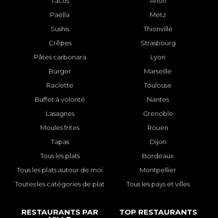
Tacos
Arlon
Paëlla
Metz
Sushis
Thionville
Crêpes
Strasbourg
Pâtes carbonara
Lyon
Burger
Marseille
Raclette
Toulouse
Buffet à volonté
Nantes
Lasagnes
Grenoble
Moules frites
Rouen
Tapas
Dijon
Tous les plats
Bordeaux
Tous les plats autour de moi
Montpellier
Toutes les catégories de plat
Tous les pays et villes
RESTAURANTS PAR
TOP RESTAURANTS