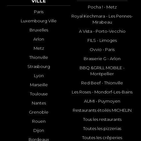
VILLE
Pocha ! - Metz
Paris
Royal Kechmara - Les Pennes-
Luxembourg Ville
Mirabeau
Bruxelles
A Vista - Porto-Vecchio
Arlon
FILS - Limoges
Metz
Ovvio - Paris
Thionville
Brasserie G - Arlon
Strasbourg
BBQ &GRILL MOBILE -
Montpellier
Lyon
Red Beef - Thionville
Marseille
Les Roses - Mondorf-Les-Bains
Toulouse
AUMI - Puymoyen
Nantes
Restaurants étoilés MICHELIN
Grenoble
Tous les restaurants
Rouen
Toutes les pizzerias
Dijon
Toutes les crêperies
Bordeaux