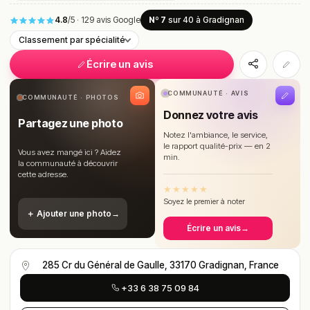
4.8
/5
·
129 avis Google
Nº 7
sur 40
à Gradignan
Classement par spécialité
Écrire un avis
COMMUNAUTÉ · AVIS
COMMUNAUTÉ · PHOTOS
Donnez votre avis
Partagez une photo
Notez l'ambiance, le service,
le rapport qualité-prix — en 2
Vous avez mangé ici ? Aidez
min.
la communauté à découvrir
cette adresse.
★
★
★
★
★
Soyez le premier à noter
＋ Ajouter une photo
→
Écrire un avis
→
285 Cr du Général de Gaulle, 33170 Gradignan, France
+33 6 38 75 09 84