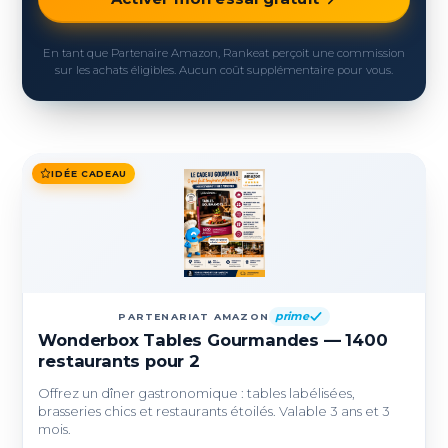
En tant que Partenaire Amazon, Rankeat perçoit une commission
sur les achats éligibles. Aucun coût supplémentaire pour vous.
IDÉE CADEAU
prime
PARTENARIAT AMAZON
Wonderbox Tables Gourmandes — 1400
restaurants pour 2
Offrez un dîner gastronomique : tables labélisées,
brasseries chics et restaurants étoilés. Valable 3 ans et 3
mois.