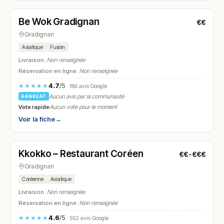
Be Wok Gradignan
€€
N° 15
Gradignan
Asiatique
Fusion
Livraison :
Non renseignée
Réservation en ligne :
Non renseignée
4.7
/5
★★★★★
· 186 avis Google
Aucun avis par la communauté
RANKEAT
Vote rapide
Aucun vote pour le moment
Voir la fiche
→
Fermé
(12:00 – 14:00, 19:00 – 22:00)
Kkokko – Restaurant Coréen
€€-€€€
N° 16
Gradignan
Coréenne
Asiatique
Livraison :
Non renseignée
Réservation en ligne :
Non renseignée
4.6
/5
★★★★★
· 552 avis Google