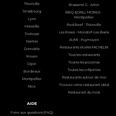
Thionville
Brasserie G - Arlon
Strasbourg
BBQ &GRILL MOBILE -
Montpellier
Lyon
Red Beef - Thionville
Marseille
Les Roses - Mondorf-Les-Bains
Toulouse
AUMI - Puymoyen
Nantes
Restaurants étoilés MICHELIN
Grenoble
Tous les restaurants
Rouen
Toutes les pizzerias
Dijon
Toutes les crêperies
Bordeaux
Restaurants autour de moi
Montpellier
Trouvez votre restaurant idéal
Nice
Restaurant du mois
AIDE
Foire aux questions (FAQ)