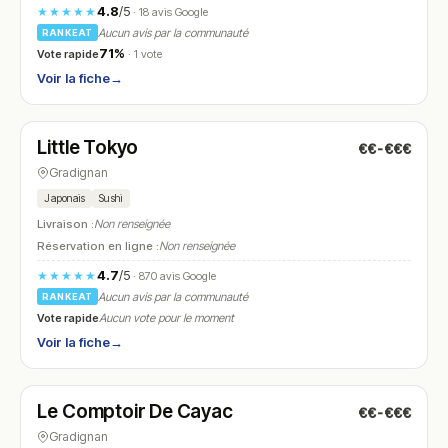
4.8
/5
★★★★★
· 18 avis Google
Aucun avis par la communauté
RANKEAT
71%
Vote rapide
· 1 vote
Voir la fiche
→
Fermé
(09:00 – 14:30)
Little Tokyo
€€-€€€
N° 12
Gradignan
Japonais
Sushi
Livraison :
Non renseignée
Réservation en ligne :
Non renseignée
4.7
/5
★★★★★
· 870 avis Google
Aucun avis par la communauté
RANKEAT
Vote rapide
Aucun vote pour le moment
Voir la fiche
→
Fermé
(12:00 – 14:00, 19:30 – 22:00)
Le Comptoir De Cayac
€€-€€€
N° 13
Gradignan