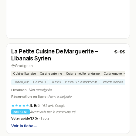
Fermé
(11:00 – 14:00, 17:00 – 19:30)
La Petite Cuisine De Marguerite –
€-€€
N° 4
Libanais Syrien
Gradignan
Cuisine libanaise
Cuisine syrienne
Cuisine méditerranéenne
Cuisine moyen-oriental
Plat du jour
Houmous
Falafels
Plateaux d'assortiments
Desserts libanais
Livraison :
Non renseignée
Réservation en ligne :
Non renseignée
4.9
/5
★★★★★
· 162 avis Google
Aucun avis par la communauté
RANKEAT
17%
Vote rapide
· 1 vote
Voir la fiche
→
Fermé
(12:00 – 14:30, 19:00 – 22:30)