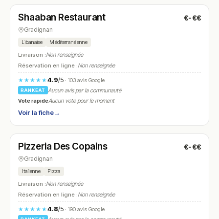
Shaaban Restaurant
€-€€
N° 5
Gradignan
Libanaise
Méditerranéenne
Livraison :
Non renseignée
Réservation en ligne :
Non renseignée
4.9
/5
★★★★★
· 103 avis Google
Aucun avis par la communauté
RANKEAT
Vote rapide
Aucun vote pour le moment
Voir la fiche
→
Fermé
(11:30 – 13:30, 18:30 – 21:45)
Pizzeria Des Copains
€-€€
N° 6
Gradignan
Italienne
Pizza
Livraison :
Non renseignée
Réservation en ligne :
Non renseignée
4.8
/5
★★★★★
· 190 avis Google