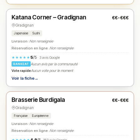
Fermé
(08:30 – 20:00)
Katana Corner – Gradignan
€€-€€€
N° 2
★
Gradignan
Japonaise
Sushi
Livraison :
Non renseignée
Réservation en ligne :
Non renseignée
5
/5
★★★★★
· 3 avis Google
Aucun avis par la communauté
RANKEAT
Vote rapide
Aucun vote pour le moment
Voir la fiche
→
Fermé
(11:00 – 22:00)
Brasserie Burdigala
€€-€€€
N° 3
★
Gradignan
Française
Européenne
Livraison :
Non renseignée
Réservation en ligne :
Non renseignée
4.9
/5
★★★★★