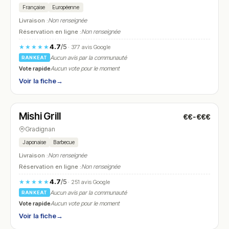
Française
Européenne
Livraison :
Non renseignée
Réservation en ligne :
Non renseignée
4.7
/5
★★★★★
· 377 avis Google
Aucun avis par la communauté
RANKEAT
Vote rapide
Aucun vote pour le moment
Voir la fiche
→
Fermé
(11:00 – 14:00, 17:30 – 21:30)
Mishi Grill
€€-€€€
N° 14
Gradignan
Japonaise
Barbecue
Livraison :
Non renseignée
Réservation en ligne :
Non renseignée
4.7
/5
★★★★★
· 251 avis Google
Aucun avis par la communauté
RANKEAT
Vote rapide
Aucun vote pour le moment
Voir la fiche
→
Fermé
(18:00 – 23:00)