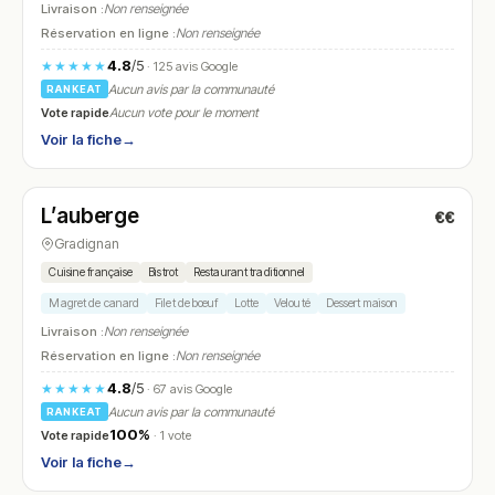
Livraison :
Non renseignée
Réservation en ligne :
Non renseignée
4.8
/5
★★★★★
· 125 avis Google
Aucun avis par la communauté
RANKEAT
Vote rapide
Aucun vote pour le moment
Voir la fiche
→
Fermé
(12:00 – 13:30)
L’auberge
€€
N° 9
Gradignan
Cuisine française
Bistrot
Restaurant traditionnel
Magret de canard
Filet de bœuf
Lotte
Velouté
Dessert maison
Livraison :
Non renseignée
Réservation en ligne :
Non renseignée
4.8
/5
★★★★★
· 67 avis Google
Aucun avis par la communauté
RANKEAT
100%
Vote rapide
· 1 vote
Voir la fiche
→
Fermé
(08:30 – 18:30)