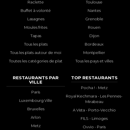
Raclette
Toulouse
Buffet à volonté
Nantes
Lasagnes
Grenoble
Moules frites
Rouen
Tapas
Dijon
Tous les plats
Bordeaux
Tous les plats autour de moi
Montpellier
Toutes les catégories de plat
Tous les pays et villes
RESTAURANTS PAR
TOP RESTAURANTS
VILLE
Pocha ! - Metz
Paris
Royal Kechmara - Les Pennes-
Luxembourg Ville
Mirabeau
Bruxelles
A Vista - Porto-Vecchio
Arlon
FILS - Limoges
Metz
Ovvio - Paris