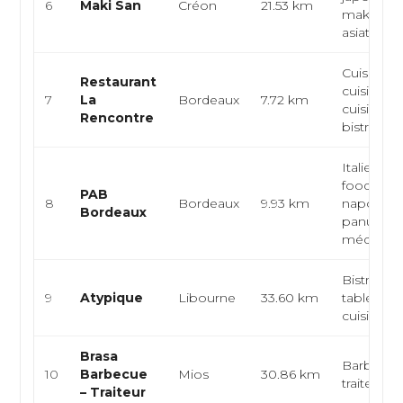
6
Maki San
Créon
21.53 km
maki, cui
asiatique, t
Cuisine fr
Restaurant
cuisine it
7
La
Bordeaux
7.72 km
cuisine
Rencontre
bistronom
Italienne,
food,
PAB
8
Bordeaux
9.93 km
napolitain
Bordeaux
panuozzo
méditerr..
Bistronom
9
Atypique
Libourne
33.60 km
table conv
cuisine fr
Brasa
Barbecue, 
10
Barbecue
Mios
30.86 km
traiteur
– Traiteur