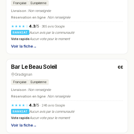
Française
Européenne
Livraison :
Non renseignée
Réservation en ligne :
Non renseignée
4.3
/5
★★★★☆
· 385 avis Google
Aucun avis par la communauté
RANKEAT
Vote rapide
Aucun vote pour le moment
Voir la fiche
→
Fermé
(07:30 – 23:30)
Bar Le Beau Soleil
€€
N° 24
Gradignan
Française
Européenne
Livraison :
Non renseignée
Réservation en ligne :
Non renseignée
4.3
/5
★★★★☆
· 248 avis Google
Aucun avis par la communauté
RANKEAT
Vote rapide
Aucun vote pour le moment
Voir la fiche
→
Fermé
(11:00 – 14:30, 17:15 – 22:30)