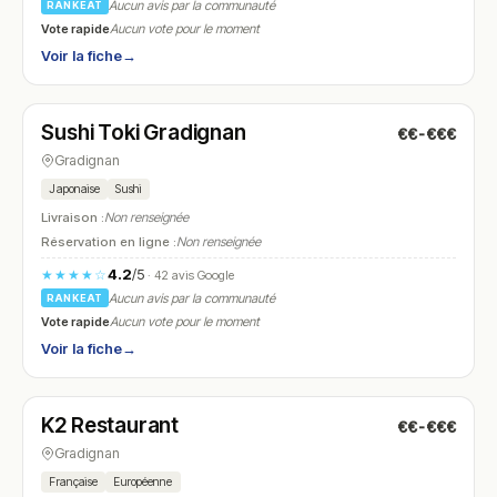
Aucun avis par la communauté
RANKEAT
Vote rapide
Aucun vote pour le moment
Voir la fiche
→
Fermé
(11:00 – 14:30, 18:00 – 22:00)
Sushi Toki Gradignan
€€-€€€
N° 27
Gradignan
Japonaise
Sushi
Livraison :
Non renseignée
Réservation en ligne :
Non renseignée
4.2
/5
★★★★☆
· 42 avis Google
Aucun avis par la communauté
RANKEAT
Vote rapide
Aucun vote pour le moment
Voir la fiche
→
Fermé
(12:00 – 14:30, 19:00 – 22:00)
K2 Restaurant
€€-€€€
N° 28
Gradignan
Française
Européenne