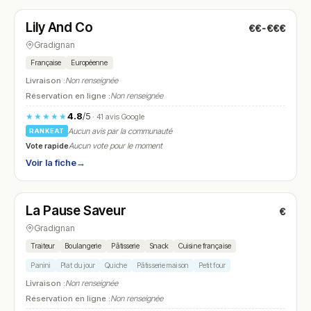
Lily And Co
€€-€€€
N° 10
Gradignan
Française
Européenne
Livraison :
Non renseignée
Réservation en ligne :
Non renseignée
4.8
/5
★★★★★
· 41 avis Google
Aucun avis par la communauté
RANKEAT
Vote rapide
Aucun vote pour le moment
Voir la fiche
→
Fermé
(07:30 – 15:00)
La Pause Saveur
€
N° 11
Gradignan
Traiteur
Boulangerie
Pâtisserie
Snack
Cuisine française
Panini
Plat du jour
Quiche
Pâtisserie maison
Petit four
Livraison :
Non renseignée
Réservation en ligne :
Non renseignée