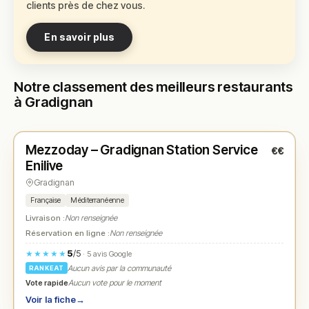
clients près de chez vous.
En savoir plus
Notre classement des meilleurs restaurants
à Gradignan
Ouvert
(Ouvert 24h/24)
Mezzoday – Gradignan Station Service
€€
N° 1
★
Enilive
Gradignan
Française
Méditerranéenne
Livraison :
Non renseignée
Réservation en ligne :
Non renseignée
5
/5
★★★★★
· 5 avis Google
Aucun avis par la communauté
RANKEAT
Vote rapide
Aucun vote pour le moment
Voir la fiche
→