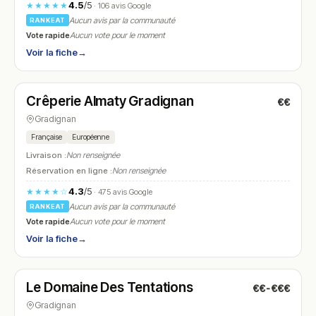
4.5
/5
★★★★★
· 106 avis Google
Aucun avis par la communauté
RANKEAT
Vote rapide
Aucun vote pour le moment
Voir la fiche
→
Fermé
(09:00 – 22:30)
Crêperie Almaty Gradignan
€€
N° 22
Gradignan
Française
Européenne
Livraison :
Non renseignée
Réservation en ligne :
Non renseignée
4.3
/5
★★★★☆
· 475 avis Google
Aucun avis par la communauté
RANKEAT
Vote rapide
Aucun vote pour le moment
Voir la fiche
→
Fermé
(12:00 – 13:45, 19:30 – 21:00)
Le Domaine Des Tentations
€€-€€€
N° 23
Gradignan