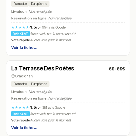
Française
Européenne
Livraison :
Non renseignée
Réservation en ligne :
Non renseignée
4.5
/5
★★★★★
· 954 avis Google
Aucun avis par la communauté
RANKEAT
Vote rapide
Aucun vote pour le moment
Voir la fiche
→
Fermé
(09:00 – 15:00)
La Terrasse Des Poètes
€€-€€€
N° 19
Gradignan
Française
Européenne
Livraison :
Non renseignée
Réservation en ligne :
Non renseignée
4.5
/5
★★★★★
· 381 avis Google
Aucun avis par la communauté
RANKEAT
Vote rapide
Aucun vote pour le moment
Voir la fiche
→
Fermé
(09:30 – 15:30, 19:30 – 22:30)