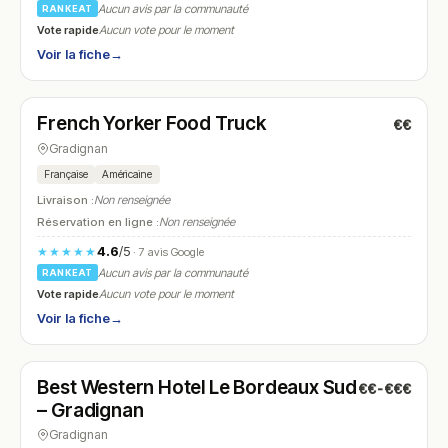
Aucun avis par la communauté
RANKEAT
Vote rapide
Aucun vote pour le moment
Voir la fiche
→
Fermé
(fermé aujourd'hui)
French Yorker Food Truck
€€
N° 17
Gradignan
Française
Américaine
Livraison :
Non renseignée
Réservation en ligne :
Non renseignée
4.6
/5
★★★★★
· 7 avis Google
Aucun avis par la communauté
RANKEAT
Vote rapide
Aucun vote pour le moment
Voir la fiche
→
Ouvert
(Ouvert 24h/24)
Best Western Hotel Le Bordeaux Sud
€€-€€€
N° 18
– Gradignan
Gradignan