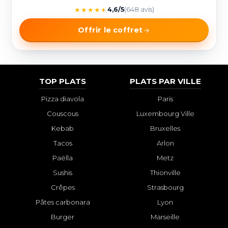
★
★
★
★
★
4,6/5
(648 avis)
Offrir le coffret
TOP PLATS
PLATS PAR VILLE
Pizza diavola
Paris
Couscous
Luxembourg Ville
Kebab
Bruxelles
Tacos
Arlon
Paëlla
Metz
Sushis
Thionville
Crêpes
Strasbourg
Pâtes carbonara
Lyon
Burger
Marseille