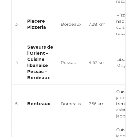
restauratio
Pizzeria
Piacere
napolitain
3
Bordeaux
7.28 km
Pizzeria
cuisine it
restaurant 
Saveurs de
l’Orient –
Cuisine
Libanaise
4
Pessac
4.67 km
libanaise
Moyen-Or
Pessac –
Bordeaux
Cuisine
japonaise
5
Benteaux
Bordeaux
7.56 km
bento, cu
asiatique,
japonais t.
Cuisine
japonaise,