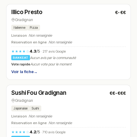
Illico Presto
€-€€
N° 25
Gradignan
Italienne
Pizza
Livraison :
Non renseignée
Réservation en ligne :
Non renseignée
4.3
/5
★★★★☆
· 217 avis Google
Aucun avis par la communauté
RANKEAT
Vote rapide
Aucun vote pour le moment
Voir la fiche
→
Fermé
(11:00 – 22:30)
Sushi Fou Gradignan
€€-€€€
N° 26
Gradignan
Japonaise
Sushi
Livraison :
Non renseignée
Réservation en ligne :
Non renseignée
4.2
/5
★★★★☆
· 710 avis Google