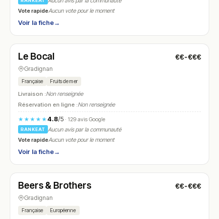
Aucun avis par la communauté
RANKEAT
Vote rapide
Aucun vote pour le moment
Voir la fiche
→
Fermé
(11:00 – 14:30, 19:00 – 22:00)
Le Bocal
€€-€€€
N° 7
Gradignan
Française
Fruits de mer
Livraison :
Non renseignée
Réservation en ligne :
Non renseignée
4.8
/5
★★★★★
· 129 avis Google
Aucun avis par la communauté
RANKEAT
Vote rapide
Aucun vote pour le moment
Voir la fiche
→
Ouvert
(16:00 – 02:00)
Beers & Brothers
€€-€€€
N° 8
Gradignan
Française
Européenne