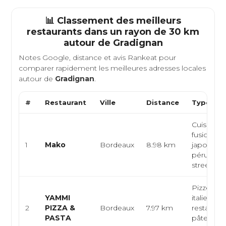
📊 Classement des meilleurs
restaurants dans un rayon de 30 km
autour de
Gradignan
Notes Google, distance et avis Rankeat pour
comparer rapidement les meilleures adresses locales
autour de
Gradignan
.
#
Restaurant
Ville
Distance
Type de 
Cuisine ni
fusion
1
Mako
Bordeaux
8.98 km
japonaise
péruvienn
streetfood
Pizzeria
YAMMI
italienne,
2
PIZZA &
Bordeaux
7.97 km
restauran
PASTA
pâtes,