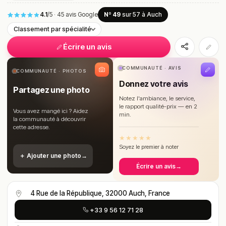
4.1
/5
·
45 avis Google
Nº 49
sur 57
à Auch
Classement par spécialité
Écrire un avis
COMMUNAUTÉ · AVIS
COMMUNAUTÉ · PHOTOS
Donnez votre avis
Partagez une photo
Notez l'ambiance, le service,
le rapport qualité-prix — en 2
Vous avez mangé ici ? Aidez
min.
la communauté à découvrir
cette adresse.
★
★
★
★
★
Soyez le premier à noter
＋ Ajouter une photo
→
Écrire un avis
→
4 Rue de la République, 32000 Auch, France
+33 9 56 12 71 28