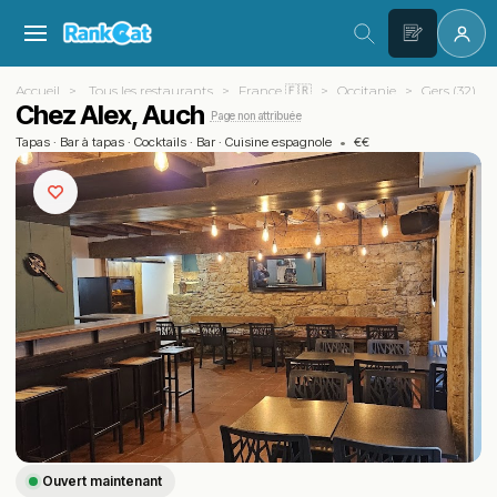
Accueil
Tous les restaurants
France 🇫🇷
Occitanie
Gers (32)
Chez Alex, Auch
Page non attribuée
Tapas
·
Bar à tapas
·
Cocktails
·
Bar
·
Cuisine espagnole
•
€€
Ouvert maintenant