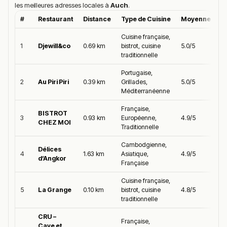
les meilleures adresses locales à
Auch
.
#
Restaurant
Distance
Type de Cuisine
Moyenne Goog
Cuisine française,
1
Djewill&co
0.69 km
bistrot, cuisine
5.0/5
traditionnelle
Portugaise,
2
Au Piri Piri
0.39 km
Grillades,
5.0/5
Méditerranéenne
Française,
BISTROT
3
0.93 km
Européenne,
4.9/5
CHEZ MOI
Traditionnelle
Cambodgienne,
Délices
4
1.63 km
Asiatique,
4.9/5
d’Angkor
Française
Cuisine française,
5
La Grange
0.10 km
bistrot, cuisine
4.8/5
traditionnelle
CRU –
Française,
Cave et