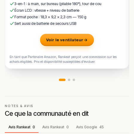
3-en-1 : à main, sur bureau (pliable 180°), tour de cou
amis pour prolonger une belle journée dans le Gers.
Écran LCD : vitesse + niveau de batterie
Pour un apéro tapas, un cocktail maison ou une soirée
Format poche : 18,3 × 9,2 × 2,3 cm — 150 g
animée jusqu’à 2h rue de la République,
Chez Alex
est
Sert aussi de batterie de secours USB
l’adresse bar à tapas incontournable d’
Auch
— ouverte
du lundi au samedi, terrasse couverte, animaux
Voir le ventilateur
acceptés, wifi gratuit.
!
Texte généré par intelligence artificielle, en attente de
En tant que Partenaire Amazon, Rankeat perçoit une commission sur les
validation humaine.
achats éligibles. Prix et disponibilité susceptibles d'évoluer.
Cette description peut contenir des erreurs, n'hésitez pas à
nous aider en vous rendant sur :
Améliorer la fiche de cet
établissement
NOTES & AVIS
Ce que la communauté en dit
Avis Rankeat
0
Avis Rankeat
0
Avis Google
45