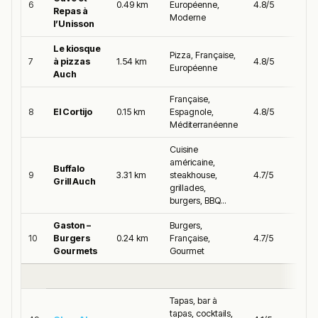
6
0.49 km
Européenne,
4.8/5
Repas à
Moderne
l’Unisson
Le kiosque
Pizza, Française,
7
à pizzas
1.54 km
4.8/5
Européenne
Auch
Française,
8
El Cortijo
0.15 km
Espagnole,
4.8/5
Méditerranéenne
Cuisine
américaine,
Buffalo
9
3.31 km
steakhouse,
4.7/5
Grill Auch
grillades,
burgers, BBQ...
Gaston –
Burgers,
10
Burgers
0.24 km
Française,
4.7/5
Gourmets
Gourmet
Tapas, bar à
tapas, cocktails,