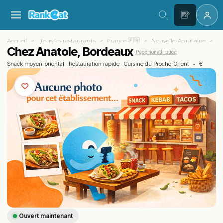
Accueil
Tous les restaurants
France 🇫🇷
Nouvelle-Aquitaine
Gi
Chez Anatole, Bordeaux
Page non attribuée
Snack moyen-oriental
·
Restauration rapide
·
Cuisine du Proche-Orient
•
€
Ouvert maintenant