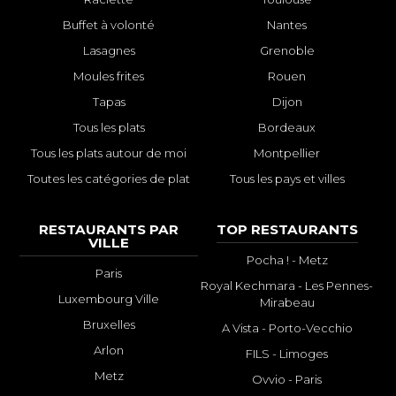
Buffet à volonté
Nantes
Lasagnes
Grenoble
Moules frites
Rouen
Tapas
Dijon
Tous les plats
Bordeaux
Tous les plats autour de moi
Montpellier
Toutes les catégories de plat
Tous les pays et villes
RESTAURANTS PAR
TOP RESTAURANTS
VILLE
Pocha ! - Metz
Paris
Royal Kechmara - Les Pennes-
Luxembourg Ville
Mirabeau
Bruxelles
A Vista - Porto-Vecchio
Arlon
FILS - Limoges
Metz
Ovvio - Paris