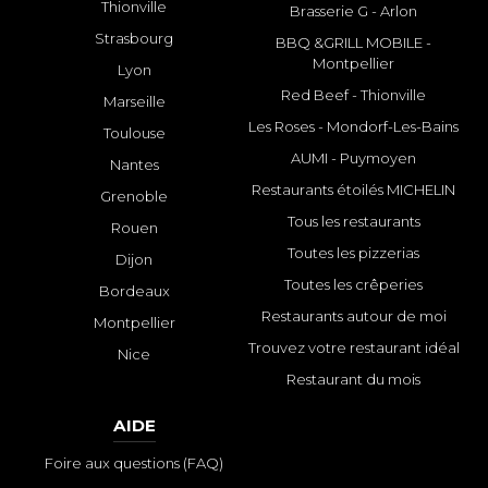
Thionville
Brasserie G - Arlon
Strasbourg
BBQ &GRILL MOBILE -
Montpellier
Lyon
Red Beef - Thionville
Marseille
Les Roses - Mondorf-Les-Bains
Toulouse
AUMI - Puymoyen
Nantes
Restaurants étoilés MICHELIN
Grenoble
Tous les restaurants
Rouen
Toutes les pizzerias
Dijon
Toutes les crêperies
Bordeaux
Restaurants autour de moi
Montpellier
Trouvez votre restaurant idéal
Nice
Restaurant du mois
AIDE
Foire aux questions (FAQ)