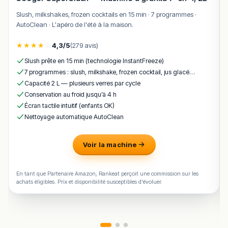
artisanal à Bordeaux, plébiscitée par une clientèle
Slush, milkshakes, frozen cocktails en 15 min · 7 programmes ·
régulière séduite par la fraîcheur des produits et la
AutoClean · L'apéro de l'été à la maison.
générosité des portions.
★
★
★
★
☆
4,3/5
(279 avis)
Le kebab à la grenade, les falafels maison et les durums
pita constituent le trio phare de cette adresse,
Slush prête en 15 min (technologie InstantFreeze)
distinguée par l’usage de la grenade fraîche — une
7 programmes : slush, milkshake, frozen cocktail, jus glacé…
Capacité 2 L — plusieurs verres par cycle
signature qui fait toute la différence dans l’équilibre des
Conservation au froid jusqu’à 4 h
saveurs.
Écran tactile intuitif (enfants OK)
Chez Anatole est situé au
7 Rue du Pas-Saint-Georges,
Nettoyage automatique AutoClean
33000 Bordeaux
, généralement ouvert de 12 h à 17 h et
de 18 h à minuit — à confirmer directement auprès du
Voir la machine
comptoir.
!
Texte généré par intelligence artificielle, en attente de
En tant que Partenaire Amazon, Rankeat perçoit une commission sur les
validation humaine.
achats éligibles. Prix et disponibilité susceptibles d'évoluer.
Cette description peut contenir des erreurs, n'hésitez pas à
nous aider en vous rendant sur :
Améliorer la fiche de cet
établissement