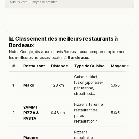
Aucun vote — soyez le premier
📊 Classement des meilleurs restaurants à
Bordeaux
Notes Google, distance et avis Rankeat pour comparer rapidement
les meilleures adresses locales à
Bordeaux
.
#
Restaurant
Distance
Type de Cuisine
Moyenne Goog
Cuisine nikkei,
fusion japonaise-
1
Mako
1.28 km
5.0/5
péruvienne,
streetfood...
Pizzeria italienne,
YAMMI
restaurant de
2
PIZZA &
0.46 km
5.0/5
pâtes,
PASTA
restauration r...
Pizzeria
Piacere
napolitaine,