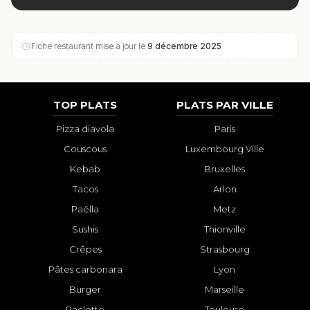
Fiche restaurant mise à jour le
9 décembre 2025
TOP PLATS
PLATS PAR VILLE
Pizza diavola
Paris
Couscous
Luxembourg Ville
Kebab
Bruxelles
Tacos
Arlon
Paëlla
Metz
Sushis
Thionville
Crêpes
Strasbourg
Pâtes carbonara
Lyon
Burger
Marseille
Raclette
Toulouse