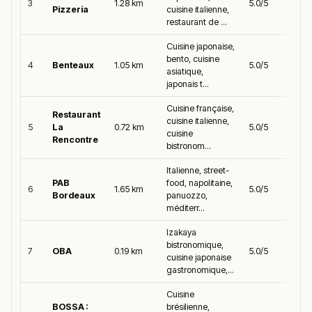
3
1.28 km
5.0/5
Pizzeria
cuisine italienne,
restaurant de ...
Cuisine japonaise,
bento, cuisine
4
Benteaux
1.05 km
5.0/5
asiatique,
japonais t...
Cuisine française,
Restaurant
cuisine italienne,
5
La
0.72 km
5.0/5
cuisine
Rencontre
bistronom...
Italienne, street-
PAB
food, napolitaine,
6
1.65 km
5.0/5
Bordeaux
panuozzo,
méditerr...
Izakaya
bistronomique,
7
OBA
0.19 km
5.0/5
cuisine japonaise
gastronomique,...
Cuisine
BOSSA :
brésilienne,