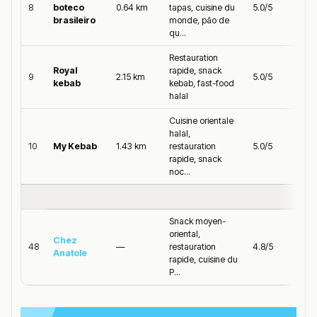
8
boteco
0.64 km
tapas, cuisine du
5.0/5
brasileiro
monde, pão de
qu...
Restauration
Royal
rapide, snack
9
2.15 km
5.0/5
kebab
kebab, fast-food
halal
Cuisine orientale
halal,
10
My Kebab
1.43 km
restauration
5.0/5
rapide, snack
noc...
Snack moyen-
oriental,
Chez
48
—
restauration
4.8/5
Anatole
rapide, cuisine du
P...