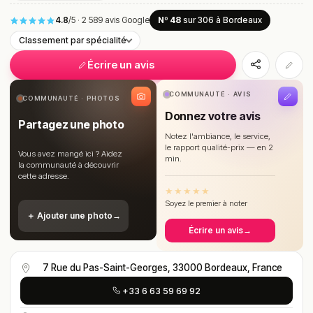
4.8
/5
·
2 589 avis Google
Nº 48
sur 306
à Bordeaux
Classement par spécialité
Écrire un avis
COMMUNAUTÉ · AVIS
COMMUNAUTÉ · PHOTOS
Donnez votre avis
Partagez une photo
Notez l'ambiance, le service,
le rapport qualité-prix — en 2
Vous avez mangé ici ? Aidez
min.
la communauté à découvrir
cette adresse.
★
★
★
★
★
Soyez le premier à noter
＋ Ajouter une photo
→
Écrire un avis
→
7 Rue du Pas-Saint-Georges, 33000 Bordeaux, France
+33 6 63 59 69 92