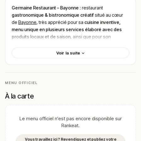
Germaine Restaurant – Bayonne
: restaurant
gastronomique & bistronomique créatif
situé au cœur
de
Bayonne
, très apprécié pour sa
cuisine inventive,
menu unique en plusieurs services élaboré avec des
produits locaux et de saison
, ainsi que pour son
expérience culinaire immersive où le chef prépare et
explique chaque plat devant vous
, servi dans une
Voir la suite
ambiance chaleureuse, conviviale et passionnée
, idéale
pour un
dîner gastronomique, une soirée entre amis ou
un repas de découverte culinaire mémorable
.
MENU OFFICIEL
Localisation
À la carte
Le restaurant est situé au
27 Quai Amiral Dubourdieu
à
Bayonne (64100)
, sur les bords de l’Adour, à quelques
pas du centre historique, des quais animés et des zones
piétonnes — une localisation idéale pour profiter d’un
Le menu officiel n'est pas encore disponible sur
Rankeat.
repas gastronomique après une promenade le long du
fleuve ou une visite des rues emblématiques du vieux
Vous travaillez ici ? Revendiquez et publiez votre
Bayonne.