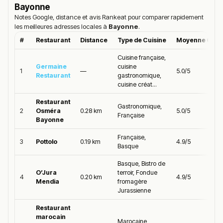
Bayonne
Notes Google, distance et avis Rankeat pour comparer rapidement
les meilleures adresses locales à
Bayonne
.
#
Restaurant
Distance
Type de Cuisine
Moyenne Goog
Cuisine française,
Germaine
cuisine
1
—
5.0/5
Restaurant
gastronomique,
cuisine créat...
Restaurant
Gastronomique,
2
Osméra
0.28 km
5.0/5
Française
Bayonne
Française,
3
Pottolo
0.19 km
4.9/5
Basque
Basque, Bistro de
O’Jura
terroir, Fondue
4
0.20 km
4.9/5
Mendia
fromagère
Jurassienne
Restaurant
marocain
Marocaine,