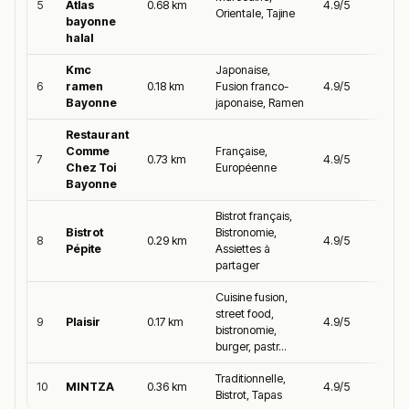
5
Atlas
0.68 km
4.9/5
Orientale, Tajine
bayonne
halal
Kmc
Japonaise,
6
ramen
0.18 km
Fusion franco-
4.9/5
Bayonne
japonaise, Ramen
Restaurant
Comme
Française,
7
0.73 km
4.9/5
Chez Toi
Européenne
Bayonne
Bistrot français,
Bistrot
Bistronomie,
8
0.29 km
4.9/5
Pépite
Assiettes à
partager
Cuisine fusion,
street food,
9
Plaisir
0.17 km
4.9/5
bistronomie,
burger, pastr...
Traditionnelle,
10
MINTZA
0.36 km
4.9/5
Bistrot, Tapas