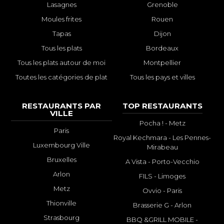
Lasagnes
Grenoble
Moules frites
Rouen
Tapas
Dijon
Tous les plats
Bordeaux
Tous les plats autour de moi
Montpellier
Toutes les catégories de plat
Tous les pays et villes
RESTAURANTS PAR
TOP RESTAURANTS
VILLE
Pocha ! - Metz
Paris
Royal Kechmara - Les Pennes-
Luxembourg Ville
Mirabeau
Bruxelles
A Vista - Porto-Vecchio
Arlon
FILS - Limoges
Metz
Ovvio - Paris
Thionville
Brasserie G - Arlon
Strasbourg
BBQ &GRILL MOBILE -