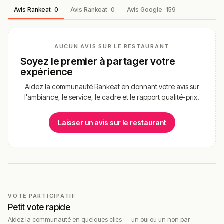
Avis Rankeat
0
Avis Rankeat
0
Avis Google
159
accord mets-vins
– accords choisis pour
accompagner le menu et enrichir l’expérience.
Conclusion
AUCUN AVIS SUR LE RESTAURANT
Soyez le premier à partager votre
Germaine Restaurant
est unanimement salué à Bayonne
expérience
comme une
expérience gastronomique unique
, avec
une moyenne d’avis très élevée (≈ 5/5) pour la
qualité
Aidez la communauté Rankeat en donnant votre avis sur
des plats, la créativité du chef et l’ambiance conviviale
l'ambiance, le service, le cadre et le rapport qualité-prix.
qui en font une adresse incontournable pour les
amateurs de cuisine raffinée.
Laisser un avis sur le restaurant
Les clients mentionnent souvent
la passion du chef, les
saveurs surprenantes et l’expérience immersive
de voir
les plats préparés devant eux, ce qui distingue
Germaine des restaurants classiques de la ville.
Sa localisation sur le
quai Amiral Dubourdieu
, face à
l’Adour et proche du centre historique, en fait également
VOTE PARTICIPATIF
une belle étape gourmande avant ou après une
Petit vote rapide
promenade dans Bayonne.
Aidez la communauté en quelques clics — un oui ou un non par