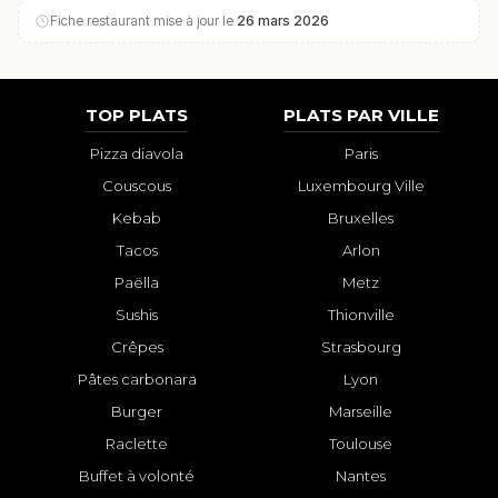
Fiche restaurant mise à jour le
26 mars 2026
TOP PLATS
PLATS PAR VILLE
Pizza diavola
Paris
Couscous
Luxembourg Ville
Kebab
Bruxelles
Tacos
Arlon
Paëlla
Metz
Sushis
Thionville
Crêpes
Strasbourg
Pâtes carbonara
Lyon
Burger
Marseille
Raclette
Toulouse
Buffet à volonté
Nantes