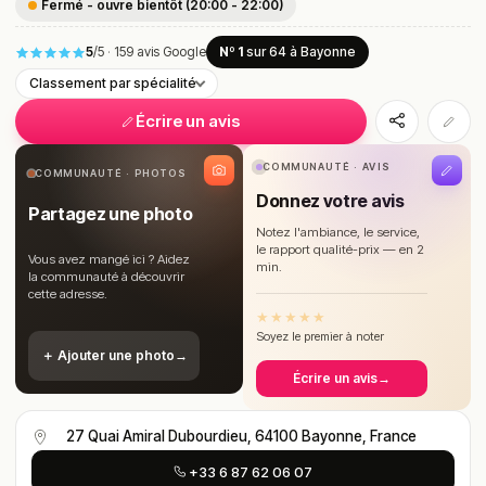
Fermé - ouvre bientôt (20:00 - 22:00)
5
/5
·
159 avis Google
Nº 1
sur 64
à Bayonne
Classement par spécialité
Écrire un avis
COMMUNAUTÉ · AVIS
COMMUNAUTÉ · PHOTOS
Donnez votre avis
Partagez une photo
Notez l'ambiance, le service,
le rapport qualité-prix — en 2
Vous avez mangé ici ? Aidez
min.
la communauté à découvrir
cette adresse.
★
★
★
★
★
Soyez le premier à noter
＋ Ajouter une photo
→
Écrire un avis
→
27 Quai Amiral Dubourdieu, 64100 Bayonne, France
+33 6 87 62 06 07