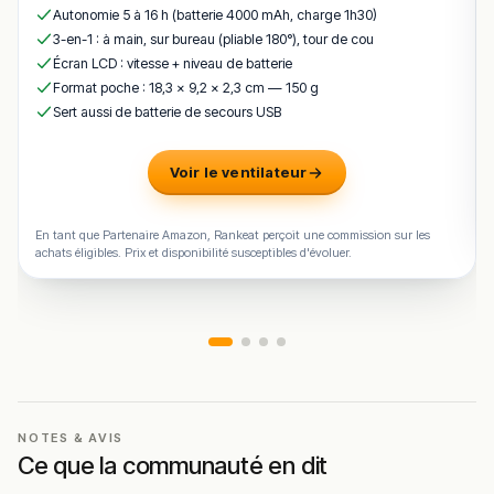
Autonomie 5 à 16 h (batterie 4000 mAh, charge 1h30)
avec
accords mets et vins
, soigneusement choisis pour
3-en-1 : à main, sur bureau (pliable 180°), tour de cou
sublimer chaque étape du menu, ce qui enrichit la
Écran LCD : vitesse + niveau de batterie
dégustation et offre un bon rapport qualité-prix pour une
Format poche : 18,3 × 9,2 × 2,3 cm — 150 g
expérience gastronomique complète.
Sert aussi de batterie de secours USB
🍽️ Carte & plats emblématiques
Voir le ventilateur
artichaut aux câpres
– artichaut délicatement
préparé avec câpres, pignons et beurre noisette,
première étape du menu.
En tant que Partenaire Amazon, Rankeat perçoit une commission sur les
achats éligibles. Prix et disponibilité susceptibles d'évoluer.
betterave revisitée
– betterave associée à pickles
de fraises vertes et ail noir, expressions créatives
des produits.
rouget sauce romesco
– poisson local sublimé par
une sauce romesco et asperges, signature de la
maison.
menu dégustation
– expérience complète en
NOTES & AVIS
plusieurs services autour des saisons et du terroir
Ce que la communauté en dit
basque.