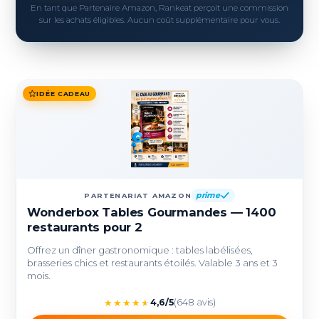
En tant que Partenaire Amazon, Rankeat perçoit une commission
sur les achats éligibles. Aucun coût supplémentaire pour vous.
IDÉE CADEAU
prime
PARTENARIAT AMAZON
Wonderbox Tables Gourmandes — 1400
restaurants pour 2
Offrez un dîner gastronomique : tables labélisées,
brasseries chics et restaurants étoilés. Valable 3 ans et 3
mois.
★
★
★
★
★
4,6/5
(648 avis)