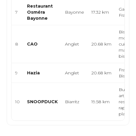
Restaurant
Gastron
7
Osméra
Bayonne
17.32 km
Françai
Bayonne
Bistrot
modern
8
CAO
Anglet
20.68 km
cuisine 
marché
bistron
Français
9
Hazia
Anglet
20.68 km
Bistrot
Burgers
artisana
10
SNOOPDUCK
Biarritz
19.58 km
restaura
rapide, t
plat...