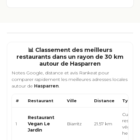
📊 Classement des meilleurs
restaurants dans un rayon de 30 km
autour de
Hasparren
Notes Google, distance et avis Rankeat pour
comparer rapidement les meilleures adresses locales
autour de
Hasparren
.
#
Restaurant
Ville
Distance
Type de
Cuisine
Restaurant
restaura
1
Vegan Le
Biarritz
21.57 km
végétali
Jardin
healthy, 