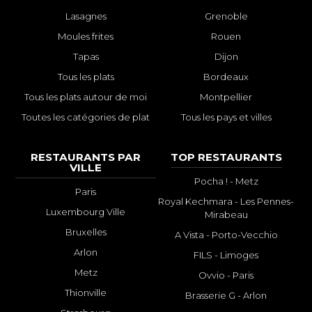
Lasagnes
Grenoble
Moules frites
Rouen
Tapas
Dijon
Tous les plats
Bordeaux
Tous les plats autour de moi
Montpellier
Toutes les catégories de plat
Tous les pays et villes
RESTAURANTS PAR
TOP RESTAURANTS
VILLE
Pocha ! - Metz
Paris
Royal Kechmara - Les Pennes-
Luxembourg Ville
Mirabeau
Bruxelles
A Vista - Porto-Vecchio
Arlon
FILS - Limoges
Metz
Ovvio - Paris
Thionville
Brasserie G - Arlon