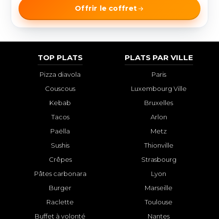
Offrir le coffret
TOP PLATS
PLATS PAR VILLE
Pizza diavola
Paris
Couscous
Luxembourg Ville
Kebab
Bruxelles
Tacos
Arlon
Paëlla
Metz
Sushis
Thionville
Crêpes
Strasbourg
Pâtes carbonara
Lyon
Burger
Marseille
Raclette
Toulouse
Buffet à volonté
Nantes