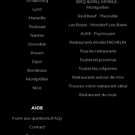
Strasbourg
BBQ &GRILL MOBILE -
Montpellier
Lyon
Red Beef - Thionville
Marseille
Les Roses - Mondorf-Les-Bains
Toulouse
AUMI - Puymoyen
Nantes
Restaurants étoilés MICHELIN
Grenoble
Tous les restaurants
Rouen
Toutes les pizzerias
Dijon
Toutes les crêperies
Bordeaux
Restaurants autour de moi
Montpellier
Trouvez votre restaurant idéal
Nice
Restaurant du mois
AIDE
Foire aux questions (FAQ)
Contact