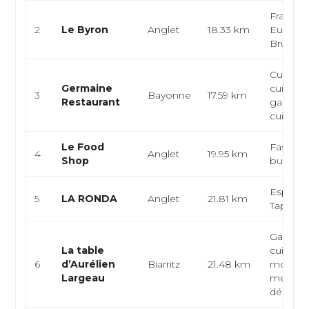
Français
2
Le Byron
Anglet
18.33 km
Europé
Brunch
Cuisine 
Germaine
cuisine
3
Bayonne
17.59 km
Restaurant
gastron
cuisine c
Le Food
Fast foo
4
Anglet
19.95 km
Shop
burgers
Espagno
5
LA RONDA
Anglet
21.81 km
Tapas
Gastron
La table
cuisine 
6
d’Aurélien
Biarritz
21.48 km
modern
Largeau
menus
dégusta.