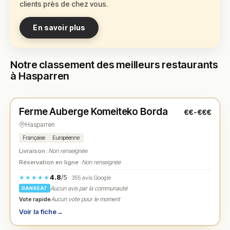
clients près de chez vous.
En savoir plus
Notre classement des meilleurs restaurants
à Hasparren
Fermé
(10:00 – 14:00, 19:00 – 21:00)
Ferme Auberge Komeiteko Borda
€€-€€€
N° 1
★
Hasparren
Française
Européenne
Livraison :
Non renseignée
Réservation en ligne :
Non renseignée
4.8
/5
★★★★★
· 355 avis Google
Aucun avis par la communauté
RANKEAT
Vote rapide
Aucun vote pour le moment
Voir la fiche
→