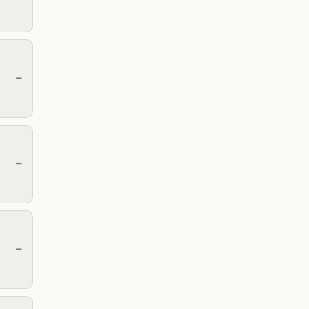
—
—
—