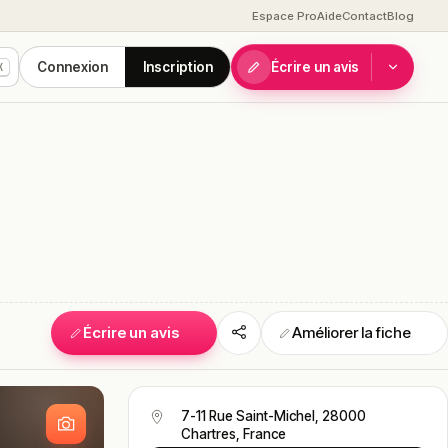
Espace Pro
Aide
Contact
Blog
Connexion
Inscription
Écrire un avis
K
Écrire un avis
Améliorer la fiche
S
7-11 Rue Saint-Michel, 28000
Chartres, France