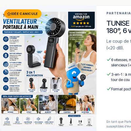
PARTENARI
IDÉE CANICULE
TUNISE 
180°, 6 
Le coup de frais qui tient dans la poche. 6 vitesses · LCD · 4000mAh · Silencieux
(<20 dB).
6 vitesses, 
silencieux (
3-en-1 : à m
tour de cou
Format poch
En tant que Parte
susceptibles d'év