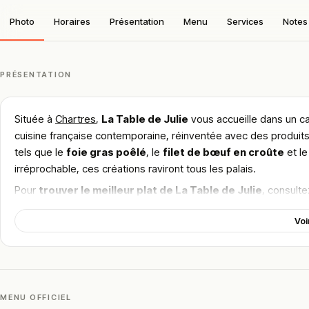
Photo
Horaires
Présentation
Menu
Services
Notes 
PRÉSENTATION
Située à
Chartres
,
La Table de Julie
vous accueille dans un ca
cuisine française contemporaine, réinventée avec des produits
tels que le
foie gras poêlé
, le
filet de bœuf en croûte
et l
irréprochable, ces créations raviront tous les palais.
Pour
trouver le meilleur plat de La Table de Julie
, consulte
saveurs et l’ambiance sophistiquée. Une adresse de choix pour
Voi
!
Texte généré par intelligence artificielle, en attente de validation hu
Cette description peut contenir des erreurs, n'hésitez pas à nous aider 
MENU OFFICIEL