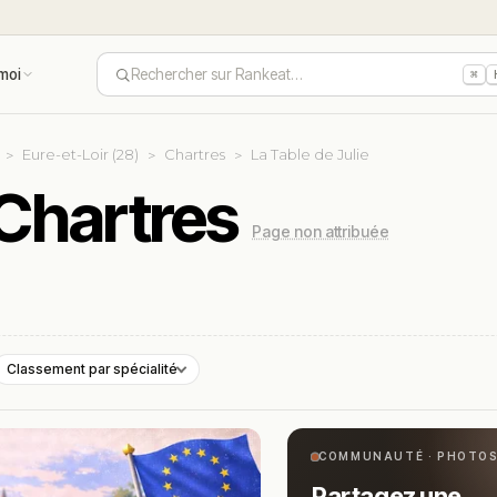
moi
Rechercher sur Rankeat…
⌘
Eure-et-Loir (28)
Chartres
La Table de Julie
 Chartres
Page non attribuée
Classement par spécialité
COMMUNAUTÉ · PHOTO
Partagez une