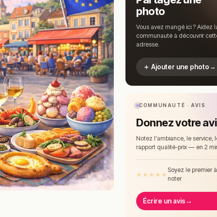
photo
Vous avez mangé ici ? Aidez l
communauté à découvrir cett
adresse.
＋ Ajouter une photo
→
COMMUNAUTÉ · AVIS
Donnez votre av
Notez l'ambiance, le service, l
rapport qualité-prix — en 2 mi
Soyez le premier 
★
★
★
★
★
noter
Écrire un avis
→