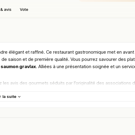
& avis
Vote
dre élégant et raffiné. Ce restaurant gastronomique met en avant 
 de saison et de première qualité. Vous pourrez savourer des pla
e
saumon gravlax
. Alliées à une présentation soignée et un servic
z les avis des gourmets séduits par l’originalité des associations 
 les fins gastronomes à Chartres.
r la suite
maine.
en vous rendant sur :
Améliorer la fiche de cet établissement