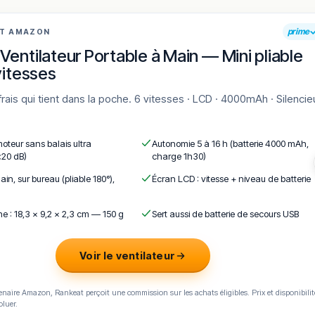
prime
AT AMAZON
Ventilateur Portable à Main — Mini pliable
vitesses
moteur sans balais ultra
Autonomie 5 à 16 h (batterie 4000 mAh,
<20 dB)
charge 1h30)
ain, sur bureau (pliable 180°),
Écran LCD : vitesse + niveau de batterie
e : 18,3 × 9,2 × 2,3 cm — 150 g
Sert aussi de batterie de secours USB
Voir le ventilateur
naire Amazon, Rankeat perçoit une commission sur les achats éligibles. Prix et disponibilit
oluer.