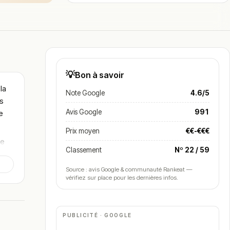
💡
Bon à savoir
la
Note Google
4.6/5
ts
Avis Google
991
e
Prix moyen
€€-€€€
de
Classement
Nº 22 / 59
Source : avis Google & communauté Rankeat —
vérifiez sur place pour les dernières infos.
PUBLICITÉ · GOOGLE