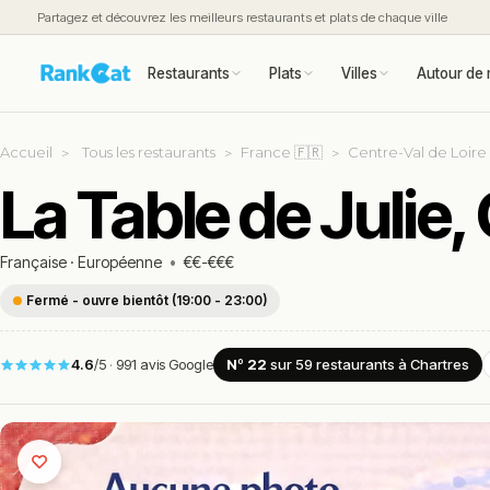
Partagez et découvrez les meilleurs restaurants et plats de chaque ville
Restaurants
Plats
Villes
Autour de 
Accueil
Tous les restaurants
France 🇫🇷
Centre-Val de Loire
La Table de Julie,
Française
·
Européenne
•
€€-€€€
Fermé - ouvre bientôt (19:00 - 23:00)
4.6
/5
·
991 avis Google
Nº 22
sur 59
restaurants
à Chartres