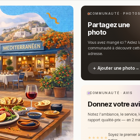
COMMUNAUTÉ · PHOTO
Partagez une
photo
Vous avez mangé ici ? Aidez l
communauté à découvrir cett
adresse.
＋ Ajouter une photo
→
COMMUNAUTÉ · AVIS
Donnez votre av
Notez l'ambiance, le service, l
rapport qualité-prix — en 2 mi
Soyez le premier 
★
★
★
★
★