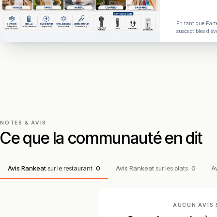
En tant que Parte
susceptibles d'év
NOTES & AVIS
Ce que la communauté en dit
Avis Rankeat
sur le restaurant
0
Avis Rankeat
sur les plats
0
A
AUCUN AVIS 