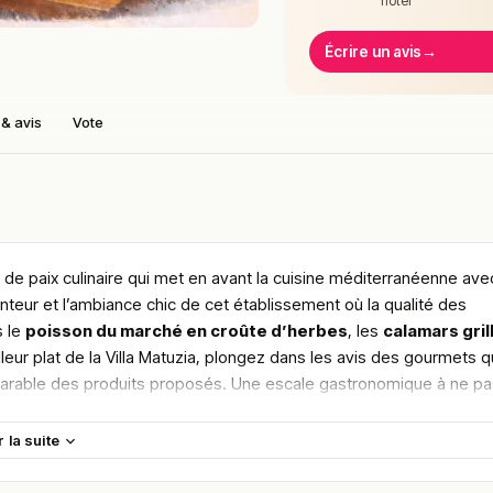
noter
Écrire un avis
→
& avis
Vote
 de paix culinaire qui met en avant la cuisine méditerranéenne ave
eur et l’ambiance chic de cet établissement où la qualité des
s le
poisson du marché en croûte d’herbes
, les
calamars gril
lleur plat de la Villa Matuzia, plongez dans les avis des gourmets q
comparable des produits proposés. Une escale gastronomique à ne p
r la suite
maine.
en vous rendant sur :
Améliorer la fiche de cet établissement