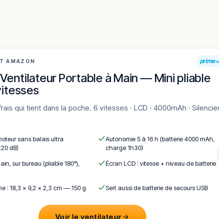
prime
AT AMAZON
Ventilateur Portable à Main — Mini pliable
vitesses
moteur sans balais ultra
Autonomie 5 à 16 h (batterie 4000 mAh,
<20 dB)
charge 1h30)
ain, sur bureau (pliable 180°),
Écran LCD : vitesse + niveau de batterie
e : 18,3 × 9,2 × 2,3 cm — 150 g
Sert aussi de batterie de secours USB
Voir le ventilateur