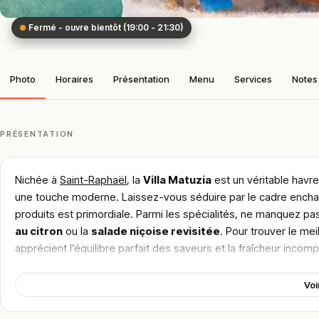
Fermé - ouvre bientôt (19:00 - 21:30)
Photo
Horaires
Présentation
Menu
Services
Notes 
PRÉSENTATION
Nichée à
Saint-Raphaël
, la
Villa Matuzia
est un véritable havre
une touche moderne. Laissez-vous séduire par le cadre enchant
produits est primordiale. Parmi les spécialités, ne manquez pa
au citron
ou la
salade niçoise revisitée
. Pour trouver le mei
apprécient l’équilibre parfait des saveurs et la fraîcheur in
manquer sur la Côte d’Azur.
Voi
!
Texte généré par intelligence artificielle, en attente de validation hu
Cette description peut contenir des erreurs, n'hésitez pas à nous aider 