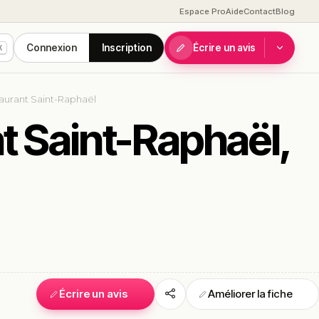
Espace Pro
Aide
Contact
Blog
Connexion
Inscription
Écrire un avis
K
staurant Saint-Raphaël
nt Saint-Raphaël,
Écrire un avis
Améliorer la fiche