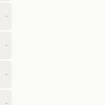
—
—
—
—