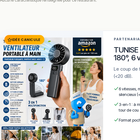
Aucune caractéristique renseignée pour ce restaurant.
PARTENARI
IDÉE CANICULE
TUNISE 
180°, 6 
Le coup de frais qui tient dans la poche. 6 vitesses · LCD · 4000mAh · Silencieux
(<20 dB).
6 vitesses, 
silencieux (
3-en-1 : à m
tour de cou
Format poch