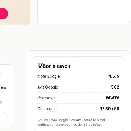
💡
Bon à savoir
c
Note Google
4.6/5
Avis Google
562
lés
ui
Prix moyen
€€-€€€
as
Classement
Nº 30 / 58
Source : avis Google & communauté Rankeat —
vérifiez sur place pour les dernières infos.