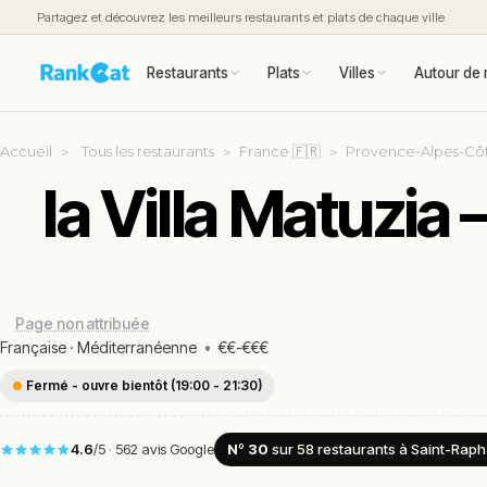
Partagez et découvrez les meilleurs restaurants et plats de chaque ville
Restaurants
Plats
Villes
Autour de 
Accueil
Tous les restaurants
France 🇫🇷
Provence-Alpes-Côt
la Villa Matuzia
Page non attribuée
Française
·
Méditerranéenne
•
€€-€€€
Fermé - ouvre bientôt (19:00 - 21:30)
4.6
/5
·
562 avis Google
Nº 30
sur 58
restaurants
à Saint-Raph