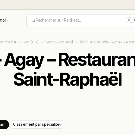
moi
Rechercher sur Rankeat…
⌘
e d'Azur
Var (83)
Saint-Raphaël
la Villa Matuzia – Agay – Re
 – Agay – Restaura
Saint-Raphaël
aël
Classement par spécialité