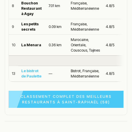
Bouchon
Française,
8
7.01 km
4.8/5
Restaurant
Méditerranéenne
à Agay
Les petits
Française,
9
0.09 km
4.8/5
secrets
Méditerranéenne
Marocaine,
10
La Menara
0.36 km
Orientale,
4.8/5
Couscous, Tajines
Le bistrot
Bistrot, Française,
13
—
4.8/5
de Paulette
Méditerranéenne
CLASSEMENT COMPLET DES MEILLEURS
RESTAURANTS À SAINT-RAPHAËL (58)