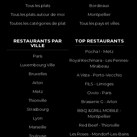
Tous les plats
Bordeaux
Tous les plats autour de moi
Montpellier
Toutes les catégories de plat
Tous les pays et villes
RESTAURANTS PAR
TOP RESTAURANTS
VILLE
Pocha ! - Metz
Paris
Royal Kechmara - Les Pennes-
Luxembourg Ville
Mirabeau
Bruxelles
A Vista - Porto-Vecchio
Arlon
FILS - Limoges
Metz
Ovvio - Paris
Thionville
Brasserie G - Arlon
Strasbourg
BBQ &GRILL MOBILE -
Montpellier
Lyon
Red Beef - Thionville
Marseille
Les Roses - Mondorf-Les-Bains
Toulouse