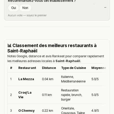
Recommandez-vous cet établissement ?
—
Oui
Non
Aucun vote — soyez le premier
📊 Classement des meilleurs restaurants à
Saint-Raphaël
Notes Google, distance et avis Rankeat pour comparer rapidement
les meilleures adresses locales à
Saint-Raphaël
.
#
Restaurant
Distance
Type de Cuisine
Moyenne Goo
Italienne,
1
La Mezza
0.04 km
5.0/5
Méditerranéenne
Restauration
Croq’La
2
0.11 km
rapide, brunch,
5.0/5
Vie
burger
Orientale,
3
O Chemcy
0.22 km
4.9/5
Couscous, Tajine