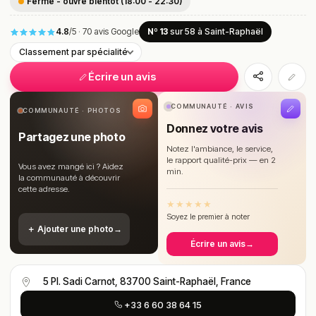
Fermé - ouvre bientôt (18:00 - 22:30)
4.8
/5
·
70 avis Google
Nº 13
sur 58
à Saint-Raphaël
Classement par spécialité
Écrire un avis
COMMUNAUTÉ · AVIS
COMMUNAUTÉ · PHOTOS
Donnez votre avis
Partagez une photo
Notez l'ambiance, le service,
le rapport qualité-prix — en 2
Vous avez mangé ici ? Aidez
min.
la communauté à découvrir
cette adresse.
★
★
★
★
★
Soyez le premier à noter
＋ Ajouter une photo
→
Écrire un avis
→
5 Pl. Sadi Carnot, 83700 Saint-Raphaël, France
+33 6 60 38 64 15