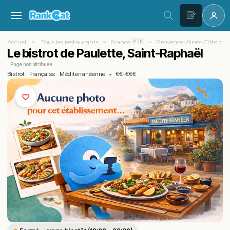
Accueil
Tous les restaurants
France 🇫🇷
Provence-Alpes-Côte d'A
Le bistrot de Paulette, Saint-Raphaël
Page non attribuée
Bistrot
·
Française
·
Méditerranéenne
•
€€-€€€