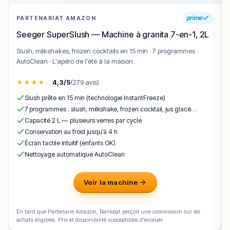
prime
PARTENARIAT AMAZON
Seeger SuperSlush — Machine à granita 7-en-1, 2L
Slush, milkshakes, frozen cocktails en 15 min · 7 programmes ·
AutoClean · L'apéro de l'été à la maison.
★
★
★
★
☆
4,3/5
(279 avis)
Slush prête en 15 min (technologie InstantFreeze)
7 programmes : slush, milkshake, frozen cocktail, jus glacé…
Capacité 2 L — plusieurs verres par cycle
Conservation au froid jusqu’à 4 h
Écran tactile intuitif (enfants OK)
Nettoyage automatique AutoClean
Voir la machine
En tant que Partenaire Amazon, Rankeat perçoit une commission sur les
achats éligibles. Prix et disponibilité susceptibles d'évoluer.