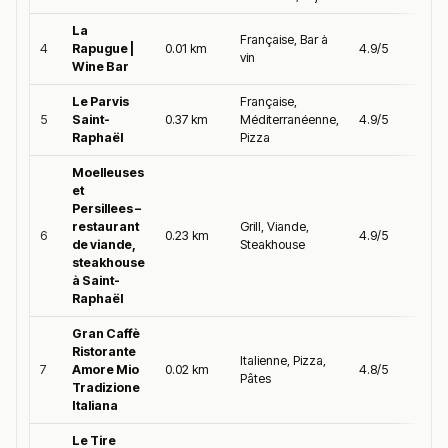
La
Française, Bar à
4
Rapugue |
0.01 km
4.9/5
vin
Wine Bar
Le Parvis
Française,
5
Saint-
0.37 km
Méditerranéenne,
4.9/5
Raphaël
Pizza
Moelleuses
et
Persillees –
restaurant
Grill, Viande,
6
0.23 km
4.9/5
de viande,
Steakhouse
steakhouse
à Saint-
Raphaël
Gran Caffè
Ristorante
Italienne, Pizza,
7
Amore Mio
0.02 km
4.8/5
Pâtes
Tradizione
Italiana
Le Tire