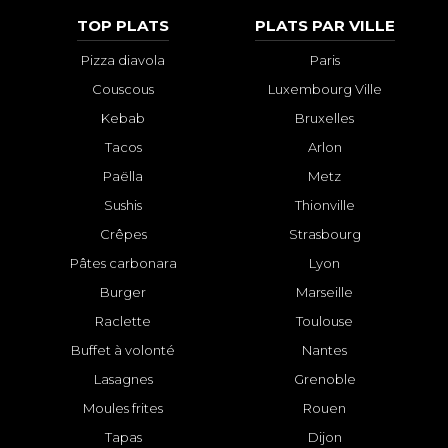
TOP PLATS
PLATS PAR VILLE
Pizza diavola
Paris
Couscous
Luxembourg Ville
Kebab
Bruxelles
Tacos
Arlon
Paëlla
Metz
Sushis
Thionville
Crêpes
Strasbourg
Pâtes carbonara
Lyon
Burger
Marseille
Raclette
Toulouse
Buffet à volonté
Nantes
Lasagnes
Grenoble
Moules frites
Rouen
Tapas
Dijon