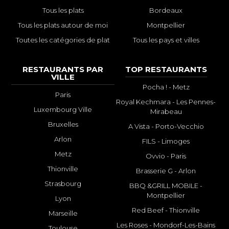
Tous les plats
Bordeaux
Tous les plats autour de moi
Montpellier
Toutes les catégories de plat
Tous les pays et villes
RESTAURANTS PAR
TOP RESTAURANTS
VILLE
Pocha ! - Metz
Paris
Royal Kechmara - Les Pennes-
Luxembourg Ville
Mirabeau
Bruxelles
A Vista - Porto-Vecchio
Arlon
FILS - Limoges
Metz
Ovvio - Paris
Thionville
Brasserie G - Arlon
Strasbourg
BBQ &GRILL MOBILE -
Montpellier
Lyon
Red Beef - Thionville
Marseille
Les Roses - Mondorf-Les-Bains
Toulouse