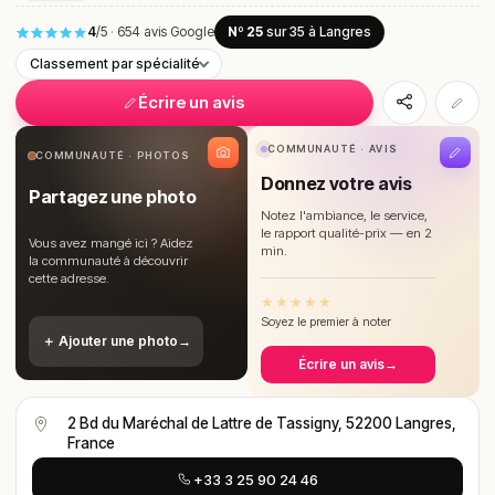
4
/5
·
654 avis Google
Nº 25
sur 35
à Langres
Classement par spécialité
Écrire un avis
COMMUNAUTÉ · AVIS
COMMUNAUTÉ · PHOTOS
Donnez votre avis
Partagez une photo
Notez l'ambiance, le service,
le rapport qualité-prix — en 2
Vous avez mangé ici ? Aidez
min.
la communauté à découvrir
cette adresse.
★
★
★
★
★
Soyez le premier à noter
＋ Ajouter une photo
→
Écrire un avis
→
2 Bd du Maréchal de Lattre de Tassigny, 52200 Langres,
France
+33 3 25 90 24 46