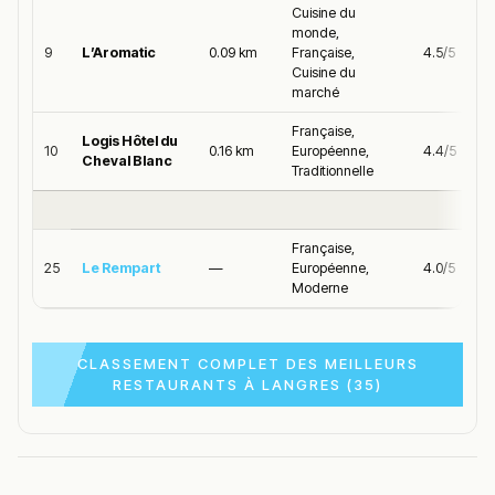
Cuisine du
monde,
9
L’Aromatic
0.09 km
Française,
4.5/5
Cuisine du
marché
Française,
Logis Hôtel du
10
0.16 km
Européenne,
4.4/5
Cheval Blanc
Traditionnelle
Française,
25
Le Rempart
—
Européenne,
4.0/5
Moderne
CLASSEMENT COMPLET DES MEILLEURS
RESTAURANTS À LANGRES (35)