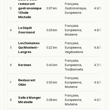
restaurant
Française,
3
gastronomique
0.07 km
Gastronomique,
4.9/5
1 Etoile
Européenne
Michelin
Française,
Le Dépôt
4
0.29 km
Européenne,
4.8/5
Gourmand
Moderne
Les Domaines
Française,
5
Qui Montent –
0.22 km
Européenne,
4.8/5
Langres
Végétarienne
Française,
6
Kerimen
0.40 km
Européenne,
4.7/5
Traditionnelle
Française,
Restaurant
7
0.50 km
Européenne,
4.6/5
Oklm
Moderne
Française,
Salle à Manger
8
0.08 km
Européenne,
4.6/5
Mirabelle
Moderne