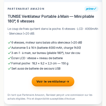
consultez notre guide
ici
. Laissez-vous tenter par un
voyage culinaire qui captivera autant vos yeux que vos
prime
PARTENARIAT AMAZON
papilles.
TUNISE Ventilateur Portable à Main — Mini pliable
180°, 6 vitesses
!
Texte généré par intelligence artificielle, en attente de
validation humaine.
Le coup de frais qui tient dans la poche. 6 vitesses · LCD · 4000mAh
Cette description peut contenir des erreurs, n'hésitez pas à
· Silencieux (<20 dB).
nous aider en vous rendant sur :
Améliorer la fiche de cet
établissement
6 vitesses, moteur sans balais ultra silencieux (<20 dB)
Autonomie 5 à 16 h (batterie 4000 mAh, charge 1h30)
3-en-1 : à main, sur bureau (pliable 180°), tour de cou
Écran LCD : vitesse + niveau de batterie
Format poche : 18,3 × 9,2 × 2,3 cm — 150 g
Sert aussi de batterie de secours USB
Voir le ventilateur
En tant que Partenaire Amazon, Rankeat perçoit une commission sur les
achats éligibles. Prix et disponibilité susceptibles d'évoluer.