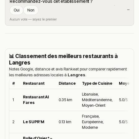
Recommandez-vous cet établissement ?
—
Oui
Non
Aucun vote — soyez le premier
📊 Classement des meilleurs restaurants à
Langres
Notes Google, distance et avis Rankeat pour comparer rapidement
les meilleures adresses locales à
Langres
.
#
Restaurant
Distance
Type de Cuisine
Moyenne 
Libanaise,
Restaurant Al
1
0.35 km
Méditerranéenne,
5.0/5
Fares
Moyen-Orient
Française,
2
Le SUPR’M
0.13 km
Européenne,
5.0/5
Moderne
Bulle d’Osier* –