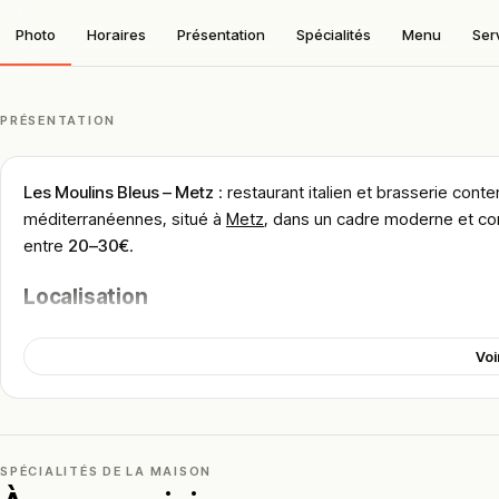
Photo
Horaires
Présentation
Spécialités
Menu
Ser
PRÉSENTATION
Les Moulins Bleus – Metz
: restaurant italien et brasserie cont
méditerranéennes, situé à
Metz
, dans un cadre moderne et co
entre
20–30€
.
Localisation
Les Moulins Bleus se situe au 1-3 rue Fabert à Metz, à quelque
historique.
Voi
Grâce à cet emplacement central très fréquenté, le restaurant a
ville et ses monuments.
Cadre & ambiance
SPÉCIALITÉS DE LA MAISON