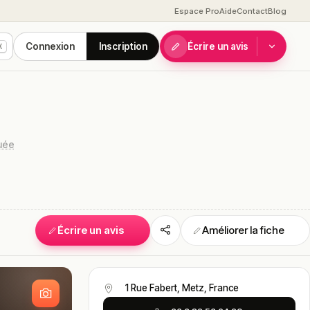
Espace Pro
Aide
Contact
Blog
Connexion
Inscription
Écrire un avis
K
buée
Écrire un avis
Améliorer la fiche
S
1 Rue Fabert, Metz, France