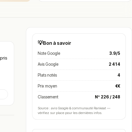
💡
Bon à savoir
Note Google
3.9/5
pris
Avis Google
2 414
Plats notés
4
Prix moyen
€€
tre
Classement
Nº 226 / 248
la
Source : avis Google & communauté Rankeat —
vérifiez sur place pour les dernières infos.