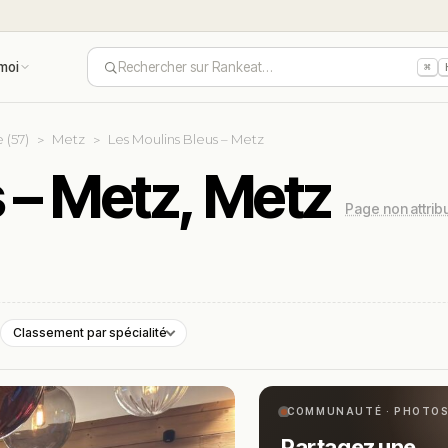
moi
Rechercher sur Rankeat…
⌘
 (57)
Metz
Les Moulins Bleus – Metz
 – Metz, Metz
Page non attri
Classement par spécialité
COMMUNAUTÉ · PHOTO
Partagez une