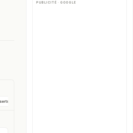
PUBLICITÉ · GOOGLE
pide
e
rnes
serts