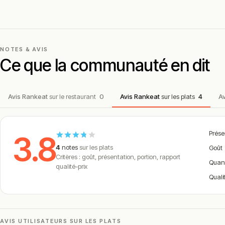
Sauce tomate, mozzarella, jambon blanc, champignons, olives, or
La 4 Fromages
Sauce tomate, mozzarella, taleggio, gorgonzola, Parmigiano Reggi
NOTES & AVIS
Ce que la communauté en dit
La Vieux Garçon
Sauce tomate, mozzarella, viande hachée pur bœuf cuisinée, oigno
Avis Rankeat
sur le restaurant
0
Avis Rankeat
sur les plats
4
A
origan.
La Parma
Prése
3.8
Sauce tomate, mozzarella, jambon de Parme, roquette, Parmigiano 
4
notes
sur les plats
Goût
Critères : goût, présentation, portion, rapport
Quan
qualité-prix
La Truffe Et Cœur De Burrata
Quali
Sauce truffes, mozzarella, jambon blanc, champignons, coeur de bu
La Saumon
AVIS UTILISATEURS SUR LES PLATS