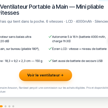
Ventilateur Portable à Main — Mini pliable
vitesses
14,90
 d’un filet d’huile d’olive des Pouilles, olives, origan. Végétalien.
moteur sans balais ultra
Autonomie 5 à 16 h (batterie 4000 mAh,
<20 dB)
charge 1h30)
14,90
ain, sur bureau (pliable 180°),
Écran LCD : vitesse + niveau de batterie
, origan.
e : 18,3 × 9,2 × 2,3 cm — 150 g
Sert aussi de batterie de secours USB
Voir le ventilateur
14,90
naire Amazon, Rankeat perçoit une commission sur les achats éligibles. Prix et disponibilit
tichauts à la romaine, pesto verde, olives, origan.
oluer.
13,90