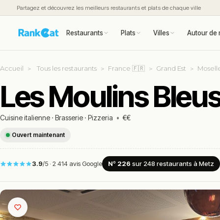
Partagez et découvrez les meilleurs restaurants et plats de chaque ville
Restaurants
Plats
Villes
Autour de 
Accueil
Tous les restaurants
France 🇫🇷
Grand Est
Moselle
Les Moulins Bleus
Cuisine italienne
·
Brasserie
·
Pizzeria
•
€€
Ouvert maintenant
3.9
/5
·
2 414 avis Google
Nº 226
sur 248
restaurants
à Metz