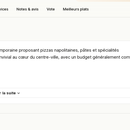
vices
Notes & avis
Vote
Meilleurs plats
emporaine proposant pizzas napolitaines, pâtes et spécialités
nvivial au cœur du centre-ville, avec un budget généralement com
s pas de la cathédrale Saint-Étienne et des rues piétonnes du cen
r la suite
ccueille aussi bien les Messins que les visiteurs venus découvrir 