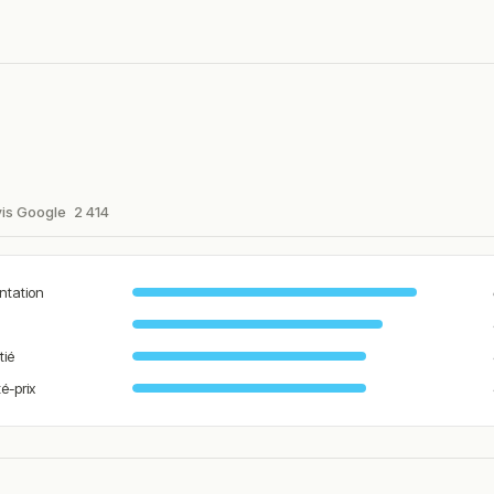
igan.
14,90
ano, olives, origan. Végétalien.
15,90
ns rouges, poivrons, salami piquant, Parmigiano Reggiano, olives,
vis Google
2 414
16,90
ntation
Reggiano, confit de figues, éclats d’amandes, olives, origan.
tié
16,90
té-prix
rrata, olives, origan.
16,90