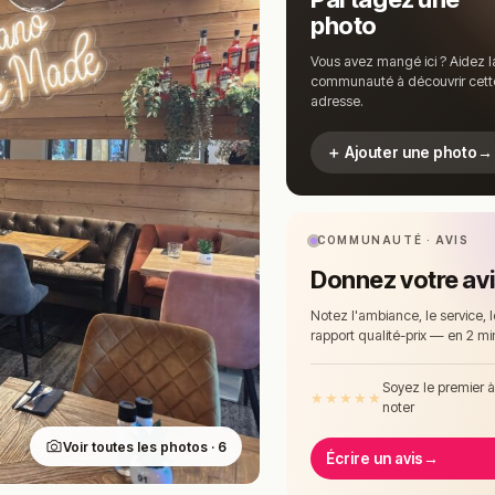
photo
Vous avez mangé ici ? Aidez l
communauté à découvrir cett
adresse.
＋ Ajouter une photo
→
COMMUNAUTÉ · AVIS
Donnez votre av
Notez l'ambiance, le service, l
rapport qualité-prix — en 2 mi
Soyez le premier 
★
★
★
★
★
noter
Voir toutes les photos · 6
Écrire un avis
→