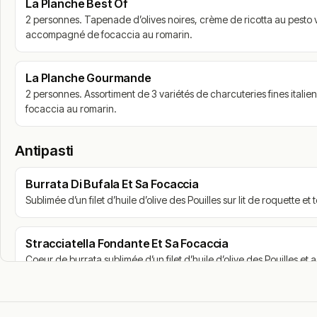
La Planche Best Of
2 personnes. Tapenade d’olives noires, crème de ricotta au pesto 
Conclusion
accompagné de focaccia au romarin.
Les Moulins Bleus fait partie des restaurants italiens apprécié
La diversité de la carte permet de profiter aussi bien d’une piz
La Planche Gourmande
méditerranéenne.
2 personnes. Assortiment de 3 variétés de charcuteries fines italie
Grâce à son emplacement privilégié et à son ambiance convivia
focaccia au romarin.
repas gourmand au cœur de la ville.
Antipasti
!
Texte généré par intelligence artificielle, en attente de validation hu
Cette description peut contenir des erreurs, n'hésitez pas à nous aider 
Burrata Di Bufala Et Sa Focaccia
Sublimée d’un filet d’huile d’olive des Pouilles sur lit de roquett
Stracciatella Fondante Et Sa Focaccia
Coeur de burrata sublimée d’un filet d’huile d’olive des Pouilles 
Focaccia Bianca