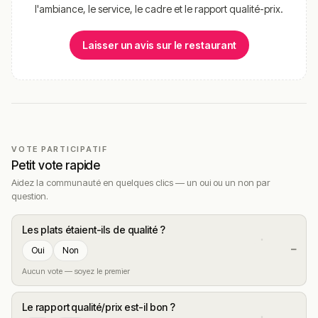
l'ambiance, le service, le cadre et le rapport qualité-prix.
Tarte flambée Alsacienne
– crème fraîche,
fromage, lardons fumés et oignons frais, la version
Laisser un avis sur le restaurant
classique à 10,50 €.
Tarte flambée Forestière
– crème fraîche,
fromage, lardons fumés, champignons de Paris
frais et oignons, 11,50 €.
Salade César
– salade verte, escalope de poulet,
tomates cerises, olives et ciboulette, 4,90 €.
VOTE PARTICIPATIF
Petit vote rapide
Panini poulet curry
– sauce curry, fromage et
tomate cerise, servi à 5,50 €.
Aidez la communauté en quelques clics — un oui ou un non par
question.
Résumé des commentaires
Les plats étaient-ils de qualité ?
Le sentiment général est très largement positif, avec un
volume d’avis important accumulé depuis l’ouverture et
—
Oui
Non
une constance remarquée d’une visite à l’autre.
Aucun vote — soyez le premier
La qualité de la pâte revient en premier : « Vraiment très
bonne pizza. Bravo au chef, ne changez rien », résume
Le rapport qualité/prix est-il bon ?