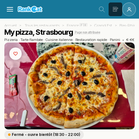
Accueil
Tous les restaurants
France 🇫🇷
Grand Est
Bas-Rhin (
My pizza, Strasbourg
Page non attribuée
Pizzeria
·
Tarte flambée
·
Cuisine italienne
·
Restauration rapide
·
Panini
•
€-€€
Fermé - ouvre bientôt (18:30 - 22:00)