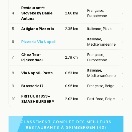
Restaurant ‘t
Française,
4
Stoveke by Daniel
2.80 km
4.7/5
Européenne
Antuna
5
Artigiano Pizzeria
2.35 km
Italienne, Pizza
4.7/5
Italienne,
6
Pizzeria Via Napoli
—
4.6/5
Méditerranéenne
Chez Teo –
Française,
7
2.78 km
4.6/5
Rijckendael
Européenne
Italienne,
8
Via Napoli – Pasta
0.53 km
4.6/5
Méditerranéenne
9
Brasserie17
0.95 km
Française, Belge
4.6/5
FRITUUR 1853 –
10
2.02 km
Fast-food, Belge
4.6/5
SMASHBURGER ®
CLASSEMENT COMPLET DES MEILLEURS
RESTAURANTS À GRIMBERGEN (43)