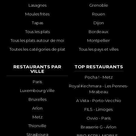
Lasagnes
Grenoble
Moules frites
Rouen
Tapas
Dijon
Tous les plats
Bordeaux
Tous les plats autour de moi
Montpellier
Toutes les catégories de plat
Tous les pays et villes
RESTAURANTS PAR
TOP RESTAURANTS
VILLE
Pocha ! - Metz
Paris
Royal Kechmara - Les Pennes-
Luxembourg Ville
Mirabeau
Bruxelles
A Vista - Porto-Vecchio
Arlon
FILS - Limoges
Metz
Ovvio - Paris
Thionville
Brasserie G - Arlon
Strasbourg
BBQ &GRILL MOBILE -