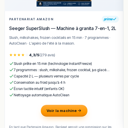
prime
PARTENARIAT AMAZON
Seeger SuperSlush — Machine à granita 7-en-1, 2L
Slush, milkshakes, frozen cocktails en 15 min · 7 programmes ·
AutoClean · L'apéro de l'été à la maison.
★
★
★
★
☆
4,3/5
(279 avis)
Slush prête en 15 min (technologie InstantFreeze)
7 programmes : slush, milkshake, frozen cocktail, jus glacé…
Capacité 2 L — plusieurs verres par cycle
Conservation au froid jusqu’à 4 h
Écran tactile intuitif (enfants OK)
Nettoyage automatique AutoClean
Voir la machine
En tant que Partenaire Amazon, Rankeat perçoit une commission sur les