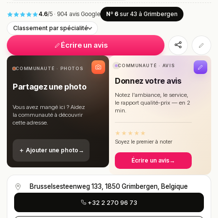
4.6
/5
·
904 avis Google
Nº 6
sur 43
à Grimbergen
Classement par spécialité
Écrire un avis
COMMUNAUTÉ · AVIS
COMMUNAUTÉ · PHOTOS
Donnez votre avis
Partagez une photo
Notez l'ambiance, le service,
le rapport qualité-prix — en 2
Vous avez mangé ici ? Aidez
min.
la communauté à découvrir
cette adresse.
★
★
★
★
★
Soyez le premier à noter
＋ Ajouter une photo
→
Écrire un avis
→
Brusselsesteenweg 133, 1850 Grimbergen, Belgique
+32 2 270 96 73