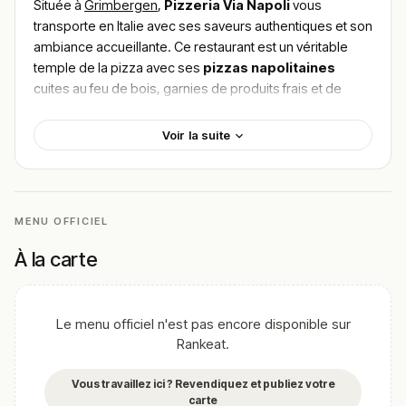
Située à
Grimbergen
,
Pizzeria Via Napoli
vous
transporte en Italie avec ses saveurs authentiques et son
ambiance accueillante. Ce restaurant est un véritable
temple de la pizza avec ses
pizzas napolitaines
cuites au feu de bois, garnies de produits frais et de
qualité. Vous pourrez également déguster des
calzones savoureuses
ou encore des
antipasti
Voir la suite
variés
, parfaits pour une expérience gustative
complète. Pour trouver le meilleur plat de Pizzeria Via
Napoli, explore les recommandations des clients
séduits par la fraîcheur des ingrédients et le savoir-faire
MENU OFFICIEL
italien.
À la carte
!
Texte généré par intelligence artificielle, en attente de
validation humaine.
Cette description peut contenir des erreurs, n'hésitez pas à
Le menu officiel n'est pas encore disponible sur
nous aider en vous rendant sur :
Améliorer la fiche de cet
Rankeat.
établissement
Vous travaillez ici ? Revendiquez et publiez votre
carte