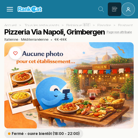
Accueil
Tous les restaurants
Belgique 🇧🇪
Flandre
Brabant f
Pizzeria Via Napoli, Grimbergen
Page non attribuée
Italienne
·
Méditerranéenne
•
€€-€€€
Fermé - ouvre bientôt (18:00 - 22:00)