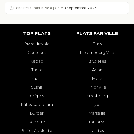
Fiche restaurant mise à jour le
3 septembre 2025
TOP PLATS
PLATS PAR VILLE
Pizza diavola
Paris
Couscous
Luxembourg Ville
Kebab
Bruxelles
Tacos
Arlon
Paëlla
Metz
Sushis
Thionville
Crêpes
Strasbourg
Pâtes carbonara
Lyon
Burger
Marseille
Raclette
Toulouse
Buffet à volonté
Nantes