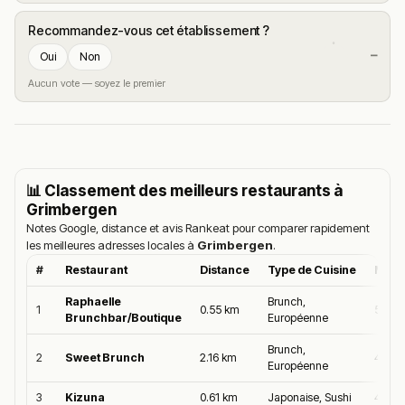
Recommandez-vous cet établissement ?
—
Oui
Non
Aucun vote — soyez le premier
📊 Classement des meilleurs restaurants à
Grimbergen
Notes Google, distance et avis Rankeat pour comparer rapidement
les meilleures adresses locales à
Grimbergen
.
#
Restaurant
Distance
Type de Cuisine
Moye
Raphaelle
Brunch,
1
0.55 km
5.0/5
Brunchbar/Boutique
Européenne
Brunch,
2
Sweet Brunch
2.16 km
4.9/5
Européenne
3
Kizuna
0.61 km
Japonaise, Sushi
4.9/5