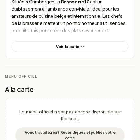
Située à
Grimbergen
, la
Brasserie17
est un
établissement à l’ambiance conviviale, idéal pour les
amateurs de cuisine belge et internationale. Les chefs
de la brasserie mettent un point d’honneur à utiliser des
produits frais pour créer des plats savoureux et
généreux. Parmi les incontournables, ne manquez pas
leurs
moules-frites
ou l’irrésistible
stoofvlees
, un
Voir la suite
ragoût de bœuf typiquement belge. Le cadre
confortable et chaleureux saura séduire tous les
gourmets en quête d’une expérience authentique. Pour
trouver le meilleur plat de Brasserie17, visitez notre page
MENU OFFICIEL
des avis des clients satisfaits de Grimbergen.
À la carte
!
Texte généré par intelligence artificielle, en attente de
validation humaine.
Cette description peut contenir des erreurs, n'hésitez pas à
Le menu officiel n'est pas encore disponible sur
nous aider en vous rendant sur :
Améliorer la fiche de cet
Rankeat.
établissement
Vous travaillez ici ? Revendiquez et publiez votre
carte