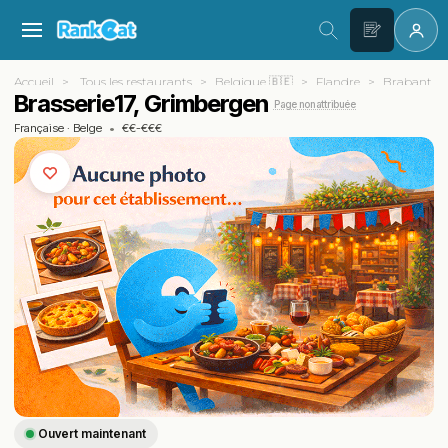
Accueil
Tous les restaurants
Belgique 🇧🇪
Flandre
Brabant f
Brasserie17, Grimbergen
Page non attribuée
Française
·
Belge
•
€€-€€€
Ouvert maintenant