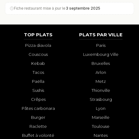
Fiche restaurant mise à jour le
3 septembre 2025
TOP PLATS
PLATS PAR VILLE
Pizza diavola
Paris
Couscous
Luxembourg Ville
Kebab
Bruxelles
Tacos
Arlon
Paëlla
Metz
Sushis
Thionville
Crêpes
Strasbourg
Pâtes carbonara
Lyon
Burger
Marseille
Raclette
Toulouse
Buffet à volonté
Nantes