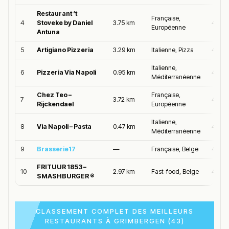
Restaurant ‘t
Française,
4
Stoveke by Daniel
3.75 km
4.7/5
Européenne
Antuna
5
Artigiano Pizzeria
3.29 km
Italienne, Pizza
4.7/5
Italienne,
6
Pizzeria Via Napoli
0.95 km
4.6/5
Méditerranéenne
Chez Teo –
Française,
7
3.72 km
4.6/5
Rijckendael
Européenne
Italienne,
8
Via Napoli – Pasta
0.47 km
4.6/5
Méditerranéenne
9
Brasserie17
—
Française, Belge
4.6/5
FRITUUR 1853 –
10
2.97 km
Fast-food, Belge
4.6/5
SMASHBURGER ®
CLASSEMENT COMPLET DES MEILLEURS
RESTAURANTS À GRIMBERGEN (43)