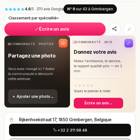
4.6
/5
·
370 avis Google
Nº 9
sur 43
à Grimbergen
Classement par spécialité
Écrire un avis
COMMUNAUTÉ · AVIS
COMMUNAUTÉ · PHOTOS
Donnez votre avis
Partagez une photo
Notez l'ambiance, le service,
le rapport qualité-prix — en 2
Vous avez mangé ici ? Aidez
min.
la communauté à découvrir
cette adresse.
★
★
★
★
★
Soyez le premier à noter
＋ Ajouter une photo
→
Écrire un avis
→
Rijkenhoekstraat 17, 1850 Grimbergen, Belgique
+32 2 311 98 48