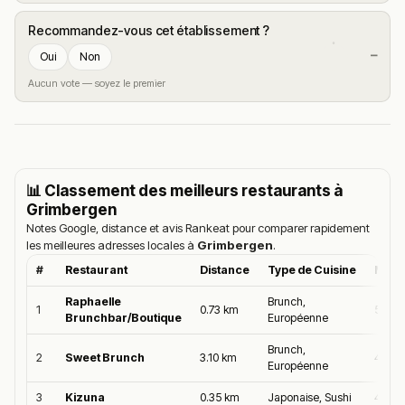
Recommandez-vous cet établissement ?
—
Oui
Non
Aucun vote — soyez le premier
📊 Classement des meilleurs restaurants à
Grimbergen
Notes Google, distance et avis Rankeat pour comparer rapidement
les meilleures adresses locales à
Grimbergen
.
#
Restaurant
Distance
Type de Cuisine
Moye
Raphaelle
Brunch,
1
0.73 km
5.0/5
Brunchbar/Boutique
Européenne
Brunch,
2
Sweet Brunch
3.10 km
4.9/5
Européenne
3
Kizuna
0.35 km
Japonaise, Sushi
4.9/5