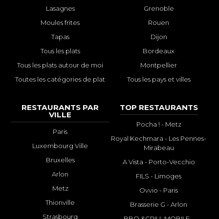
Lasagnes
Grenoble
Moules frites
Rouen
Tapas
Dijon
Tous les plats
Bordeaux
Tous les plats autour de moi
Montpellier
Toutes les catégories de plat
Tous les pays et villes
RESTAURANTS PAR
TOP RESTAURANTS
VILLE
Pocha ! - Metz
Paris
Royal Kechmara - Les Pennes-
Luxembourg Ville
Mirabeau
Bruxelles
A Vista - Porto-Vecchio
Arlon
FILS - Limoges
Metz
Ovvio - Paris
Thionville
Brasserie G - Arlon
Strasbourg
BBQ &GRILL MOBILE -