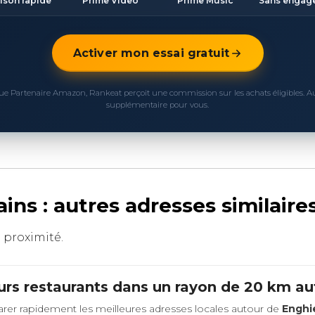
aison rapide
Prime Video
Prime Music
Sans engag
Activer mon essai gratuit
ue Partenaire Amazon, Rankeat perçoit une commission sur les achats éligibles. 
supplémentaire pour vous.
ins : autres adresses similair
à proximité.
urs restaurants dans un rayon de 20 km a
rer rapidement les meilleures adresses locales autour de
Enghi