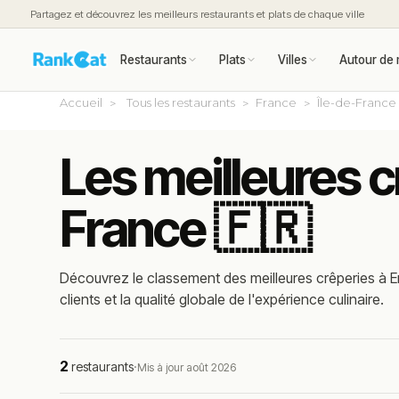
Partagez et découvrez les meilleurs restaurants et plats de chaque ville
Restaurants
Plats
Villes
Autour de 
Accueil
Tous les restaurants
France
Île-de-France
Les meilleures c
France 🇫🇷
Découvrez le classement des meilleures crêperies à E
clients et la qualité globale de l'expérience culinaire.
2
restaurants
·
Mis à jour août 2026