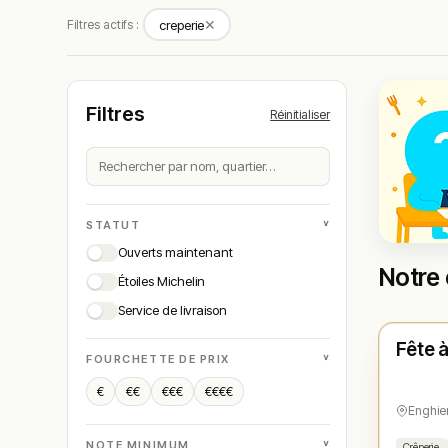
✕
Filtres actifs :
creperie
Filtres
Réinitialiser
˅
STATUT
Ouverts maintenant
Notre 
Étoiles Michelin
Ouver
Service de livraison
Fête 
N° 
★
˅
FOURCHETTE DE PRIX
€
€€
€€€
€€€€
Enghie
˅
NOTE MINIMUM
Crêperie