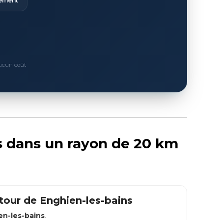
ement
Aucun coût
es dans un rayon de 20 km
utour de
Enghien-les-bains
en-les-bains
.