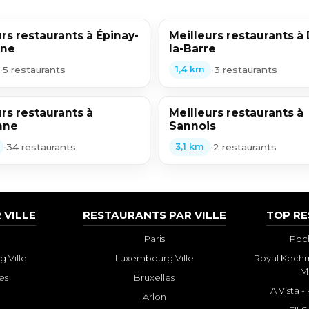
rs restaurants à Épinay-
Meilleurs restaurants à 
ine
la-Barre
•
5 restaurants
•
3 restaurants
1,4 km
rs restaurants à
Meilleurs restaurants à
nne
Sannois
•
34 restaurants
•
2 restaurants
3,1 km
 VILLE
RESTAURANTS PAR VILLE
TOP R
Paris
Poch
 Ville
Luxembourg Ville
Royal Kechm
M
es
Bruxelles
A Vista 
Arlon