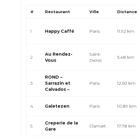
#
Restaurant
Ville
Distanc
1
Happy Caffé
Paris
11.92 km
Au Rendez-
Saint-
2
5.48 km
Vous
Denis
ROND –
3
Sarrazin et
Paris
12.50 km
Calvados –
4
Galetezen
Paris
10.89 km
Creperie de la
5
Clamart
17.78 km
Gare