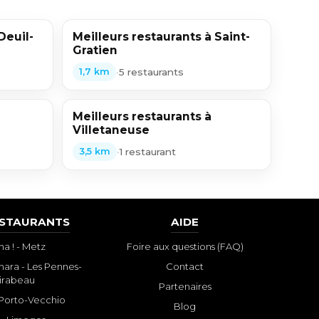
Deuil-
Meilleurs restaurants à Saint-
Gratien
•
5 restaurants
1,7 km
Meilleurs restaurants à
Villetaneuse
•
1 restaurant
3,5 km
ESTAURANTS
AIDE
a ! - Metz
Foire aux questions (FAQ)
ara - Les Pennes-
Contact
irabeau
Partenaires
- Porto-Vecchio
Blog