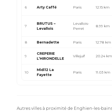
6
Arty Caffé
Paris
12.15 km
BRUTUS –
Levallois-
7
8.99 km
Levallois
Perret
8
Bernadette
Paris
12.78 km
CREPERIE
9
Villejuif
20.24 k
L’HIRONDELLE
Midi12 La
10
Paris
11.03 km
Fayette
Autres villes à proximité de Enghien-les-bain