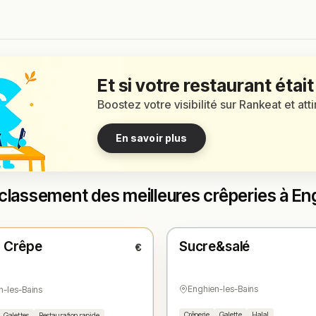
Et si votre restaurant était
Boostez votre visibilité sur Rankeat et att
En savoir plus
classement des meilleures crêperies à En
t
Ouvert
(15:00 – 00:50)
(15:00 – 01:00)
à Crêpe
Sucre&salé
€
1
N° 2
★
Enghien-les-Bains
n-les-Bains
Crêperie
Galette
Halal
Galettes
Restauration rapide