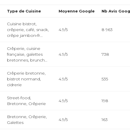
e
Type de Cuisine
Moyenne Google
Nb Avis Goog
Cuisine bistrot,
crêperie, café, snack,
4.9/5
8 963
crêpe jambon‑fr...
Crêperie, cuisine
française, galettes
4.9/5
738
bretonnes, brunch...
Crêperie bretonne,
bistrot normand,
4.9/5
535
cidrerie
Street-food,
4.9/5
198
Bretonne, Crêperie
Bretonne, Crêperie,
4.9/5
163
Galettes