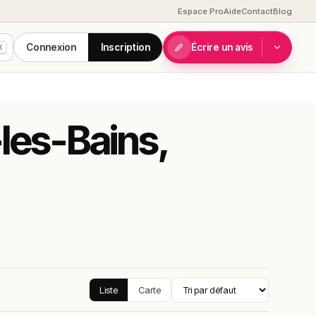
Espace Pro
Aide
Contact
Blog
Connexion
Inscription
Écrire un avis
K
-les-Bains,
Liste
Carte