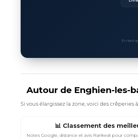
Livr
En tant q
Autour de Enghien-les-ba
Si vous élargissez la zone, voici des crêperies 
📊 Classement des meille
Notes Google, distance et avis Rankeat pour compa