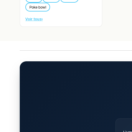
Poke bowl
Voir tous
›