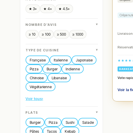
★ 3+
★ 4+
★ 4.5+
Crêpe nut
˅
NOMBRE D'AVIS
Livraison
≥ 10
≥ 100
≥ 500
≥ 1000
Réservati
˅
TYPE DE CUISINE
Française
Italienne
Japonaise
★★★★
Pizza
Burger
Indienne
RANKEA
Chinoise
Libanaise
Vote rapi
Végétarienne
Voir la f
Voir tous
›
˅
PLATS
Burger
Pizza
Sushi
Salade
Pâtes
Tacos
Kebab