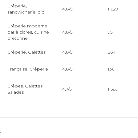
Crêperie,
4.8/5
1 629
sandwicherie, bio
Crêperie moderne,
bar à cidres, cuisine
4.8/5
951
bretonne
Crêperie, Galettes
4.8/5
264
m
Française, Crêperie
4.8/5
136
Crêpes, Galettes,
4.7/5
1 589
Salades
s