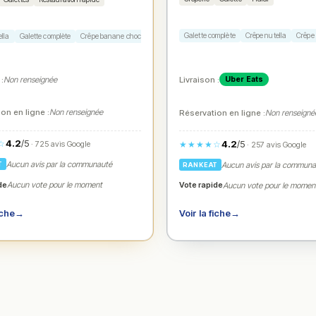
Galette complète
Crêpe nutella
Crêpe
ella
Galette complète
Crêpe banane chocolat
Galette chèvre miel
Boissons
Livraison :
 :
Non renseignée
Uber Eats
on en ligne :
Non renseignée
Réservation en ligne :
Non renseigné
4.2
/5
☆
4.2
/5
★★★★☆
· 725 avis Google
· 257 avis Google
Aucun avis par la communauté
Aucun avis par la commun
T
RANKEAT
de
Vote rapide
Aucun vote pour le moment
Aucun vote pour le momen
iche
→
Voir la fiche
→