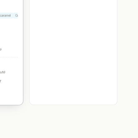
 caramel
Galette poulet
Crêpe fraise
e
auté
t