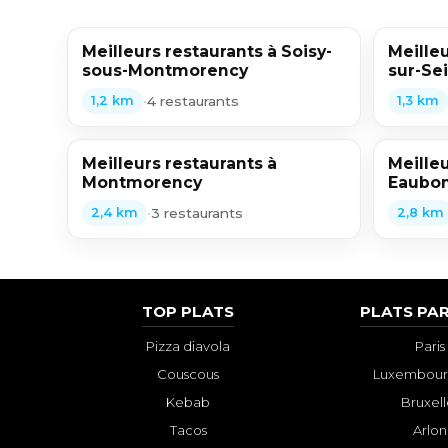
Meilleurs restaurants à Soisy-
Meilleu
sous-Montmorency
sur-Se
•
4 restaurants
1,2 km
1,3 km
Meilleurs restaurants à
Meilleu
Montmorency
Eaubo
•
3 restaurants
2,4 km
2,8 km
TOP PLATS
PLATS PAR
Pizza diavola
Paris
Couscous
Luxembourg
Kebab
Bruxell
Tacos
Arlon