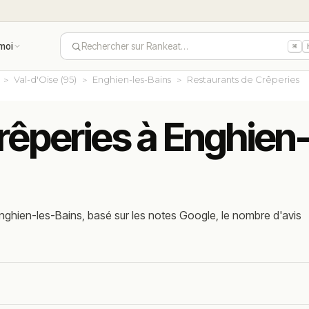
moi
Rechercher sur Rankeat…
⌘
Val-d'Oise (95)
Enghien-les-Bains
Restaurants de Crêperies
rêperies à Enghien
nghien-les-Bains, basé sur les notes Google, le nombre d'avis