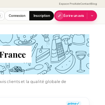
Espace Pro
Aide
Contact
Blog
Connexion
Inscription
Écrire un avis
K
 France
is clients et la qualité globale de
prime