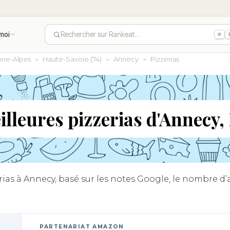
moi
Rechercher sur Rankeat…
⌘
ne-Alpes
Haute-Savoie (74)
Annecy
Pizzerias
illeures pizzerias d'Annecy,
as à Annecy, basé sur les notes Google, le nombre d’av
PARTENARIAT AMAZON