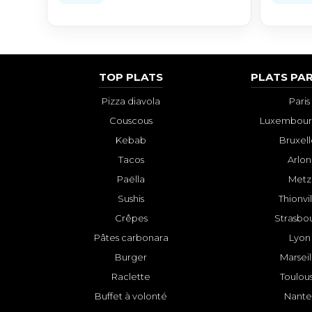
TOP PLATS
PLATS PAR
Pizza diavola
Paris
Couscous
Luxembourg
Kebab
Bruxell
Tacos
Arlon
Paëlla
Metz
Sushis
Thionvi
Crêpes
Strasbo
Pâtes carbonara
Lyon
Burger
Marseil
Raclette
Toulou
Buffet à volonté
Nante