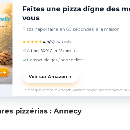
Faites une pizza digne des me
vous
Pizza napolitaine en 60 secondes, à la maison.
★
★
★
★
★
4,7/5
(1 240 avis)
Atteint 500°C en 15 minutes
Compatible gaz / bois / pellets
Voir sur Amazon
En tant que Partenaire Amazon, Rankeat perçoit une commission sur les 
res pizzérias : Annecy