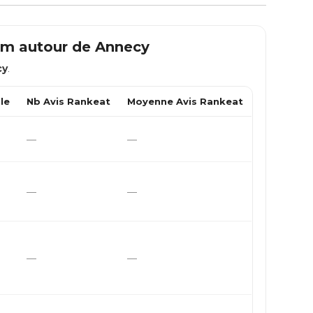
 km autour de
Annecy
cy
.
le
Nb Avis Rankeat
Moyenne Avis Rankeat
—
—
—
—
—
—