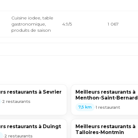
Cuisine iodee, table
gastronomique,
4.9/5
1 067
produits de saison
rs restaurants à Sevrier
Meilleurs restaurants à
Menthon-Saint-Bernard
•
2 restaurants
•
1 restaurant
7,5 km
rs restaurants à Duingt
Meilleurs restaurants à
Talloires-Montmin
•
2 restaurants
m