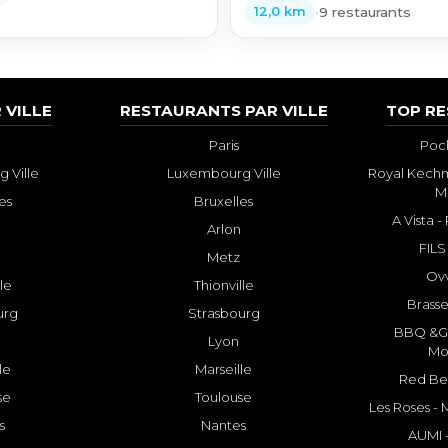
•
9 restaurants
12,0 km
 VILLE
RESTAURANTS PAR VILLE
TOP R
Paris
Poch
 Ville
Luxembourg Ville
Royal Kechm
M
es
Bruxelles
A Vista 
Arlon
FILS
Metz
Ovv
lle
Thionville
Brasse
urg
Strasbourg
BBQ &GR
Lyon
Mo
le
Marseille
Red Bee
se
Toulouse
Les Roses -
s
Nantes
AUMI 