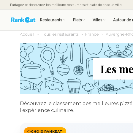
Partagez et découvrez les meilleurs restaurants et plats de chaque ville
Restaurants
Plats
Villes
Autour de 
Accueil
Tous les restaurants
France
Auvergne-Rhô
Les me
Découvrez le classement des meilleures pizzéri
l’expérience culinaire.
CHOIX RANKEAT