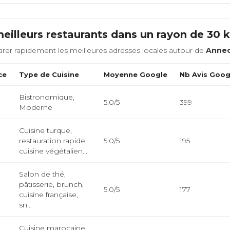
eilleurs restaurants dans un rayon de 30
rer rapidement les meilleures adresses locales autour de
Anne
ce
Type de Cuisine
Moyenne Google
Nb Avis Goog
Bistronomique,
5.0/5
399
Moderne
Cuisine turque,
restauration rapide,
5.0/5
195
cuisine végétalien...
Salon de thé,
pâtisserie, brunch,
5.0/5
177
cuisine française,
sn...
Cuisine marocaine,