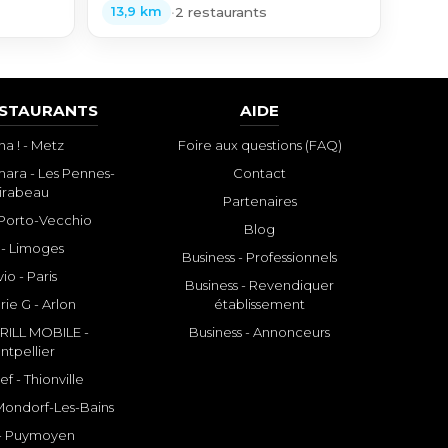
•
2 restaurants
13,9 km
ESTAURANTS
AIDE
a ! - Metz
Foire aux questions (FAQ)
ara - Les Pennes-
Contact
irabeau
Partenaires
- Porto-Vecchio
Blog
 - Limoges
Business - Professionnels
io - Paris
Business - Revendiquer
rie G - Arlon
établissement
ILL MOBILE -
Business - Annonceurs
ntpellier
f - Thionville
 Mondorf-Les-Bains
- Puymoyen