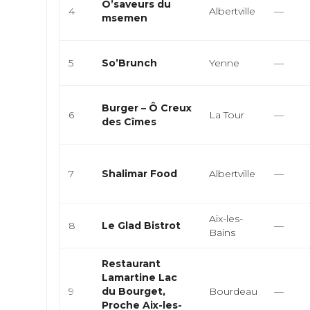
O’saveurs du
4
Albertville
—
msemen
5
So’Brunch
Yenne
—
Burger – Ô Creux
6
La Tour
—
des Cîmes
7
Shalimar Food
Albertville
—
Aix-les-
8
Le Glad Bistrot
—
Bains
Restaurant
Lamartine Lac
9
du Bourget,
Bourdeau
—
Proche Aix-les-