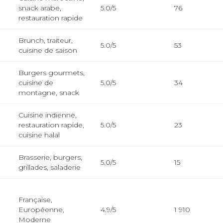
snack arabe,
5.0/5
76
restauration rapide
Brunch, traiteur,
5.0/5
53
cuisine de saison
Burgers gourmets,
cuisine de
5.0/5
34
montagne, snack
Cuisine indienne,
restauration rapide,
5.0/5
23
cuisine halal
Brasserie, burgers,
5.0/5
15
grillades, saladerie
Française,
Européenne,
4.9/5
1 910
Moderne