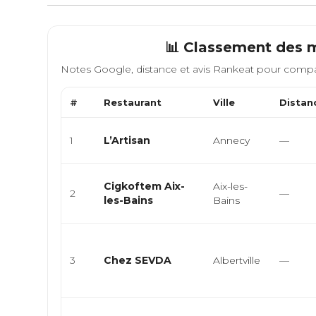
📊 Classement des m
Notes Google, distance et avis Rankeat pour compa
#
Restaurant
Ville
Distan
1
L’Artisan
Annecy
—
Cigkoftem Aix-
Aix-les-
2
—
les-Bains
Bains
3
Chez SEVDA
Albertville
—