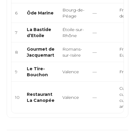
Bourg-de-
Françai
6
Ôde Marine
—
Péage
de mer
La Bastide
Étoile-sur-
7
—
d’Etoile
Rhône
Gourmet de
Romans-
Françai
8
—
Jacquemart
sur-Isère
Europ
Le Tire-
9
Valence
—
Françai
Bouchon
Cuisine
Restaurant
cuisine 
10
Valence
—
La Canopée
cuisine
artisanal