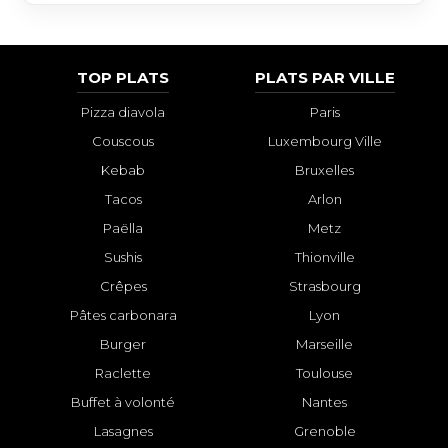
TOP PLATS
PLATS PAR VILLE
Pizza diavola
Paris
Couscous
Luxembourg Ville
Kebab
Bruxelles
Tacos
Arlon
Paëlla
Metz
Sushis
Thionville
Crêpes
Strasbourg
Pâtes carbonara
Lyon
Burger
Marseille
Raclette
Toulouse
Buffet à volonté
Nantes
Lasagnes
Grenoble