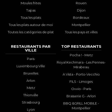
Moules frites
Rouen
Tapas
Dijon
Tous les plats
Bordeaux
Tous les plats autour de moi
Montpellier
Toutes les catégories de plat
Tous les pays et villes
RESTAURANTS PAR
TOP RESTAURANTS
VILLE
Pocha ! - Metz
Paris
Royal Kechmara - Les Pennes-
Luxembourg Ville
Mirabeau
Bruxelles
A Vista - Porto-Vecchio
Arlon
FILS - Limoges
Metz
Ovvio - Paris
Thionville
Brasserie G - Arlon
Strasbourg
BBQ &GRILL MOBILE -
Montpellier
Lyon