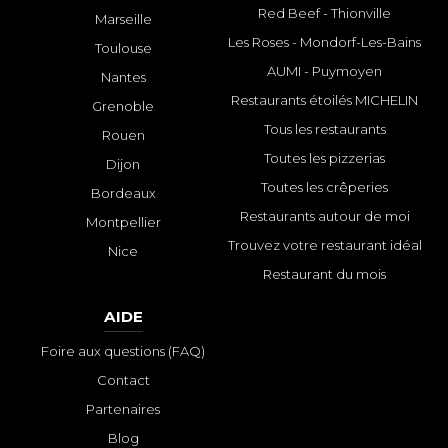
Red Beef - Thionville
Marseille
Les Roses - Mondorf-Les-Bains
Toulouse
AUMI - Puymoyen
Nantes
Restaurants étoilés MICHELIN
Grenoble
Tous les restaurants
Rouen
Toutes les pizzerias
Dijon
Toutes les crêperies
Bordeaux
Restaurants autour de moi
Montpellier
Trouvez votre restaurant idéal
Nice
Restaurant du mois
AIDE
Foire aux questions (FAQ)
Contact
Partenaires
Blog