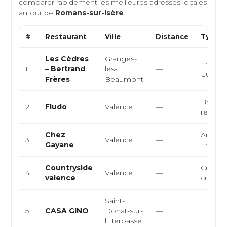
comparer rapidement les meilleures adresses locales
autour de
Romans-sur-Isère
.
#
Restaurant
Ville
Distance
Type d
Les Cèdres
Granges-
Françai
1
– Bertrand
les-
—
Europ
Frères
Beaumont
Brunch,
2
Fludo
Valence
—
restaur
Chez
Arméni
3
Valence
—
Gayane
Françai
Countryside
Cuisine
4
Valence
—
valence
curry, 
Saint-
5
CASA GINO
Donat-sur-
—
l'Herbasse