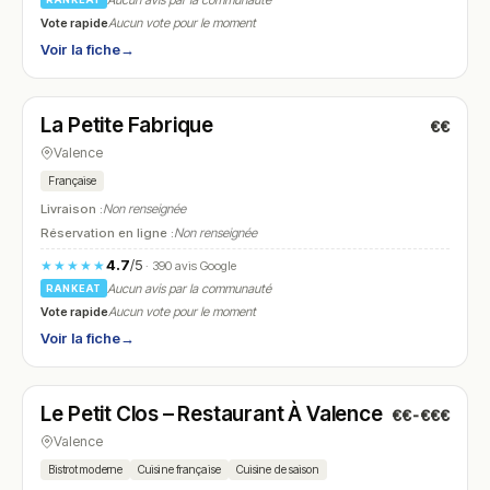
Aucun avis par la communauté
Vote rapide
Aucun vote pour le moment
Voir la fiche
→
Fermé
(12:00 – 15:00)
La Petite Fabrique
€€
N° 15
Valence
Française
Livraison :
Non renseignée
Réservation en ligne :
Non renseignée
4.7
/5
★★★★★
· 390 avis Google
Aucun avis par la communauté
RANKEAT
Vote rapide
Aucun vote pour le moment
Voir la fiche
→
Fermé
(fermé aujourd'hui)
Le Petit Clos – Restaurant À Valence
€€-€€€
N° 16
Valence
Bistrot moderne
Cuisine française
Cuisine de saison