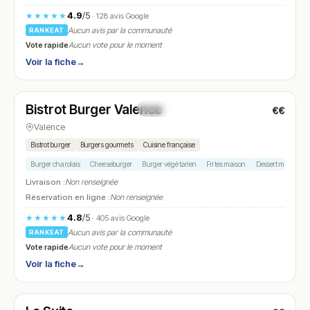
4.9
/5
★★★★★
· 128 avis Google
Aucun avis par la communauté
RANKEAT
Vote rapide
Aucun vote pour le moment
Voir la fiche
→
Fermé
(12:00 – 14:30, 19:00 – 22:00)
Bistrot Burger Valence
€€
N° 7
Valence
Bistrot burger
Burgers gourmets
Cuisine française
Burger charolais
Cheeseburger
Burger végétarien
Frites maison
Dessert maison
Livraison :
Non renseignée
Réservation en ligne :
Non renseignée
4.8
/5
★★★★★
· 405 avis Google
Aucun avis par la communauté
RANKEAT
Vote rapide
Aucun vote pour le moment
Voir la fiche
→
Fermé
(fermé aujourd'hui)