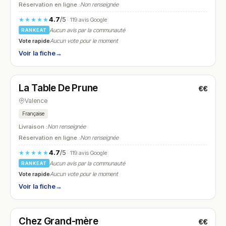
Réservation en ligne :
Non renseignée
4.7
/5
★★★★★
· 119 avis Google
Aucun avis par la communauté
RANKEAT
Vote rapide
Aucun vote pour le moment
Voir la fiche
→
Fermé
(fermé aujourd'hui)
La Table De Prune
€€
N° 20
Valence
Française
Livraison :
Non renseignée
Réservation en ligne :
Non renseignée
4.7
/5
★★★★★
· 119 avis Google
Aucun avis par la communauté
RANKEAT
Vote rapide
Aucun vote pour le moment
Voir la fiche
→
Fermé
(12:00 – 14:00, 19:30 – 22:00)
Chez Grand-mère
€€
N° 21