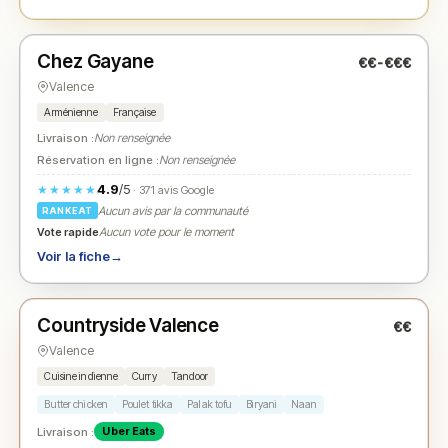
Fermé
(fermé aujourd'hui)
Chez Gayane
€€-€€€
N° 2
★
Valence
Arménienne
Française
Livraison :
Non renseignée
Réservation en ligne :
Non renseignée
4.9
/5
★★★★★
· 371 avis Google
Aucun avis par la communauté
RANKEAT
Vote rapide
Aucun vote pour le moment
Voir la fiche
→
Fermé
(fermé aujourd'hui)
Countryside Valence
€€
N° 3
★
Valence
Cuisine indienne
Curry
Tandoor
Butter chicken
Poulet tikka
Palak tofu
Biryani
Naan
Livraison :
Uber Eats