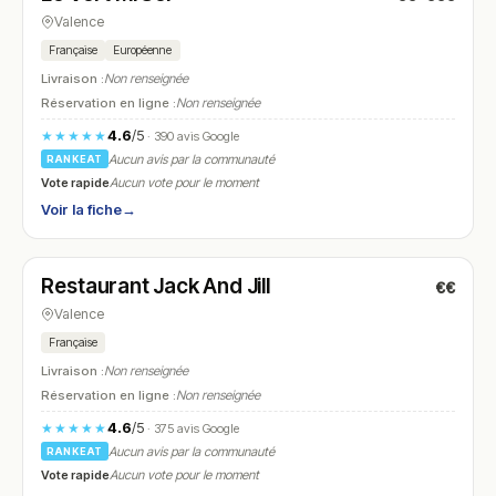
Valence
Française
Européenne
Livraison :
Non renseignée
Réservation en ligne :
Non renseignée
4.6
/5
★★★★★
· 390 avis Google
Aucun avis par la communauté
RANKEAT
Vote rapide
Aucun vote pour le moment
Voir la fiche
→
Fermé
(fermé aujourd'hui)
Restaurant Jack And Jill
€€
N° 27
Valence
Française
Livraison :
Non renseignée
Réservation en ligne :
Non renseignée
4.6
/5
★★★★★
· 375 avis Google
Aucun avis par la communauté
RANKEAT
Vote rapide
Aucun vote pour le moment