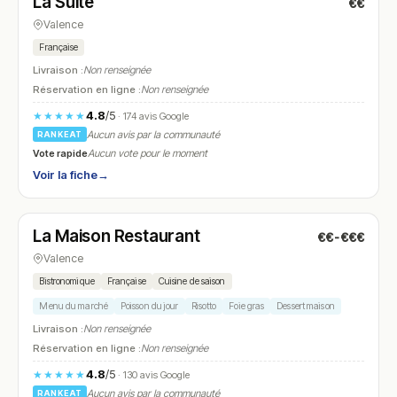
La Suite
€€
N° 8
Valence
Française
Livraison :
Non renseignée
Réservation en ligne :
Non renseignée
4.8
/5
★★★★★
· 174 avis Google
Aucun avis par la communauté
RANKEAT
Vote rapide
Aucun vote pour le moment
Voir la fiche
→
Fermé
(fermé aujourd'hui)
La Maison Restaurant
€€-€€€
N° 9
Valence
Bistronomique
Française
Cuisine de saison
Menu du marché
Poisson du jour
Risotto
Foie gras
Dessert maison
Livraison :
Non renseignée
Réservation en ligne :
Non renseignée
4.8
/5
★★★★★
· 130 avis Google
Aucun avis par la communauté
RANKEAT