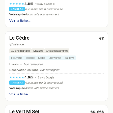
4.6
/5
★★★★★
· 466 avis Google
Aucun avis par la communauté
RANKEAT
Vote rapide
Aucun vote pour le moment
Voir la fiche
→
Fermé
(fermé aujourd'hui)
Le Cèdre
€€
N° 25
Valence
Cuisine libanaise
Mezzés
Grillades levantines
Houmous
Taboulé
Kebbé
Chawarma
Baklava
Livraison :
Non renseignée
Réservation en ligne :
Non renseignée
4.6
/5
★★★★★
· 415 avis Google
Aucun avis par la communauté
RANKEAT
Vote rapide
Aucun vote pour le moment
Voir la fiche
→
Fermé
(11:00 – 15:00)
Le Vert Mi Sel
€€-€€€
N° 26