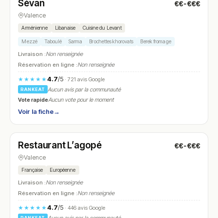
Sévan
€€-€€€
N° 13
Valence
Arménienne
Libanaise
Cuisine du Levant
Mezzé
Taboulé
Sarma
Brochettes khorovats
Berek fromage
Livraison :
Non renseignée
Réservation en ligne :
Non renseignée
4.7
/5
★★★★★
· 721 avis Google
Aucun avis par la communauté
RANKEAT
Vote rapide
Aucun vote pour le moment
Voir la fiche
→
Fermé
(fermé aujourd'hui)
Restaurant L’agopé
€€-€€€
N° 14
Valence
Française
Européenne
Livraison :
Non renseignée
Réservation en ligne :
Non renseignée
4.7
/5
★★★★★
· 446 avis Google
RANKEAT