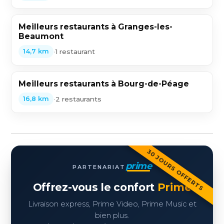
Meilleurs restaurants à Granges-les-
Beaumont
•
1 restaurant
14,7 km
Meilleurs restaurants à Bourg-de-Péage
•
2 restaurants
16,8 km
30 JOURS OFFERTS
prime
PARTENARIAT
Offrez-vous le confort
Prime
Livraison express, Prime Video, Prime Music et
bien plus.