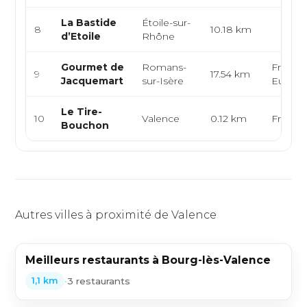
La Bastide
Étoile-sur-
8
10.18 km
d’Etoile
Rhône
Gourmet de
Romans-
Françai
9
17.54 km
Jacquemart
sur-Isère
Europ
Le Tire-
10
Valence
0.12 km
Françai
Bouchon
Autres villes à proximité de Valence
Meilleurs restaurants à Bourg-lès-Valence
•
3 restaurants
1,1 km