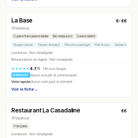
Fermé
(fermé aujourd'hui)
La Base
€-€€
N° 18
Valence
Cuisine francaise revisitee
Bar restaurant
Cuisine bistrot
Burger maison
Tartare de boeuf
Planche a partager
Plat du jour
Dessert maison
Livraison :
Non renseignée
Réservation en ligne :
Non renseignée
4.7
/5
★★★★★
· 146 avis Google
Aucun avis par la communauté
RANKEAT
Vote rapide
Aucun vote pour le moment
Voir la fiche
→
Fermé
(12:00 – 15:00)
Restaurant La Casadaline
€€
N° 19
Valence
Française
Livraison :
Non renseignée