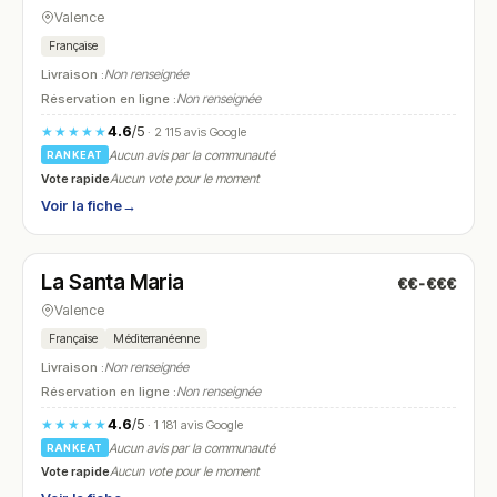
Valence
Française
Livraison :
Non renseignée
Réservation en ligne :
Non renseignée
4.6
/5
★★★★★
· 2 115 avis Google
Aucun avis par la communauté
RANKEAT
Vote rapide
Aucun vote pour le moment
Voir la fiche
→
Fermé
(fermé aujourd'hui)
La Santa Maria
€€-€€€
N° 22
Valence
Française
Méditerranéenne
Livraison :
Non renseignée
Réservation en ligne :
Non renseignée
4.6
/5
★★★★★
· 1 181 avis Google
Aucun avis par la communauté
RANKEAT
Vote rapide
Aucun vote pour le moment