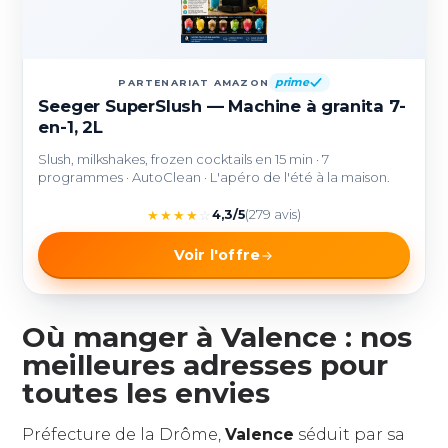
prime
PARTENARIAT AMAZON
Seeger SuperSlush — Machine à granita 7-
en-1, 2L
Slush, milkshakes, frozen cocktails en 15 min · 7
programmes · AutoClean · L'apéro de l'été à la maison.
★
★
★
★
☆
4,3/5
(279 avis)
Voir l'offre
Où manger à Valence : nos
meilleures adresses pour
toutes les envies
Préfecture de la Drôme,
Valence
séduit par sa