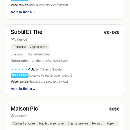
Vote rapide
Aucun vote pour le moment
Voir la fiche
→
Fermé
(fermé aujourd'hui)
Subtil Et Thé
€€-€€€
N° 10
Valence
Française
Végétarienne
Livraison :
Non renseignée
Réservation en ligne :
Non renseignée
4.8
/5
★★★★★
· 119 avis Google
Aucun avis par la communauté
RANKEAT
Vote rapide
Aucun vote pour le moment
Voir la fiche
→
Fermé
Maison Pic
€€€€
N° 11
★★★ Michelin
Valence
Cuisine française
Haute gastronomie
Cuisine créative
Homard
Pigeon
Ravioles