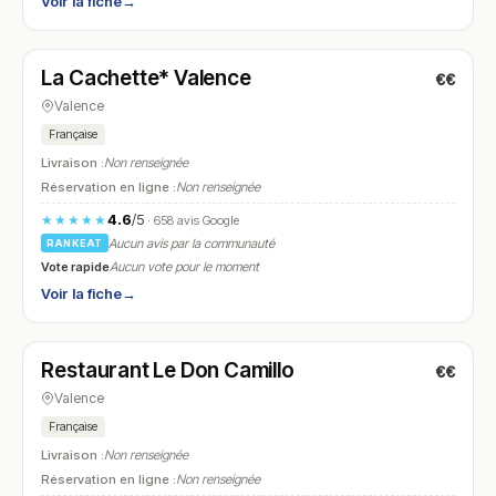
Voir la fiche
→
Fermé
(fermé aujourd'hui)
La Cachette* Valence
€€
N° 23
Valence
Française
Livraison :
Non renseignée
Réservation en ligne :
Non renseignée
4.6
/5
★★★★★
· 658 avis Google
Aucun avis par la communauté
RANKEAT
Vote rapide
Aucun vote pour le moment
Voir la fiche
→
Fermé
(12:00 – 14:00)
Restaurant Le Don Camillo
€€
N° 24
Valence
Française
Livraison :
Non renseignée
Réservation en ligne :
Non renseignée