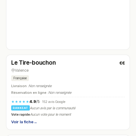
Fermé
(fermé aujourd'hui)
Le Tire-bouchon
€€
N° 4
Valence
Française
Livraison :
Non renseignée
Réservation en ligne :
Non renseignée
4.9
/5
★★★★★
· 152 avis Google
Aucun avis par la communauté
RANKEAT
Vote rapide
Aucun vote pour le moment
Voir la fiche
→
Fermé
(fermé aujourd'hui)