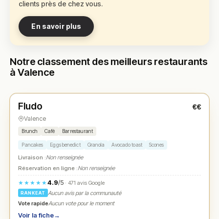
clients près de chez vous.
En savoir plus
Notre classement des meilleurs restaurants
à Valence
Fermé
(09:00 – 16:00)
Fludo
€€
N° 1
★
Valence
Brunch
Café
Bar restaurant
Pancakes
Eggs benedict
Granola
Avocado toast
Scones
Livraison :
Non renseignée
Réservation en ligne :
Non renseignée
4.9
/5
★★★★★
· 471 avis Google
Aucun avis par la communauté
RANKEAT
Vote rapide
Aucun vote pour le moment
Voir la fiche
→