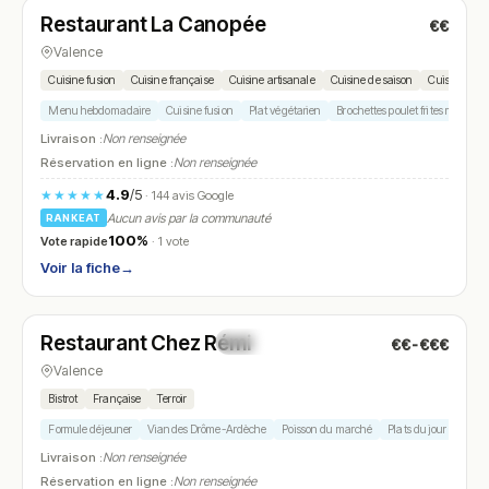
Restaurant La Canopée
€€
N° 5
Valence
Cuisine fusion
Cuisine française
Cuisine artisanale
Cuisine de saison
Cuisine inte
Menu hebdomadaire
Cuisine fusion
Plat végétarien
Brochettes poulet frites maison
Livraison :
Non renseignée
Réservation en ligne :
Non renseignée
4.9
/5
★★★★★
· 144 avis Google
Aucun avis par la communauté
RANKEAT
100%
Vote rapide
· 1 vote
Voir la fiche
→
Fermé
(fermé aujourd'hui)
Restaurant Chez Rémi
€€-€€€
N° 6
Valence
Bistrot
Française
Terroir
Formule déjeuner
Viandes Drôme-Ardèche
Poisson du marché
Plats du jour
Desse
Livraison :
Non renseignée
Réservation en ligne :
Non renseignée