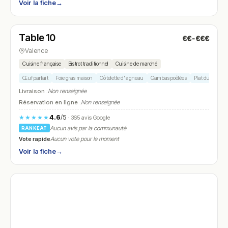
Voir la fiche
→
Fermé
(fermé aujourd'hui)
Table 10
€€-€€€
N° 28
Valence
Cuisine française
Bistrot traditionnel
Cuisine de marché
Œuf parfait
Foie gras maison
Côtelette d'agneau
Gambas poêlées
Plat du jour
Livraison :
Non renseignée
Réservation en ligne :
Non renseignée
4.6
/5
★★★★★
· 365 avis Google
Aucun avis par la communauté
RANKEAT
Vote rapide
Aucun vote pour le moment
Voir la fiche
→