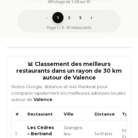
Affichage de 1–28 sur 61
‹
›
1
2
3
Page 1 / 3 · 61 restaurants
📊 Classement des meilleurs
restaurants dans un rayon de 30 km
autour de
Valence
Notes Google, distance et avis Rankeat pour
comparer rapidement les meilleures adresses locales
autour de
Valence
.
#
Restaurant
Ville
Distance
Type d
Les Cèdres
Granges-
Françai
1
– Bertrand
les-
14.91 km
Europ