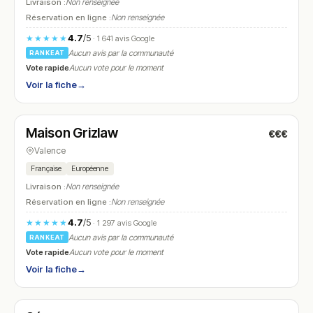
Livraison :
Non renseignée
Réservation en ligne :
Non renseignée
4.7
/5
★★★★★
· 1 641 avis Google
Aucun avis par la communauté
RANKEAT
Vote rapide
Aucun vote pour le moment
Voir la fiche
→
Fermé
(fermé aujourd'hui)
Maison Grizlaw
€€€
N° 12
Valence
Française
Européenne
Livraison :
Non renseignée
Réservation en ligne :
Non renseignée
4.7
/5
★★★★★
· 1 297 avis Google
Aucun avis par la communauté
RANKEAT
Vote rapide
Aucun vote pour le moment
Voir la fiche
→
Fermé
(11:00 – 14:30)