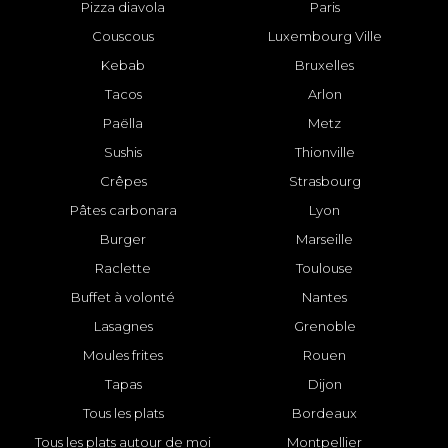
Pizza diavola
Paris
Couscous
Luxembourg Ville
Kebab
Bruxelles
Tacos
Arlon
Paëlla
Metz
Sushis
Thionville
Crêpes
Strasbourg
Pâtes carbonara
Lyon
Burger
Marseille
Raclette
Toulouse
Buffet à volonté
Nantes
Lasagnes
Grenoble
Moules frites
Rouen
Tapas
Dijon
Tous les plats
Bordeaux
Tous les plats autour de moi
Montpellier