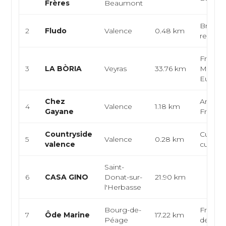
Frères
Beaumont
Brunch,
2
Fludo
Valence
0.48 km
restaur
Françai
3
LA BÒRIA
Veyras
33.76 km
Médite
Europ
Chez
Arméni
4
Valence
1.18 km
Gayane
Françai
Countryside
Cuisine
5
Valence
0.28 km
valence
curry, 
Saint-
6
CASA GINO
Donat-sur-
21.90 km
l'Herbasse
Bourg-de-
Françai
7
Ôde Marine
17.22 km
Péage
de mer