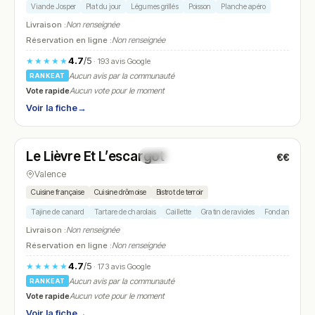
Viande Josper
Plat du jour
Légumes grillés
Poisson
Planche apéro
Livraison :
Non renseignée
Réservation en ligne :
Non renseignée
4.7
/5
★★★★★
· 193 avis Google
Aucun avis par la communauté
RANKEAT
Vote rapide
Aucun vote pour le moment
Voir la fiche
→
Fermé
(fermé aujourd'hui)
Le Lièvre Et L’escargot
€€
N° 17
Valence
Cuisine française
Cuisine drômoise
Bistrot de terroir
Tajine de canard
Tartare de charolais
Caillette
Gratin de ravioles
Fondant au cho
Livraison :
Non renseignée
Réservation en ligne :
Non renseignée
4.7
/5
★★★★★
· 173 avis Google
Aucun avis par la communauté
RANKEAT
Vote rapide
Aucun vote pour le moment
Voir la fiche
→