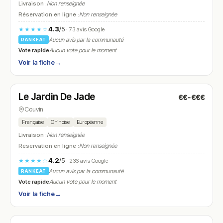
Livraison :
Non renseignée
Réservation en ligne :
Non renseignée
4.3
/5
★★★★☆
· 73 avis Google
Aucun avis par la communauté
RANKEAT
Vote rapide
Aucun vote pour le moment
Voir la fiche
→
Ouvert
(12:00 – 14:30, 18:00 – 22:30)
Le Jardin De Jade
€€-€€€
N° 19
Couvin
Française
Chinoise
Européenne
Livraison :
Non renseignée
Réservation en ligne :
Non renseignée
4.2
/5
★★★★☆
· 236 avis Google
Aucun avis par la communauté
RANKEAT
Vote rapide
Aucun vote pour le moment
Voir la fiche
→
Ouvert
(12:00 – 14:30, 18:30 – 21:00)