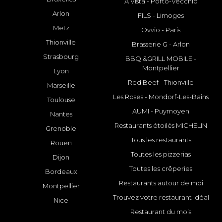
A Vista - Porto-Vecchio
Arlon
FILS - Limoges
Metz
Ovvio - Paris
Thionville
Brasserie G - Arlon
Strasbourg
BBQ &GRILL MOBILE -
Montpellier
Lyon
Red Beef - Thionville
Marseille
Les Roses - Mondorf-Les-Bains
Toulouse
AUMI - Puymoyen
Nantes
Restaurants étoilés MICHELIN
Grenoble
Tous les restaurants
Rouen
Toutes les pizzerias
Dijon
Toutes les crêperies
Bordeaux
Restaurants autour de moi
Montpellier
Trouvez votre restaurant idéal
Nice
Restaurant du mois