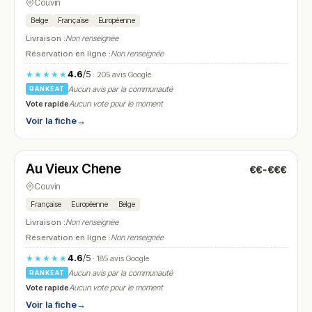
Couvin
Belge
Française
Européenne
Livraison :
Non renseignée
Réservation en ligne :
Non renseignée
4.6
/5
★★★★★
· 205 avis Google
Aucun avis par la communauté
RANKEAT
Vote rapide
Aucun vote pour le moment
Voir la fiche
→
Fermé
(18:30 – 20:30)
Au Vieux Chene
€€-€€€
N° 9
Couvin
Française
Européenne
Belge
Livraison :
Non renseignée
Réservation en ligne :
Non renseignée
4.6
/5
★★★★★
· 185 avis Google
Aucun avis par la communauté
RANKEAT
Vote rapide
Aucun vote pour le moment
Voir la fiche
→