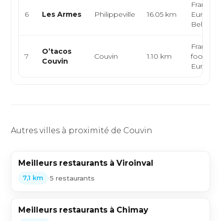
Français
6
Les Armes
Philippeville
16.05 km
Europée
Belge
Française
O’tacos
7
Couvin
1.10 km
food,
Couvin
Europé
Autres villes à proximité de Couvin
Meilleurs restaurants à Viroinval
•
5 restaurants
7,1 km
Meilleurs restaurants à Chimay