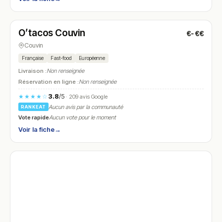
Ouvert
(11:00 – 23:00)
O’tacos Couvin
€-€€
N° 27
Couvin
Française
Fast-food
Européenne
Livraison :
Non renseignée
Réservation en ligne :
Non renseignée
3.8
/5
★★★★☆
· 209 avis Google
Aucun avis par la communauté
RANKEAT
Vote rapide
Aucun vote pour le moment
Voir la fiche
→