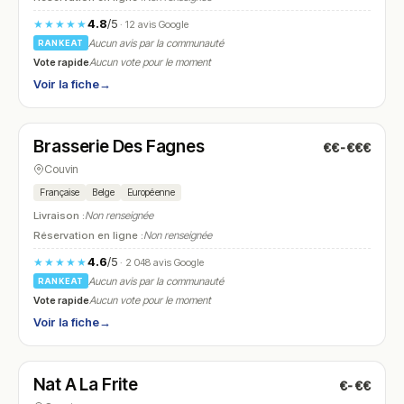
4.8
/5
★★★★★
· 12 avis Google
Aucun avis par la communauté
RANKEAT
Vote rapide
Aucun vote pour le moment
Voir la fiche
→
Ouvert
(10:00 – 23:00)
Brasserie Des Fagnes
€€-€€€
N° 7
Couvin
Française
Belge
Européenne
Livraison :
Non renseignée
Réservation en ligne :
Non renseignée
4.6
/5
★★★★★
· 2 048 avis Google
Aucun avis par la communauté
RANKEAT
Vote rapide
Aucun vote pour le moment
Voir la fiche
→
Ouvert
(11:30 – 14:00, 18:00 – 21:00)
Nat A La Frite
€-€€
N° 8