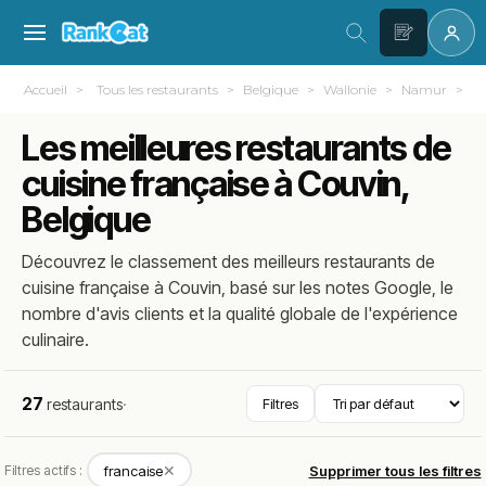
Accueil
Tous les restaurants
Belgique
Wallonie
Namur
C
Les meilleures restaurants de
cuisine française à Couvin,
Belgique
Découvrez le classement des meilleurs restaurants de
cuisine française à Couvin, basé sur les notes Google, le
nombre d'avis clients et la qualité globale de l'expérience
culinaire.
27
restaurants
·
Filtres
✕
Filtres actifs :
francaise
Supprimer tous les filtres