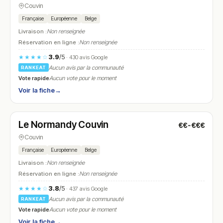
Couvin
Française
Européenne
Belge
Livraison :
Non renseignée
Réservation en ligne :
Non renseignée
3.9
/5
★★★★☆
· 430 avis Google
Aucun avis par la communauté
RANKEAT
Vote rapide
Aucun vote pour le moment
Voir la fiche
→
Ouvert
(09:30 – 21:30)
Le Normandy Couvin
€€-€€€
N° 26
Couvin
Française
Européenne
Belge
Livraison :
Non renseignée
Réservation en ligne :
Non renseignée
3.8
/5
★★★★☆
· 437 avis Google
Aucun avis par la communauté
RANKEAT
Vote rapide
Aucun vote pour le moment
Voir la fiche
→