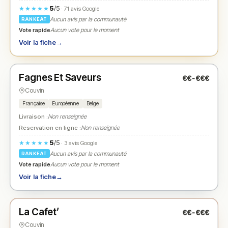
5
/5
★★★★★
· 71 avis Google
Aucun avis par la communauté
RANKEAT
Vote rapide
Aucun vote pour le moment
Voir la fiche
→
Fermé
Fagnes Et Saveurs
€€-€€€
N° 2
★
Couvin
Française
Européenne
Belge
Livraison :
Non renseignée
Réservation en ligne :
Non renseignée
5
/5
★★★★★
· 3 avis Google
Aucun avis par la communauté
RANKEAT
Vote rapide
Aucun vote pour le moment
Voir la fiche
→
Ouvert
(09:00 – 17:00)
La Cafet’
€€-€€€
N° 3
★
Couvin