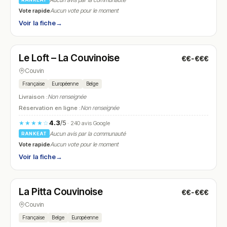
Aucun avis par la communauté
Vote rapide
Aucun vote pour le moment
Voir la fiche
→
Ouvert
(09:00 – 22:00)
Le Loft – La Couvinoise
€€-€€€
N° 17
Couvin
Française
Européenne
Belge
Livraison :
Non renseignée
Réservation en ligne :
Non renseignée
4.3
/5
★★★★☆
· 240 avis Google
Aucun avis par la communauté
RANKEAT
Vote rapide
Aucun vote pour le moment
Voir la fiche
→
Ouvert
(12:00 – 13:45, 18:00 – 21:45)
La Pitta Couvinoise
€€-€€€
N° 18
Couvin
Française
Belge
Européenne