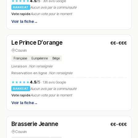
4.5
/5
★★★★★
· 391 avis Google
Aucun avis par la communauté
RANKEAT
Vote rapide
Aucun vote pour le moment
Voir la fiche
→
Ouvert
(10:30 – 22:00)
Le Prince D’orange
€€-€€€
N° 12
Couvin
Française
Européenne
Belge
Livraison :
Non renseignée
Réservation en ligne :
Non renseignée
4.5
/5
★★★★★
· 136 avis Google
Aucun avis par la communauté
RANKEAT
Vote rapide
Aucun vote pour le moment
Voir la fiche
→
Ouvert
(11:45 – 14:00, 18:30 – 21:30)
Brasserie Jeanne
€€-€€€
N° 13
Couvin