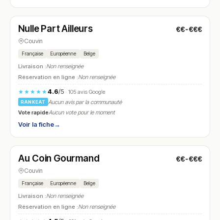
Ouvert
(12:00 – 20:30)
Nulle Part Ailleurs
€€-€€€
N° 10
Couvin
Française
Européenne
Belge
Livraison :
Non renseignée
Réservation en ligne :
Non renseignée
4.6
/5
★★★★★
· 105 avis Google
Aucun avis par la communauté
RANKEAT
Vote rapide
Aucun vote pour le moment
Voir la fiche
→
Ouvert
(11:00 – 14:00, 18:00 – 22:00)
Au Coin Gourmand
€€-€€€
N° 11
Couvin
Française
Européenne
Belge
Livraison :
Non renseignée
Réservation en ligne :
Non renseignée