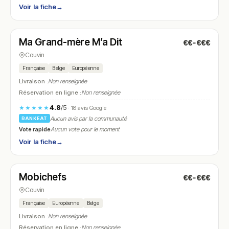
Voir la fiche
→
Ouvert
(10:00 – 17:00)
Ma Grand-mère M’a Dit
€€-€€€
N° 5
Couvin
Française
Belge
Européenne
Livraison :
Non renseignée
Réservation en ligne :
Non renseignée
4.8
/5
★★★★★
· 18 avis Google
Aucun avis par la communauté
RANKEAT
Vote rapide
Aucun vote pour le moment
Voir la fiche
→
Ouvert
(09:00 – 18:00)
Mobichefs
€€-€€€
N° 6
Couvin
Française
Européenne
Belge
Livraison :
Non renseignée
Réservation en ligne :
Non renseignée