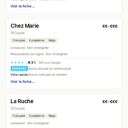
Voir la fiche
→
Ouvert
(11:45 – 14:00, 18:00 – 21:00)
Chez Marie
€€-€€€
N° 22
Couvin
Française
Européenne
Belge
Livraison :
Non renseignée
Réservation en ligne :
Non renseignée
4.1
/5
★★★★☆
· 595 avis Google
Aucun avis par la communauté
RANKEAT
Vote rapide
Aucun vote pour le moment
Voir la fiche
→
Ouvert
(10:30 – 23:00)
La Ruche
€€-€€€
N° 23
Couvin
Française
Européenne
Belge
Livraison :
Non renseignée