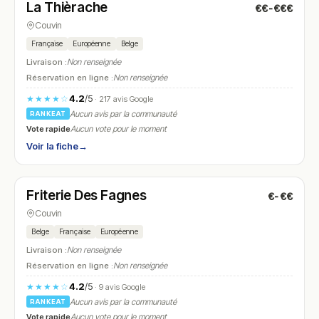
La Thièrache
€€-€€€
N° 20
Couvin
Française
Européenne
Belge
Livraison :
Non renseignée
Réservation en ligne :
Non renseignée
4.2
/5
★★★★☆
· 217 avis Google
Aucun avis par la communauté
RANKEAT
Vote rapide
Aucun vote pour le moment
Voir la fiche
→
Ouvert
(11:30 – 14:00, 17:30 – 22:00)
Friterie Des Fagnes
€-€€
N° 21
Couvin
Belge
Française
Européenne
Livraison :
Non renseignée
Réservation en ligne :
Non renseignée
4.2
/5
★★★★☆
· 9 avis Google
Aucun avis par la communauté
RANKEAT
Vote rapide
Aucun vote pour le moment