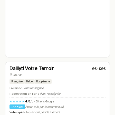
Ouvert
(10:00 – 19:00)
Daillyti Votre Terroir
€€-€€€
N° 4
Couvin
Française
Belge
Européenne
Livraison :
Non renseignée
Réservation en ligne :
Non renseignée
4.8
/5
★★★★★
· 30 avis Google
Aucun avis par la communauté
RANKEAT
Vote rapide
Aucun vote pour le moment