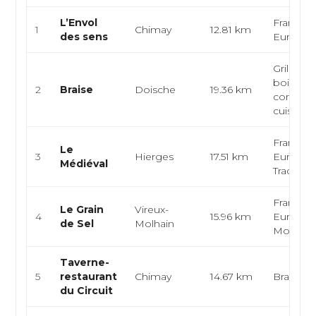
L’Envol
Français
1
Chimay
12.81 km
des sens
Europé
Grill au 
bois, cui
2
Braise
Doische
19.36 km
contemp
cuisine fr.
Français
Le
3
Hierges
17.51 km
Europée
Médiéval
Tradition
Français
Le Grain
Vireux-
4
15.96 km
Europée
de Sel
Molhain
Modern
Taverne-
5
restaurant
Chimay
14.67 km
Brasseri
du Circuit