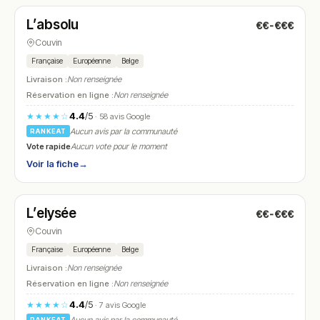
L’absolu
€€-€€€
N° 15
Couvin
Française
Européenne
Belge
Livraison :
Non renseignée
Réservation en ligne :
Non renseignée
4.4
/5
★★★★☆
· 58 avis Google
Aucun avis par la communauté
RANKEAT
Vote rapide
Aucun vote pour le moment
Voir la fiche
→
Fermé
L’elysée
€€-€€€
N° 16
Couvin
Française
Européenne
Belge
Livraison :
Non renseignée
Réservation en ligne :
Non renseignée
4.4
/5
★★★★☆
· 7 avis Google
RANKEAT