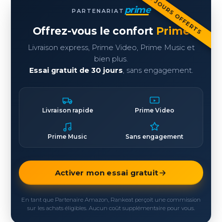
30 JOURS OFFERTS
prime
PARTENARIAT
Offrez-vous le confort
Prime
Livraison express, Prime Video, Prime Music et
bien plus.
Essai gratuit de 30 jours
, sans engagement.
Livraison rapide
Prime Video
Prime Music
Sans engagement
Activer mon essai gratuit
En tant que Partenaire Amazon, Rankeat perçoit une commission
sur les achats éligibles. Aucun coût supplémentaire pour vous.