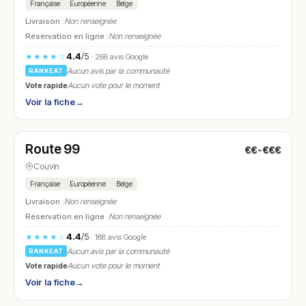
Française
Européenne
Belge
Livraison :
Non renseignée
Réservation en ligne :
Non renseignée
4.4
/5
★★★★☆
· 266 avis Google
Aucun avis par la communauté
RANKEAT
Vote rapide
Aucun vote pour le moment
Voir la fiche
→
Ouvert
(11:30 – 14:30, 18:00 – 22:00)
Route 99
€€-€€€
N° 14
Couvin
Française
Européenne
Belge
Livraison :
Non renseignée
Réservation en ligne :
Non renseignée
4.4
/5
★★★★☆
· 188 avis Google
Aucun avis par la communauté
RANKEAT
Vote rapide
Aucun vote pour le moment
Voir la fiche
→
Ouvert
(11:30 – 23:00)