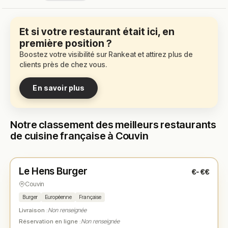
Et si votre restaurant était ici, en
première position ?
Boostez votre visibilité sur Rankeat et attirez plus de
clients près de chez vous.
En savoir plus
Notre classement des meilleurs restaurants
de cuisine française à Couvin
Fermé
(18:00 – 21:00)
Le Hens Burger
€-€€
N° 1
★
Couvin
Burger
Européenne
Française
Livraison :
Non renseignée
Réservation en ligne :
Non renseignée