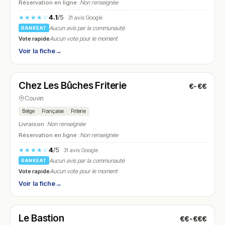
Réservation en ligne :
Non renseignée
4.1
/5
★★★★☆
· 31 avis Google
Aucun avis par la communauté
RANKEAT
Vote rapide
Aucun vote pour le moment
Voir la fiche
→
Ouvert
(11:30 – 13:30, 18:00 – 21:30)
Chez Les Bûches Friterie
€-€€
N° 24
Couvin
Belge
Française
Friterie
Livraison :
Non renseignée
Réservation en ligne :
Non renseignée
4
/5
★★★★☆
· 31 avis Google
Aucun avis par la communauté
RANKEAT
Vote rapide
Aucun vote pour le moment
Voir la fiche
→
Ouvert
(11:30 – 14:30, 18:00 – 22:30)
Le Bastion
€€-€€€
N° 25