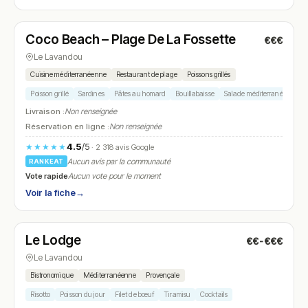
Fermé
(10:30 – 17:00)
Coco Beach – Plage De La Fossette
€€€
N° 11
Le Lavandou
Cuisine méditerranéenne
Restaurant de plage
Poissons grillés
Poisson grillé
Sardines
Pâtes au homard
Bouillabaisse
Salade méditerranéenne
Livraison :
Non renseignée
Réservation en ligne :
Non renseignée
4.5
/5
★★★★★
· 2 318 avis Google
Aucun avis par la communauté
RANKEAT
Vote rapide
Aucun vote pour le moment
Voir la fiche
→
Fermé
(12:00 – 13:45, 19:00 – 21:30)
Le Lodge
€€-€€€
N° 12
Le Lavandou
Bistronomique
Méditerranéenne
Provençale
Risotto
Poisson du jour
Filet de bœuf
Tiramisu
Cocktails