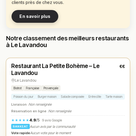
clients près de chez vous.
En savoir plus
Notre classement des meilleurs restaurants
à Le Lavandou
Fermé
(19:00 – 22:00)
Restaurant La Petite Bohème – Le
€€
N° 1
★
Lavandou
Le Lavandou
Bistrot
Française
Provençale
Poisson du jour
Burger maison
Salade composée
Entrecôte
Tarte maison
Livraison :
Non renseignée
Réservation en ligne :
Non renseignée
4.9
/5
★★★★★
· 9 avis Google
Aucun avis par la communauté
RANKEAT
Vote rapide
Aucun vote pour le moment