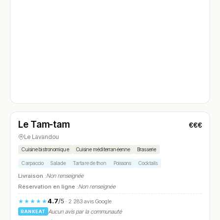
Fermé
(12:00 – 13:45, 19:00 – 21:30)
Le Tam-tam
€€€
N° 4
Le Lavandou
Cuisine bistronomique
Cuisine méditerranéenne
Brasserie
Carpaccio
Salade
Tartare de thon
Poissons
Cocktails
Livraison :
Non renseignée
Réservation en ligne :
Non renseignée
4.7
/5
★★★★★
· 2 283 avis Google
Aucun avis par la communauté
RANKEAT