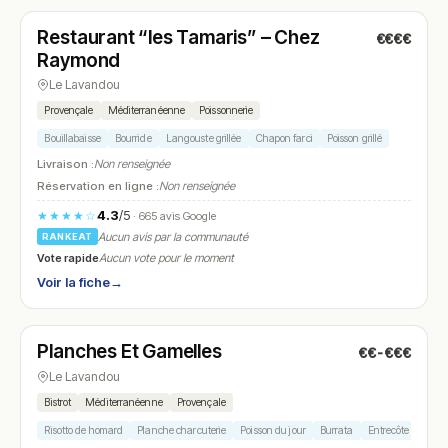
Restaurant “les Tamaris” – Chez
€€€€
N° 14
Raymond
Le Lavandou
Provençale
Méditerranéenne
Poissonnerie
Bouillabaisse
Bourride
Langouste grillée
Chapon farci
Poisson grillé
Livraison :
Non renseignée
Réservation en ligne :
Non renseignée
4.3
/5
★★★★☆
· 665 avis Google
Aucun avis par la communauté
RANKEAT
Vote rapide
Aucun vote pour le moment
Voir la fiche
→
Fermé
(12:00 – 15:30, 19:00 – 21:30)
Planches Et Gamelles
€€-€€€
N° 15
Le Lavandou
Bistrot
Méditerranéenne
Provençale
Risotto de homard
Planche charcuterie
Poisson du jour
Burrata
Entrecôte