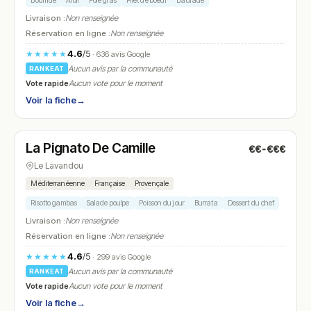
Bourride
Aioli
Foie gras
Filet de boeuf
Daurade
Livraison :
Non renseignée
Réservation en ligne :
Non renseignée
4.6
/5
★★★★★
· 636 avis Google
Aucun avis par la communauté
RANKEAT
Vote rapide
Aucun vote pour le moment
Voir la fiche
→
Fermé
(12:00 – 14:00, 19:00 – 22:00)
La Pignato De Camille
€€-€€€
N° 10
Le Lavandou
Méditerranéenne
Française
Provençale
Risotto gambas
Salade poulpe
Poisson du jour
Burrata
Dessert du chef
Livraison :
Non renseignée
Réservation en ligne :
Non renseignée
4.6
/5
★★★★★
· 299 avis Google
Aucun avis par la communauté
RANKEAT
Vote rapide
Aucun vote pour le moment
Voir la fiche
→