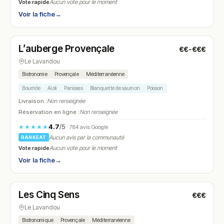
Vote rapide
Aucun vote pour le moment
Voir la fiche
→
Fermé
(12:00 – 13:00, 18:45 – 20:30)
L’auberge Provençale
€€-€€€
N° 5
Le Lavandou
Bistronomie
Provençale
Méditerranéenne
Bourride
Aïoli
Panisses
Blanquette de saumon
Poisson
Livraison :
Non renseignée
Réservation en ligne :
Non renseignée
4.7
/5
★★★★★
· 784 avis Google
Aucun avis par la communauté
RANKEAT
Vote rapide
Aucun vote pour le moment
Voir la fiche
→
Fermé
(11:30 – 13:00, 18:00 – 21:30)
Les Cinq Sens
€€€
N° 6
Le Lavandou
Bistronomique
Provençale
Méditerranéenne