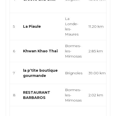
cu
mé
La
Londe-
Cr
5
La Piaule
11.20 km
les-
R
Maures
Bormes-
Th
6
Khwan Khao Thaï
les-
2.85 km
tr
Mimosas
Tr
la p’tite boutique
7
Brignoles
39.00 km
mé
gourmande
ca
Bormes-
RESTAURANT
Tu
8
les-
2.02 km
BARBAROS
gr
Mimosas
Sn