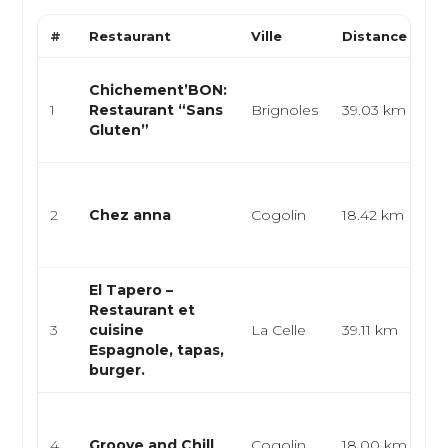
#
Restaurant
Ville
Distance
T
Cu
Chichement’BON:
gl
1
Restaurant “Sans
Brignoles
39.03 km
pr
Gluten”
re
Cu
sp
2
Chez anna
Cogolin
18.42 km
sé
cu
El Tapero –
Cu
Restaurant et
es
3
cuisine
La Celle
39.11 km
ba
Espagnole, tapas,
bu
burger.
Ba
re
4
Groove and Chill
Cogolin
18.00 km