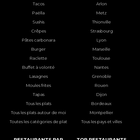
Tacos
Arlon
Paëlla
Metz
Sushis
Thionville
Crêpes
Strasbourg
Pâtes carbonara
Lyon
Burger
Marseille
Raclette
Toulouse
Buffet à volonté
Nantes
Lasagnes
Grenoble
Moules frites
Rouen
Tapas
Dijon
Tous les plats
Bordeaux
Tous les plats autour de moi
Montpellier
Toutes les catégories de plat
Tous les pays et villes
RESTAURANTS PAR
TOP RESTAURANTS