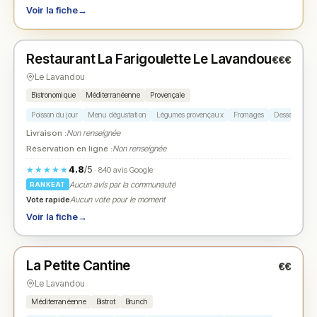
Voir la fiche
→
Fermé
(12:00 – 13:00, 19:00 – 21:00)
Restaurant La Farigoulette Le Lavandou
€€€
N° 2
★
Le Lavandou
Bistronomique
Méditerranéenne
Provençale
Poisson du jour
Menu dégustation
Légumes provençaux
Fromages
Desserts
Livraison :
Non renseignée
Réservation en ligne :
Non renseignée
4.8
/5
★★★★★
· 840 avis Google
Aucun avis par la communauté
RANKEAT
Vote rapide
Aucun vote pour le moment
Voir la fiche
→
Fermé
(fermé aujourd'hui)
La Petite Cantine
€€
N° 3
★
Le Lavandou
Méditerranéenne
Bistrot
Brunch