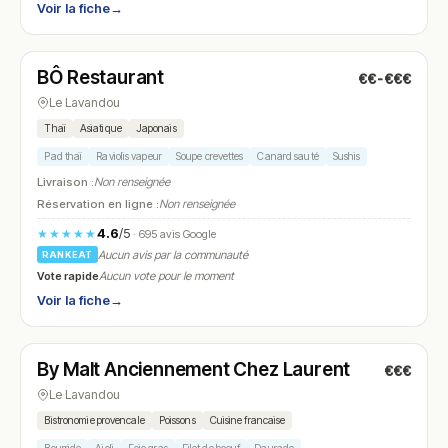
Voir la fiche
→
Fermé
(12:00 – 13:30, 19:00 – 21:30)
BÔ Restaurant
€€-€€€
N° 8
Le Lavandou
Thaï
Asiatique
Japonais
Pad thaï
Raviolis vapeur
Soupe crevettes
Canard sauté
Sushis
Livraison :
Non renseignée
Réservation en ligne :
Non renseignée
4.6
/5
★★★★★
· 695 avis Google
Aucun avis par la communauté
RANKEAT
Vote rapide
Aucun vote pour le moment
Voir la fiche
→
Fermé
(12:00 – 14:00)
By Malt Anciennement Chez Laurent
€€€
N° 9
Le Lavandou
Bistronomie provencale
Poissons
Cuisine francaise