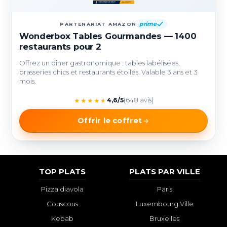
prime
PARTENARIAT AMAZON
Wonderbox Tables Gourmandes — 1400
restaurants pour 2
Offrez un dîner gastronomique : tables labélisées,
brasseries chics et restaurants étoilés. Valable 3 ans et 3
mois.
★
★
★
★
★
4,6/5
(648 avis)
Offrir le coffret
TOP PLATS
PLATS PAR VILLE
Pizza diavola
Paris
Couscous
Luxembourg Ville
Kebab
Bruxelles