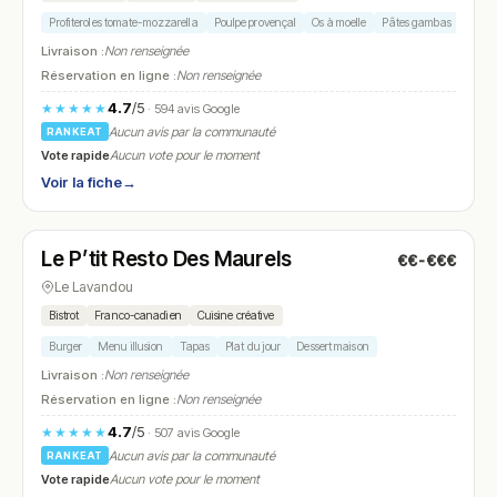
Profiteroles tomate-mozzarella
Poulpe provençal
Os à moelle
Pâtes gambas
Daube
Livraison :
Non renseignée
Réservation en ligne :
Non renseignée
4.7
/5
★★★★★
· 594 avis Google
Aucun avis par la communauté
RANKEAT
Vote rapide
Aucun vote pour le moment
Voir la fiche
→
Fermé
(12:00 – 14:30)
Le P’tit Resto Des Maurels
€€-€€€
N° 7
Le Lavandou
Bistrot
Franco-canadien
Cuisine créative
Burger
Menu illusion
Tapas
Plat du jour
Dessert maison
Livraison :
Non renseignée
Réservation en ligne :
Non renseignée
4.7
/5
★★★★★
· 507 avis Google
Aucun avis par la communauté
RANKEAT
Vote rapide
Aucun vote pour le moment