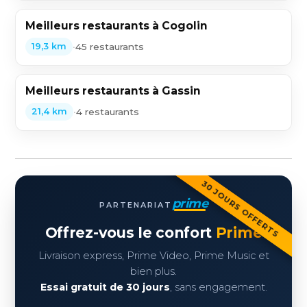
Meilleurs restaurants à Cogolin
•
45 restaurants
19,3 km
Meilleurs restaurants à Gassin
•
4 restaurants
21,4 km
30 JOURS OFFERTS
prime
PARTENARIAT
Offrez-vous le confort
Prime
Livraison express, Prime Video, Prime Music et
bien plus.
Essai gratuit de 30 jours
, sans engagement.