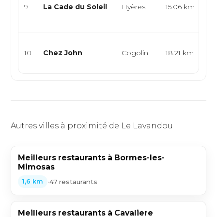
cu
9
La Cade du Soleil
Hyères
15.06 km
mé
st
Bi
10
Chez John
Cogolin
18.21 km
cu
br
Autres villes à proximité de Le Lavandou
Meilleurs restaurants à Bormes-les-
Mimosas
•
47 restaurants
1,6 km
Meilleurs restaurants à Cavaliere