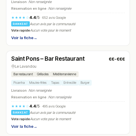
Livraison :
Non renseignée
Réservation en ligne :
Non renseignée
4.4
/5
★★★★☆
· 652 avis Google
Aucun avis par la communauté
RANKEAT
Vote rapide
Aucun vote pour le moment
Voir la fiche
→
Fermé
(19:00 – 01:00)
Saint Pons – Bar Restaurant
€€-€€€
N° 13
Le Lavandou
Bar restaurant
Grillades
Méditerranéenne
Picanha
Moules-frites
Tapas
Entrecôte
Burger
Livraison :
Non renseignée
Réservation en ligne :
Non renseignée
4.4
/5
★★★★☆
· 495 avis Google
Aucun avis par la communauté
RANKEAT
Vote rapide
Aucun vote pour le moment
Voir la fiche
→
Fermé
(12:00 – 14:00, 19:00 – 22:00)