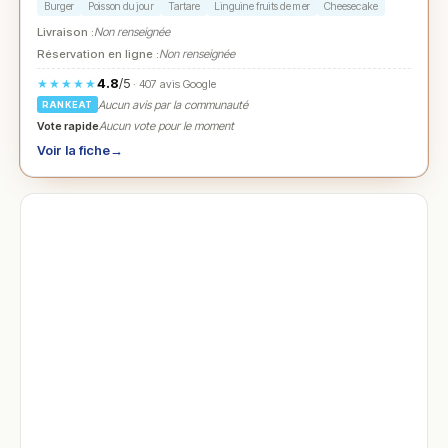
Burger
Poisson du jour
Tartare
Linguine fruits de mer
Cheesecake
Livraison :
Non renseignée
Réservation en ligne :
Non renseignée
4.8
/5
★★★★★
· 407 avis Google
Aucun avis par la communauté
RANKEAT
Vote rapide
Aucun vote pour le moment
Voir la fiche
→