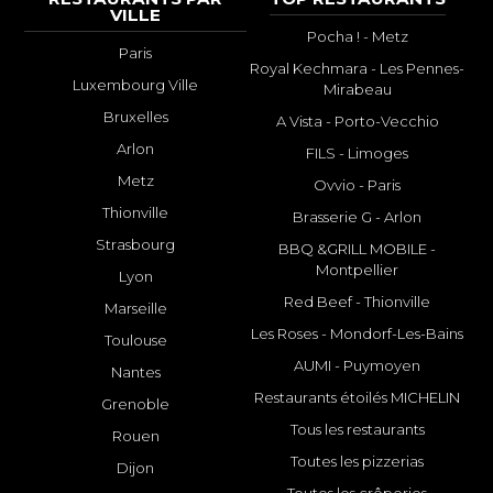
VILLE
Pocha ! - Metz
Paris
Royal Kechmara - Les Pennes-
Luxembourg Ville
Mirabeau
Bruxelles
A Vista - Porto-Vecchio
Arlon
FILS - Limoges
Metz
Ovvio - Paris
Thionville
Brasserie G - Arlon
Strasbourg
BBQ &GRILL MOBILE -
Montpellier
Lyon
Red Beef - Thionville
Marseille
Les Roses - Mondorf-Les-Bains
Toulouse
AUMI - Puymoyen
Nantes
Restaurants étoilés MICHELIN
Grenoble
Tous les restaurants
Rouen
Toutes les pizzerias
Dijon