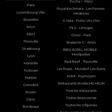
Pocha ! - Metz
Paris
Royal Kechmara - Les Pennes-
Luxembourg Ville
Mirabeau
Bruxelles
A Vista - Porto-Vecchio
Arlon
FILS - Limoges
Metz
Ovvio - Paris
Thionville
Brasserie G - Arlon
Strasbourg
BBQ &GRILL MOBILE -
Montpellier
Lyon
Red Beef - Thionville
Marseille
Les Roses - Mondorf-Les-Bains
Toulouse
AUMI - Puymoyen
Nantes
Restaurants étoilés MICHELIN
Grenoble
Tous les restaurants
Rouen
Toutes les pizzerias
Dijon
Toutes les crêperies
Bordeaux