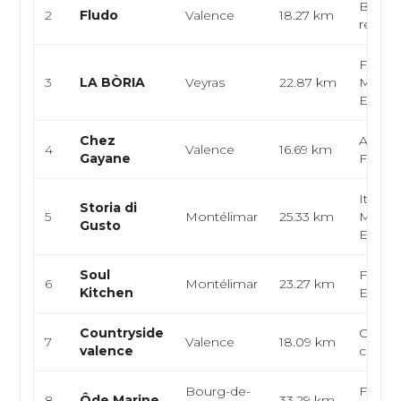
Brunch
2
Fludo
Valence
18.27 km
restau
França
3
LA BÒRIA
Veyras
22.87 km
Médite
Europ
Chez
Armén
4
Valence
16.69 km
Gayane
França
Italien
Storia di
5
Montélimar
25.33 km
Médite
Gusto
Europ
Soul
França
6
Montélimar
23.27 km
Kitchen
Europ
Countryside
Cuisin
7
Valence
18.09 km
valence
curry,
Bourg-de-
Françai
8
Ôde Marine
33.29 km