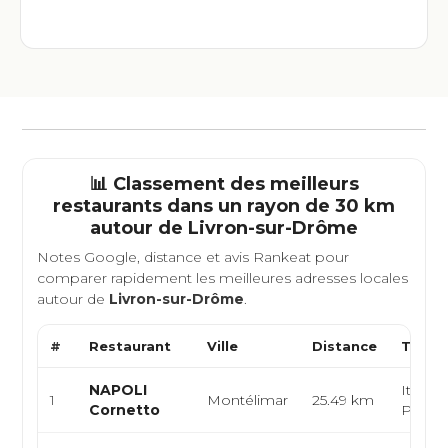
📊 Classement des meilleurs
restaurants dans un rayon de 30 km
autour de
Livron-sur-Drôme
Notes Google, distance et avis Rankeat pour
comparer rapidement les meilleures adresses locales
autour de
Livron-sur-Drôme
.
#
Restaurant
Ville
Distance
Type 
NAPOLI
Italien
1
Montélimar
25.49 km
Cornetto
Pâtisse