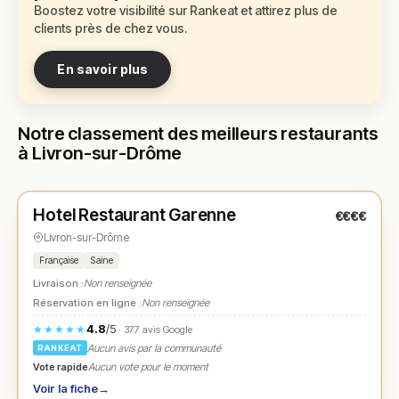
Boostez votre visibilité sur Rankeat et attirez plus de
clients près de chez vous.
En savoir plus
Notre classement des meilleurs restaurants
à Livron-sur-Drôme
Ouvert
(08:00 – 23:00)
Hotel Restaurant Garenne
€€€€
N° 1
★
Livron-sur-Drôme
Française
Saine
Livraison :
Non renseignée
Réservation en ligne :
Non renseignée
4.8
/5
★★★★★
· 377 avis Google
Aucun avis par la communauté
RANKEAT
Vote rapide
Aucun vote pour le moment
Voir la fiche
→