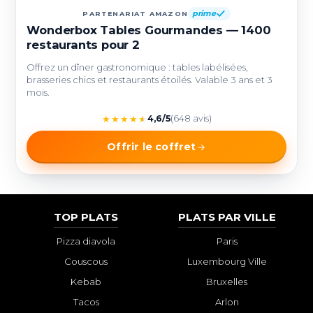
prime
PARTENARIAT AMAZON
Wonderbox Tables Gourmandes — 1400
restaurants pour 2
Offrez un dîner gastronomique : tables labélisées,
brasseries chics et restaurants étoilés. Valable 3 ans et 3
mois.
★
★
★
★
★
4,6/5
(648 avis)
Offrir le coffret
TOP PLATS
PLATS PAR VILLE
Pizza diavola
Paris
Couscous
Luxembourg Ville
Kebab
Bruxelles
Tacos
Arlon