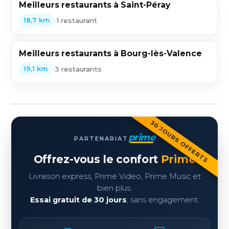
Meilleurs restaurants à Saint-Péray
•
1 restaurant
18,7 km
Meilleurs restaurants à Bourg-lès-Valence
•
3 restaurants
19,1 km
30 JOURS OFFERTS
prime
PARTENARIAT
Offrez-vous le confort
Prime
Livraison express, Prime Video, Prime Music et
bien plus.
Essai gratuit de 30 jours
, sans engagement.