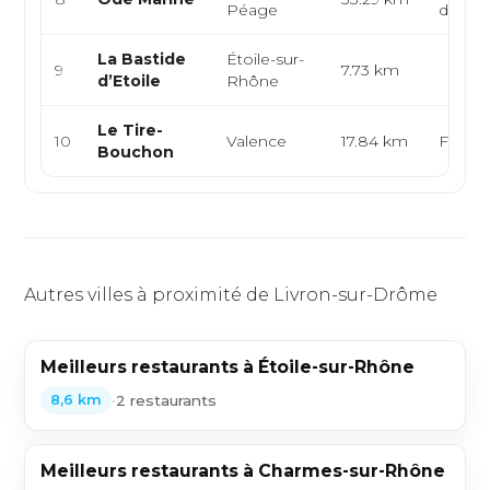
Péage
de me
La Bastide
Étoile-sur-
9
7.73 km
d’Etoile
Rhône
Le Tire-
10
Valence
17.84 km
França
Bouchon
Autres villes à proximité de Livron-sur-Drôme
Meilleurs restaurants à Étoile-sur-Rhône
•
2 restaurants
8,6 km
Meilleurs restaurants à Charmes-sur-Rhône