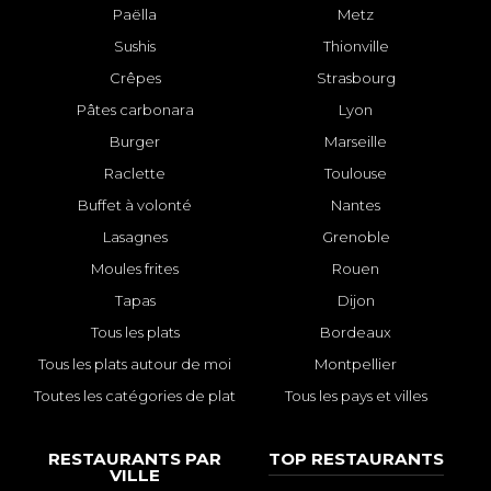
Paëlla
Metz
Sushis
Thionville
Crêpes
Strasbourg
Pâtes carbonara
Lyon
Burger
Marseille
Raclette
Toulouse
Buffet à volonté
Nantes
Lasagnes
Grenoble
Moules frites
Rouen
Tapas
Dijon
Tous les plats
Bordeaux
Tous les plats autour de moi
Montpellier
Toutes les catégories de plat
Tous les pays et villes
RESTAURANTS PAR
TOP RESTAURANTS
VILLE