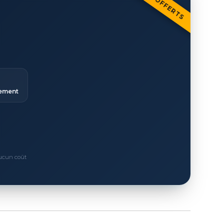
ement
Aucun coût