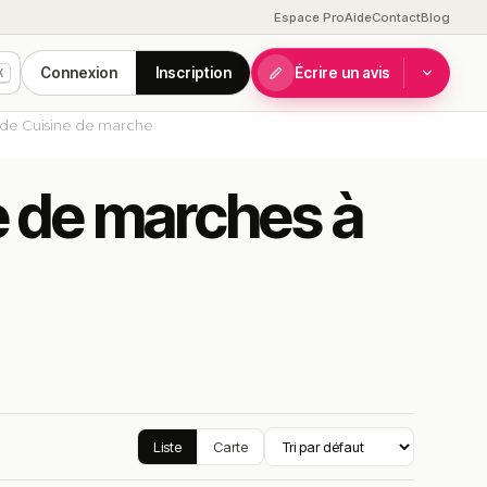
Espace Pro
Aide
Contact
Blog
Connexion
Inscription
Écrire un avis
K
 de Cuisine de marche
ne de marches à
Liste
Carte