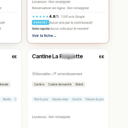
Livraison :
Non renseignée
e
Réservation en ligne :
Non renseignée
4.8
/5
★★★★★
· 1 041 avis Google
auté
Aucun avis par la communauté
RANKEAT
Vote rapide
t
Aucun vote pour le moment
Voir la fiche
→
Ouvert
(12:00 – 15:00, 19:00 – 23:00)
Cantine La Roquette
€€
€€
N° 5
Marseille
—
7ᵉ arrondissement
dionale
Cantine
Cuisine de marché
Bistrot
Risotto
Crème brûlée
Plat du jour
Salade césar
Quiche
Poisson du jour
Cheesecake
Livraison :
Non renseignée