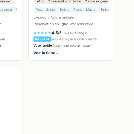
erraneen
Bistrot
Cuisine méditerranéenne
Cuisine française
de saison
Vins naturels
Poisson du jour
Dessert chocolat
Tartare
Risotto
Magret
Tarte au citron
Livraison :
Non renseignée
e
Réservation en ligne :
Non renseignée
4.5
/5
★★★★★
· 674 avis Google
auté
Aucun avis par la communauté
RANKEAT
Vote rapide
t
Aucun vote pour le moment
Voir la fiche
→