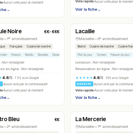
Vote rapide
Aucun vote pour le momen
de
Aucun vote pour le moment
Voir la fiche
→
iche
→
t
Ouvert
(19:00 – 23:00)
(19:30 – 21:30)
ule Noire
Lacaille
€€-€€€
N° 10
le
—
1ᵉʳ arrondissement
Marseille
—
6ᵉ arrondissement
ique
Française
Cuisine de marché
Bistrot
Cuisine de marché
Cuisine fra
rmière
Poisson
Risotto
Ravioles
Dessert chocolat
Plat du jour
Tartare
Poisson du jour
 :
Non renseignée
Livraison :
Non renseignée
on en ligne :
Non renseignée
Réservation en ligne :
Non renseigné
4.6
/5
4.6
/5
★
★★★★★
· 1 112 avis Google
· 555 avis Google
Aucun avis par la communauté
Aucun avis par la commun
T
RANKEAT
de
Vote rapide
Aucun vote pour le moment
Aucun vote pour le momen
iche
→
Voir la fiche
→
é
Ouvert
(08:30 – 15:30)
(19:15 – 22:00)
tro Bleu
La Mercerie
€€
N° 13
le
—
2ᵉ arrondissement
Marseille
—
1ᵉʳ arrondissement