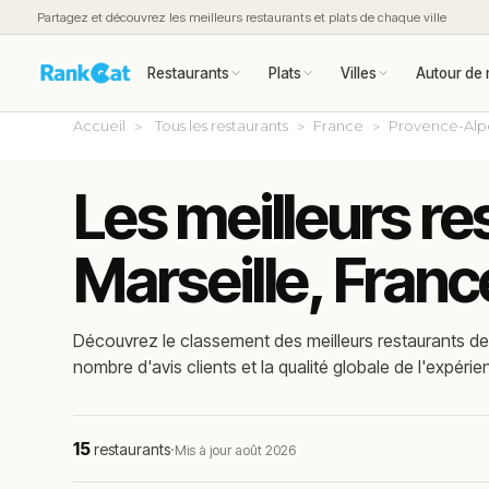
Partagez et découvrez les meilleurs restaurants et plats de chaque ville
Restaurants
Plats
Villes
Autour de 
Accueil
Tous les restaurants
France
Provence-Alp
Les meilleurs re
Marseille, Franc
Découvrez le classement des meilleurs restaurants de 
nombre d'avis clients et la qualité globale de l'expérie
15
restaurants
·
Mis à jour août 2026