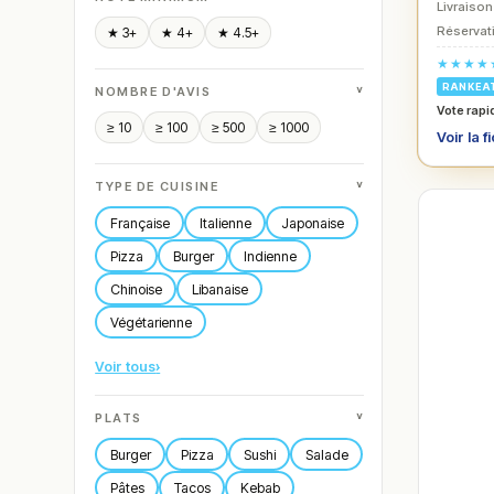
Livraison
Réservati
★ 3+
★ 4+
★ 4.5+
★★★★
RANKEA
˅
NOMBRE D'AVIS
Vote rapi
≥ 10
≥ 100
≥ 500
≥ 1000
Voir la f
˅
TYPE DE CUISINE
Française
Italienne
Japonaise
Pizza
Burger
Indienne
Chinoise
Libanaise
Végétarienne
Voir tous
›
˅
PLATS
Burger
Pizza
Sushi
Salade
Pâtes
Tacos
Kebab