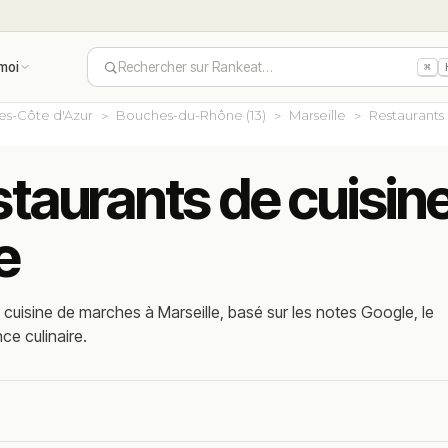
moi
Rechercher sur Rankeat…
⌘
es-Côte d'Azur
Bouches-du-Rhône (13)
Marseille
Restaurants
staurants de cuisi
e
cuisine de marches à Marseille, basé sur les notes Google, le
nce culinaire.