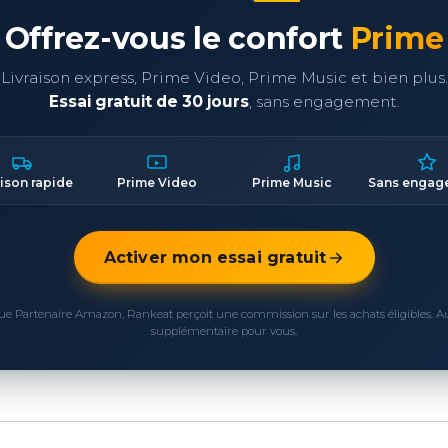
Offrez-vous le confort
Prime
Livraison express, Prime Video, Prime Music et bien plus.
Essai gratuit de 30 jours
, sans engagement.
aison rapide
Prime Video
Prime Music
Sans engag
Activer mon essai gratuit
ue Partenaire Amazon, Rankeat perçoit une commission sur les achats éligibles. 
supplémentaire pour vous.