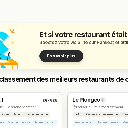
Et si votre restaurant était
Boostez votre visibilité sur Rankeat et att
En savoir plus
classement des meilleurs restaurants de c
t
Ouvert
(12:00 – 14:00, 19:30 – 21:30)
(12:00 – 15:00, 19:30 – 21:45)
ul
Le Plongeon
€€-€€€
1
N° 2
★
le
—
6ᵉ arrondissement
Marseille
—
2ᵉ arrondissement
ancaise
Bistrot
Cuisine de marche
Bistrot
Cuisine méditerranéenne
Cuis
jour
Viande
Poisson
Entree maison
Dessert maison
Poisson du jour
Tartare
Risotto
Pan