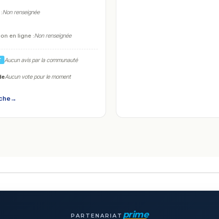
 :
Non renseignée
on en ligne :
Non renseignée
Aucun avis par la communauté
T
de
Aucun vote pour le moment
iche
→
prime
PARTENARIAT