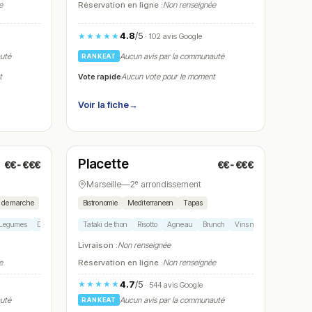
e
Réservation en ligne :
Non renseignée
4.8
/5
★★★★★
· 102 avis Google
auté
Aucun avis par la communauté
RANKEAT
Vote rapide
t
Aucun vote pour le moment
Voir la fiche
→
Ouvert
(10:00 – 00:00)
Placette
€€-€€€
€€-€€€
N° 8
Marseille
—
2ᵉ arrondissement
e de marche
Bistronomie
Mediterraneen
Tapas
Legumes
Dessert maison
Tataki de thon
Risotto
Agneau
Brunch
Vins naturels
Livraison :
Non renseignée
e
Réservation en ligne :
Non renseignée
4.7
/5
★★★★★
· 544 avis Google
auté
Aucun avis par la communauté
RANKEAT