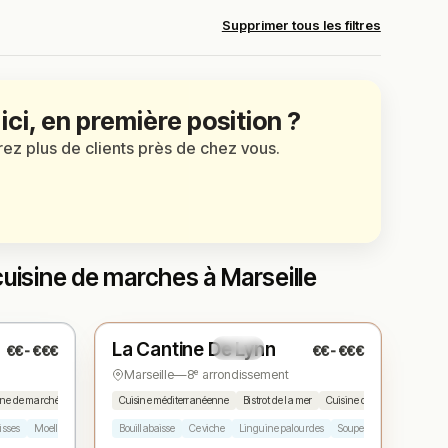
Supprimer tous les filtres
 ici, en première position ?
irez plus de clients près de chez vous.
uisine de marches à Marseille
Ouvert
(09:30 – 22:00)
La Cantine De Lynn
€€-€€€
€€-€€€
N° 3
★
Marseille
—
8ᵉ arrondissement
ine de marché
Cuisine méditerranéenne
Bistrot de la mer
Cuisine du marché
isses
Moelleux
Bouillabaisse
Ceviche
Linguine palourdes
Soupe de poisson
Baba