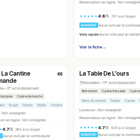
Réservation en ligne :
Non renseigné
4.8
/5
★★★★★
· 337 avis Google
Aucun avis par la commun
RANKEAT
Vote rapide
Aucun vote pour le momen
Voir la fiche
→
t
Ouvert
(11:00 – 22:00)
(12:00 – 14:30, 19:30 – 23:00)
La Cantine
La Table De L’ours
€€
N° 7
mande
Marseille
—
11ᵉ arrondissement
le
—
2ᵉ arrondissement
Bistronomie
Cuisine francaise
Cuisin
Française
Cuisine de marché
Menu du marche
Poisson
Viande
œuf
Burger
Poisson
Risotto
Fondant chocolat
Livraison :
Non renseignée
 :
Non renseignée
Réservation en ligne :
Non renseigné
on en ligne :
Non renseignée
4.7
/5
★★★★★
· 629 avis Google
4.7
/5
★
· 982 avis Google
Aucun avis par la commun
RANKEAT
Aucun avis par la communauté
T