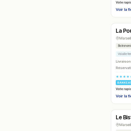
Vote rapi
Voir la f
Ouver
La Po
N° 9
Marseil
Bistronom
Volaille fe
Livraison
Réservati
★★★★
RANKEA
Vote rapi
Voir la f
Ferm
Le Bis
N° 12
Marseil