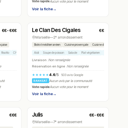
Vote rapide
t
Aucun vote pour le moment
Voir la fiche
→
Fermé
(12:00 – 14:00)
Le Clan Des Cigales
€€-€€€
€€
N° 11
Marseille
—
2ᵉ arrondissement
nçaise
Bistrot méditerranéen
Cuisine provençale
Cuisine du marché
Risotto
Cheesecake
Aïoli
Soupe de poisson
Salade
Plat végétarien
Fruits de mer
Livraison :
Non renseignée
e
Réservation en ligne :
Non renseignée
4.6
/5
★★★★★
· 503 avis Google
auté
Aucun avis par la communauté
RANKEAT
Vote rapide
t
Aucun vote pour le moment
Voir la fiche
→
Ouvert
(18:00 – 01:00)
Julis
€€€
€€-€€€
N° 14
Marseille
—
7ᵉ arrondissement