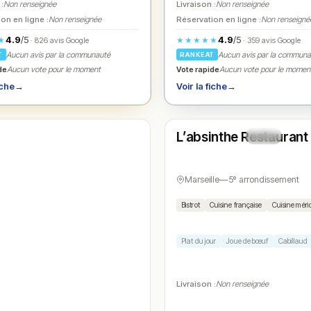
 :
Non renseignée
Livraison :
Non renseignée
on en ligne :
Non renseignée
Réservation en ligne :
Non renseigné
4.9
/5
4.9
/5
★
★★★★★
· 826 avis Google
· 359 avis Google
Aucun avis par la communauté
Aucun avis par la commun
T
RANKEAT
de
Vote rapide
Aucun vote pour le moment
Aucun vote pour le momen
iche
→
Voir la fiche
→
Fermé
(09:00 – 14:30)
L’absinthe Restaurant
N° 4
Marseille
—
5ᵉ arrondissement
Bistrot
Cuisine française
Cuisine méri
Plat du jour
Joue de bœuf
Cabillaud
Livraison :
Non renseignée