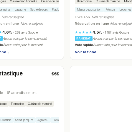
nçais
Cuisine traditionnelle
Cuisine du marché
Bistronomie
Cuisine de marche
Medit
onnaise
Lasagne
Sauté de porc
Fiadone
Plat du jour
Menu degustation
Poisson
Legumes 
 :
Non renseignée
Livraison :
Non renseignée
on en ligne :
Non renseignée
Réservation en ligne :
Non renseigné
4.6
/5
4.5
/5
★
★★★★★
· 269 avis Google
· 1 187 avis Google
Aucun avis par la communauté
Aucun avis par la commun
T
RANKEAT
de
Vote rapide
Aucun vote pour le moment
Aucun vote pour le momen
iche
→
Voir la fiche
→
t
(12:00 – 15:00, 19:00 – 23:00)
ntastique
€€€
le
—
6ᵉ arrondissement
mique
Française
Cuisine de marché
ustation
Saint-jacques
Agneau
Poisson
Dessert