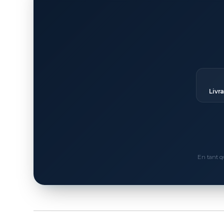
Livr
En tant q