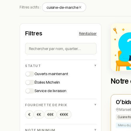
✕
Filtres actifs :
cuisine-de-marche
Filtres
Réinitialiser
˅
STATUT
Ouverts maintenant
Notre 
Étoiles Michelin
Ouver
Service de livraison
O’bid
N° 
★
˅
FOURCHETTE DE PRIX
Marseil
€
€€
€€€
€€€€
Cuisine fr
Menu du 
˅
NOTE MINIMUM