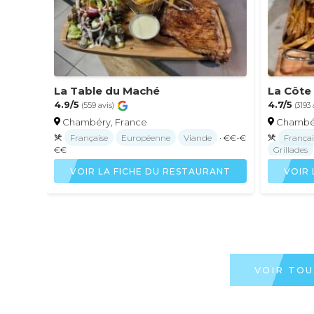
La Table du Maché
La Côte
4.9/5
4.7/5
(559 avis)
(3193 
Chambéry, France
Chambér
Française
Européenne
Viande
· €€-€
Françai
€€
Grillades
VOIR LA FICHE DU RESTAURANT
VOIR 
VOIR TO