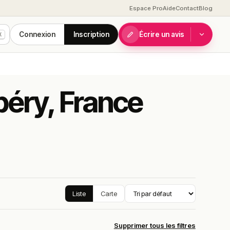
Espace Pro
Aide
Contact
Blog
Connexion
Inscription
Écrire un avis
K
béry, France
Liste
Carte
Supprimer tous les filtres