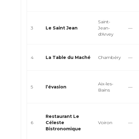
Saint-
3
Le Saint Jean
Jean-
—
d'Arvey
4
La Table du Maché
Chambéry
—
Aix-les-
5
l’évasion
—
Bains
Restaurant Le
6
Céleste
Voiron
—
Bistronomique