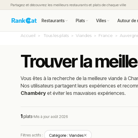
Partagez et découvrez les meilleurs restaurants et plats de chaque ville
Restaurants
Plats
Villes
Autour de 
Accueil
Tous les plats
Viandes
France
Auvergn
Trouver la meil
Vous êtes à la recherche de la meilleure
viande
à
Cha
Nos utilisateurs partagent leurs expériences et reco
Chambéry
et éviter les mauvaises expériences.
1
plats
·
Mis à jour août 2026
✕
Filtres actifs :
Catégorie : Viandes