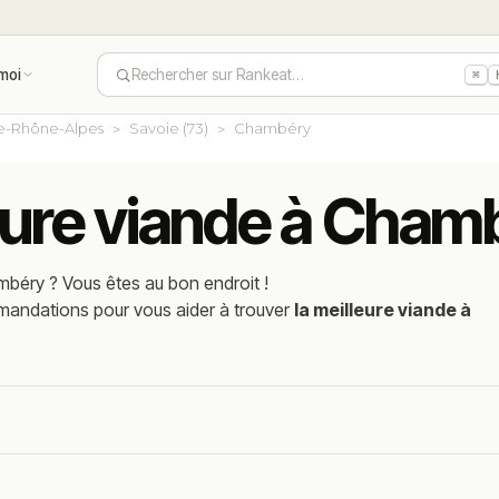
moi
Rechercher sur Rankeat…
⌘
e-Rhône-Alpes
Savoie (73)
Chambéry
leure viande à Cham
mbéry
? Vous êtes au bon endroit !
mmandations pour vous aider à trouver
la meilleure viande à