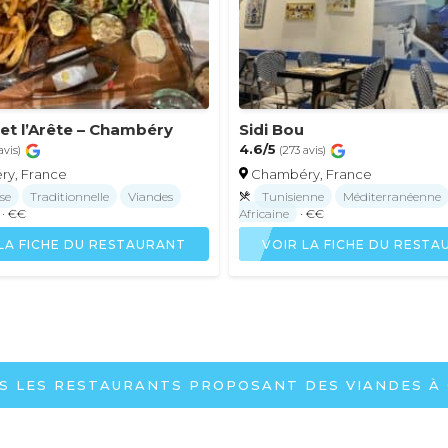
 et l’Arête – Chambéry
Sidi Bou
4.6/5
avis)
(273 avis)
y, France
Chambéry, France
se
Traditionnelle
Viandes
Tunisienne
Méditerranéenne
· €€
Africaine
· €€
LA FICHE DU RESTAURANT
VOIR LA FICHE DU REST
US LES RESTAURANTS PROPOSANT DES VIANDES À