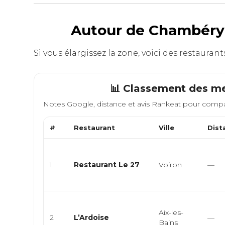
Autour de Chambéry :
Si vous élargissez la zone, voici des restaura
📊 Classement des me
Notes Google, distance et avis Rankeat pour compa
#
Restaurant
Ville
Dist
1
Restaurant Le 27
Voiron
—
Aix-les-
2
L’Ardoise
—
Bains