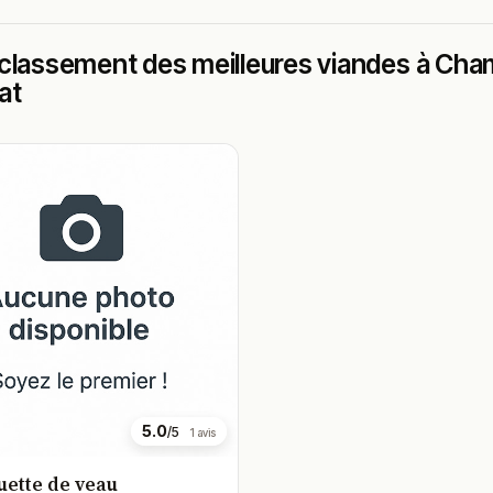
classement des meilleures viandes à Chamb
at
5.0
/5
1 avis
uette de veau