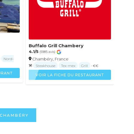
Buffalo Grill Chambery
4.1/5
(5985 avis)
Chambéry, France
Nord-
Steakhouse
Tex-mex
Grill
· €€
AURANT
VOIR LA FICHE DU RESTAURANT
 CHAMBÉRY