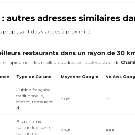
 autres adresses similaires d
nts proposant des viandes à proximité.
illeurs restaurants dans un rayon de 30 k
rer rapidement les meilleures adresses locales autour de
Cham
ance
Type de Cuisine
Moyenne Google
Nb Avis Goog
Cuisine française
traditionnelle,
5.0/5
81
bistrot, restaurant
d...
Bistronomie,
cuisine française,
4.9/5
888
cuisine de