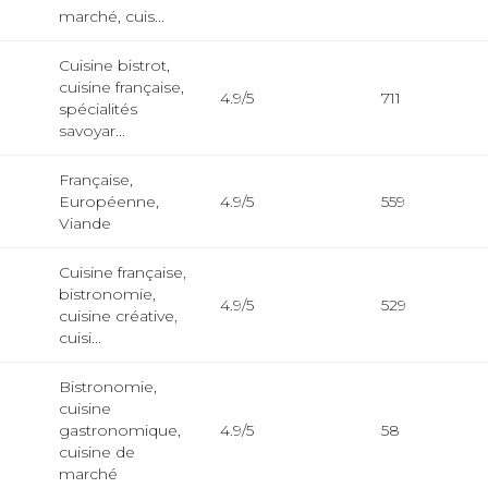
marché, cuis...
Cuisine bistrot,
cuisine française,
4.9/5
711
spécialités
savoyar...
Française,
Européenne,
4.9/5
559
Viande
Cuisine française,
bistronomie,
4.9/5
529
cuisine créative,
cuisi...
Bistronomie,
cuisine
gastronomique,
4.9/5
58
cuisine de
marché