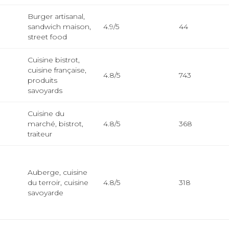
Burger artisanal,
sandwich maison,
4.9/5
44
street food
Cuisine bistrot,
cuisine française,
4.8/5
743
produits
savoyards
Cuisine du
marché, bistrot,
4.8/5
368
traiteur
Auberge, cuisine
du terroir, cuisine
4.8/5
318
savoyarde