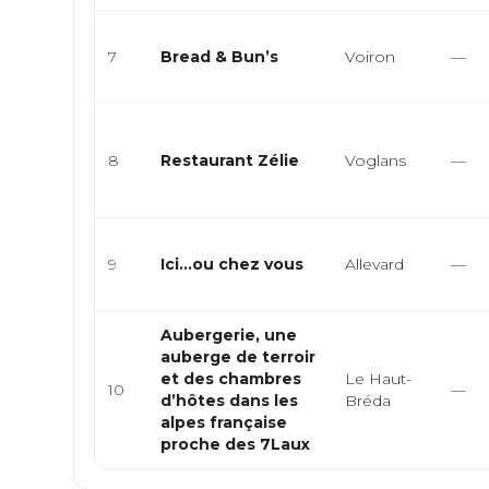
7
Bread & Bun’s
Voiron
—
8
Restaurant Zélie
Voglans
—
9
Ici…ou chez vous
Allevard
—
Aubergerie, une
auberge de terroir
et des chambres
Le Haut-
10
—
d’hôtes dans les
Bréda
alpes française
proche des 7Laux