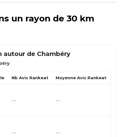
ans un rayon de 30 km
m autour de
Chambéry
béry
.
le
Nb Avis Rankeat
Moyenne Avis Rankeat
—
—
—
—