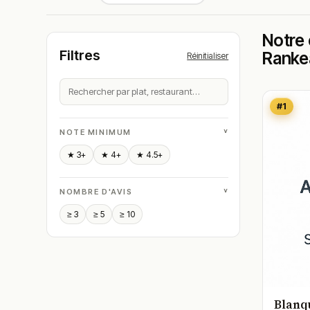
Notre 
Filtres
Ranke
Réinitialiser
#1
˅
NOTE MINIMUM
★ 3+
★ 4+
★ 4.5+
˅
NOMBRE D'AVIS
≥ 3
≥ 5
≥ 10
Blanq