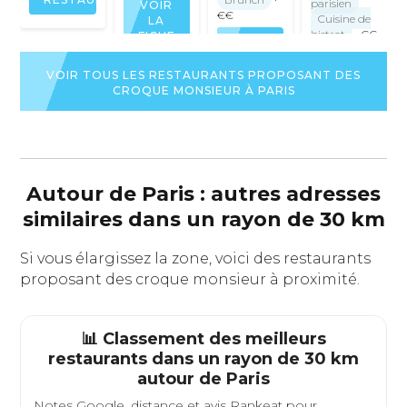
parisien
VOIR
€€
Cuisine de
LA
bistrot
· €€
FICHE
VOIR
DU
LA
VOIR
RESTAURANT
FICHE
VOIR TOUS LES RESTAURANTS PROPOSANT DES
LA
DU
CROQUE MONSIEUR À PARIS
FICHE
RESTAURANT
DU
RESTAURAN
Autour de Paris : autres adresses
similaires dans un rayon de 30 km
Si vous élargissez la zone, voici des restaurants
proposant des croque monsieur à proximité.
📊 Classement des meilleurs
restaurants dans un rayon de 30 km
autour de
Paris
Notes Google, distance et avis Rankeat pour