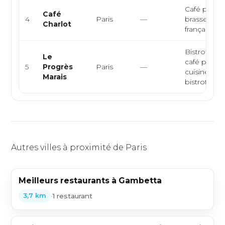
Café parisie
Café
4
Paris
—
brasserie
Charlot
française, 
Bistrot franç
Le
café parisie
5
Progrès
Paris
—
cuisine de
Marais
bistrot
Autres villes à proximité de Paris
Meilleurs restaurants à Gambetta
•
1 restaurant
3,7 km