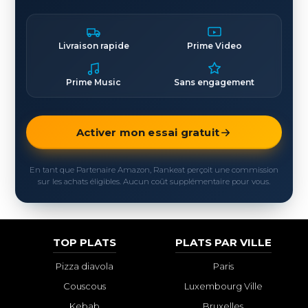
Livraison rapide
Prime Video
Prime Music
Sans engagement
Activer mon essai gratuit
En tant que Partenaire Amazon, Rankeat perçoit une commission
sur les achats éligibles. Aucun coût supplémentaire pour vous.
TOP PLATS
PLATS PAR VILLE
Pizza diavola
Paris
Couscous
Luxembourg Ville
Kebab
Bruxelles