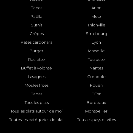
Tacos
Arlon
Paëlla
Metz
Sushis
Thionville
Crêpes
Strasbourg
Pâtes carbonara
Lyon
Burger
Marseille
Raclette
Toulouse
Buffet à volonté
Nantes
Lasagnes
Grenoble
Moules frites
Rouen
Tapas
Dijon
Tous les plats
Bordeaux
Tous les plats autour de moi
Montpellier
Toutes les catégories de plat
Tous les pays et villes