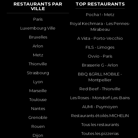
RESTAURANTS PAR
TOP RESTAURANTS
VILLE
Pocha ! - Metz
Paris
Royal Kechmara - Les Pennes-
Luxembourg Ville
Mirabeau
Bruxelles
A Vista - Porto-Vecchio
Arlon
FILS - Limoges
Metz
Ovvio - Paris
Thionville
Brasserie G - Arlon
Strasbourg
BBQ &GRILL MOBILE -
Montpellier
Lyon
Red Beef - Thionville
Marseille
Les Roses - Mondorf-Les-Bains
Toulouse
AUMI - Puymoyen
Nantes
Restaurants étoilés MICHELIN
Grenoble
Tous les restaurants
Rouen
Toutes les pizzerias
Dijon