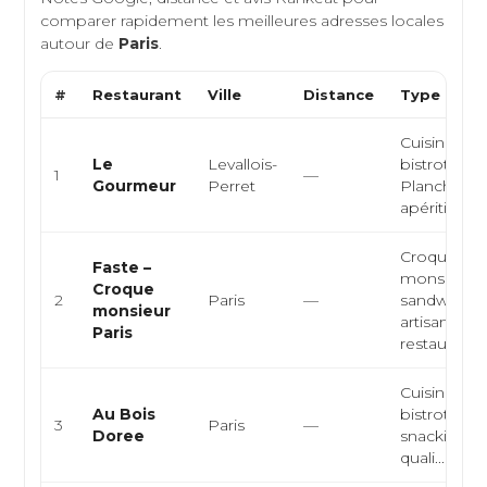
comparer rapidement les meilleures adresses locales
autour de
Paris
.
#
Restaurant
Ville
Distance
Type de Cu
Cuisine fran
Le
Levallois-
bistrot, bar 
1
—
Gourmeur
Perret
Planches
apériti...
Croque-
Faste –
monsieur,
Croque
2
Paris
—
sandwicher
monsieur
artisanale,
Paris
restauration 
Cuisine fran
Au Bois
bistrot-bras
3
Paris
—
Doree
snacking d
quali...