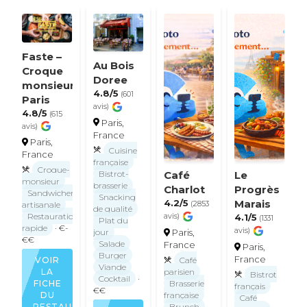
Faste –
Au Bois
Croque
Doree
monsieur
4.8/5
(601
Paris
avis)
4.8/5
(615
Paris,
avis)
France
Paris,
Cuisine
France
française
Croque-
Bistrot-
Café
Le
monsieur
brasserie
Charlot
Progrès
Sandwicherie
Snacking
4.2/5
Marais
artisanale
(2853
de qualité
Restauration
avis)
4.1/5
(1331
Plat du
rapide
· €-
avis)
jour
Paris,
€€
Salade
France
Paris,
Burger
France
Café
VOIR
Viande
parisien
LA
Bistrot
Cocktail
·
Brasserie
FICHE
français
€€
française
DU
Café
Brunch
·
RESTAURANT