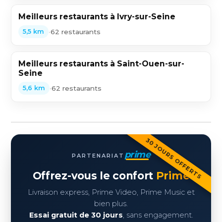
Meilleurs restaurants à Ivry-sur-Seine
•
62 restaurants
5,5 km
Meilleurs restaurants à Saint-Ouen-sur-
Seine
•
62 restaurants
5,6 km
30 JOURS OFFERTS
prime
PARTENARIAT
Offrez-vous le confort
Prime
Livraison express, Prime Video, Prime Music et
bien plus.
Essai gratuit de 30 jours
, sans engagement.