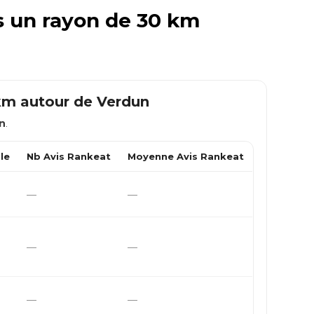
ns un rayon de 30 km
 km autour de
Verdun
n
.
le
Nb Avis Rankeat
Moyenne Avis Rankeat
—
—
—
—
—
—