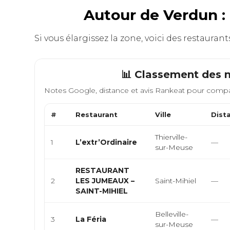
Autour de Verdun : 
Si vous élargissez la zone, voici des restaur
📊 Classement des m
Notes Google, distance et avis Rankeat pour compa
#
Restaurant
Ville
Dist
Thierville-
1
L’extr’Ordinaire
—
sur-Meuse
RESTAURANT
2
LES JUMEAUX –
Saint-Mihiel
—
SAINT-MIHIEL
Belleville-
3
La Féria
—
sur-Meuse