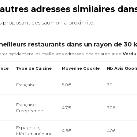
autres adresses similaires da
ants proposant des saumon à proximité.
eilleurs restaurants dans un rayon de 30
rer rapidement les meilleures adresses locales autour de
Verdu
ance
Type de Cuisine
Moyenne Google
Nb Avis Goog
Française
5.0/5
30
Française,
4.7/5
706
Européenne
Espagnole,
4.6/5
406
Méditerranéenne