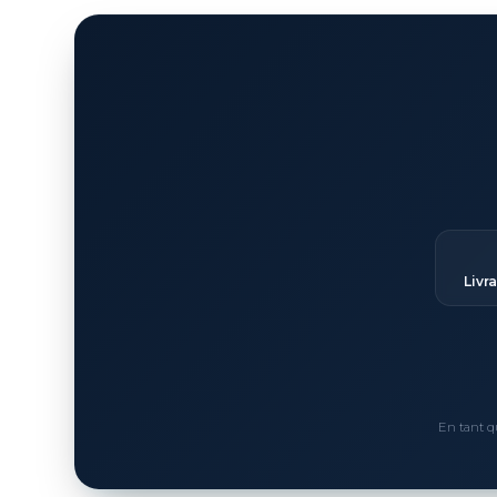
Livr
En tant q