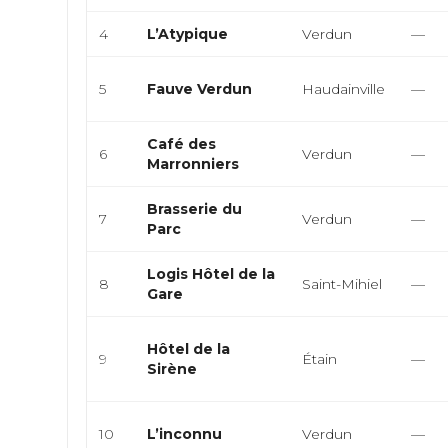
4
L’Atypique
Verdun
—
5
Fauve Verdun
Haudainville
—
Café des
6
Verdun
—
Marronniers
Brasserie du
7
Verdun
—
Parc
Logis Hôtel de la
8
Saint-Mihiel
—
Gare
Hôtel de la
9
Étain
—
Sirène
10
L’inconnu
Verdun
—