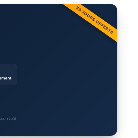
30 JOURS OFFERTS
ement
Aucun coût