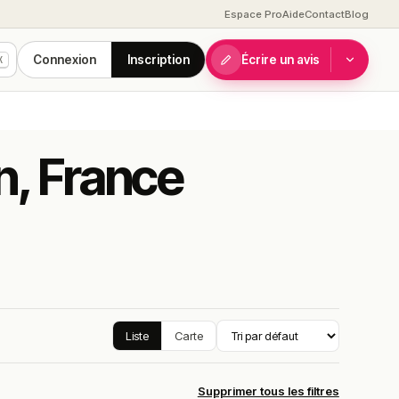
Espace Pro
Aide
Contact
Blog
Connexion
Inscription
Écrire un avis
K
n, France
Liste
Carte
Supprimer tous les filtres