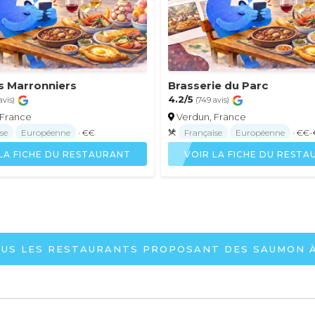
s Marronniers
Brasserie du Parc
4.2/5
avis)
(749 avis)
 France
Verdun, France
se
Européenne
· €€
Française
Européenne
· €€
LA FICHE DU RESTAURANT
VOIR LA FICHE DU REST
OUS LES RESTAURANTS PROPOSANT DES SAUMON 