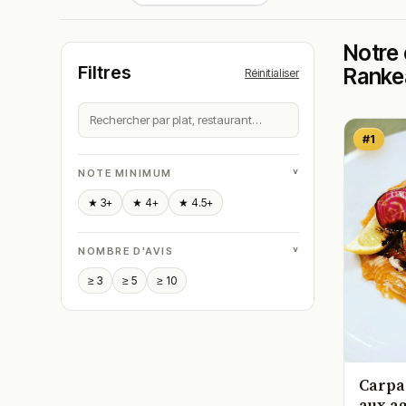
Notre 
Filtres
Ranke
Réinitialiser
#1
˅
NOTE MINIMUM
★ 3+
★ 4+
★ 4.5+
˅
NOMBRE D'AVIS
≥ 3
≥ 5
≥ 10
Carpa
aux a