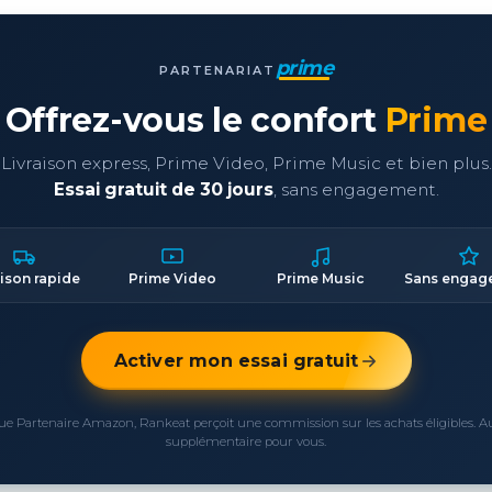
prime
PARTENARIAT
Offrez-vous le confort
Prime
Livraison express, Prime Video, Prime Music et bien plus.
Essai gratuit de 30 jours
, sans engagement.
aison rapide
Prime Video
Prime Music
Sans engag
Activer mon essai gratuit
ue Partenaire Amazon, Rankeat perçoit une commission sur les achats éligibles. 
supplémentaire pour vous.