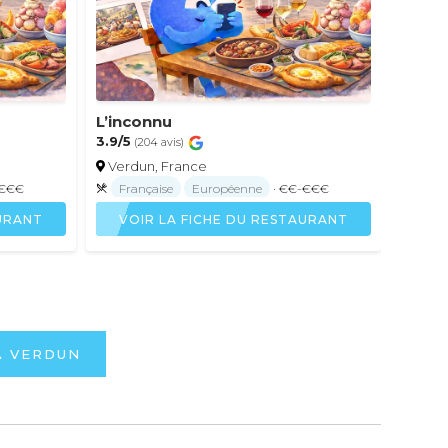
L’inconnu
3.9/5
(204 avis)
Verdun, France
-€€€
Française
Européenne
· €€-€€€
AURANT
VOIR LA FICHE DU RESTAURANT
À VERDUN