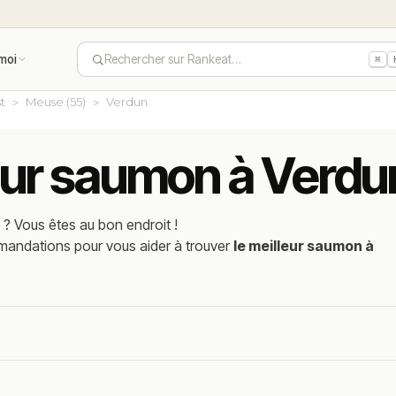
moi
Rechercher sur Rankeat…
⌘
t
Meuse (55)
Verdun
leur saumon à Verdu
n
? Vous êtes au bon endroit !
mmandations pour vous aider à trouver
le meilleur saumon à