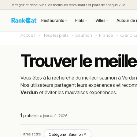
Partagez et découvrez les meilleurs restaurants et plats de chaque ville
Restaurants
Plats
Villes
Autour de 
Accueil
Tous les plats
Saumon
France
Grand Es
Trouver le meil
Vous êtes à la recherche du meilleur
saumon
à
Verdu
Nos utilisateurs partagent leurs expériences et reco
Verdun
et éviter les mauvaises expériences.
1
plats
·
Mis à jour août 2026
✕
Filtres actifs :
Catégorie : Saumon