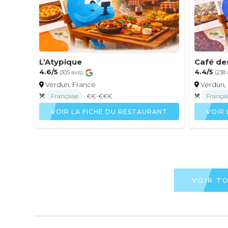
L’Atypique
Café de
4.6/5
4.4/5
(305 avis)
(238 
Verdun, France
Verdun,
Française
· €€-€€€
Françai
VOIR LA FICHE DU RESTAURANT
VOIR 
VOIR T