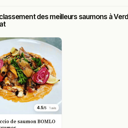
classement des meilleurs saumons à Verdun
at
4.5
/5
1 avis
ccio de saumon BOMLO
grumes