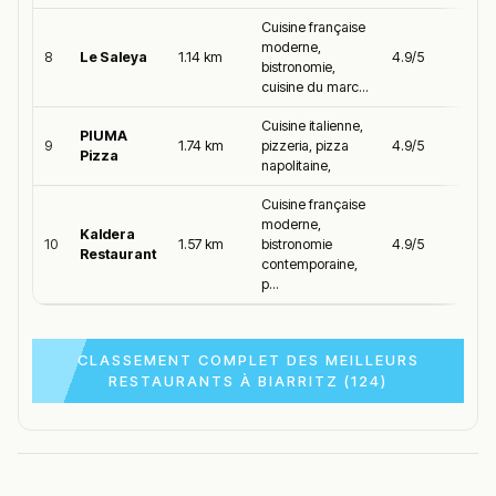
Cuisine française
moderne,
8
Le Saleya
1.14 km
4.9/5
bistronomie,
cuisine du marc...
Cuisine italienne,
PIUMA
9
1.74 km
pizzeria, pizza
4.9/5
Pizza
napolitaine,
Cuisine française
moderne,
Kaldera
10
1.57 km
bistronomie
4.9/5
Restaurant
contemporaine,
p...
CLASSEMENT COMPLET DES MEILLEURS
RESTAURANTS À BIARRITZ (124)