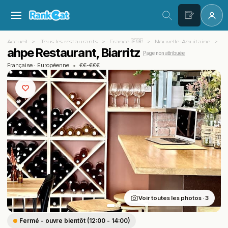
Accueil
Tous les restaurants
France 🇫🇷
Nouvelle-Aquitaine
Py
ahpe Restaurant, Biarritz
Page non attribuée
Française
·
Européenne
•
€€-€€€
Voir toutes les photos · 3
Fermé - ouvre bientôt (12:00 - 14:00)