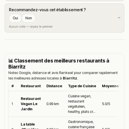
Recommandez-vous cet établissement ?
—
Oui
Non
Aucun vote — soyez le premier
📊 Classement des meilleurs restaurants à
Biarritz
Notes Google, distance et avis Rankeat pour comparer rapidement
les meilleures adresses locales à
Biarritz
.
#
Restaurant
Distance
Type de Cuisine
Moyenne Goog
Cuisine vegan,
Restaurant
restaurant
1
Vegan Le
0.99 km
5.0/5
végétalien,
Jardin
healthy, plats cr...
Gastronomique,
La table
cuisine française