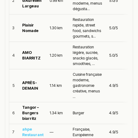
2
d’Aurélien
0.99 km
5.0/5
moderne, menus
Largeau
dégusta...
Restauration
Plaisir
rapide, street
3
1.30 km
5.0/5
Nomade
food, sandwichs
gourmets, s...
Restauration
AMO
légère, sucrée,
4
1.20 km
5.0/5
BIARRITZ
snacks glacés,
smoothies, ...
Cuisine française
moderne,
APRÈS-
5
1.14 km
gastronomie
4.9/5
DEMAIN
créative, menus
...
Tangor –
6
Burgers
1.34 km
Burger
4.9/5
biarritz
ahpe
Française,
7
—
4.9/5
Restaurant
Européenne