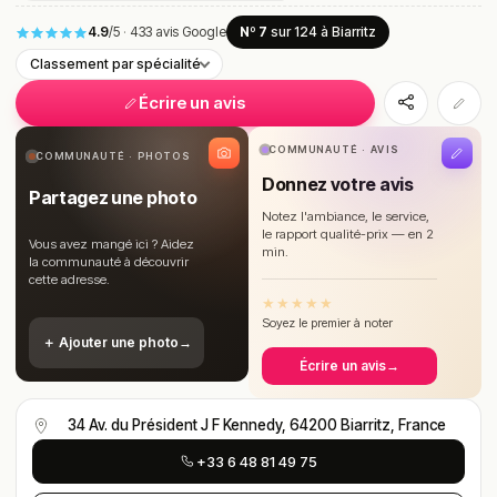
4.9
/5
·
433 avis Google
Nº 7
sur 124
à Biarritz
Classement par spécialité
Écrire un avis
COMMUNAUTÉ · AVIS
COMMUNAUTÉ · PHOTOS
Donnez votre avis
Partagez une photo
Notez l'ambiance, le service,
le rapport qualité-prix — en 2
Vous avez mangé ici ? Aidez
min.
la communauté à découvrir
cette adresse.
★
★
★
★
★
Soyez le premier à noter
＋ Ajouter une photo
→
Écrire un avis
→
34 Av. du Président J F Kennedy, 64200 Biarritz, France
+33 6 48 81 49 75