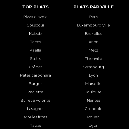
TOP PLATS
PLATS PAR VILLE
Pizza diavola
Paris
Couscous
Luxembourg Ville
Kebab
Bruxelles
Tacos
Arlon
Paëlla
Metz
Sushis
Thionville
Crêpes
Strasbourg
Pâtes carbonara
Lyon
Burger
Marseille
Raclette
Toulouse
Buffet à volonté
Nantes
Lasagnes
Grenoble
Moules frites
Rouen
Tapas
Dijon