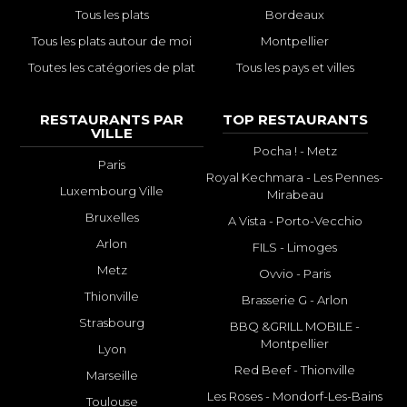
Tous les plats
Bordeaux
Tous les plats autour de moi
Montpellier
Toutes les catégories de plat
Tous les pays et villes
RESTAURANTS PAR
TOP RESTAURANTS
VILLE
Pocha ! - Metz
Paris
Royal Kechmara - Les Pennes-
Luxembourg Ville
Mirabeau
Bruxelles
A Vista - Porto-Vecchio
Arlon
FILS - Limoges
Metz
Ovvio - Paris
Thionville
Brasserie G - Arlon
Strasbourg
BBQ &GRILL MOBILE -
Montpellier
Lyon
Red Beef - Thionville
Marseille
Les Roses - Mondorf-Les-Bains
Toulouse