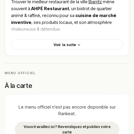
Trouver le meilleur restaurant de la ville
Biarritz
mène
souvent à
AHPÉ Restaurant
, un bistrot de quartier
animé & raffiné, reconnu pour sa
cuisine de marché
inventive
, ses produits locaux, et son atmosphère
chaleureuse & détendue.
Situé au
34 Avenue du Président‑J.F. Kennedy,
Voir la suite
64200 Biarritz
, AHPÉ propose une salle cosy aux murs
caramel, un mobilier éclectique, des touches
décoratives recherchées et une
terrasse agréable
pour les beaux jours. Le service est attentionné,
l’ambiance détendue mais dynamique — parfait pour un
MENU OFFICIEL
repas entre amis ou un dîner qui sort de l’ordinaire.
À la carte
La carte change au fil des saisons, selon les arrivages &
les inspirations du chef Idir Fseil : on y trouve des plats
comme le
th​on blanc, eau de concombre et orange
Le menu officiel n'est pas encore disponible sur
en saumure
, la
poitrine de cochon au piment vert,
Rankeat.
crème crue et betteraves
, le
tartare de bœuf,
radis noir fermenté, poutargue et grenailles
, ou
Vous travaillez ici ? Revendiquez et publiez votre
encore des desserts aussi audacieux que maîtrisés.
carte