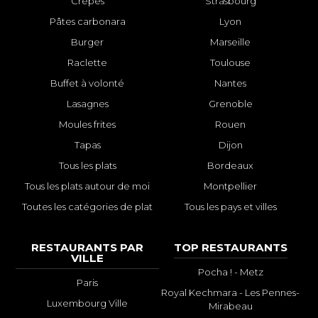
Crêpes
Strasbourg
Pâtes carbonara
Lyon
Burger
Marseille
Raclette
Toulouse
Buffet à volonté
Nantes
Lasagnes
Grenoble
Moules frites
Rouen
Tapas
Dijon
Tous les plats
Bordeaux
Tous les plats autour de moi
Montpellier
Toutes les catégories de plat
Tous les pays et villes
RESTAURANTS PAR
TOP RESTAURANTS
VILLE
Pocha ! - Metz
Paris
Royal Kechmara - Les Pennes-
Luxembourg Ville
Mirabeau