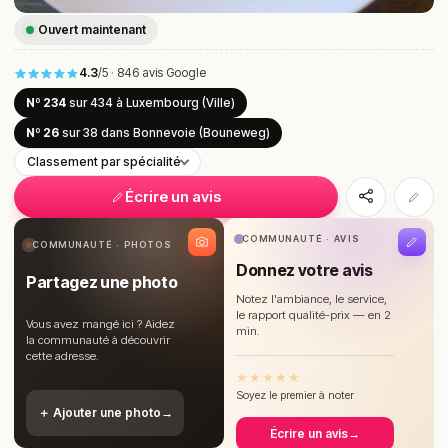
Ouvert maintenant
4.3
/5
·
846 avis Google
Nº 234
sur 434
à Luxembourg (Ville)
Nº 26
sur 38
dans Bonnevoie (Bouneweg)
Classement par spécialité
Écrire un avis
COMMUNAUTÉ · AVIS
COMMUNAUTÉ · PHOTOS
Donnez votre avis
Partagez une photo
Notez l'ambiance, le service,
le rapport qualité-prix — en 2
Vous avez mangé ici ? Aidez
min.
la communauté à découvrir
cette adresse.
★
★
★
★
★
Soyez le premier à noter
＋ Ajouter une photo
→
Écrire un avis
→