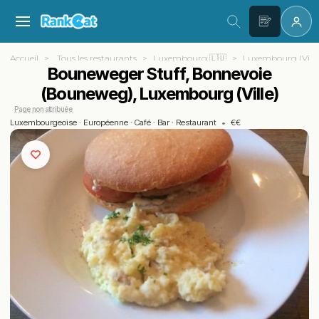
Accueil
Tous les restaurants
Luxembourg 🇱🇺
Luxembourg (Ville
Bouneweger Stuff, Bonnevoie
(Bouneweg), Luxembourg (Ville)
Page non attribuée
Luxembourgeoise
·
Européenne
·
Café
·
Bar
·
Restaurant
•
€€