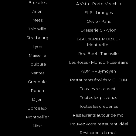
Bruxelles
A Vista - Porto-Vecchio
Arlon
FILS - Limoges
Metz
Ovvio - Paris
Thionville
Brasserie G - Arlon
Strasbourg
BBQ &GRILL MOBILE -
Montpellier
Lyon
Red Beef - Thionville
Marseille
Les Roses - Mondorf-Les-Bains
Toulouse
AUMI - Puymoyen
Nantes
Restaurants étoilés MICHELIN
Grenoble
Tous les restaurants
Rouen
Toutes les pizzerias
Dijon
Toutes les crêperies
Bordeaux
Restaurants autour de moi
Montpellier
Trouvez votre restaurant idéal
Nice
Restaurant du mois