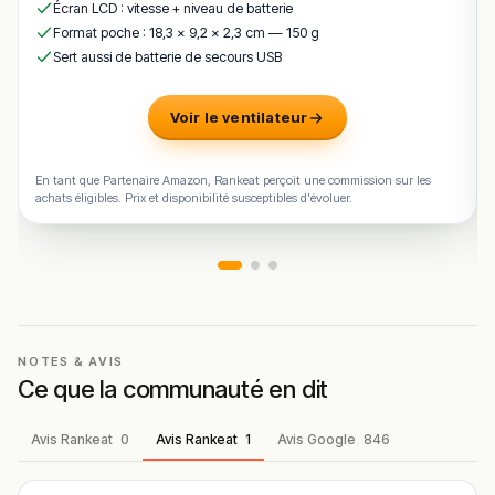
brunch copieux ou un repas simple préparé avec des
Écran LCD : vitesse + niveau de batterie
ingrédients frais et locaux.
Format poche : 18,3 × 9,2 × 2,3 cm — 150 g
Sert aussi de batterie de secours USB
Sa localisation dans le quartier de Bonnevoie, son décor
chaleureux et sa terrasse en font un lieu parfait pour
un
brunch dominical, un déjeuner entre amis ou un
Voir le ventilateur
afterwork autour d’un verre
.
Malgré quelques avis mitigés sur la rapidité du service
En tant que Partenaire Amazon, Rankeat perçoit une commission sur les
ou la gestion des réservations, Bouneweger Stuff reste
achats éligibles. Prix et disponibilité susceptibles d'évoluer.
une
expérience locale authentique où l’on peut savourer
des plats simples, bio et savoureux
dans une
atmosphère sociale.
!
Texte généré par intelligence artificielle, en attente de
validation humaine.
Cette description peut contenir des erreurs, n'hésitez pas à
NOTES & AVIS
Ce que la communauté en dit
nous aider en vous rendant sur :
Améliorer la fiche de cet
établissement
Avis Rankeat
0
Avis Rankeat
1
Avis Google
846