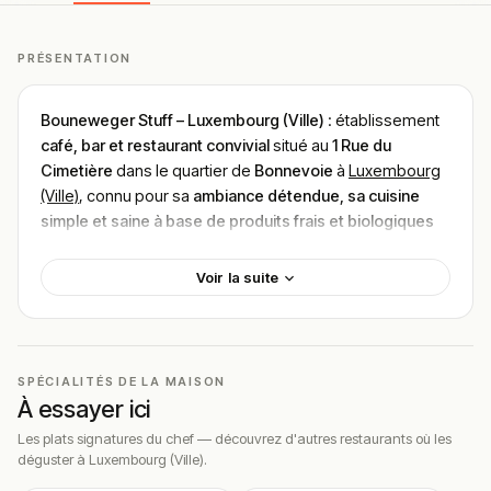
PRÉSENTATION
Bouneweger Stuff – Luxembourg (Ville)
: établissement
café, bar et restaurant convivial
situé au
1 Rue du
Cimetière
dans le quartier de
Bonnevoie
à
Luxembourg
(Ville)
, connu pour sa
ambiance détendue, sa cuisine
simple et saine à base de produits frais et biologiques
ainsi que son fameux brunch du week-end
, servi dans un
cadre
cosy, animé et très fréquenté avec terrasse
Voir la suite
extérieure et espace intérieur où l’on peut aussi jouer à
des jeux de société ou même au jeu de quilles
, parfait
pour
un petit-déjeuner tardif, un brunch entre amis, un
déjeuner ou un afterwork autour d’un verre
, avec une
SPÉCIALITÉS DE LA MAISON
fourchette de prix €€
et une atmosphère locale
À essayer ici
chaleureuse.
Les plats signatures du chef — découvrez d'autres restaurants où les
déguster à Luxembourg (Ville).
Localisation