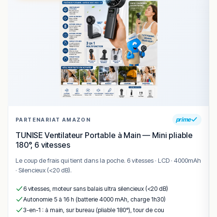
🍽️ Carte & plats emblématiques
brunch
– brunch copieux du week-end avec œufs,
jus, viennoiseries et options bio.
panini
– panini grillé avec garnitures variées pour
un déjeuner rapide.
salade
– salades fraîches et colorées, souvent
avec quinoa et légumes.
falafel
– falafels servis en plat principal ou en
prime
PARTENARIAT AMAZON
accompagnement.
TUNISE Ventilateur Portable à Main — Mini pliable
burger
– burger simple et généreux souvent cité
180°, 6 vitesses
par les visiteurs.
Le coup de frais qui tient dans la poche. 6 vitesses · LCD · 4000mAh
Conclusion
· Silencieux (<20 dB).
Bouneweger Stuff est une
adresse conviviale
6 vitesses, moteur sans balais ultra silencieux (<20 dB)
incontournable à Luxembourg (Ville)
pour ceux qui
Autonomie 5 à 16 h (batterie 4000 mAh, charge 1h30)
apprécient une ambiance de café-bar détendue, un
3-en-1 : à main, sur bureau (pliable 180°), tour de cou