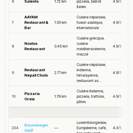
6
Salento
1.72 km
pizzeria, bistrot
4.9/5
italien
AAYAM
Cuisine népalaise,
7
Restaurant &
1.00 km
fusion asiatique,
4.9/5
Bar
internationale
Cuisine grecque,
Nostos
cuisine
8
0.45 km
4.9/5
Restaurant
méditerranéenne,
mezzé
Cuisine népalaise,
Restaurant
indienne,
9
2.71 km
4.9/5
Nepali Chulo
himalayenne,
restaurant as...
Cuisine italienne,
Pizzaria
10
1.76 km
pizzeria, trattoria,
4.9/5
Orela
pâtes
Luxembourgeoise,
Bouneweger
234
—
Européenne, café,
4.3/5
Stuff