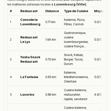
les meilleures adresses locales à
Luxembourg (Ville)
.
#
Restaurant
Distance
Type de Cuisine
Moyenne 
Cannoleria
Italienne, Pizza,
1
0.71 km
5.0/5
Luxembourg
Pâtes, Cannoli
Gastronomique,
Restaurant
cuisine
2
1.64 km
5.0/5
Le Lys
luxembourgeoise,
cuisine françai...
Snack, Kebab,
Yasha Snack
3
0.70 km
Burger, Tacos,
5.0/5
Restaurant
Durum
Italienne,
4
La Fantasia
0.65 km
Méditerranéenne,
5.0/5
Orientale
Cuisine italienne,
5
Luxorino
0.86 km
restauration
4.9/5
rapide, sandwich
Cuisine italienne,