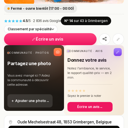
Fermé - ouvre bientôt (17:00 - 00:00)
4.5
/5
·
2 836 avis Google
Nº 14
sur 43
à Grimbergen
Classement par spécialité
Écrire un avis
COMMUNAUTÉ · AVIS
COMMUNAUTÉ · PHOTOS
Donnez votre avis
Partagez une photo
Notez l'ambiance, le service,
le rapport qualité-prix — en 2
Vous avez mangé ici ? Aidez
min.
la communauté à découvrir
cette adresse.
★
★
★
★
★
Soyez le premier à noter
＋ Ajouter une photo
→
Écrire un avis
→
Oude Mechelsestraat 48, 1853 Grimbergen, Belgique