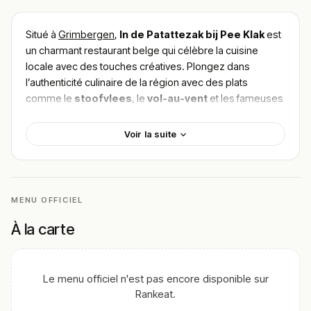
Situé à
Grimbergen
,
In de Patattezak bij Pee Klak
est
un charmant restaurant belge qui célèbre la cuisine
locale avec des touches créatives. Plongez dans
l’authenticité culinaire de la région avec des plats
comme le
stoofvlees
, le
vol-au-vent
et les fameuses
croquettes de crevettes
. La qualité des ingrédients
et la fraîcheur sont au cœur de chaque assiette,
Voir la suite
promettant une expérience gustative inoubliable.
Pour
trouver le meilleur plat de In de Patattezak bij
Pee Klak
, consultez les avis des clients qui reviennent
pour l’accueil chaleureux et le cadre cosy qui
MENU OFFICIEL
accompagne chaque repas. Ne manquez pas cette
À la carte
adresse incontournable à Grimbergen pour une
découverte culinaire belge authentique.
!
Texte généré par intelligence artificielle, en attente de
Le menu officiel n'est pas encore disponible sur
validation humaine.
Rankeat.
Cette description peut contenir des erreurs, n'hésitez pas à