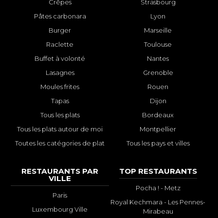
Crêpes
Strasbourg
Pâtes carbonara
Lyon
Burger
Marseille
Raclette
Toulouse
Buffet à volonté
Nantes
Lasagnes
Grenoble
Moules frites
Rouen
Tapas
Dijon
Tous les plats
Bordeaux
Tous les plats autour de moi
Montpellier
Toutes les catégories de plat
Tous les pays et villes
RESTAURANTS PAR
TOP RESTAURANTS
VILLE
Pocha ! - Metz
Paris
Royal Kechmara - Les Pennes-
Luxembourg Ville
Mirabeau