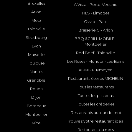
Bruxelles
A Vista - Porto-Vecchio
Arlon
FILS - Limoges
Metz
Ovvio - Paris
Thionville
Brasserie G - Arlon
Strasbourg
BBQ &GRILL MOBILE -
Montpellier
Lyon
Red Beef - Thionville
Marseille
Les Roses - Mondorf-Les-Bains
Toulouse
AUMI - Puymoyen
Nantes
Restaurants étoilés MICHELIN
Grenoble
Tous les restaurants
Rouen
Toutes les pizzerias
Dijon
Toutes les crêperies
Bordeaux
Restaurants autour de moi
Montpellier
Trouvez votre restaurant idéal
Nice
Restaurant du mois