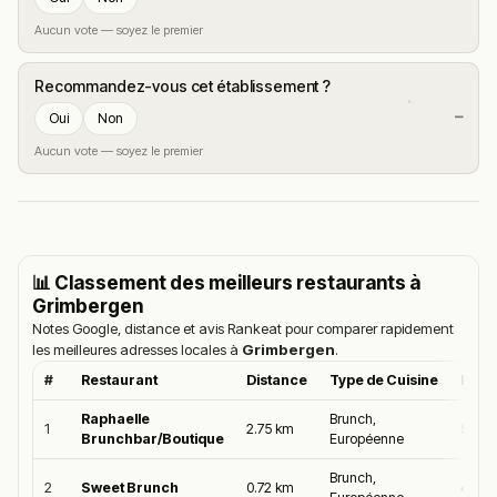
Aucun vote — soyez le premier
Recommandez-vous cet établissement ?
—
Oui
Non
Aucun vote — soyez le premier
📊 Classement des meilleurs restaurants à
Grimbergen
Notes Google, distance et avis Rankeat pour comparer rapidement
les meilleures adresses locales à
Grimbergen
.
#
Restaurant
Distance
Type de Cuisine
Moye
Raphaelle
Brunch,
1
2.75 km
5.0/5
Brunchbar/Boutique
Européenne
Brunch,
2
Sweet Brunch
0.72 km
4.9/5