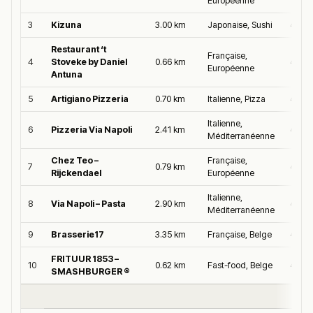
Européenne
3
Kizuna
3.00 km
Japonaise, Sushi
4.9/5
Restaurant ‘t
Française,
4
Stoveke by Daniel
0.66 km
4.7/5
Européenne
Antuna
5
Artigiano Pizzeria
0.70 km
Italienne, Pizza
4.7/5
Italienne,
6
Pizzeria Via Napoli
2.41 km
4.6/5
Méditerranéenne
Chez Teo –
Française,
7
0.79 km
4.6/5
Rijckendael
Européenne
Italienne,
8
Via Napoli – Pasta
2.90 km
4.6/5
Méditerranéenne
9
Brasserie17
3.35 km
Française, Belge
4.6/5
FRITUUR 1853 –
10
0.62 km
Fast-food, Belge
4.6/5
SMASHBURGER ®