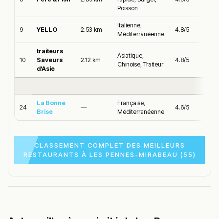
Poisson
Italienne,
9
YELLO
2.53 km
4.8/5
Méditerranéenne
traiteurs
Asiatique,
10
Saveurs
2.12 km
4.8/5
Chinoise, Traiteur
d’Asie
La Bonne
Française,
24
—
4.6/5
Brise
Méditerranéenne
CLASSEMENT COMPLET DES MEILLEURS
RESTAURANTS À LES PENNES-MIRABEAU (55)