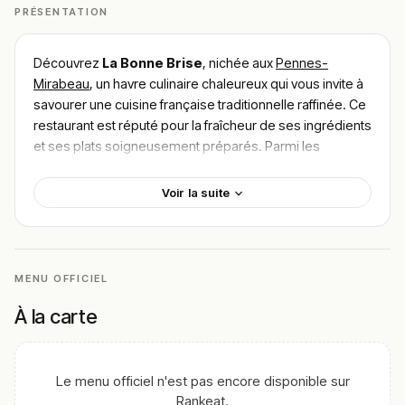
PRÉSENTATION
Découvrez
La Bonne Brise
, nichée aux
Pennes-
Mirabeau
, un havre culinaire chaleureux qui vous invite à
savourer une cuisine française traditionnelle raffinée. Ce
restaurant est réputé pour la fraîcheur de ses ingrédients
et ses plats soigneusement préparés. Parmi les
spécialités à ne pas manquer, laissez-vous tenter par le
filet de bœuf Rossini
ou encore le délicieux
magret
Voir la suite
de canard aux figues
. Pour les amateurs de poissons,
le
bar rôti à la sauce vierge
est un choix parfait. Pour
trouver le meilleur plat de La Bonne Brise, plongez dans
les avis des gourmets enchantés par l’authenticité et la
MENU OFFICIEL
finesse de sa cuisine.
À la carte
!
Texte généré par intelligence artificielle, en attente de
validation humaine.
Cette description peut contenir des erreurs, n'hésitez pas à
Le menu officiel n'est pas encore disponible sur
nous aider en vous rendant sur :
Améliorer la fiche de cet
Rankeat.
établissement