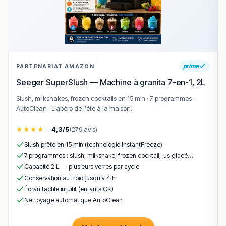
prime
PARTENARIAT AMAZON
Seeger SuperSlush — Machine à granita 7-en-1, 2L
Slush, milkshakes, frozen cocktails en 15 min · 7 programmes ·
AutoClean · L'apéro de l'été à la maison.
★
★
★
★
☆
4,3/5
(279 avis)
Slush prête en 15 min (technologie InstantFreeze)
7 programmes : slush, milkshake, frozen cocktail, jus glacé…
Capacité 2 L — plusieurs verres par cycle
Conservation au froid jusqu’à 4 h
Écran tactile intuitif (enfants OK)
Nettoyage automatique AutoClean