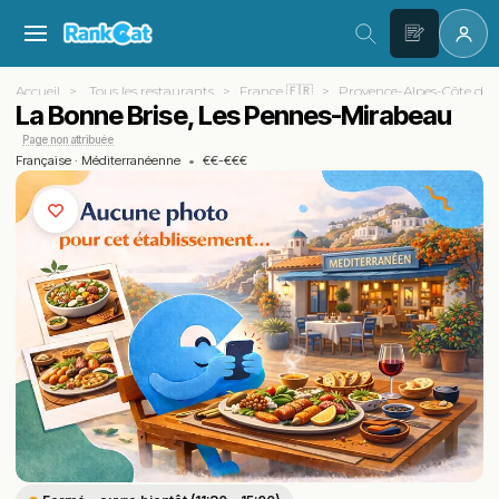
Accueil
Tous les restaurants
France 🇫🇷
Provence-Alpes-Côte d'A
La Bonne Brise, Les Pennes-Mirabeau
Page non attribuée
Française
·
Méditerranéenne
•
€€-€€€