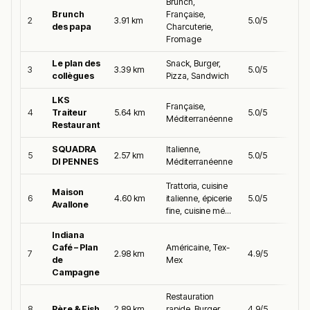
Brunch,
Brunch
Française,
2
3.91 km
5.0/5
des papa
Charcuterie,
Fromage
Le plan des
Snack, Burger,
3
3.39 km
5.0/5
collègues
Pizza, Sandwich
LKS
Française,
4
Traiteur
5.64 km
5.0/5
Méditerranéenne
Restaurant
SQUADRA
Italienne,
5
2.57 km
5.0/5
DI PENNES
Méditerranéenne
Trattoria, cuisine
Maison
6
4.60 km
italienne, épicerie
5.0/5
Avallone
fine, cuisine mé...
Indiana
Café – Plan
Américaine, Tex-
7
2.98 km
4.9/5
de
Mex
Campagne
Restauration
8
Père & Fish
2.89 km
rapide, Burger,
4.9/5