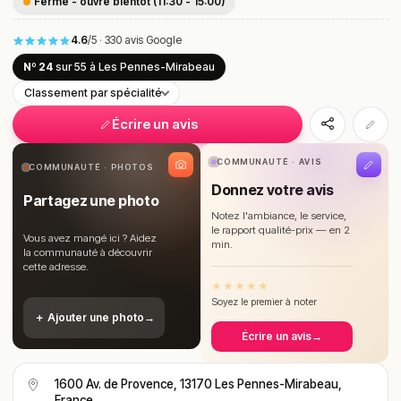
Fermé - ouvre bientôt (11:30 - 15:00)
4.6
/5
·
330 avis Google
Nº 24
sur 55
à Les Pennes-Mirabeau
Classement par spécialité
Écrire un avis
COMMUNAUTÉ · AVIS
COMMUNAUTÉ · PHOTOS
Donnez votre avis
Partagez une photo
Notez l'ambiance, le service,
le rapport qualité-prix — en 2
Vous avez mangé ici ? Aidez
min.
la communauté à découvrir
cette adresse.
★
★
★
★
★
Soyez le premier à noter
＋ Ajouter une photo
→
Écrire un avis
→
1600 Av. de Provence, 13170 Les Pennes-Mirabeau,
France