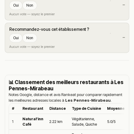
—
Oui
Non
Aucun vote — soyez le premier
Recommandez-vous cet établissement ?
—
Oui
Non
Aucun vote — soyez le premier
📊 Classement des meilleurs restaurants à
Les
Pennes-Mirabeau
Notes Google, distance et avis Rankeat pour comparer rapidement
les meilleures adresses locales à
Les Pennes-Mirabeau
.
#
Restaurant
Distance
Type de Cuisine
Moyenne Goo
Natural’inn
Végétarienne,
1
2.22 km
5.0/5
Café
Salade, Quiche