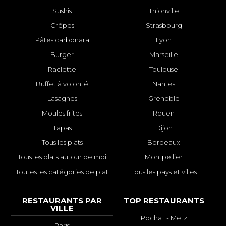
Sushis
Thionville
Crêpes
Strasbourg
Pâtes carbonara
Lyon
Burger
Marseille
Raclette
Toulouse
Buffet à volonté
Nantes
Lasagnes
Grenoble
Moules frites
Rouen
Tapas
Dijon
Tous les plats
Bordeaux
Tous les plats autour de moi
Montpellier
Toutes les catégories de plat
Tous les pays et villes
RESTAURANTS PAR
TOP RESTAURANTS
VILLE
Pocha ! - Metz
Paris