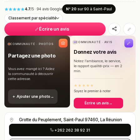
4.7
/5
·
94 avis Google
Nº 20
sur 90
à Saint-Paul
Classement par spécialité
Écrire un avis
COMMUNAUTÉ · AVIS
COMMUNAUTÉ · PHOTOS
Donnez votre avis
Partagez une photo
Notez l'ambiance, le service,
le rapport qualité-prix — en 2
Vous avez mangé ici ? Aidez
min.
la communauté à découvrir
cette adresse.
★
★
★
★
★
Soyez le premier à noter
＋ Ajouter une photo
→
Écrire un avis
→
Grotte du Peuplement, Saint-Paul 97460, La Réunion
+262 262 38 92 31