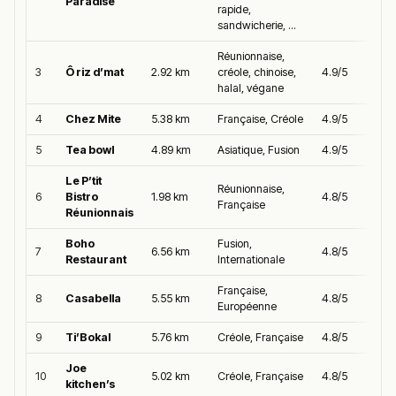
Paradise
rapide,
sandwicherie, ...
Réunionnaise,
3
Ô riz d’mat
2.92 km
créole, chinoise,
4.9/5
halal, végane
4
Chez Mite
5.38 km
Française, Créole
4.9/5
5
Tea bowl
4.89 km
Asiatique, Fusion
4.9/5
Le P’tit
Réunionnaise,
6
Bistro
1.98 km
4.8/5
Française
Réunionnais
Boho
Fusion,
7
6.56 km
4.8/5
Restaurant
Internationale
Française,
8
Casabella
5.55 km
4.8/5
Européenne
9
Ti’Bokal
5.76 km
Créole, Française
4.8/5
Joe
10
5.02 km
Créole, Française
4.8/5
kitchen’s