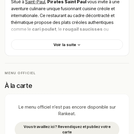
Situé à
Saint-Paul
,
Pirates Saint Paul
vous invite à une
aventure culinaire unique fusionnant cuisine créole et
internationale. Ce restaurant au cadre décontracté et
thématique propose des plats créoles authentiques
comme le
cari poulet
, le
rougail saucisses
ou
encore des
poissons grillés
d’une fraîcheur
incomparable. Chaque bouchée est un voyage au cœur
Voir la suite
des traditions de La Réunion, préparée avec des
ingrédients de qualité irréprochable.
Pour
trouver le meilleur plat de Pirates Saint Paul
,
explorez les avis des clients séduits par l’ambiance
MENU OFFICIEL
enjouée et les saveurs raffinées. Une adresse
À la carte
incontournable pour vivre une expérience
gastronomique inoubliable à Saint-Paul.
!
Texte généré par intelligence artificielle, en attente de
Le menu officiel n'est pas encore disponible sur
validation humaine.
Rankeat.
Cette description peut contenir des erreurs, n'hésitez pas à
nous aider en vous rendant sur :
Améliorer la fiche de cet
Vous travaillez ici ? Revendiquez et publiez votre
établissement
carte