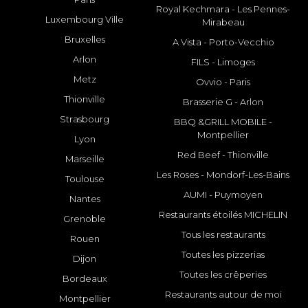
Royal Kechmara - Les Pennes-
Luxembourg Ville
Mirabeau
Bruxelles
A Vista - Porto-Vecchio
Arlon
FILS - Limoges
Metz
Ovvio - Paris
Thionville
Brasserie G - Arlon
Strasbourg
BBQ &GRILL MOBILE -
Montpellier
Lyon
Red Beef - Thionville
Marseille
Les Roses - Mondorf-Les-Bains
Toulouse
AUMI - Puymoyen
Nantes
Restaurants étoilés MICHELIN
Grenoble
Tous les restaurants
Rouen
Toutes les pizzerias
Dijon
Toutes les crêperies
Bordeaux
Restaurants autour de moi
Montpellier