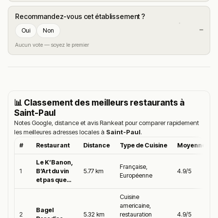
Recommandez-vous cet établissement ?
—
Oui
Non
Aucun vote — soyez le premier
📊 Classement des meilleurs restaurants à
Saint-Paul
Notes Google, distance et avis Rankeat pour comparer rapidement
les meilleures adresses locales à
Saint-Paul
.
#
Restaurant
Distance
Type de Cuisine
Moyenne Goo
Le K’Banon,
Française,
1
B’Art du vin
5.77 km
4.9/5
Européenne
et pas que…
Cuisine
americaine,
Bagel
2
5.32 km
restauration
4.9/5