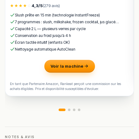
une expérience culinaire exceptionnelle.
★
★
★
★
☆
4,3/5
(279 avis)
Une adresse incontournable pour vivre un moment
Slush prête en 15 min (technologie InstantFreeze)
gastronomique d’exception au cœur de la Champagne.
7 programmes : slush, milkshake, frozen cocktail, jus glacé…
!
Texte généré par intelligence artificielle, en attente de
Capacité 2 L — plusieurs verres par cycle
validation humaine.
Conservation au froid jusqu’à 4 h
Cette description peut contenir des erreurs, n'hésitez pas à
Écran tactile intuitif (enfants OK)
nous aider en vous rendant sur :
Améliorer la fiche de cet
Nettoyage automatique AutoClean
établissement
Voir la machine
En tant que Partenaire Amazon, Rankeat perçoit une commission sur les
achats éligibles. Prix et disponibilité susceptibles d'évoluer.
NOTES & AVIS