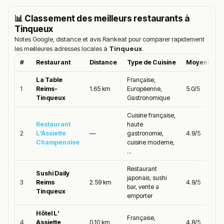
📊 Classement des meilleurs restaurants à
Tinqueux
Notes Google, distance et avis Rankeat pour comparer rapidement
les meilleures adresses locales à
Tinqueux
.
#
Restaurant
Distance
Type de Cuisine
Moyenne Go
La Table
Française,
1
Reims-
1.65 km
Européenne,
5.0/5
Tinqueux
Gastronomique
Cuisine française,
Restaurant
haute
2
L’Assiette
—
gastronomie,
4.9/5
Champenoise
cuisine moderne,
...
Restaurant
Sushi Daily
japonais, sushi
3
Reims
2.59 km
4.9/5
bar, vente a
Tinqueux
emporter
Hôtel L’
Française,
4
Assiette
0.10 km
4.8/5