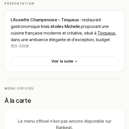
PRÉSENTATION
L’Assiette Champenoise – Tinqueux
: restaurant
gastronomique
trois étoiles Michelin
proposant une
cuisine française moderne et créative, situé à
Tinqueux
,
dans une ambiance élégante et d’exception, budget
150–300€
.
Localisation
Voir la suite
L’Assiette Champenoise est située au 40 avenue Paul
Vaillant-Couturier, à Tinqueux, aux portes de Reims.
L’établissement s’inscrit dans un environnement calme
MENU OFFICIEL
et accessible, à proximité immédiate du centre de
Reims.
À la carte
Facilement accessible en voiture avec parking, il
constitue une destination gastronomique majeure en
Champagne.
Le menu officiel n'est pas encore disponible sur
Rankeat.