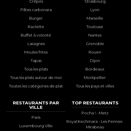
Crêpes
Strasbourg
Pâtes carbonara
Lyon
Burger
Marseille
Raclette
Toulouse
Buffet à volonté
Nantes
Lasagnes
Grenoble
Moules frites
Rouen
Tapas
Dijon
Tous les plats
Bordeaux
Tous les plats autour de moi
Montpellier
Toutes les catégories de plat
Tous les pays et villes
RESTAURANTS PAR
TOP RESTAURANTS
VILLE
Pocha ! - Metz
Paris
Royal Kechmara - Les Pennes-
Luxembourg Ville
Mirabeau