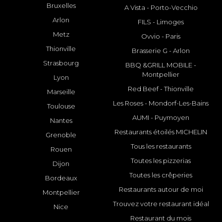
Bruxelles
A Vista - Porto-Vecchio
Arlon
FILS - Limoges
Metz
Ovvio - Paris
Thionville
Brasserie G - Arlon
Strasbourg
BBQ &GRILL MOBILE -
Montpellier
Lyon
Red Beef - Thionville
Marseille
Les Roses - Mondorf-Les-Bains
Toulouse
AUMI - Puymoyen
Nantes
Restaurants étoilés MICHELIN
Grenoble
Tous les restaurants
Rouen
Toutes les pizzerias
Dijon
Toutes les crêperies
Bordeaux
Restaurants autour de moi
Montpellier
Trouvez votre restaurant idéal
Nice
Restaurant du mois