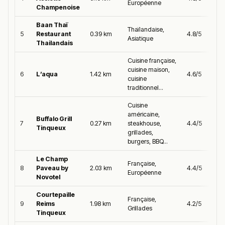
Européenne
Champenoise
Baan Thaï
Thaïlandaise,
5
Restaurant
0.39 km
4.8/5
Asiatique
Thailandais
Cuisine française,
cuisine maison,
6
L’aqua
1.42 km
4.6/5
cuisine
traditionnel...
Cuisine
américaine,
Buffalo Grill
7
0.27 km
steakhouse,
4.4/5
Tinqueux
grillades,
burgers, BBQ...
Le Champ
Française,
8
Paveau by
2.03 km
4.4/5
Européenne
Novotel
Courtepaille
Française,
9
Reims
1.98 km
4.2/5
Grillades
Tinqueux