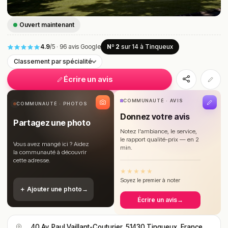
Ouvert maintenant
4.9
/5
·
96 avis Google
Nº 2
sur 14
à Tinqueux
Classement par spécialité
Écrire un avis
COMMUNAUTÉ · AVIS
COMMUNAUTÉ · PHOTOS
Donnez votre avis
Partagez une photo
Notez l'ambiance, le service,
le rapport qualité-prix — en 2
Vous avez mangé ici ? Aidez
min.
la communauté à découvrir
cette adresse.
★
★
★
★
★
Soyez le premier à noter
＋ Ajouter une photo
→
Écrire un avis
→
40 Av. Paul Vaillant-Couturier, 51430 Tinqueux, France