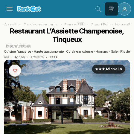
Accueil
Tous les restaurants
France 🇫🇷
Grand Est
Marne (51)
Restaurant L’Assiette Champenoise,
Tinqueux
Page non attribuée
Cuisine française
·
Haute gastronomie
·
Cuisine moderne
·
Homard
·
Sole
·
Ris de
veau
·
Agneau
·
Tartelette
•
€€€€
★★★ Michelin