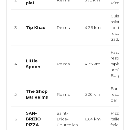
2
Reims
5.75 km
plat
Pizza, K
Cuisine
asiatique,
3
Tip Khao
Reims
4.36 km
laotienne
restaurat
trad...
Fast-food
restaurat
Little
4
Reims
4.35 km
rapide,
Spoon
américain
Burger, Sa
Bar à cock
The Shop
5
Reims
5.26 km
restaurat
Bar Reims
bar
SAN-
Saint-
Pizzeria, 
6
BRIZIO
Brice-
6.64 km
italienne,
PIZZA
Courcelles
fraîches