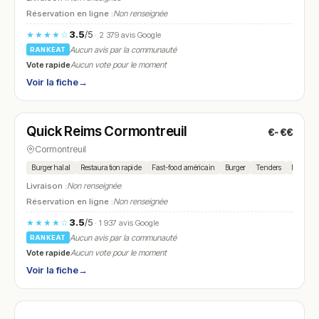
Réservation en ligne :
Non renseignée
3.5
/5
★★★★☆
· 2 379 avis Google
Aucun avis par la communauté
RANKEAT
Vote rapide
Aucun vote pour le moment
Voir la fiche
→
Ouvert
(11:00 – 22:30)
Quick Reims Cormontreuil
€-€€
N° 17
Cormontreuil
Burger halal
Restauration rapide
Fast-food américain
Burger
Tenders
Nuggets
Livraison :
Non renseignée
Réservation en ligne :
Non renseignée
3.5
/5
★★★★☆
· 1 937 avis Google
Aucun avis par la communauté
RANKEAT
Vote rapide
Aucun vote pour le moment
Voir la fiche
→