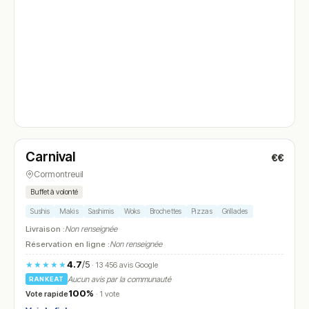
Fermé
(12:00 – 14:00, 19:00 – 22:00)
Carnival
€€
N° 4
Cormontreuil
Buffet à volonté
Sushis
Makis
Sashimis
Woks
Brochettes
Pizzas
Grillades
Livraison :
Non renseignée
Réservation en ligne :
Non renseignée
4.7
/5
★★★★★
· 13 456 avis Google
Aucun avis par la communauté
RANKEAT
100%
Vote rapide
· 1 vote