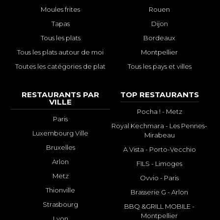
Moules frites
Rouen
Tapas
Dijon
Tous les plats
Bordeaux
Tous les plats autour de moi
Montpellier
Toutes les catégories de plat
Tous les pays et villes
RESTAURANTS PAR
TOP RESTAURANTS
VILLE
Pocha ! - Metz
Paris
Royal Kechmara - Les Pennes-
Luxembourg Ville
Mirabeau
Bruxelles
A Vista - Porto-Vecchio
Arlon
FILS - Limoges
Metz
Ovvio - Paris
Thionville
Brasserie G - Arlon
Strasbourg
BBQ &GRILL MOBILE -
Montpellier
Lyon