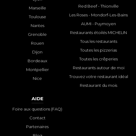
Red Beef - Thionville
Marseille
Les Roses - Mondorf-Les-Bains
Toulouse
AUMI - Puymoyen
Nantes
Restaurants étoilés MICHELIN
Grenoble
Tous les restaurants
Rouen
Toutes les pizzerias
Dijon
Toutes les crêperies
Bordeaux
Restaurants autour de moi
Montpellier
Trouvez votre restaurant idéal
Nice
Restaurant du mois
AIDE
Foire aux questions (FAQ)
Contact
Partenaires
Blog