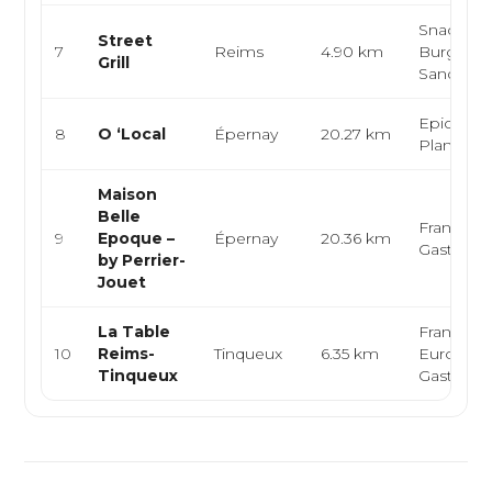
Snack, K
Street
7
Reims
4.90 km
Burger,
Grill
Sandwic
Epicerie f
8
O ‘Local
Épernay
20.27 km
Planches
Maison
Belle
Française
9
Epoque –
Épernay
20.36 km
Gastron
by Perrier-
Jouet
La Table
Française
10
Reims-
Tinqueux
6.35 km
Europée
Tinqueux
Gastron