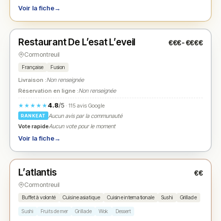
Voir la fiche
→
Fermé
(fermé aujourd'hui)
Restaurant De L’esat L’eveil
€€€-€€€€
N° 2
★
Cormontreuil
Française
Fusion
Livraison :
Non renseignée
Réservation en ligne :
Non renseignée
4.8
/5
★★★★★
· 115 avis Google
Aucun avis par la communauté
RANKEAT
Vote rapide
Aucun vote pour le moment
Voir la fiche
→
Fermé
(11:50 – 15:00, 18:50 – 22:30)
L’atlantis
€€
N° 3
★
Cormontreuil
Buffet à volonté
Cuisine asiatique
Cuisine internationale
Sushi
Grillade
Sushi
Fruits de mer
Grillade
Wok
Dessert