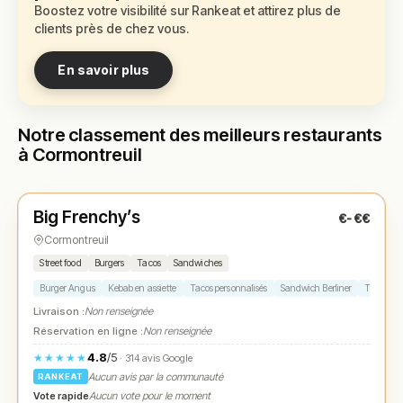
Boostez votre visibilité sur Rankeat et attirez plus de
clients près de chez vous.
En savoir plus
Notre classement des meilleurs restaurants
à Cormontreuil
Fermé
(fermé aujourd'hui)
Big Frenchy’s
€-€€
N° 1
★
Cormontreuil
Street food
Burgers
Tacos
Sandwiches
Burger Angus
Kebab en assiette
Tacos personnalisés
Sandwich Berliner
Tiramisu
Livraison :
Non renseignée
Réservation en ligne :
Non renseignée
4.8
/5
★★★★★
· 314 avis Google
Aucun avis par la communauté
RANKEAT
Vote rapide
Aucun vote pour le moment