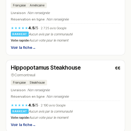
Française
Américaine
Livraison :
Non renseignée
Réservation en ligne :
Non renseignée
4.5
/5
★★★★★
· 2 725 avis Google
Aucun avis par la communauté
RANKEAT
Vote rapide
Aucun vote pour le moment
Voir la fiche
→
Fermé
(11:30 – 22:00)
Hippopotamus Steakhouse
€€
N° 9
Cormontreuil
Française
Steakhouse
Livraison :
Non renseignée
Réservation en ligne :
Non renseignée
4.5
/5
★★★★★
· 2 190 avis Google
Aucun avis par la communauté
RANKEAT
Vote rapide
Aucun vote pour le moment
Voir la fiche
→
Ouvert
(11:00 – 22:00)