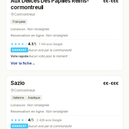
Aux Délices Des Papilles Reims-
€€-€€€
N° 13
cormontreuil
Cormontreuil
Française
Livraison :
Non renseignée
Réservation en ligne :
Non renseignée
4.1
/5
★★★★☆
· 1 144 avis Google
Aucun avis par la communauté
RANKEAT
Vote rapide
Aucun vote pour le moment
Voir la fiche
→
Fermé
(11:50 – 14:30, 18:50 – 22:30)
Sazio
€€-€€€
N° 14
Cormontreuil
Italienne
Asiatique
Livraison :
Non renseignée
Réservation en ligne :
Non renseignée
4
/5
★★★★☆
· 2 426 avis Google
Aucun avis par la communauté
RANKEAT