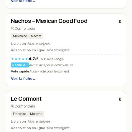
Voir la fiche
→
Fermé
(11:30 – 22:00)
Nachos – Mexican Good Food
€
N° 5
Cormontreuil
Mexicaine
Nachos
Livraison :
Non renseignée
Réservation en ligne :
Non renseignée
4.7
/5
★★★★★
· 508 avis Google
Aucun avis par la communauté
RANKEAT
Vote rapide
Aucun vote pour le moment
Voir la fiche
→
Fermé
(fermé aujourd'hui)
Le Cormont
€
N° 6
Cormontreuil
Française
Moderne
Livraison :
Non renseignée
Réservation en ligne :
Non renseignée