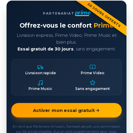
30 JOURS OFFERTS
prime
PARTENARIAT
Offrez-vous le confort
Prime
Livraison express, Prime Video, Prime Music et
bien plus.
Essai gratuit de 30 jours
, sans engagement.
Livraison rapide
Prime Video
Prime Music
Sans engagement
Activer mon essai gratuit
En tant que Partenaire Amazon, Rankeat perçoit une commission
sur les achats éligibles. Aucun coût supplémentaire pour vous.