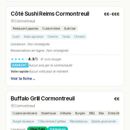
Côté Sushi Reims Cormontreuil
€€-€€€
N° 10
Cormontreuil
Restaurant japonais
Cuisine nikkei
Sushi bar
Sushi
Maki signature
Ceviche
Tataki
Chirashi
Livraison :
Non renseignée
Réservation en ligne :
Non renseignée
4.3
/5
★★★★☆
· 47 avis Google
Aucun avis par la communauté
RANKEAT
Vote rapide
Aucun vote pour le moment
Voir la fiche
→
Fermé
(11:30 – 22:00)
Buffalo Grill Cormontreuil
€€
N° 11
Cormontreuil
Cuisine américaine
Steakhouse
Grillades
Burgers
BBQ
Ribs
Entrecôte
Sala
Burger classique
Côtes de bœuf grillées
Ribs barbecue
Salade gourmande
Dessert
Livraison :
Uber Eats
Deliveroo