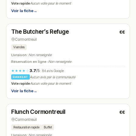
Vote rapide
Aucun vote pour le moment
Voir la fiche
→
Fermé
The Butcher’s Refuge
€€
N° 15
Cormontreuil
Viandes
Livraison :
Non renseignée
Réservation en ligne :
Non renseignée
3.7
/5
★★★★☆
· 84 avis Google
Aucun avis par la communauté
RANKEAT
Vote rapide
Aucun vote pour le moment
Voir la fiche
→
Ouvert
(11:00 – 21:00)
Flunch Cormontreuil
€€
N° 16
Cormontreuil
Restauration rapide
Buffet
Livraison :
Non renseignée