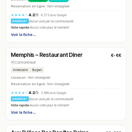
Réservation en ligne :
Non renseignée
4.2
/5
★★★★☆
· 6 273 avis Google
Aucun avis par la communauté
RANKEAT
Vote rapide
Aucun vote pour le moment
Voir la fiche
→
Fermé
(11:30 – 14:30, 18:30 – 22:00)
Memphis – Restaurant Diner
€-€€
N° 12
Cormontreuil
Américaine
Burgers
Livraison :
Non renseignée
Réservation en ligne :
Non renseignée
4.2
/5
★★★★☆
· 3 499 avis Google
Aucun avis par la communauté
RANKEAT
Vote rapide
Aucun vote pour le moment
Voir la fiche
→
Fermé
(fermé aujourd'hui)