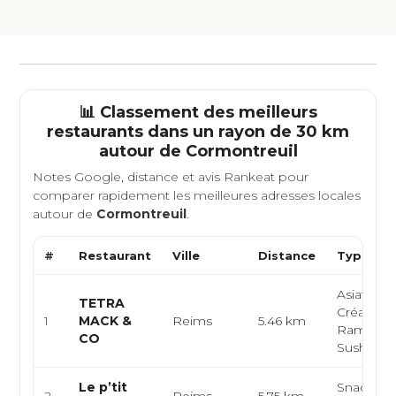
📊 Classement des meilleurs
restaurants dans un rayon de 30 km
autour de
Cormontreuil
Notes Google, distance et avis Rankeat pour
comparer rapidement les meilleures adresses locales
autour de
Cormontreuil
.
#
Restaurant
Ville
Distance
Type de 
Asiatique,
TETRA
Créative,
1
MACK &
Reims
5.46 km
Ramen, B
CO
Sushi
Le p’tit
Snack, Bu