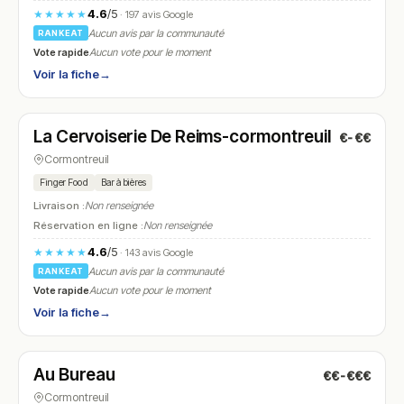
4.6
/5
★★★★★
· 197 avis Google
Aucun avis par la communauté
RANKEAT
Vote rapide
Aucun vote pour le moment
Voir la fiche
→
Fermé
(fermé aujourd'hui)
La Cervoiserie De Reims-cormontreuil
€-€€
N° 7
Cormontreuil
Finger Food
Bar à bières
Livraison :
Non renseignée
Réservation en ligne :
Non renseignée
4.6
/5
★★★★★
· 143 avis Google
Aucun avis par la communauté
RANKEAT
Vote rapide
Aucun vote pour le moment
Voir la fiche
→
Fermé
(11:30 – 23:00)
Au Bureau
€€-€€€
N° 8
Cormontreuil